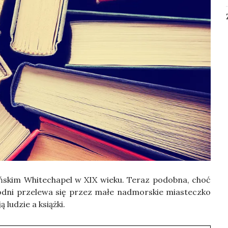
ń­skim Whi­te­cha­pel w XIX wie­ku. Teraz podob­na, choć
d­ni prze­le­wa się przez małe nad­mor­skie mia­stecz­ko
 ludzie a książ­ki.