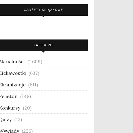
GADŻETY KSIĄŻKOWE
KATEGORIE
Aktualności
(1 609)
Ciekawostki
(637)
Ekranizacje
(611)
Felieton
(148)
Konkursy
(20)
Quizy
(13)
Wywiady
(226)