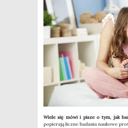
Wie­le się mówi i pisze o tym, jak bar­
popie­ra­ją licz­ne bada­nia nauko­we pr