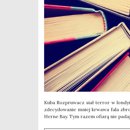
Kuba Roz­pru­wacz siał ter­ror w lon­dy
zde­cy­do­wa­nie mniej krwa­wa fala zbro
Her­ne Bay. Tym razem ofia­rą nie pada­ją