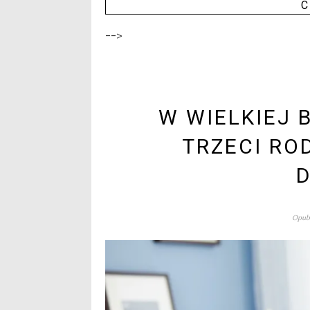
C
-->
W WIELKIEJ 
TRZECI RO
D
Opubl