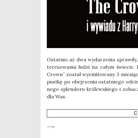
Ostat­nio aż dwa wyda­rze­nia spra­wi­ły,
te­re­so­wa­nia ludzi na całym świe­cie.
Crown” został wyemi­to­wa­ny 3 mie­sią­c
pust­kę po obej­rze­niu ostat­nie­go odcin­
ne­go splen­do­ru kró­lew­skie­go i zoba­
dla Was.
C
-->