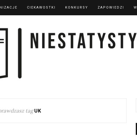
NIZACJE
CIEKAWOSTKI
KONKURSY
ZAPOWIEDZI
W
prawdzasz tag
UK