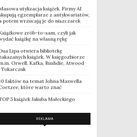
Masowa utylizacja książek. Firmy AI
skupują egzemplarze z antykwariatów,
a potem wrzucają je do niszczarek
Książkowe zrób-to-sam, czyli jak
wydać książkę na własną rękę
Dua Lipa otwiera bibliotekę
zakazanych książek. W księgozbiorze
m.in. Orwell, Kafka, Rushdie, Atwood
i Tokarczuk
10 faktów na temat Johna Maxwella
Coetzee, które warto znać
TOP 5 książek Jakuba Małeckiego
REKLAMA