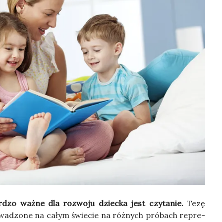
dzo waż­ne dla roz­wo­ju dziec­ka jest czy­ta­nie.
Tezę
o­wa­dzo­ne na całym świe­cie na róż­nych pró­bach repre­