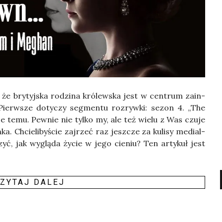
 że bry­tyj­ska rodzi­na kró­lew­ska jest w cen­trum zain­
 Pierw­sze doty­czy seg­men­tu roz­ryw­ki: sezon 4. „The
e temu. Pew­nie nie tyl­ko my, ale też wie­lu z Was czu­je
ka. Chcie­li­by­ście zaj­rzeć raz jesz­cze za kuli­sy medial­
czyć, jak wyglą­da życie w jego cie­niu? Ten arty­kuł jest
ZY­TAJ DALEJ