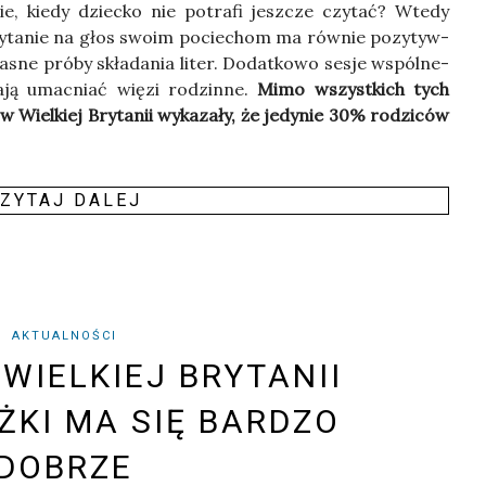
, kie­dy dziec­ko nie potra­fi jesz­cze czy­tać? Wte­dy
y­ta­nie na głos swo­im pocie­chom ma rów­nie pozy­tyw­
sne pró­by skła­da­nia liter. Dodat­ko­wo sesje wspól­ne­
a­ją umac­niać wię­zi rodzin­ne.
Mimo wszyst­kich tych
 Wiel­kiej Bry­ta­nii wyka­za­ły, że jedy­nie 30% rodzi­ców
ZY­TAJ DALEJ
AKTUALNOŚCI
WIELKIEJ BRYTANII
ŻKI MA SIĘ BARDZO
DOBRZE