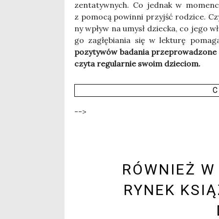
zen­ta­tyw­nych. Co jed­nak w momen­cie
z pomo­cą powin­ni przyjść rodzi­ce. Cz
ny wpływ na umysł dziec­ka, co jego wła­
go zagłę­bia­nia się w lek­tu­rę poma­g
pozy­ty­wów bada­nia prze­pro­wa­dzo­ne w
czy­ta regu­lar­nie swo­im dzie­ciom.
C
-->
RÓWNIEŻ W 
RYNEK KSIĄ