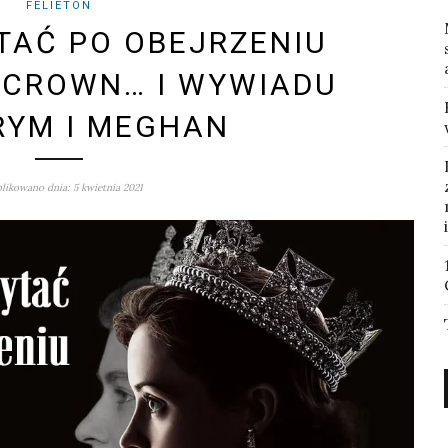
FELIETON
TAĆ PO OBEJRZENIU
 CROWN… I WYWIADU
RYM I MEGHAN
likowano dnia: 5 kwietnia 2021