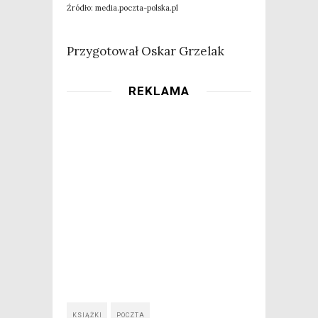
Źró­dło: media.poczta-polska.pl
Przy­go­to­wał Oskar Grzelak
REKLAMA
KSIĄŻKI
POCZTA