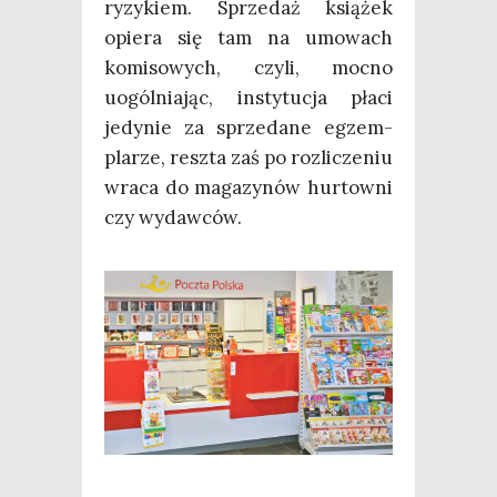
ryzy­kiem. Sprze­daż ksią­żek
opie­ra się tam na umo­wach
komi­so­wych, czy­li, moc­no
uogól­nia­jąc, insty­tu­cja pła­ci
jedy­nie za sprze­da­ne egzem­
pla­rze, resz­ta zaś po roz­li­cze­niu
wra­ca do maga­zy­nów hur­tow­ni
czy wydawców.