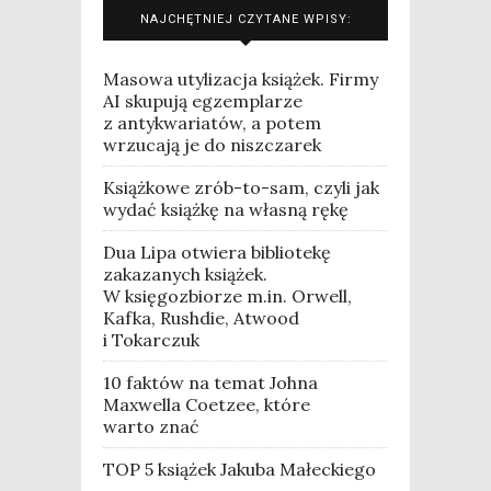
NAJCHĘTNIEJ CZYTANE WPISY:
Masowa utylizacja książek. Firmy
AI skupują egzemplarze
z antykwariatów, a potem
wrzucają je do niszczarek
Książkowe zrób-to-sam, czyli jak
wydać książkę na własną rękę
Dua Lipa otwiera bibliotekę
zakazanych książek.
W księgozbiorze m.in. Orwell,
Kafka, Rushdie, Atwood
i Tokarczuk
10 faktów na temat Johna
Maxwella Coetzee, które
warto znać
TOP 5 książek Jakuba Małeckiego