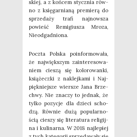
skiej, a z koń­cem stycz­nia rów­
no z księ­gar­nia­ną pre­mie­rą do
sprze­da­ży tra­fi naj­now­sza
powieść Remi­giu­sza Mro­za,
Nieodgadniona.
Pocz­ta Pol­ska poin­for­mo­wa­ła,
że naj­więk­szym zain­te­re­so­wa­
niem cie­szą się kolo­ro­wan­ki,
ksią­żecz­ki z naklej­ka­mi i Naj­
pięk­niej­sze wier­sze Jana Brze­
chwy. Nie zna­czy to jed­nak, że
tyl­ko pozy­cje dla dzie­ci scho­
dzą. Rów­nie dużą popu­lar­no­
ścią cie­szy się lite­ra­tu­ra reli­gij­
na i kuli­nar­na. W 2018 naj­le­piej
z tych kate­go­rii sprze­da­wa­ły się