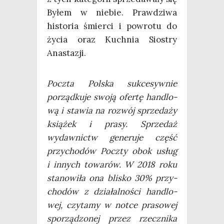
Byłem w nie­bie. Praw­dzi­wa
histo­ria śmier­ci i powro­tu do
życia oraz Kuch­nia Sio­stry
Anastazji.
Pocz­ta Pol­ska suk­ce­syw­nie
porząd­ku­je swo­ją ofer­tę han­dlo­
wą i sta­wia na roz­wój sprze­da­ży
ksią­żek i pra­sy. Sprze­daż
wydaw­nictw gene­ru­je część
przy­cho­dów Pocz­ty obok usług
i innych towa­rów. W 2018 roku
sta­no­wi­ła ona bli­sko 30% przy­
cho­dów z dzia­łal­no­ści han­dlo­
wej, czy­ta­my w not­ce pra­so­wej
spo­rzą­dzo­nej przez rzecz­ni­ka