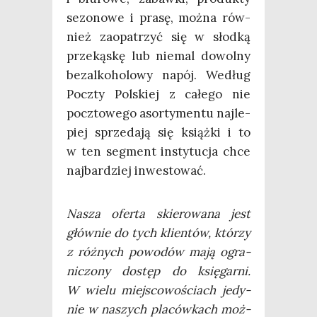
sezo­no­we i pra­sę, moż­na rów­
nież zaopa­trzyć się w słod­ką
prze­ką­skę lub nie­mal dowol­ny
bez­al­ko­ho­lo­wy napój. Według
Pocz­ty Pol­skiej z całe­go nie
pocz­to­we­go asor­ty­men­tu naj­le­
piej sprze­da­ją się książ­ki i to
w ten seg­ment insty­tu­cja chce
naj­bar­dziej inwestować.
Nasza ofer­ta skie­ro­wa­na jest
głów­nie do tych klien­tów, któ­rzy
z róż­nych powo­dów mają ogra­
ni­czo­ny dostęp do księ­gar­ni.
W wie­lu miej­sco­wo­ściach jedy­
nie w naszych pla­ców­kach moż­