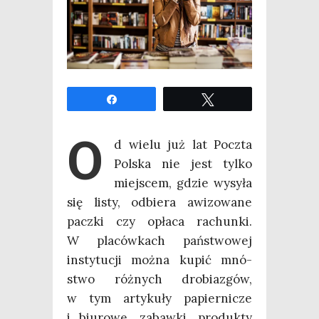
Udo­stęp­nij
Twe­etuj
O
d wie­lu już lat Pocz­ta
Pol­ska nie jest tyl­ko
miej­scem, gdzie wysy­ła
się listy, odbie­ra awi­zo­wa­ne
pacz­ki czy opła­ca rachun­ki.
W pla­ców­kach pań­stwo­wej
insty­tu­cji moż­na kupić mnó­
stwo róż­nych dro­bia­zgów,
w tym arty­ku­ły papier­ni­cze
i biu­ro­we, zabaw­ki, pro­duk­ty