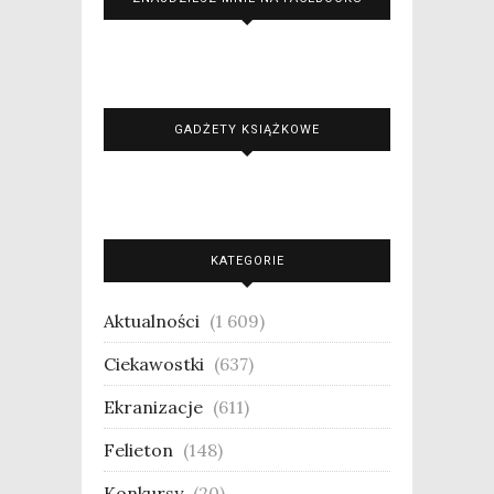
GADŻETY KSIĄŻKOWE
KATEGORIE
Aktualności
(1 609)
Ciekawostki
(637)
Ekranizacje
(611)
Felieton
(148)
Konkursy
(20)