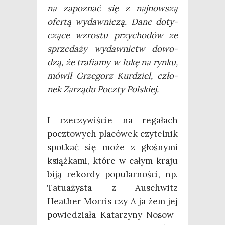
na zapo­znać się z naj­now­szą
ofer­tą wydaw­ni­czą. Dane doty­
czą­ce wzro­stu przy­cho­dów ze
sprze­da­ży wydaw­nictw dowo­
dzą, że tra­fia­my w lukę na ryn­ku,
mówił Grze­gorz Kur­dziel, czło­
nek Zarzą­du Pocz­ty Polskiej.
I rze­czy­wi­ście na rega­łach
pocz­to­wych pla­có­wek czy­tel­nik
spo­tkać się może z gło­śny­mi
książ­ka­mi, któ­re w całym kra­ju
biją rekor­dy popu­lar­no­ści, np.
Tatu­aży­sta z Auschwitz
Heather Mor­ris czy A ja żem jej
powie­dzia­ła Kata­rzy­ny Nosow­