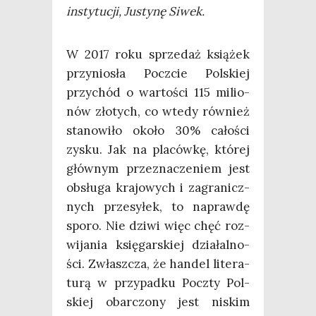
insty­tu­cji, Justy­nę Siwek.
W 2017 roku sprze­daż ksią­żek
przy­nio­sła Poczcie Pol­skiej
przy­chód o war­to­ści 115 milio­
nów zło­tych, co wte­dy rów­nież
sta­no­wi­ło oko­ło 30% cało­ści
zysku. Jak na pla­ców­kę, któ­rej
głów­nym prze­zna­cze­niem jest
obsłu­ga kra­jo­wych i zagra­nicz­
nych prze­sy­łek, to napraw­dę
spo­ro. Nie dzi­wi więc chęć roz­
wi­ja­nia księ­gar­skiej dzia­łal­no­
ści. Zwłasz­cza, że han­del lite­ra­
tu­rą w przy­pad­ku Pocz­ty Pol­
skiej obar­czo­ny jest niskim