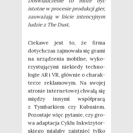
Doświad­cze­nie to może być
istot­ne w pro­ce­sie pro­duk­cji gier,
zauwa­ża­ją w liście inten­cyj­nym
ludzie z The Dust.
Cie­ka­we jest to, że fir­ma
dotych­czas zaj­mo­wa­ła się gra­mi
na urzą­dze­nia mobil­ne, wyko­
rzy­stu­ją­cy­mi nie­kie­dy tech­no­
lo­gie AR i VR, głów­nie o cha­rak­
te­rze rekla­mo­wym. Na swo­jej
stro­nie inter­ne­to­wej chwa­lą się
mię­dzy inny­mi współ­pra­cą
z Tym­bar­kiem czy Kubu­siem.
Pozo­sta­je więc pyta­nie, czy gro­
wa adap­ta­cja Cyklu Inkwi­zy­tor­
skie­go mia­ła­by zaist­nieć tyl­ko