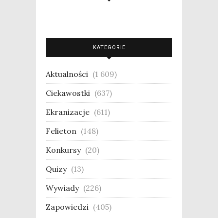
KATEGORIE
Aktualności
(1 609)
Ciekawostki
(637)
Ekranizacje
(611)
Felieton
(148)
Konkursy
(20)
Quizy
(13)
Wywiady
(226)
Zapowiedzi
(405)