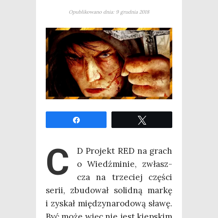
Opublikowano dnia: 9 grudnia 2018
Udo­stęp­nij
Twe­etuj
C
D Pro­jekt RED na grach
o Wiedź­mi­nie, zwłasz­
cza na trze­ciej czę­ści
serii, zbu­do­wał solid­ną mar­kę
i zyskał mię­dzy­na­ro­do­wą sła­wę.
Być może więc nie jest kiep­skim