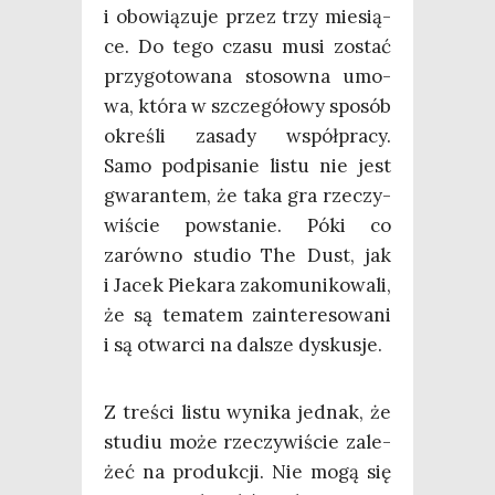
i obo­wią­zu­je przez trzy mie­sią­
ce. Do tego cza­su musi zostać
przy­go­to­wa­na sto­sow­na umo­
wa, któ­ra w szcze­gó­ło­wy spo­sób
okre­śli zasa­dy współ­pra­cy.
Samo pod­pi­sa­nie listu nie jest
gwa­ran­tem, że taka gra rze­czy­
wi­ście powsta­nie. Póki co
zarów­no stu­dio The Dust, jak
i Jacek Pie­ka­ra zako­mu­ni­ko­wa­li,
że są tema­tem zain­te­re­so­wa­ni
i są otwar­ci na dal­sze dyskusje.
Z tre­ści listu wyni­ka jed­nak, że
stu­diu może rze­czy­wi­ście zale­
żeć na pro­duk­cji. Nie mogą się