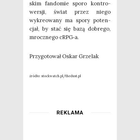
skim fan­do­mie spo­ro kon­tro­
wer­sji, świat przez nie­go
wykre­owa­ny ma spo­ry poten­
cjał, by stać się bazą dobre­go,
mrocz­ne­go cRPG‑a.
Przy­go­to­wał Oskar Grzelak
źró­dło: stockwatch.pl/thedust.pl
REKLAMA