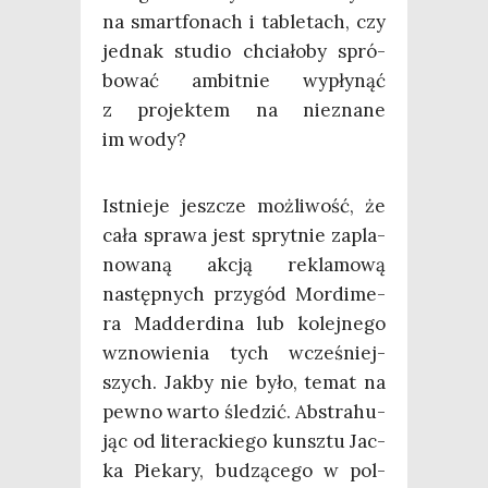
na smart­fo­nach i table­tach, czy
jed­nak stu­dio chcia­ło­by spró­
bo­wać ambit­nie wypły­nąć
z pro­jek­tem na nie­zna­ne
im wody?
Ist­nie­je jesz­cze moż­li­wość, że
cała spra­wa jest spryt­nie zapla­
no­wa­ną akcją rekla­mo­wą
następ­nych przy­gód Mor­di­me­
ra Mad­der­di­na lub kolej­ne­go
wzno­wie­nia tych wcze­śniej­
szych. Jak­by nie było, temat na
pew­no war­to śle­dzić. Abs­tra­hu­
jąc od lite­rac­kie­go kunsz­tu Jac­
ka Pie­ka­ry, budzą­ce­go w pol­