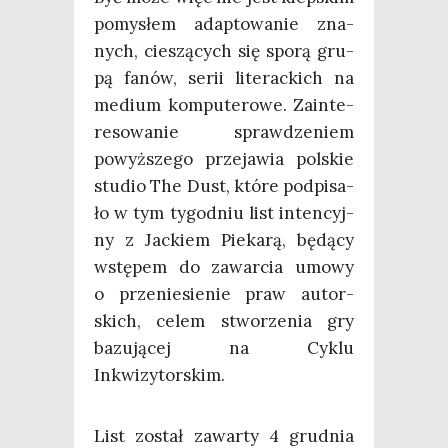
pomy­słem adap­to­wa­nie zna­
nych, cie­szą­cych się spo­rą gru­
pą fanów, serii lite­rac­kich na
medium kom­pu­te­ro­we. Zain­te­
re­so­wa­nie spraw­dze­niem
powyż­sze­go prze­ja­wia pol­skie
stu­dio The Dust, któ­re pod­pi­sa­
ło w tym tygo­dniu list inten­cyj­
ny z Jac­kiem Pie­ka­rą, będą­cy
wstę­pem do zawar­cia umo­wy
o prze­nie­sie­nie praw autor­
skich, celem stwo­rze­nia gry
bazu­ją­cej na Cyklu
Inkwizytorskim.
List został zawar­ty 4 grud­nia