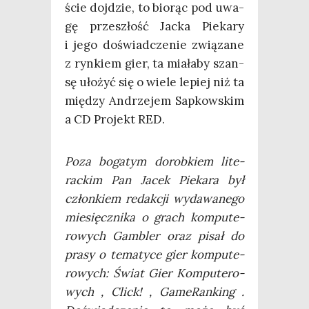
ście doj­dzie, to bio­rąc pod uwa­
gę prze­szłość Jac­ka Pie­ka­ry
i jego doświad­cze­nie zwią­za­ne
z ryn­kiem gier, ta mia­ła­by szan­
sę uło­żyć się o wie­le lepiej niż ta
mię­dzy Andrze­jem Sap­kow­skim
a CD Pro­jekt RED.
Poza boga­tym dorob­kiem lite­
rac­kim Pan Jacek Pie­ka­ra był
człon­kiem redak­cji wyda­wa­ne­go
mie­sięcz­ni­ka o grach kom­pu­te­
ro­wych Gam­bler oraz pisał do
pra­sy o tema­ty­ce gier kom­pu­te­
ro­wych: Świat Gier Kom­pu­te­ro­
wych , Click! , Game­Ran­king .