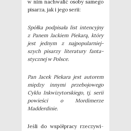
w nim nachwa­lić oso­by same­go
pisa­rza, jak i jego serii:
Spół­ka pod­pi­sa­ła list inten­cyj­ny
z Panem Jac­kiem Pie­ka­rą, któ­ry
jest jed­nym z naj­po­pu­lar­niej­
szych pisa­rzy lite­ra­tu­ry fan­ta­
stycz­nej w Polsce.
Pan Jacek Pie­ka­ra jest auto­rem
mię­dzy inny­mi prze­bo­jo­we­go
Cyklu Inkwi­zy­tor­skie­go, tj. serii
powie­ści o Mor­di­me­rze
Madderdinie.
Jeśli do współ­pra­cy rze­czy­wi­