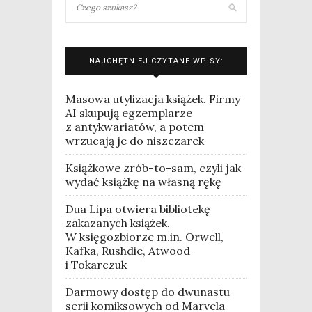
NAJCHĘTNIEJ CZYTANE WPISY:
Masowa utylizacja książek. Firmy
AI skupują egzemplarze
z antykwariatów, a potem
wrzucają je do niszczarek
Książkowe zrób-to-sam, czyli jak
wydać książkę na własną rękę
Dua Lipa otwiera bibliotekę
zakazanych książek.
W księgozbiorze m.in. Orwell,
Kafka, Rushdie, Atwood
i Tokarczuk
Darmowy dostęp do dwunastu
serii komiksowych od Marvela