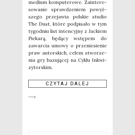
medium kom­pu­te­ro­we. Zain­te­re­
so­wa­nie spraw­dze­niem powyż­
sze­go prze­ja­wia pol­skie stu­dio
The Dust, któ­re pod­pi­sa­ło w tym
tygo­dniu list inten­cyj­ny z Jac­kiem
Pie­ka­rą, będą­cy wstę­pem do
zawar­cia umo­wy o prze­nie­sie­nie
praw autor­skich, celem stwo­rze­
nia gry bazu­ją­cej na Cyklu Inkwi­
zy­tor­skim.
CZY­TAJ DALEJ
-->