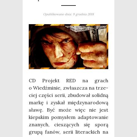
Opublikowano dnia: 9 grudnia 2018
CD Pro­jekt RED na grach
o Wiedź­mi­nie, zwłasz­cza na trze­
ciej czę­ści serii, zbu­do­wał solid­ną
mar­kę i zyskał mię­dzy­na­ro­do­wą
sła­wę. Być może więc nie jest
kiep­skim pomy­słem adap­to­wa­nie
zna­nych, cie­szą­cych się spo­rą
gru­pą fanów, serii lite­rac­kich na