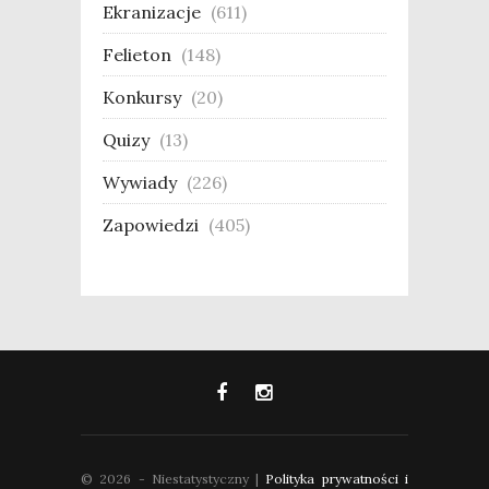
Ekranizacje
(611)
Felieton
(148)
Konkursy
(20)
Quizy
(13)
Wywiady
(226)
Zapowiedzi
(405)
© 2026 - Niestatystyczny |
Polityka prywatności i