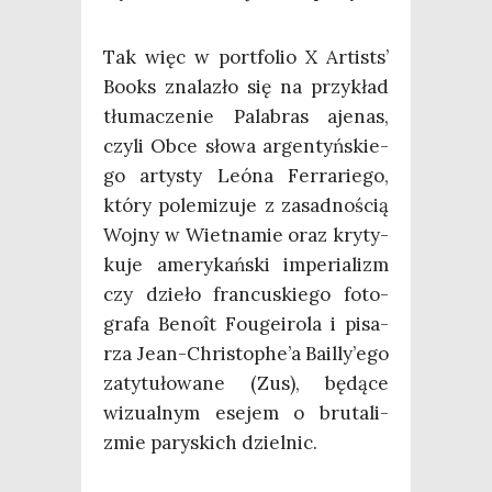
Tak więc w port­fo­lio X Arti­sts’
Books zna­la­zło się na przy­kład
tłu­ma­cze­nie Pala­bras aje­nas,
czy­li Obce sło­wa argen­tyń­skie­
go arty­sty Leó­na Fer­ra­rie­go,
któ­ry pole­mi­zu­je z zasad­no­ścią
Woj­ny w Wiet­na­mie oraz kry­ty­
ku­je ame­ry­kań­ski impe­ria­lizm
czy dzie­ło fran­cu­skie­go foto­
gra­fa Beno­ît Fouge­iro­la i pisa­
rza Jean-Christophe’a Bailly’ego
zaty­tu­ło­wa­ne (Zus), będą­ce
wizu­al­nym ese­jem o bru­ta­li­
zmie pary­skich dzielnic.