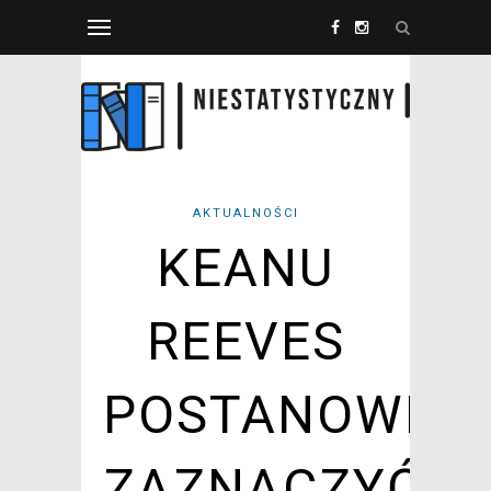
AKTUALNOŚCI
KEANU
REEVES
POSTANOWIŁ
ZAZNACZYĆ