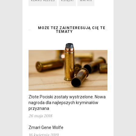
KEANU REEVES
KSIĄŻKI
MATRIX
MOŻE TEŻ ZAINTERESUJĄ CIĘ TE
TEMATY
Złote Pociski zostały wystrzelone. Nowa
nagroda dla najlepszych kryminałów
przyznana
26 maja 2018
Zmarł Gene Wolfe
16 kwietnia 2019