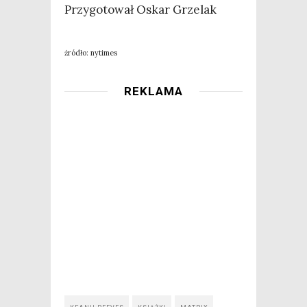
Przy­go­to­wał Oskar Grzelak
źró­dło: nytimes
REKLAMA