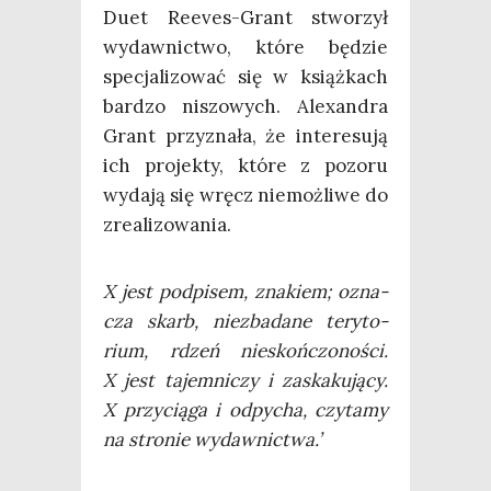
Duet Reeves-Grant stwo­rzył
wydaw­nic­two, któ­re będzie
spe­cja­li­zo­wać się w książ­kach
bar­dzo niszo­wych. Ale­xan­dra
Grant przy­zna­ła, że inte­re­su­ją
ich pro­jek­ty, któ­re z pozo­ru
wyda­ją się wręcz nie­moż­li­we do
zrealizowania.
X jest pod­pi­sem, zna­kiem; ozna­
cza skarb, nie­zba­da­ne tery­to­
rium, rdzeń nie­skoń­czo­no­ści.
X jest tajem­ni­czy i zaska­ku­ją­cy.
X przy­cią­ga i odpy­cha, czy­ta­my
na stro­nie wydawnictwa.’