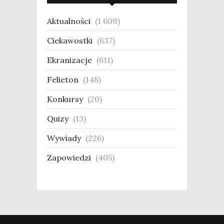
Aktualności
(1 609)
Ciekawostki
(637)
Ekranizacje
(611)
Felieton
(148)
Konkursy
(20)
Quizy
(13)
Wywiady
(226)
Zapowiedzi
(405)