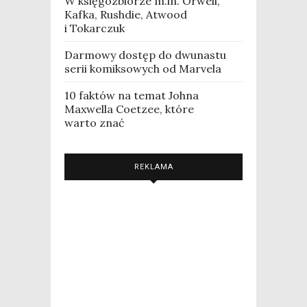
W księgozbiorze m.in. Orwell,
Kafka, Rushdie, Atwood
i Tokarczuk
Darmowy dostęp do dwunastu
serii komiksowych od Marvela
10 faktów na temat Johna
Maxwella Coetzee, które
warto znać
REKLAMA