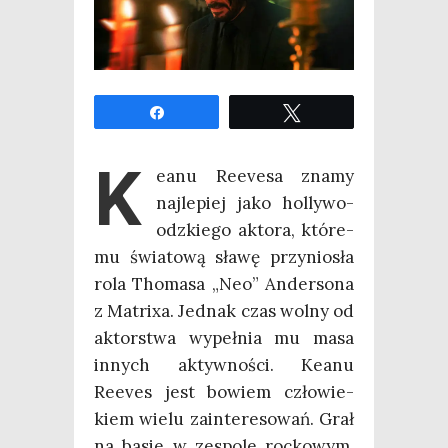
Udo­stęp­nij
Twe­etuj
K
eanu Reeve­sa zna­my
naj­le­piej jako hol­ly­wo­
odz­kie­go akto­ra, któ­re­
mu świa­to­wą sła­wę przy­nio­sła
rola Tho­ma­sa „Neo” Ander­so­na
z Matri­xa. Jed­nak czas wol­ny od
aktor­stwa wypeł­nia mu masa
innych aktyw­no­ści. Keanu
Reeves jest bowiem czło­wie­
kiem wie­lu zain­te­re­so­wań. Grał
na basie w zespo­le roc­ko­wym,