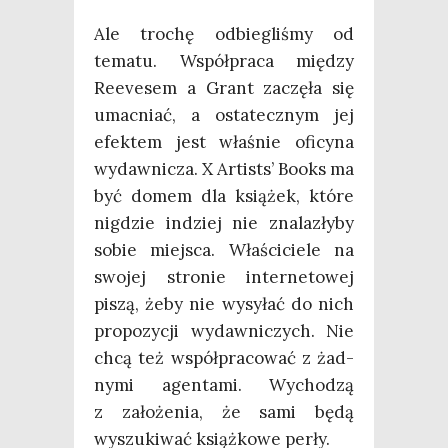
Ale tro­chę odbie­gli­śmy od
tema­tu. Współ­pra­ca mię­dzy
Reeve­sem a Grant zaczę­ła się
umac­niać, a osta­tecz­nym jej
efek­tem jest wła­śnie ofi­cy­na
wydaw­ni­cza. X Arti­sts’ Books ma
być domem dla ksią­żek, któ­re
nigdzie indziej nie zna­la­zły­by
sobie miej­sca. Wła­ści­cie­le na
swo­jej stro­nie inter­ne­to­wej
piszą, żeby nie wysy­łać do nich
pro­po­zy­cji wydaw­ni­czych. Nie
chcą też współ­pra­co­wać z żad­
ny­mi agen­ta­mi. Wycho­dzą
z zało­że­nia, że sami będą
wyszu­ki­wać książ­ko­we perły.