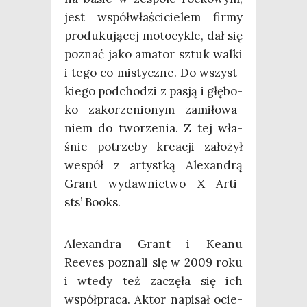
jest współ­wła­ści­cie­lem fir­my
pro­du­ku­ją­cej moto­cy­kle, dał się
poznać jako ama­tor sztuk wal­ki
i tego co mistycz­ne. Do wszyst­
kie­go pod­cho­dzi z pasją i głę­bo­
ko zako­rze­nio­nym zami­ło­wa­
niem do two­rze­nia. Z tej wła­
śnie potrze­by kre­acji zało­żył
wespół z artyst­ką Ale­xan­drą
Grant wydaw­nic­two X Arti­
sts’ Books.
Ale­xan­dra Grant i Keanu
Reeves pozna­li się w 2009 roku
i wte­dy też zaczę­ła się ich
współ­pra­ca. Aktor napi­sał ocie­