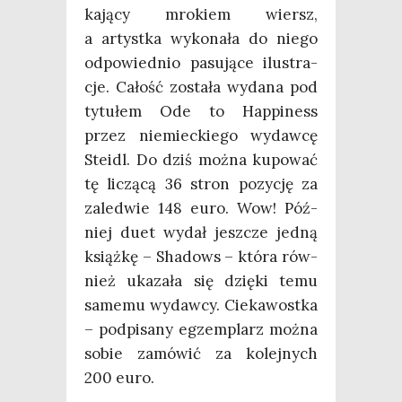
ka­ją­cy mro­kiem wiersz,
a artyst­ka wyko­na­ła do nie­go
odpo­wied­nio pasu­ją­ce ilu­stra­
cje. Całość zosta­ła wyda­na pod
tytu­łem Ode to Hap­pi­ness
przez nie­miec­kie­go wydaw­cę
Ste­idl. Do dziś moż­na kupo­wać
tę liczą­cą 36 stron pozy­cję za
zale­d­wie 148 euro. Wow! Póź­
niej duet wydał jesz­cze jed­ną
książ­kę – Sha­dows – któ­ra rów­
nież uka­za­ła się dzię­ki temu
same­mu wydaw­cy. Cie­ka­wost­ka
– pod­pi­sa­ny egzem­plarz moż­na
sobie zamó­wić za kolej­nych
200 euro.