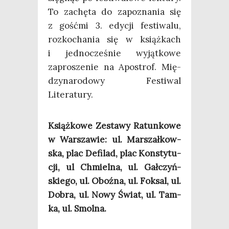
To zachę­ta do zapo­zna­nia się
z gość­mi 3. edy­cji festi­wa­lu,
roz­ko­cha­nia się w książ­kach
i jed­no­cze­śnie wyjąt­ko­we
zapro­sze­nie na Apo­strof. Mię­
dzy­na­ro­do­wy Festi­wal
Literatury.
Książ­ko­we Zesta­wy Ratun­ko­we
w War­sza­wie: ul. Mar­szał­kow­
ska, plac Defi­lad, plac Kon­sty­tu­
cji, ul Chmiel­na, ul. Gał­czyń­
skie­go, ul. Oboź­na, ul. Fok­sal, ul.
Dobra, ul. Nowy Świat, ul. Tam­
ka, ul. Smolna.