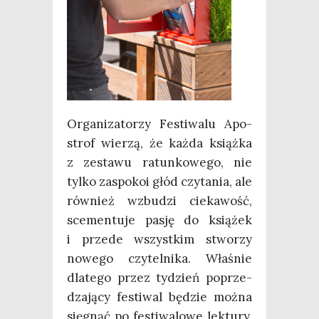
Orga­ni­za­to­rzy Festi­wa­lu Apo­
strof wie­rzą, że każ­da książ­ka
z zesta­wu ratun­ko­we­go, nie
tyl­ko zaspo­koi głód czy­ta­nia, ale
rów­nież wzbu­dzi cie­ka­wość,
sce­men­tu­je pasję do ksią­żek
i przede wszyst­kim stwo­rzy
nowe­go czy­tel­ni­ka. Wła­śnie
dla­te­go przez tydzień poprze­
dza­ją­cy festi­wal będzie moż­na
się­gnąć po festi­wa­lo­we lek­tu­ry.