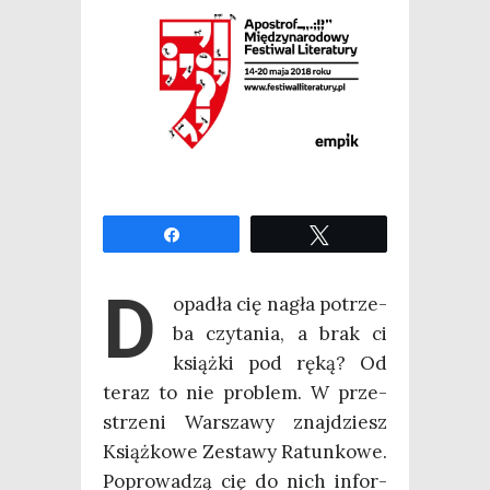
Udo­stęp­nij
Twe­etuj
D
opa­dła cię nagła potrze­
ba czy­ta­nia, a brak ci
książ­ki pod ręką? Od
teraz to nie pro­blem. W prze­
strze­ni War­sza­wy znaj­dziesz
Książ­ko­we Zesta­wy Ratun­ko­we.
Popro­wa­dzą cię do nich infor­