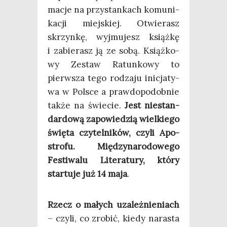
ma­cje na przy­stan­kach komu­ni­
ka­cji miej­skiej. Otwie­rasz
skrzyn­kę, wyj­mu­jesz książ­kę
i zabie­rasz ją ze sobą. Książ­ko­
wy Zestaw Ratun­ko­wy to
pierw­sza tego rodza­ju ini­cja­ty­
wa w Pol­sce a praw­do­po­dob­nie
tak­że na świe­cie.
Jest nie­stan­
dar­do­wą zapo­wie­dzią wiel­kie­go
świę­ta czy­tel­ni­ków, czy­li Apo­
stro­fu. Mię­dzy­na­ro­do­we­go
Festi­wa­lu Lite­ra­tu­ry, któ­ry
star­tu­je już 14 maja
.
Rzecz o małych uza­leż­nie­niach
– czy­li, co zro­bić, kie­dy nara­sta