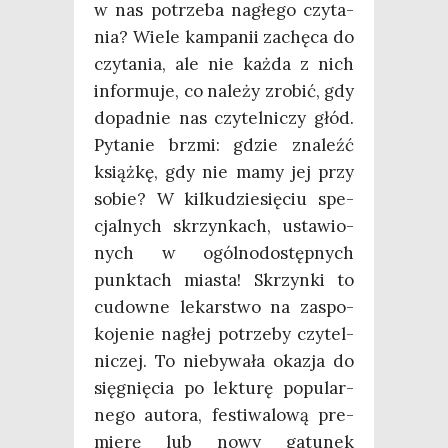
w nas potrze­ba nagłe­go czy­ta­
nia? Wie­le kam­pa­nii zachę­ca do
czy­ta­nia, ale nie każ­da z nich
infor­mu­je, co nale­ży zro­bić, gdy
dopad­nie nas czy­tel­ni­czy głód.
Pyta­nie brzmi: gdzie zna­leźć
książ­kę, gdy nie mamy jej przy
sobie? W kil­ku­dzie­się­ciu spe­
cjal­nych skrzyn­kach, usta­wio­
nych w ogól­no­do­stęp­nych
punk­tach mia­sta! Skrzyn­ki to
cudow­ne lekar­stwo na zaspo­
ko­je­nie nagłej potrze­by czy­tel­
ni­czej. To nie­by­wa­ła oka­zja do
się­gnię­cia po lek­tu­rę popu­lar­
ne­go auto­ra, festi­wa­lo­wą pre­
mie­rę lub nowy gatu­nek