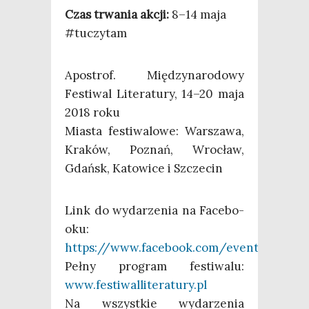
Czas trwa­nia akcji:
8–14 maja
#tuczy­tam
Apo­strof. Mię­dzy­na­ro­do­wy
Festi­wal Lite­ra­tu­ry, 14–20 maja
2018 roku
Mia­sta festi­wa­lo­we: War­sza­wa,
Kra­ków, Poznań, Wro­cław,
Gdańsk, Kato­wi­ce i Szczecin
Link do wyda­rze­nia na Face­bo­
oku:
https://www.facebook.com/events/40439
Peł­ny pro­gram festi­wa­lu:
www.festiwalliteratury.pl
Na wszyst­kie wyda­rze­nia