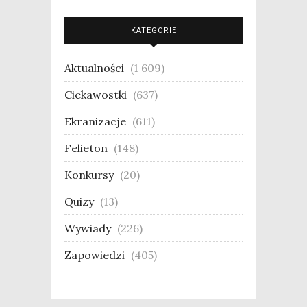
KATEGORIE
Aktualności
(1 609)
Ciekawostki
(637)
Ekranizacje
(611)
Felieton
(148)
Konkursy
(20)
Quizy
(13)
Wywiady
(226)
Zapowiedzi
(405)