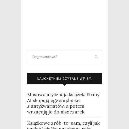
NAJCHĘTNIEJ CZYTANE WPISY:
Masowa utylizacja książek. Firmy
AI skupują egzemplarze
z antykwariatów, a potem
wrzucają je do niszczarek
Książkowe zrób-to-sam, czyli jak
wydać książkę na własną rękę