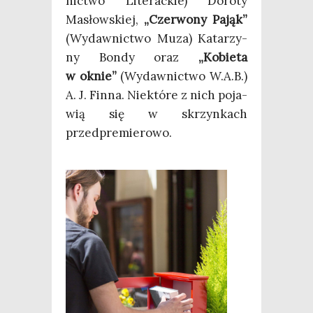
nic­two Lite­rac­kie) Doro­ty
Masłow­skiej,
„Czer­wo­ny Pająk”
(Wydaw­nic­two Muza) Kata­rzy­
ny Bon­dy oraz
„Kobie­ta
w oknie”
(Wydaw­nic­two W.A.B.)
A. J. Fin­na. Nie­któ­re z nich poja­
wią się w skrzyn­kach
przedpremierowo.