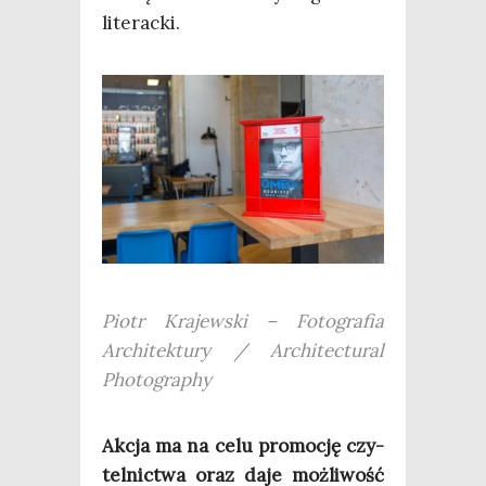
literacki.
Piotr Kra­jew­ski – Foto­gra­fia
Archi­tek­tu­ry / Archi­tec­tu­ral
Photography
Akcja ma na celu pro­mo­cję czy­
tel­nic­twa oraz daje moż­li­wość