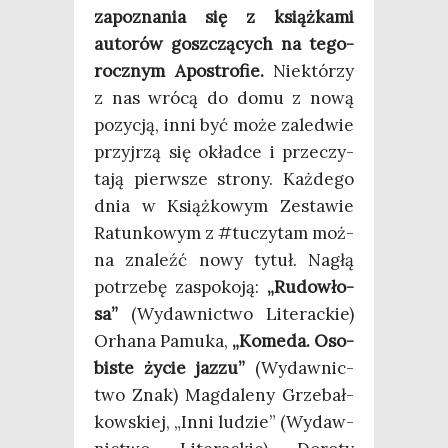
zapo­zna­nia się z książ­ka­mi
auto­rów gosz­czą­cych na tego­
rocz­nym Apo­stro­fie.
Nie­któ­rzy
z nas wró­cą do domu z nową
pozy­cją, inni być może zale­d­wie
przyj­rzą się okład­ce i prze­czy­
ta­ją pierw­sze stro­ny. Każ­de­go
dnia w Książ­ko­wym Zesta­wie
Ratun­ko­wym z #tuczy­tam moż­
na zna­leźć nowy tytuł. Nagłą
potrze­bę zaspo­ko­ją:
„Rudo­wło­
sa”
(Wydaw­nic­two Lite­rac­kie)
Orha­na Pamu­ka,
„Kome­da. Oso­
bi­ste życie jaz­zu”
(Wydaw­nic­
two Znak) Mag­da­le­ny Grze­bał­
kow­skiej, „Inni ludzie” (Wydaw­