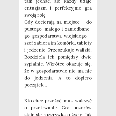
tam jechać, ale każ­dy uda­je
entu­zjazm i per­fek­cyj­nie gra
swo­ją rolę.
Gdy docie­ra­ją na miej­sce – do
puste­go, małe­go i zanie­dba­ne­
go gospo­dar­stwa wiej­skie­go –
szef zabie­ra im komór­ki, table­ty
i jedze­nie. Prze­szu­ku­je waliz­ki.
Roz­dzie­la ich pomię­dzy dwie
sypial­nie. Wkrót­ce oka­zu­je się,
że w gospo­dar­stwie nie ma nic
do jedze­nia. A to dopie­ro
początek…
Kto chce prze­żyć, musi wal­czyć
o prze­trwa­nie. Gra pozo­rów
sta­je się roz­gryw­ką o życie. Jak