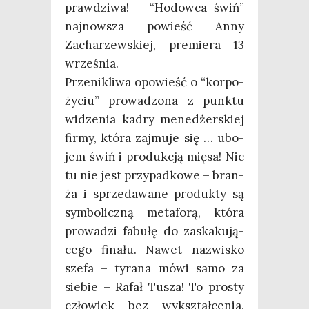
praw­dzi­wa! – “Hodow­ca świń”
naj­now­sza powieść Anny
Zacha­rzew­skiej, pre­mie­ra 13
września.
Prze­ni­kli­wa opo­wieść o “kor­po­
ży­ciu” pro­wa­dzo­na z punk­tu
widze­nia kadry mene­dżer­skiej
fir­my, któ­ra zaj­mu­je się … ubo­
jem świń i pro­duk­cją mię­sa! Nic
tu nie jest przy­pad­ko­we – bran­
ża i sprze­da­wa­ne pro­duk­ty są
sym­bo­licz­ną meta­fo­rą, któ­ra
pro­wa­dzi fabu­łę do zaska­ku­ją­
ce­go fina­łu. Nawet nazwi­sko
sze­fa – tyra­na mówi samo za
sie­bie – Rafał Tusza! To pro­sty
czło­wiek bez wykształ­ce­nia,