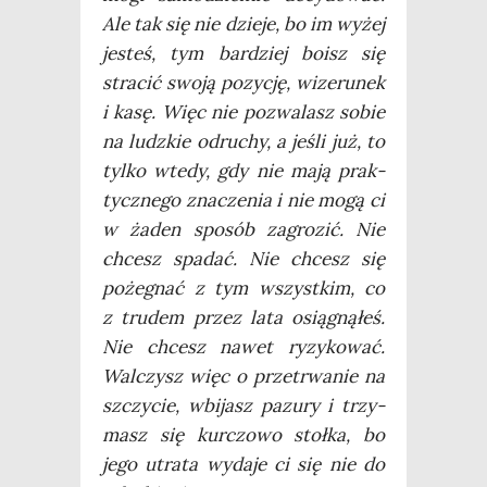
Ale tak się nie dzie­je, bo im wyżej
jesteś, tym bar­dziej boisz się
stra­cić swo­ją pozy­cję, wize­ru­nek
i kasę. Więc nie pozwa­lasz sobie
na ludz­kie odru­chy, a jeśli już, to
tyl­ko wte­dy, gdy nie mają prak­
tycz­ne­go zna­cze­nia i nie mogą ci
w żaden spo­sób zagro­zić. Nie
chcesz spa­dać. Nie chcesz się
poże­gnać z tym wszyst­kim, co
z tru­dem przez lata osią­gną­łeś.
Nie chcesz nawet ryzy­ko­wać.
Wal­czysz więc o prze­trwa­nie na
szczy­cie, wbi­jasz pazu­ry i trzy­
masz się kur­czo­wo stoł­ka, bo
jego utra­ta wyda­je ci się nie do