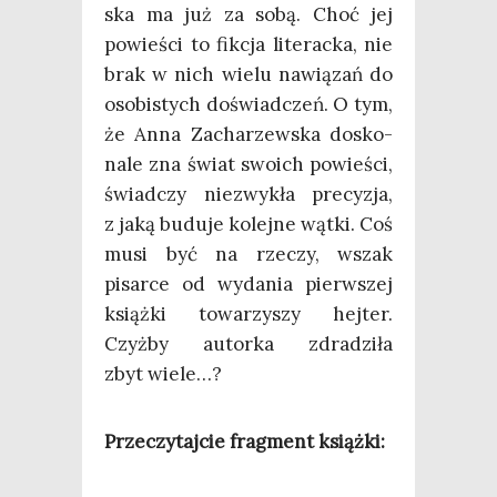
ska ma już za sobą. Choć jej
powie­ści to fik­cja lite­rac­ka, nie
brak w nich wie­lu nawią­zań do
oso­bi­stych doświad­czeń. O tym,
że Anna Zacha­rzew­ska dosko­
na­le zna świat swo­ich powie­ści,
świad­czy nie­zwy­kła pre­cy­zja,
z jaką budu­je kolej­ne wąt­ki. Coś
musi być na rze­czy, wszak
pisar­ce od wyda­nia pierw­szej
książ­ki towa­rzy­szy hej­ter.
Czyż­by autor­ka zdra­dzi­ła
zbyt wiele…?
Prze­czy­taj­cie frag­ment książki: