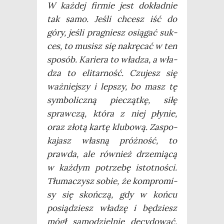
W każ­dej fir­mie jest dokład­nie
tak samo. Jeśli chcesz iść do
góry, jeśli pra­gniesz osią­gać suk­
ces, to musisz się nakrę­cać w ten
spo­sób. Karie­ra to wła­dza, a wła­
dza to eli­tar­ność. Czu­jesz się
waż­niej­szy i lep­szy, bo masz tę
sym­bo­licz­ną pie­cząt­kę, siłę
spraw­czą, któ­ra z niej pły­nie,
oraz zło­tą kar­tę klu­bo­wą. Zaspo­
ka­jasz wła­sną próż­ność, to
praw­da, ale rów­nież drze­mią­cą
w każ­dym potrze­bę istot­no­ści.
Tłu­ma­czysz sobie, że kom­pro­mi­
sy się skoń­czą, gdy w koń­cu
posią­dziesz wła­dzę i będziesz
mógł samo­dziel­nie decy­do­wać.