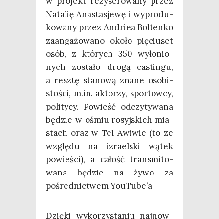
w pro­jekt reży­se­ro­wa­ny przez
Nata­lię Ana­sta­sje­wę i wypro­du­
ko­wa­ny przez Andriea Bol­ten­ko
zaan­ga­żo­wa­no oko­ło pię­ciu­set
osób, z któ­rych 350 wyło­nio­
nych zosta­ło dro­gą castin­gu,
a resz­tę sta­no­wą zna­ne oso­bi­
sto­ści, m.in. akto­rzy, spor­tow­cy,
poli­ty­cy. Powieść odczy­ty­wa­na
będzie w ośmiu rosyj­skich mia­
stach oraz w Tel Awi­wie (to ze
wzglę­du na izra­el­ski wątek
powie­ści), a całość trans­mi­to­
wa­na będzie na żywo za
pośred­nic­twem YouTube’a.
Dzię­ki wyko­rzy­sta­niu naj­now­