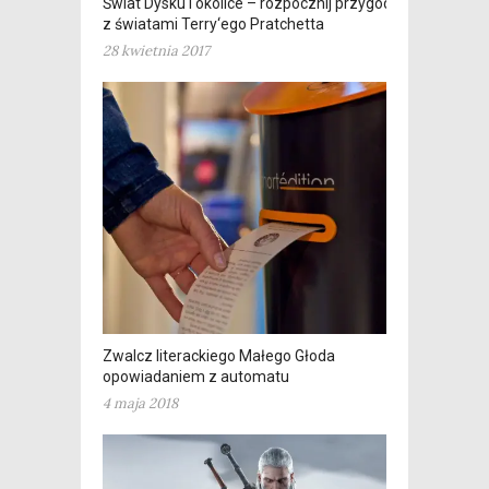
Świat Dysku i okolice – rozpocznij przygodę
z światami Terry‘ego Pratchetta
28 kwietnia 2017
Zwalcz literackiego Małego Głoda
opowiadaniem z automatu
4 maja 2018