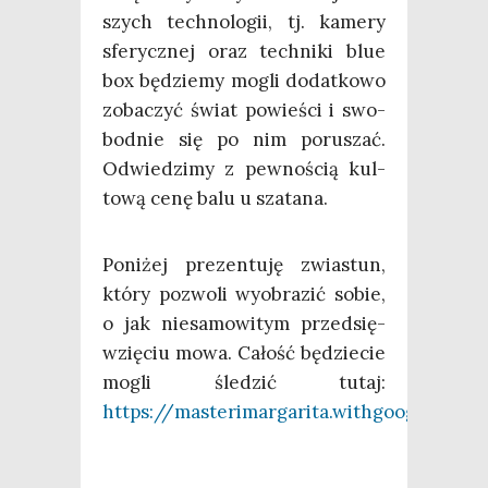
szych tech­no­lo­gii, tj. kame­ry
sfe­rycz­nej oraz tech­ni­ki blue
box będzie­my mogli dodat­ko­wo
zoba­czyć świat powie­ści i swo­
bod­nie się po nim poru­szać.
Odwie­dzi­my z pew­no­ścią kul­
to­wą cenę balu u szatana.
Poni­żej pre­zen­tu­ję zwia­stun,
któ­ry pozwo­li wyobra­zić sobie,
o jak nie­sa­mo­wi­tym przed­się­
wzię­ciu mowa. Całość będzie­cie
mogli śle­dzić tutaj:
https://masterimargarita.withgoogle.com/