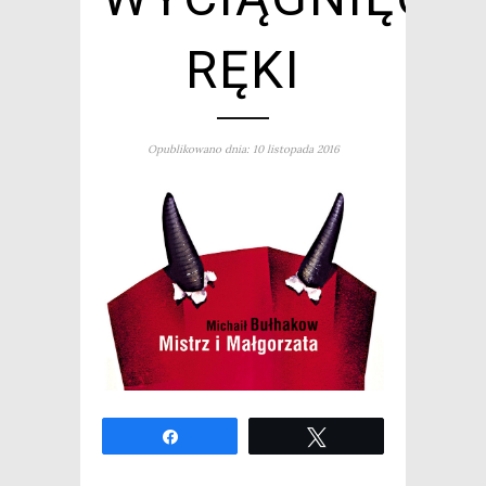
RĘKI
Opublikowano dnia: 10 listopada 2016
Udo­stęp­nij
Twe­etuj