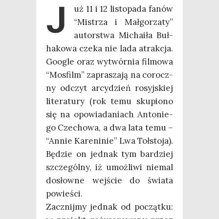
J
uż 11 i 12 listo­pa­da fanów
“Mistrza i Mał­go­rza­ty”
autor­stwa Micha­iła Buł­
ha­ko­wa cze­ka nie lada atrak­cja.
Google oraz wytwór­nia fil­mo­wa
“Mos­film” zapra­sza­ją na corocz­
ny odczyt arcy­dzień rosyj­skiej
lite­ra­tu­ry (rok temu sku­pio­no
się na opo­wia­da­niach Anto­nie­
go Cze­cho­wa, a dwa lata temu –
“Annie Kare­ni­nie” Lwa Toł­sto­ja).
Będzie on jed­nak tym bar­dziej
szcze­gól­ny, iż umoż­li­wi nie­mal
dosłow­ne wej­ście do świa­ta
powieści.
Zacznij­my jed­nak od począt­ku: