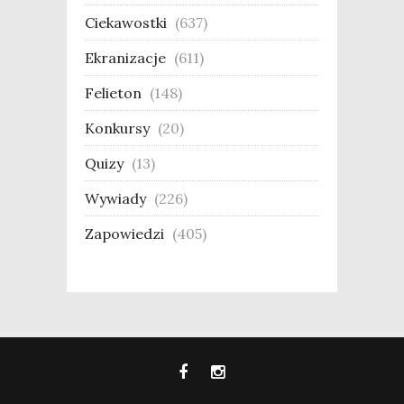
Ciekawostki
(637)
Ekranizacje
(611)
Felieton
(148)
Konkursy
(20)
Quizy
(13)
Wywiady
(226)
Zapowiedzi
(405)