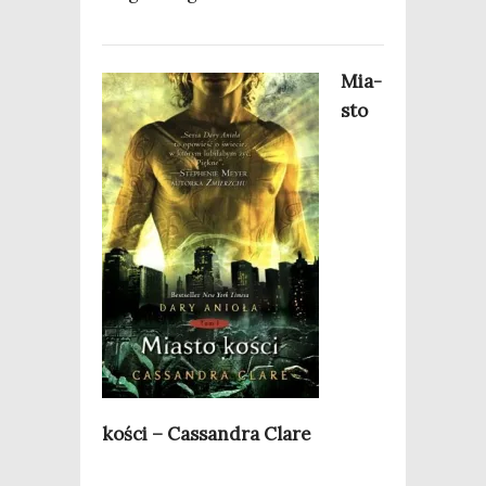
Mia­
sto
kości – Cas­san­dra Clare