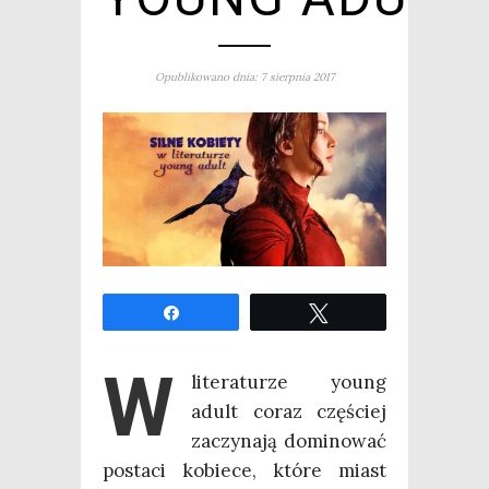
Opublikowano dnia: 7 sierpnia 2017
Udo­stęp­nij
Twe­etuj
W
lite­ra­tu­rze young
adult coraz czę­ściej
zaczy­na­ją domi­no­wać
posta­ci kobie­ce, któ­re miast