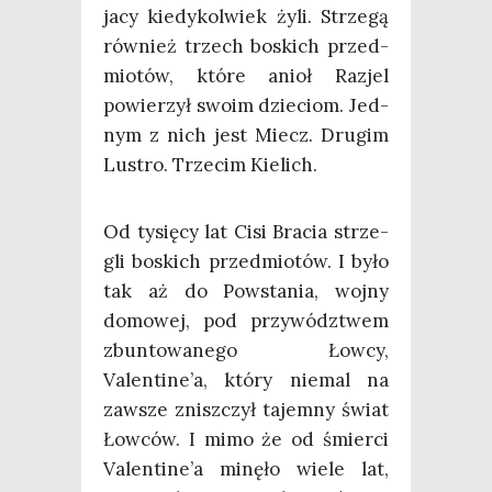
jacy kie­dy­kol­wiek żyli. Strze­gą
rów­nież trzech boskich przed­
mio­tów, któ­re anioł Razjel
powie­rzył swo­im dzie­ciom. Jed­
nym z nich jest Miecz. Dru­gim
Lustro. Trze­cim Kielich.
Od tysię­cy lat Cisi Bra­cia strze­
gli boskich przed­mio­tów. I było
tak aż do Powsta­nia, woj­ny
domo­wej, pod przy­wódz­twem
zbun­to­wa­ne­go Łow­cy,
Valentine’a, któ­ry nie­mal na
zawsze znisz­czył tajem­ny świat
Łow­ców. I mimo że od śmier­ci
Valentine’a minę­ło wie­le lat,