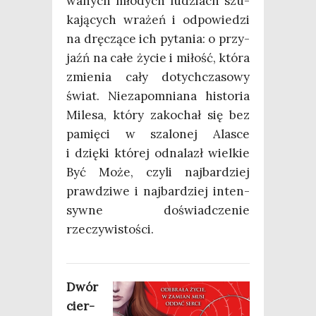
wa­nych mło­dych ludziach szu­
ka­ją­cych wra­żeń i odpo­wie­dzi
na drę­czą­ce ich pyta­nia: o przy­
jaźń na całe życie i miłość, któ­ra
zmie­nia cały dotych­cza­so­wy
świat. Nie­za­po­mnia­na histo­ria
Mile­sa, któ­ry zako­chał się bez
pamię­ci w sza­lo­nej Ala­sce
i dzię­ki któ­rej odna­lazł wiel­kie
Być Może, czy­li naj­bar­dziej
praw­dzi­we i naj­bar­dziej inten­
syw­ne doświad­cze­nie
rzeczywistości.
Dwór
cier­