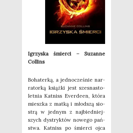
Igrzy­ska śmier­ci – Suzan­ne
Collins
Boha­ter­ką, a jed­no­cze­śnie nar­
ra­tor­ką książ­ki jest szes­na­sto­
let­nia Kat­niss Ever­de­en, któ­ra
miesz­ka z mat­ką i młod­szą sio­
strą w jed­nym z naj­bied­niej­
szych dys­tryk­tów nowe­go pań­
stwa. Kat­niss po śmier­ci ojca