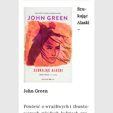
Szu­
ka­jąc
Ala­ski
–
John Green
Powieść o wraż­li­wych i zbun­to­