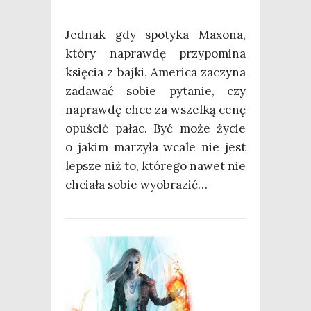
Jed­nak gdy spo­ty­ka Maxo­na,
któ­ry napraw­dę przy­po­mi­na
księ­cia z baj­ki, Ame­ri­ca zaczy­na
zada­wać sobie pyta­nie, czy
napraw­dę chce za wszel­ką cenę
opu­ścić pałac. Być może życie
o jakim marzy­ła wca­le nie jest
lep­sze niż to, któ­re­go nawet nie
chcia­ła sobie wyobrazić…