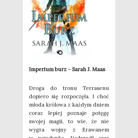
Impe­rium burz – Sarah J. Maas
Dro­ga do tro­nu Ter­ra­se­nu
dopie­ro się roz­po­czę­ła. I choć
mło­da kró­lo­wa z każ­dym dniem
coraz lepiej pozna­je potę­gę
swo­jej magii, to wie, że nie
wygra woj­ny z Era­wa­nem
w poje­dyn­kę. Nad­szedł czas