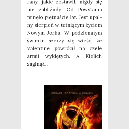
rany, jakie zosta­wił, nigdy się
nie zabliź­ni­ły. Od Powsta­nia
minę­ło pięt­na­ście lat. Jest upal­
ny sier­pień w tęt­nią­cym życiem
Nowym Jor­ku. W pod­ziem­nym
świe­cie sze­rzy się wieść, że
Valen­ti­ne powró­cił na cze­le
armii wyklę­tych. A Kie­lich
zaginął…