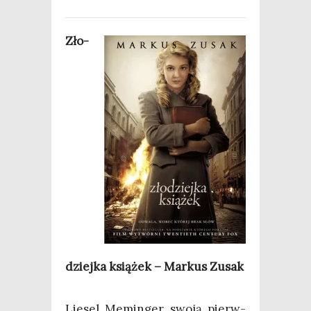
Zło­
dziej­ka ksią­żek – Mar­kus Zusak
Lie­sel Memin­ger swo­ją pierw­