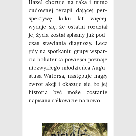
Hazel cho­ru­je na raka i mimo
cudow­nej tera­pii dają­cej per­
spek­ty­wę kil­ku lat wię­cej,
wyda­je się, że ostat­ni roz­dział
jej życia został spi­sa­ny już pod­
czas sta­wia­nia dia­gno­zy. Lecz
gdy na spo­tka­niu gru­py wspar­
cia boha­ter­ka powie­ści pozna­je
nie­zwy­kłe­go mło­dzień­ca Augu­
stu­sa Water­sa, nastę­pu­je nagły
zwrot akcji i oka­zu­je się, że jej
histo­ria być może zosta­nie
napi­sa­na cał­ko­wi­cie na nowo.