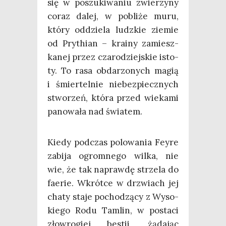
się w poszu­ki­wa­niu zwie­rzy­ny
coraz dalej, w pobli­że muru,
któ­ry oddzie­la ludz­kie zie­mie
od Pry­thian – kra­iny zamiesz­
ka­nej przez cza­ro­dziej­skie isto­
ty. To rasa obda­rzo­nych magią
i śmier­tel­nie nie­bez­piecz­nych
stwo­rzeń, któ­ra przed wie­ka­mi
pano­wa­ła nad światem.
Kie­dy pod­czas polo­wa­nia Fey­re
zabi­ja ogrom­ne­go wil­ka, nie
wie, że tak napraw­dę strze­la do
faerie. Wkrót­ce w drzwiach jej
cha­ty sta­je pocho­dzą­cy z Wyso­
kie­go Rodu Tam­lin, w posta­ci
zło­wro­giej bestii, żąda­jąc