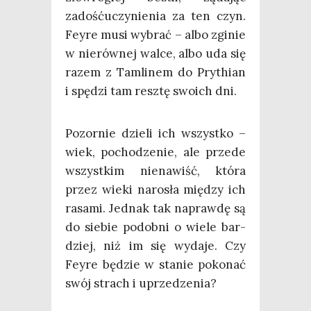
zadość­uczy­nie­nia za ten czyn.
Fey­re musi wybrać – albo zgi­nie
w nie­rów­nej wal­ce, albo uda się
razem z Tam­li­nem do Pry­thian
i spę­dzi tam resz­tę swo­ich dni.
Pozor­nie dzie­li ich wszyst­ko –
wiek, pocho­dze­nie, ale przede
wszyst­kim nie­na­wiść, któ­ra
przez wie­ki naro­sła mię­dzy ich
rasa­mi. Jed­nak tak napraw­dę są
do sie­bie podob­ni o wie­le bar­
dziej, niż im się wyda­je. Czy
Fey­re będzie w sta­nie poko­nać
swój strach i uprzedzenia?