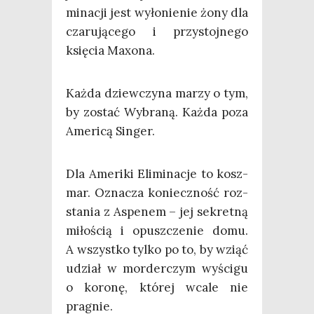
mi­na­cji jest wyło­nie­nie żony dla
cza­ru­ją­ce­go i przy­stoj­ne­go
księ­cia Maxona.
Każ­da dziew­czy­na marzy o tym,
by zostać Wybra­ną. Każ­da poza
Ame­ri­cą Singer.
Dla Ame­ri­ki Eli­mi­na­cje to kosz­
mar. Ozna­cza koniecz­ność roz­
sta­nia z Aspe­nem – jej sekret­ną
miło­ścią i opusz­cze­nie domu.
A wszyst­ko tyl­ko po to, by wziąć
udział w mor­der­czym wyści­gu
o koro­nę, któ­rej wca­le nie
pragnie.