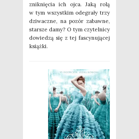
znik­nię­cia ich ojca. Jaką rolą
w tym wszyst­kim ode­gra­ły trzy
dzi­wacz­ne, na pozór zabaw­ne,
star­sze damy? O tym czy­tel­ni­cy
dowie­dzą się z tej fascy­nu­ją­cej
książki.