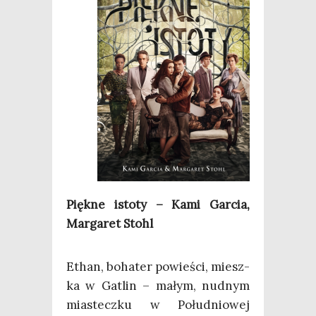
Pięk­ne isto­ty – Kami Gar­cia,
Mar­ga­ret Stohl
Ethan, boha­ter powie­ści, miesz­
ka w Gatlin – małym, nud­nym
mia­stecz­ku w Połu­dnio­wej