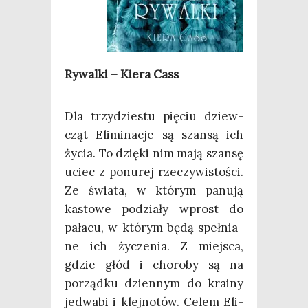
Rywal­ki – Kie­ra Cass
Dla trzy­dzie­stu pię­ciu dziew­
cząt Eli­mi­na­cje są szan­są ich
życia. To dzię­ki nim mają szan­sę
uciec z ponu­rej rze­czy­wi­sto­ści.
Ze świa­ta, w któ­rym panu­ją
kasto­we podzia­ły wprost do
pała­cu, w któ­rym będą speł­nia­
ne ich życze­nia. Z miej­sca,
gdzie głód i cho­ro­by są na
porząd­ku dzien­nym do kra­iny
jedwa­bi i klej­no­tów. Celem Eli­