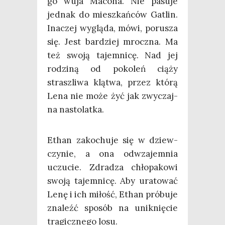
go wuja Maco­na. Nie pasu­je
jed­nak do miesz­kań­ców Gatlin.
Ina­czej wyglą­da, mówi, poru­sza
się. Jest bar­dziej mrocz­na. Ma
też swo­ją tajem­ni­cę. Nad jej
rodzi­ną od poko­leń cią­ży
strasz­li­wa klą­twa, przez któ­rą
Lena nie może żyć jak zwy­czaj­
na nastolatka.
Ethan zako­chu­je się w dziew­
czy­nie, a ona odwza­jem­nia
uczu­cie. Zdra­dza chło­pa­ko­wi
swo­ją tajem­ni­cę. Aby ura­to­wać
Lenę i ich miłość, Ethan pró­bu­je
zna­leźć spo­sób na unik­nię­cie
tra­gicz­ne­go losu.