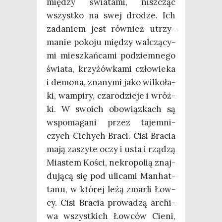
mię­dzy świa­ta­mi, nisz­cząc
wszyst­ko na swej dro­dze. Ich
zada­niem jest rów­nież utrzy­
ma­nie poko­ju mię­dzy wal­czą­cy­
mi miesz­kań­ca­mi pod­ziem­ne­go
świa­ta, krzy­żów­ka­mi czło­wie­ka
i demo­na, zna­ny­mi jako wil­ko­ła­
ki, wam­pi­ry, cza­ro­dzie­je i wróż­
ki. W swo­ich obo­wiąz­kach są
wspo­ma­ga­ni przez tajem­ni­
czych Cichych Bra­ci. Cisi Bra­cia
mają zaszy­te oczy i usta i rzą­dzą
Mia­stem Kości, nekro­po­lią znaj­
du­ją­cą się pod uli­ca­mi Man­hat­
ta­nu, w któ­rej leżą zmar­li Łow­
cy. Cisi Bra­cia pro­wa­dzą archi­
wa wszyst­kich Łow­ców Cie­ni,