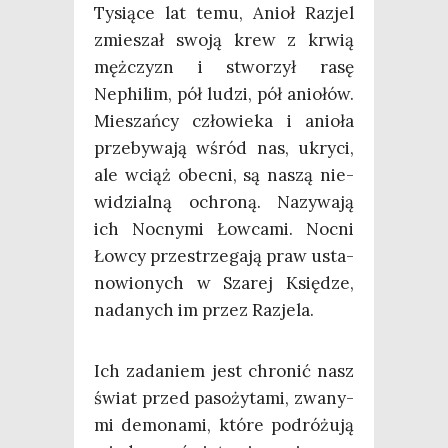
Tysią­ce lat temu, Anioł Razjel
zmie­szał swo­ją krew z krwią
męż­czyzn i stwo­rzył rasę
Nephi­lim, pół ludzi, pół anio­łów.
Mie­szań­cy czło­wie­ka i anio­ła
prze­by­wa­ją wśród nas, ukry­ci,
ale wciąż obec­ni, są naszą nie­
wi­dzial­ną ochro­ną. Nazy­wa­ją
ich Noc­ny­mi Łow­ca­mi. Noc­ni
Łow­cy prze­strze­ga­ją praw usta­
no­wio­nych w Sza­rej Księ­dze,
nada­nych im przez Razjela.
Ich zada­niem jest chro­nić nasz
świat przed paso­ży­ta­mi, zwa­ny­
mi demo­na­mi, któ­re podró­żu­ją