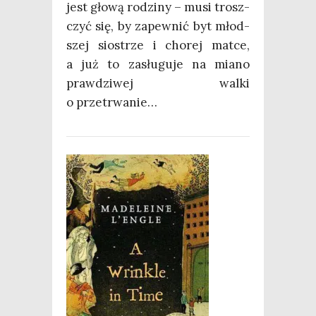
jest gło­wą rodzi­ny – musi trosz­
czyć się, by zapew­nić byt młod­
szej sio­strze i cho­rej mat­ce,
a już to zasłu­gu­je na mia­no
praw­dzi­wej wal­ki
o przetrwanie…