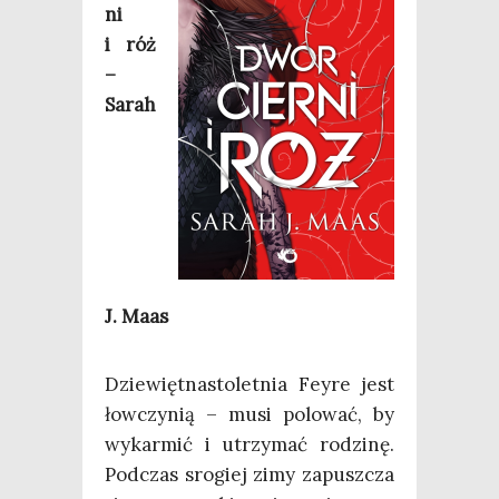
ni
i róż
–
Sarah
J. Maas
Dzie­więt­na­sto­let­nia Fey­re jest
łow­czy­nią – musi polo­wać, by
wykar­mić i utrzy­mać rodzi­nę.
Pod­czas sro­giej zimy zapusz­cza