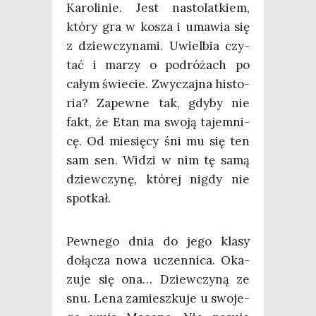
Karo­li­nie. Jest nasto­lat­kiem,
któ­ry gra w kosza i uma­wia się
z dziew­czy­na­mi. Uwiel­bia czy­
tać i marzy o podró­żach po
całym świe­cie. Zwy­czaj­na histo­
ria? Zapew­ne tak, gdy­by nie
fakt, że Etan ma swo­ją tajem­ni­
cę. Od mie­się­cy śni mu się ten
sam sen. Widzi w nim tę samą
dziew­czy­nę, któ­rej nigdy nie
spotkał.
Pew­ne­go dnia do jego kla­sy
dołą­cza nowa uczen­ni­ca. Oka­
zu­je się ona… Dziew­czy­ną ze
snu. Lena zamiesz­ku­je u swo­je­