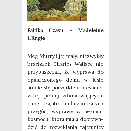
Fałd­ka Cza­su – Made­le­ine
L’Engle
Meg Mur­ry i jej mały, nie­zwy­kły
bra­ci­szek Char­les Wal­la­ce nie
przy­pusz­cza­li, że wypra­wa do
opusz­czo­ne­go domu w lesie
sta­nie się począt­kiem nie­sa­mo­
wi­tej, peł­nej zdu­mie­wa­ją­cych,
choć czę­sto nie­bez­piecz­nych
przy­gód, wypra­wy w bez­miar
kosmo­su, któ­ra mia­ła dopro­wa­
dzić do roz­wi­kła­nia tajem­ni­cy