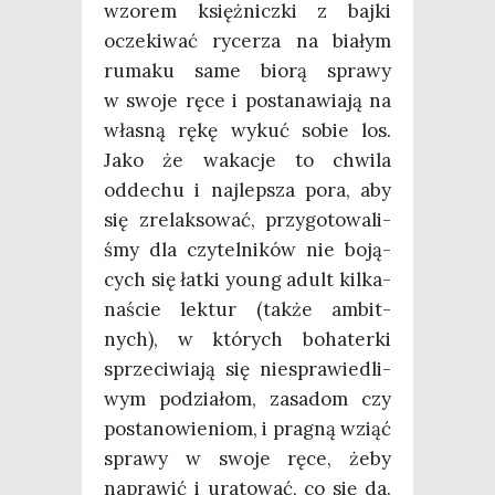
wzo­rem księż­nicz­ki z baj­ki
ocze­ki­wać ryce­rza na bia­łym
ruma­ku same bio­rą spra­wy
w swo­je ręce i posta­na­wia­ją na
wła­sną rękę wykuć sobie los.
Jako że waka­cje to chwi­la
odde­chu i naj­lep­sza pora, aby
się zre­lak­so­wać, przy­go­to­wa­li­
śmy dla czy­tel­ni­ków nie boją­
cych się łat­ki young adult kil­ka­
na­ście lek­tur (tak­że ambit­
nych), w któ­rych boha­ter­ki
sprze­ci­wia­ją się nie­spra­wie­dli­
wym podzia­łom, zasa­dom czy
posta­no­wie­niom, i pra­gną wziąć
spra­wy w swo­je ręce, żeby
napra­wić i ura­to­wać, co się da.