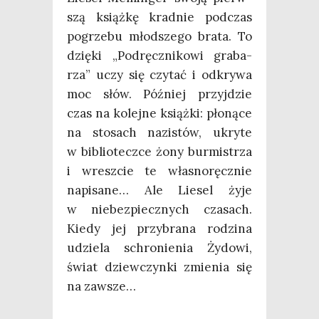
szą książ­kę krad­nie pod­czas
pogrze­bu młod­sze­go bra­ta. To
dzię­ki „Pod­ręcz­ni­ko­wi gra­ba­
rza” uczy się czy­tać i odkry­wa
moc słów. Póź­niej przyj­dzie
czas na kolej­ne książ­ki: pło­ną­ce
na sto­sach nazi­stów, ukry­te
w biblio­tecz­ce żony bur­mi­strza
i wresz­cie te wła­sno­ręcz­nie
napi­sa­ne… Ale Lie­sel żyje
w nie­bez­piecz­nych cza­sach.
Kie­dy jej przy­bra­na rodzi­na
udzie­la schro­nie­nia Żydo­wi,
świat dziew­czyn­ki zmie­nia się
na zawsze…