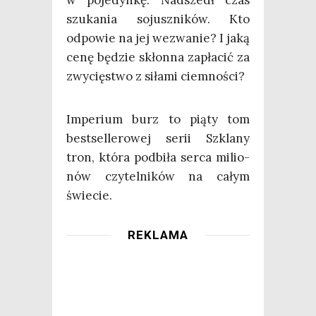
szu­ka­nia sojusz­ni­ków. Kto
odpo­wie na jej wezwa­nie? I jaką
cenę będzie skłon­na zapła­cić za
zwy­cię­stwo z siła­mi ciemności?
Impe­rium burz to pią­ty tom
best­sel­le­ro­wej serii Szkla­ny
tron, któ­ra pod­bi­ła ser­ca milio­
nów czy­tel­ni­ków na całym
świecie.
REKLAMA