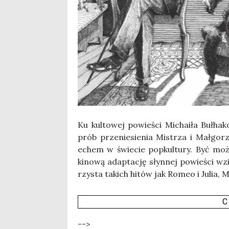
Ku kul­to­wej powie­ści Micha­iła Buł­ha­ko
prób prze­nie­sie­nia Mistrza i Mał­go­r
echem w świe­cie popkul­tu­ry. Być może 
kino­wą adap­ta­cję słyn­nej powie­ści wz
rzy­sta takich hitów jak Romeo i Julia, M
C
-->