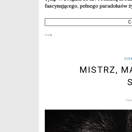
fascy­nu­ją­ce­go, peł­ne­go para­dok­sów ż
C
-->
CIE
MISTRZ, M
Opub