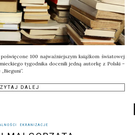
 poświę­co­ne 100 naj­waż­niej­szym książ­kom świa­to­wej
e­miec­kie­go tygo­dni­ka doce­ni­li jed­ną autor­kę z Pol­ski –
„Bie­gu­ni”.
ZY­TAJ DALEJ
ALNOŚCI
EKRANIZACJE