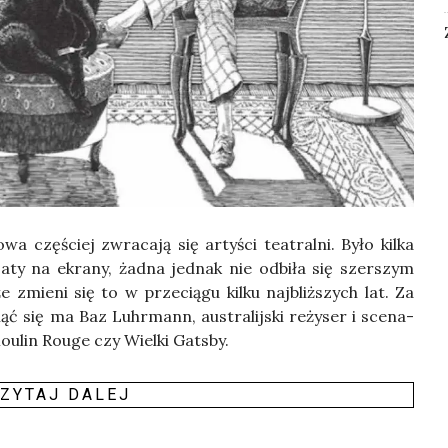
­wa czę­ściej zwra­ca­ją się arty­ści teatral­ni. Było kil­ka
za­ty na ekra­ny, żad­na jed­nak nie odbi­ła się szer­szym
zmie­ni się to w prze­cią­gu kil­ku naj­bliż­szych lat. Za
iąć się ma Baz Luhr­mann, austra­lij­ski reży­ser i sce­na­
oulin Rouge czy Wiel­ki Gats­by.
ZY­TAJ DALEJ