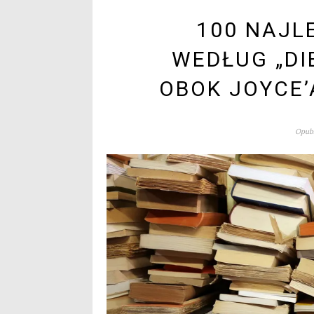
100 NAJL
WEDŁUG „DI
OBOK JOYCE’
Opubl