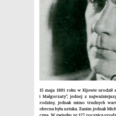
15 maja 1891 roku w Kijo­wie uro­dził si
i Mał­go­rza­ty”, jed­nej z naj­waż­niej
rodzi­ny, jed­nak mimo trud­nych waru
obec­na była sztu­ka. Zanim jed­nak Micha
cy­ną. W związ­ku ze 127 rocz­ni­cą uro­dz