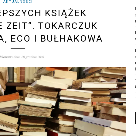
AKTUALNOŚCI
EPSZYCH KSIĄŻEK
E ZEIT”. TOKARCZUK
A, ECO I BUŁHAKOWA
ikowano dnia: 20 grudnia 2023