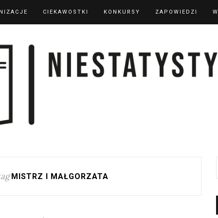
NIZACJE
CIEKAWOSTKI
KONKURSY
ZAPOWIEDZI
W
tag
MISTRZ I MAŁGORZATA