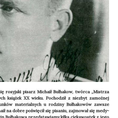
ę rosyj­ski pisarz Micha­ił Buł­ha­kow, twór­ca „Mistrza
­szych ksią­żek XX wie­ku. Pocho­dził z nie­zbyt zamoż­nej
n­ków mate­rial­nych u rodzi­ny Buł­ha­ko­wów zawsze
­ił na dobre poświę­cił się pisa­niu, zaj­mo­wał się medy­
in Buł­ha­ko­wa przed­sta­wia­my kil­ka cie­ka­wo­stek z jego