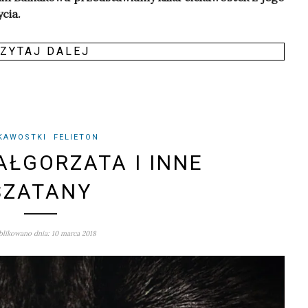
ycia.
ZY­TAJ DALEJ
KAWOSTKI
FELIETON
AŁGORZATA I INNE
SZATANY
likowano dnia: 10 marca 2018