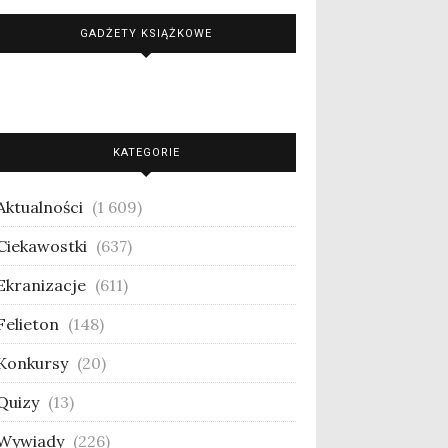
GADŻETY KSIĄŻKOWE
KATEGORIE
Aktualności
(1 609)
Ciekawostki
(637)
Ekranizacje
(611)
Felieton
(148)
Konkursy
(20)
Quizy
(13)
Wywiady
(226)