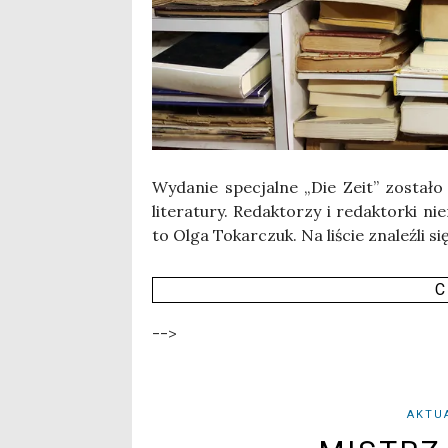
Wyda­nie spe­cjal­ne „Die Zeit” zosta­ło
lite­ra­tu­ry. Redak­to­rzy i redak­tor­ki ni
to Olga Tokar­czuk. Na liście zna­leź­li się 
C
-->
AKTU