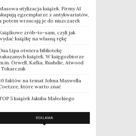
Masowa utylizacja książek. Firmy AI
skupują egzemplarze z antykwariatów,
a potem wrzucają je do niszczarek
Książkowe zrób-to-sam, czyli jak
wydać książkę na własną rękę
Dua Lipa otwiera bibliotekę
zakazanych książek. W księgozbiorze
m.in. Orwell, Kafka, Rushdie, Atwood
i Tokarczuk
10 faktów na temat Johna Maxwella
Coetzee, które warto znać
TOP 5 książek Jakuba Małeckiego
REKLAMA