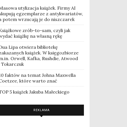
Masowa utylizacja książek. Firmy AI
skupują egzemplarze z antykwariatów,
a potem wrzucają je do niszczarek
Książkowe zrób-to-sam, czyli jak
wydać książkę na własną rękę
Dua Lipa otwiera bibliotekę
zakazanych książek. W księgozbiorze
m.in. Orwell, Kafka, Rushdie, Atwood
i Tokarczuk
10 faktów na temat Johna Maxwella
Coetzee, które warto znać
TOP 5 książek Jakuba Małeckiego
REKLAMA