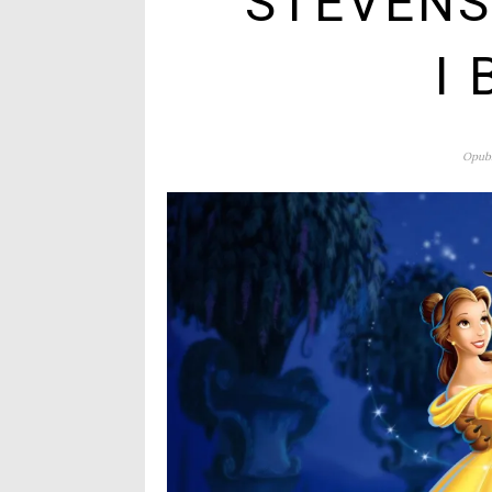
STEVENS
I 
Opubl