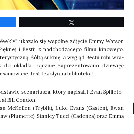
Twe­etuj
 Weekly” uka­za­ło się wspól­ne zdję­cie Emmy Wat­son
ęk­nej i Bestii z nad­cho­dzą­ce­go fil­mu kino­we­go.
e­ry­stycz­ną, żół­tą suk­nię, a wygląd Bestii robi wra­
k do okład­ki. Łącz­nie zapre­zen­to­wa­no dzie­więć
­sa­mo­wi­cie. Jest też słyn­na biblioteka!
sta­wie sce­na­riu­sza, któ­ry napi­sa­li i Evan Spi­lio­to­
­wał Bill Condon.
 Ian McKel­len (Try­bik), Luke Evans (Gaston), Ewan
w (Plu­met­te), Stan­ley Tuc­ci (Caden­za) oraz Emma