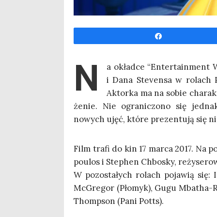
Udo­stęp­nij
N
a okład­ce “Enter­ta­in­ment
i Dana Ste­ven­sa w rolach Pi
Aktor­ka ma na sobie cha­rak­t
że­nie. Nie ogra­ni­czo­no się jed­na
nowych ujęć, któ­re pre­zen­tu­ją się nie
Film tra­fi do kin 17 mar­ca 2017. Na pod­
po­ulos i Ste­phen Chbo­sky, reży­se­ro
W pozo­sta­łych rolach poja­wią się:
McGre­gor (Pło­myk), Gugu Mba­tha-Ra
Thomp­son (Pani Potts).