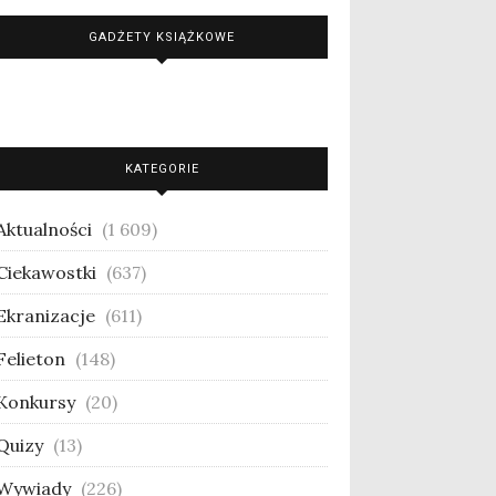
GADŻETY KSIĄŻKOWE
KATEGORIE
Aktualności
(1 609)
Ciekawostki
(637)
Ekranizacje
(611)
Felieton
(148)
Konkursy
(20)
Quizy
(13)
Wywiady
(226)