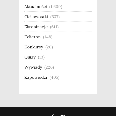
Aktualności
(1 609)
Ciekawostki
(637)
Ekranizacje
(611)
Felieton
(148)
Konkursy
(20)
Quizy
(13)
Wywiady
(226)
Zapowiedzi
(405)