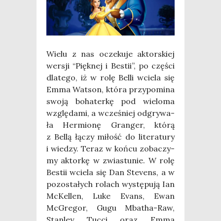
Wie­lu z nas ocze­ku­je aktor­skiej
wer­sji “Pięk­nej i Bestii”, po czę­ści
dla­te­go, iż w rolę Bel­li wcie­la się
Emma Wat­son, któ­ra przy­po­mi­na
swo­ją boha­ter­kę pod wie­lo­ma
wzglę­da­mi, a wcze­śniej odgry­wa­
ła Her­mio­nę Gran­ger, któ­rą
z Bel­lą łączy miłość do lite­ra­tu­ry
i wie­dzy. Teraz w koń­cu zoba­czy­
my aktor­kę w zwia­stu­nie. W rolę
Bestii wcie­la się Dan Ste­vens, a w
pozo­sta­łych rolach wystę­pu­ją Ian
McKel­len, Luke Evans, Ewan
McGre­gor, Gugu Mba­tha-Raw,
Stan­ley Tuc­ci oraz Emma