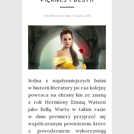
Opublikowano dnia: 17 marca 2017
Jed­na z naj­słyn­niej­szych baśni
w histo­rii lite­ra­tu­ry po raz kolej­ny
powra­ca na ekra­ny kin ze zna­ną
z roli Her­mio­ny Emmą Wat­son
jako Bel­lą. War­to w takim razie
w dniu pre­mie­ry przyj­rzeć się
współ­cze­snym powie­ściom, któ­re
z powo­dze­niem wyko­rzy­stu­ją