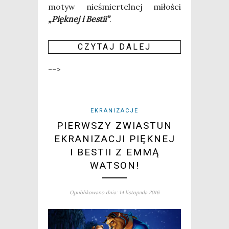
motyw nie­śmier­tel­nej miło­ści
„Pięk­nej i Bestii”
.
CZY­TAJ DALEJ
-->
EKRANIZACJE
PIERWSZY ZWIASTUN
EKRANIZACJI PIĘKNEJ
I BESTII Z EMMĄ
WATSON!
Opublikowano dnia: 14 listopada 2016