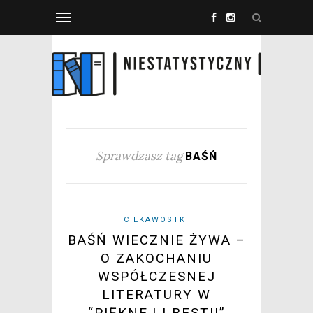
Sprawdzasz tag
BAŚŃ
CIEKAWOSTKI
BAŚŃ WIECZNIE ŻYWA –
O ZAKOCHANIU
WSPÓŁCZESNEJ
LITERATURY W
“PIĘKNEJ I BESTII”