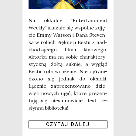
Na okład­ce “Enter­ta­in­ment
Weekly” uka­za­ło się wspól­ne zdję­
cie Emmy Wat­son i Dana Ste­ven­
sa w rolach Pięk­nej i Bestii z nad­
cho­dzą­ce­go fil­mu kino­we­go.
Aktor­ka ma na sobie cha­rak­te­ry­
stycz­ną, żół­tą suk­nię, a wygląd
Bestii robi wra­że­nie. Nie ogra­ni­
czo­no się jed­nak do okład­ki.
Łącz­nie zapre­zen­to­wa­no dzie­
więć nowych ujęć, któ­re pre­zen­
tu­ją się nie­sa­mo­wi­cie. Jest też
słyn­na biblio­te­ka!
CZY­TAJ DALEJ