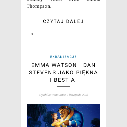
Thomp­son.
CZY­TAJ DALEJ
-->
EKRANIZACJE
EMMA WATSON I DAN
STEVENS JAKO PIĘKNA
I BESTIA!
Opublikowano dnia: 2 listopada 2016