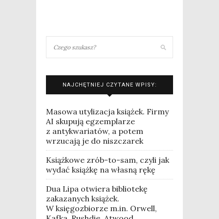
NAJCHĘTNIEJ CZYTANE WPISY:
Masowa utylizacja książek. Firmy
AI skupują egzemplarze
z antykwariatów, a potem
wrzucają je do niszczarek
Książkowe zrób-to-sam, czyli jak
wydać książkę na własną rękę
Dua Lipa otwiera bibliotekę
zakazanych książek.
W księgozbiorze m.in. Orwell,
Kafka, Rushdie, Atwood