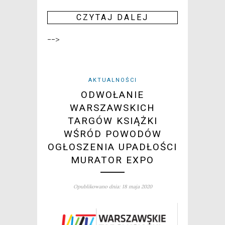
CZY­TAJ DALEJ
-->
AKTUALNOŚCI
ODWOŁANIE
WARSZAWSKICH
TARGÓW KSIĄŻKI
WŚRÓD POWODÓW
OGŁOSZENIA UPADŁOŚCI
MURATOR EXPO
Opublikowano dnia: 18 maja 2020