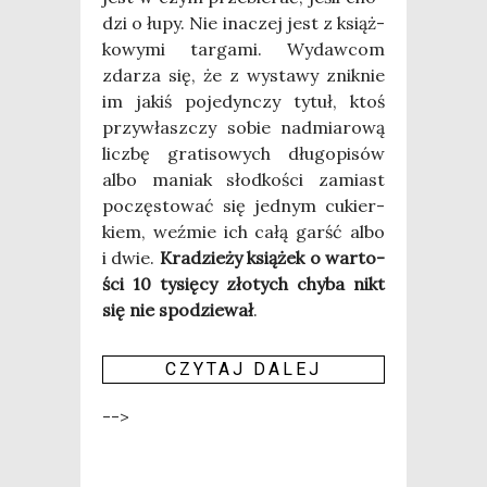
dzi o łupy. Nie ina­czej jest z książ­
ko­wy­mi tar­ga­mi. Wydaw­com
zda­rza się, że z wysta­wy znik­nie
im jakiś poje­dyn­czy tytuł, ktoś
przy­własz­czy sobie nad­mia­ro­wą
licz­bę gra­ti­so­wych dłu­go­pi­sów
albo maniak słod­ko­ści zamiast
poczę­sto­wać się jed­nym cukier­
kiem, weź­mie ich całą garść albo
i dwie.
Kra­dzie­ży ksią­żek o war­to­
ści 10 tysię­cy zło­tych chy­ba nikt
się nie spo­dzie­wał
.
CZY­TAJ DALEJ
-->