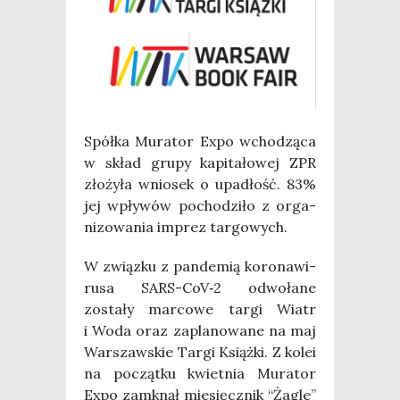
Spół­ka Mura­tor Expo wcho­dzą­ca
w skład gru­py kapi­ta­ło­wej ZPR
zło­ży­ła wnio­sek o upa­dłość. 83%
jej wpły­wów pocho­dzi­ło z orga­
ni­zo­wa­nia imprez targowych.
W związ­ku z pan­de­mią koro­na­wi­
ru­sa SARS-CoV‑2 odwo­ła­ne
zosta­ły mar­co­we tar­gi Wiatr
i Woda oraz zapla­no­wa­ne na maj
War­szaw­skie Tar­gi Książ­ki. Z kolei
na począt­ku kwiet­nia Mura­tor
Expo zamknął mie­sięcz­nik “Żagle”