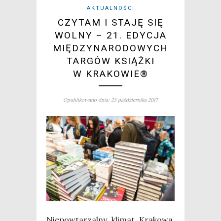
AKTUALNOŚCI
CZYTAM I STAJĘ SIĘ
WOLNY – 21. EDYCJA
MIĘDZYNARODOWYCH
TARGÓW KSIĄŻKI
W KRAKOWIE®
Opublikowano dnia: 23 października 2017
Nie­po­wta­rzal­ny kli­mat Kra­ko­wa,