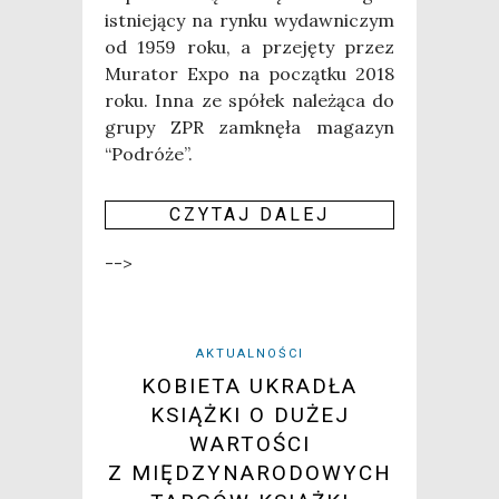
ist­nie­ją­cy na ryn­ku wydaw­ni­czym
od 1959 roku, a prze­ję­ty przez
Mura­tor Expo na począt­ku 2018
roku. Inna ze spół­ek nale­żą­ca do
gru­py ZPR zamknę­ła maga­zyn
“Podró­że”.
CZY­TAJ DALEJ
-->
AKTUALNOŚCI
KOBIETA UKRADŁA
KSIĄŻKI O DUŻEJ
WARTOŚCI
Z MIĘDZYNARODOWYCH