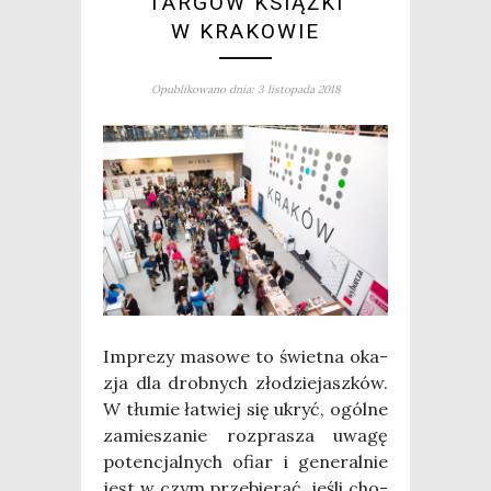
TARGÓW KSIĄŻKI
W KRAKOWIE
Opublikowano dnia: 3 listopada 2018
Impre­zy maso­we to świet­na oka­
zja dla drob­nych zło­dzie­jasz­ków.
W tłu­mie łatwiej się ukryć, ogól­ne
zamie­sza­nie roz­pra­sza uwa­gę
poten­cjal­nych ofiar i gene­ral­nie
jest w czym prze­bie­rać, jeśli cho­