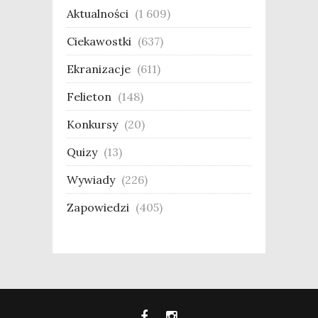
Aktualności
(1 609)
Ciekawostki
(637)
Ekranizacje
(611)
Felieton
(148)
Konkursy
(20)
Quizy
(13)
Wywiady
(226)
Zapowiedzi
(405)