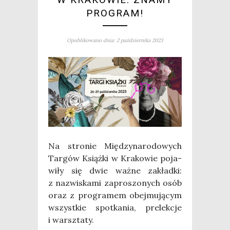
PROGRAM!
Opublikowano dnia: 2 października 2023
Na stro­nie Mię­dzy­na­ro­do­wych
Tar­gów Książ­ki w Kra­ko­wie poja­
wi­ły się dwie waż­ne zakład­ki:
z nazwi­ska­mi zapro­szo­nych osób
oraz z pro­gra­mem obej­mu­ją­cym
wszyst­kie spo­tka­nia, pre­lek­cje
i warsz­ta­ty.