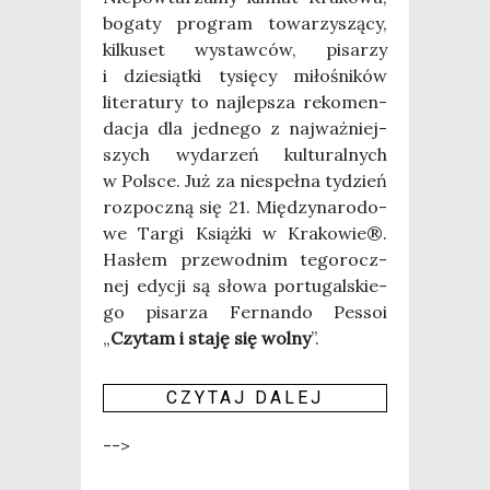
boga­ty pro­gram towa­rzy­szą­cy,
kil­ku­set wystaw­ców, pisa­rzy
i dzie­siąt­ki tysię­cy miło­śni­ków
lite­ra­tu­ry to naj­lep­sza reko­men­
da­cja dla jed­ne­go z naj­waż­niej­
szych wyda­rzeń kul­tu­ral­nych
w Pol­sce. Już za nie­speł­na tydzień
roz­pocz­ną się 21. Mię­dzy­na­ro­do­
we Tar­gi Książ­ki w Kra­ko­wie®.
Hasłem prze­wod­nim tego­rocz­
nej edy­cji są sło­wa por­tu­gal­skie­
go pisa­rza Fer­nan­do Pes­soi
„
Czy­tam i sta­ję się wol­ny
”.
CZY­TAJ DALEJ
-->