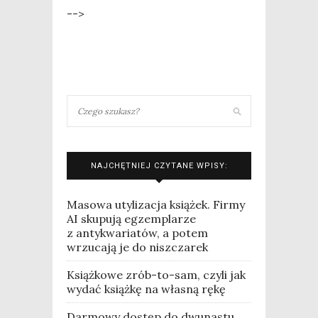
-->
NAJCHĘTNIEJ CZYTANE WPISY:
Masowa utylizacja książek. Firmy
AI skupują egzemplarze
z antykwariatów, a potem
wrzucają je do niszczarek
Książkowe zrób-to-sam, czyli jak
wydać książkę na własną rękę
Darmowy dostęp do dwunastu