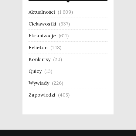
Aktualności
(1 609)
Ciekawostki
(637)
Ekranizacje
(611)
Felieton
(148)
Konkursy
(20)
Quizy
(13)
Wywiady
(226)
Zapowiedzi
(405)