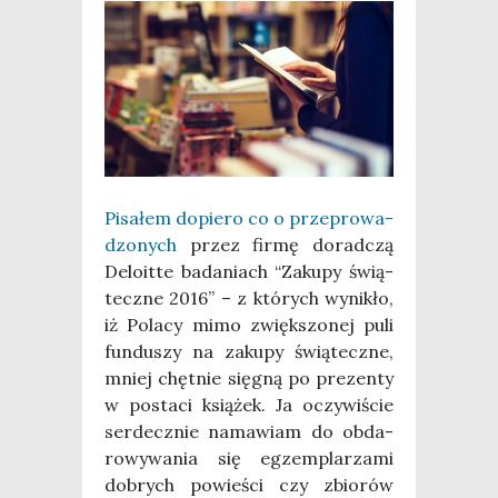
Pisa­łem dopie­ro co o prze­pro­wa­
dzo­nych
przez fir­mę dorad­czą
Delo­it­te bada­niach “Zaku­py świą­
tecz­ne 2016” – z któ­rych wyni­kło,
iż Pola­cy mimo zwięk­szo­nej puli
fun­du­szy na zaku­py świą­tecz­ne,
mniej chęt­nie się­gną po pre­zen­ty
w posta­ci ksią­żek. Ja oczy­wi­ście
ser­decz­nie nama­wiam do obda­
ro­wy­wa­nia się egzem­pla­rza­mi
dobrych powie­ści czy zbio­rów