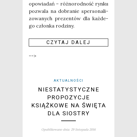
opo­wia­dań – róż­no­rod­ność ryn­ku
pozwa­la na dobra­nie sper­so­na­li­
zo­wa­nych pre­zen­tów dla każ­de­
go człon­ka rodzi­ny.
CZY­TAJ DALEJ
-->
AKTUALNOŚCI
NIESTATYSTYCZNE
PROPOZYCJE
KSIĄŻKOWE NA ŚWIĘTA
DLA SIOSTRY
Opublikowano dnia: 29 listopada 2016