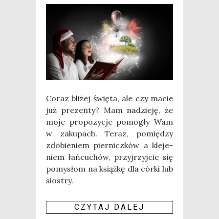
Coraz bli­żej świę­ta, ale czy macie
już pre­zen­ty? Mam nadzie­ję, że
moje pro­po­zy­cje pomo­gły Wam
w zaku­pach. Teraz, pomię­dzy
zdo­bie­niem pier­nicz­ków a kle­je­
niem łań­cu­chów, przyj­rzyj­cie się
pomy­słom na książ­kę dla cór­ki lub
siostry.
CZY­TAJ DALEJ