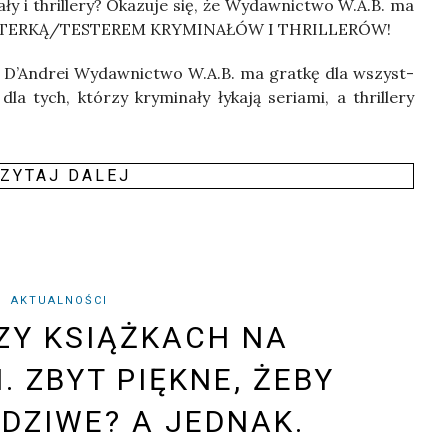
­ły i thril­le­ry? Oka­zu­je się, że Wydaw­nic­two W.A.B. ma
Ń TESTERKĄ/TESTEREM KRYMINAŁÓW I THRILLERÓW!
i D’Andrei Wydaw­nic­two W.A.B. ma grat­kę dla wszyst­
la tych, któ­rzy kry­mi­na­ły łyka­ją seria­mi, a thril­le­ry
ZY­TAJ DALEJ
AKTUALNOŚCI
ZY KSIĄŻKACH NA
 ZBYT PIĘKNE, ŻEBY
DZIWE? A JEDNAK.