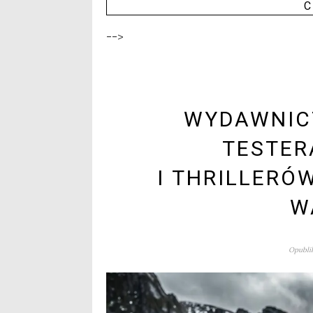
C
-->
WYDAWNICT
TESTER
I THRILLERÓ
W
Opublik