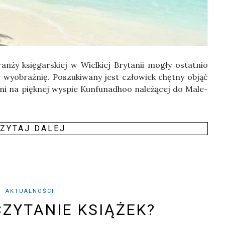
an­ży księ­gar­skiej w Wiel­kiej Bry­ta­nii mogły ostat­nio
ce wyobraź­nię. Poszu­ki­wa­ny jest czło­wiek chęt­ny objąć
r­ni na pięk­nej wyspie Kun­fu­na­dhoo nale­żą­cej do Male­
ZY­TAJ DALEJ
AKTUALNOŚCI
CZYTANIE KSIĄŻEK?