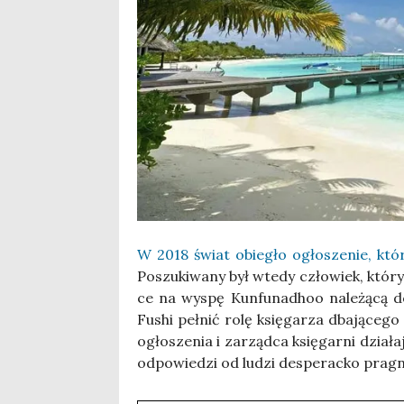
W 2018 świat obie­gło ogło­sze­nie, któ­
Poszu­ki­wa­ny był wte­dy czło­wiek, któ­r
ce na wyspę Kun­fu­na­dhoo nale­żą­cą d
Fushi peł­nić rolę księ­ga­rza dba­ją­ce­go
ogło­sze­nia i zarząd­ca księ­gar­ni dzia­
odpo­wie­dzi od ludzi despe­rac­ko pra­g