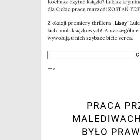
Kochasz czy­tać książ­ki? Lubisz kry­mi­na
dla Cie­bie pra­cę marzeń! ZOSTA
Z oka­zji pre­mie­ry thril­le­ra „
Lis­sy
” Luk
kich moli książ­ko­wych! A szcze­gól­nie d
wywo­łu­ją u nich szyb­sze bicie ser­ca.
C
-->
PRACA PR
MALEDIWACH.
BYŁO PRAW