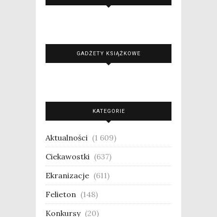
GADŻETY KSIĄŻKOWE
KATEGORIE
Aktualności
(1 609)
Ciekawostki
(637)
Ekranizacje
(611)
Felieton
(148)
Konkursy
(20)