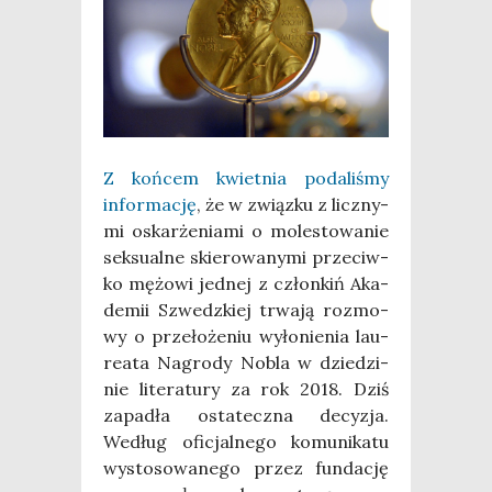
Z koń­cem kwiet­nia poda­li­śmy
infor­ma­cję
, że w związ­ku z licz­ny­
mi oskar­że­nia­mi o mole­sto­wa­nie
sek­su­al­ne skie­ro­wa­ny­mi prze­ciw­
ko mężo­wi jed­nej z człon­kiń Aka­
de­mii Szwedz­kiej trwa­ją roz­mo­
wy o prze­ło­że­niu wyło­nie­nia lau­
re­ata Nagro­dy Nobla w dzie­dzi­
nie lite­ra­tu­ry za rok 2018. Dziś
zapa­dła osta­tecz­na decy­zja.
Według ofi­cjal­ne­go komu­ni­ka­tu
wysto­so­wa­ne­go przez fun­da­cję