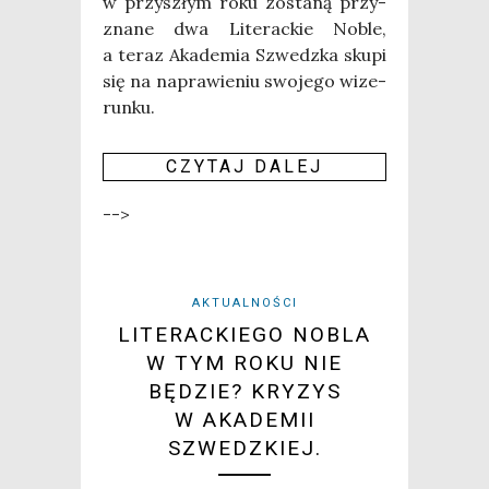
w przy­szłym roku zosta­ną przy­
zna­ne dwa Lite­rac­kie Noble,
a teraz Aka­de­mia Szwedz­ka sku­pi
się na napra­wie­niu swo­je­go wize­
run­ku.
CZY­TAJ DALEJ
-->
AKTUALNOŚCI
LITERACKIEGO NOBLA
W TYM ROKU NIE
BĘDZIE? KRYZYS
W AKADEMII
SZWEDZKIEJ.