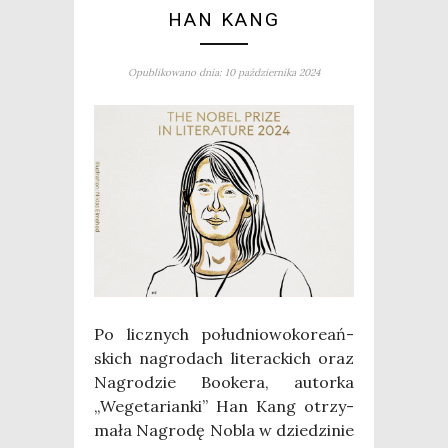
HAN KANG
Opublikowano dnia: 10 października 2024
Po licz­nych połu­dnio­wo­ko­re­ań­
skich nagro­dach lite­rac­kich oraz
Nagro­dzie Booke­ra, autor­ka
„Wege­ta­rian­ki” Han Kang otrzy­
ma­ła Nagro­dę Nobla w dzie­dzi­nie