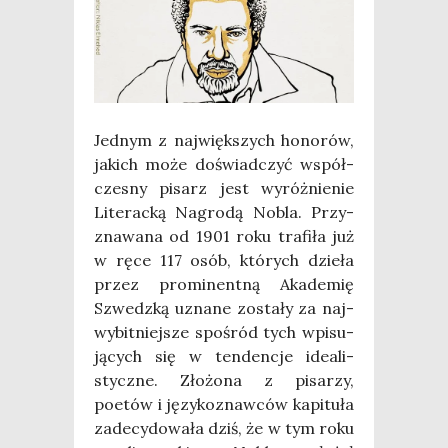
Jed­nym z naj­więk­szych hono­rów,
jakich może doświad­czyć współ­
cze­sny pisarz jest wyróż­nie­nie
Lite­rac­ką Nagro­dą Nobla. Przy­
zna­wa­na od 1901 roku tra­fi­ła już
w ręce 117 osób, któ­rych dzie­ła
przez pro­mi­nent­ną Aka­de­mię
Szwedz­ką uzna­ne zosta­ły za naj­
wy­bit­niej­sze spo­śród tych wpi­su­
ją­cych się w ten­den­cje ide­ali­
stycz­ne. Zło­żo­na z pisa­rzy,
poetów i języ­ko­znaw­ców kapi­tu­ła
zade­cy­do­wa­ła dziś, że w tym roku