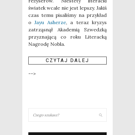
reży­se­rów. Nie­ste­ty lite­rac­ki
świa­tek wca­le nie jest lep­szy. Jakiś
czas temu pisa­li­śmy na przy­kład
o
Jayu Ashe­rze
, a teraz kry­zys
zatrzą­snął Aka­de­mią Szwedz­ką
przy­zna­ją­cą co roku Lite­rac­ką
Nagro­dę Nobla.
CZY­TAJ DALEJ
-->