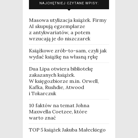
NAJCHĘTNIEJ CZYTANE WPISY:
Masowa utylizacja książek. Firmy
AI skupują egzemplarze
z antykwariatów, a potem
wrzucają je do niszczarek
Książkowe zrób-to-sam, czyli jak
wydać książkę na własną rękę
Dua Lipa otwiera bibliotekę
zakazanych książek.
W księgozbiorze m.in. Orwell,
Kafka, Rushdie, Atwood
i Tokarczuk
10 faktów na temat Johna
Maxwella Coetzee, które
warto znać
TOP 5 książek Jakuba Małeckiego