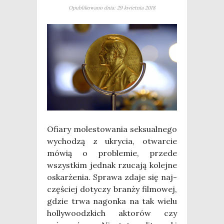
Opublikowano dnia: 29 kwietnia 2018
Ofia­ry mole­sto­wa­nia sek­su­al­ne­go
wycho­dzą z ukry­cia, otwar­cie
mówią o pro­ble­mie, przede
wszyst­kim jed­nak rzu­ca­ją kolej­ne
oskar­że­nia. Spra­wa zda­je się naj­
czę­ściej doty­czy bran­ży fil­mo­wej,
gdzie trwa nagon­ka na tak wie­lu
hol­ly­wo­odz­kich akto­rów czy