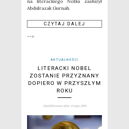
na lite­rac­kie­go Nobla zasłu­żył
Abdul­ra­zak Gur­nah.
CZY­TAJ DALEJ
-->
AKTUALNOŚCI
LITERACKI NOBEL
ZOSTANIE PRZYZNANY
DOPIERO W PRZYSZŁYM
ROKU
Opublikowano dnia: 4 maja 2018