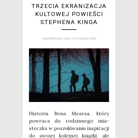
TRZECIA EKRANIZACJA
KULTOWEJ POWIEŚCI
STEPHENA KINGA
Opublikowano dnia: 14 września 2024
Histo­ria Bena Mear­sa, któ­ry
powra­ca do rodzin­ne­go mia­
stecz­ka w poszu­ki­wa­niu inspi­ra­cji
do swo­jej kolej­nej książ­ki, ale