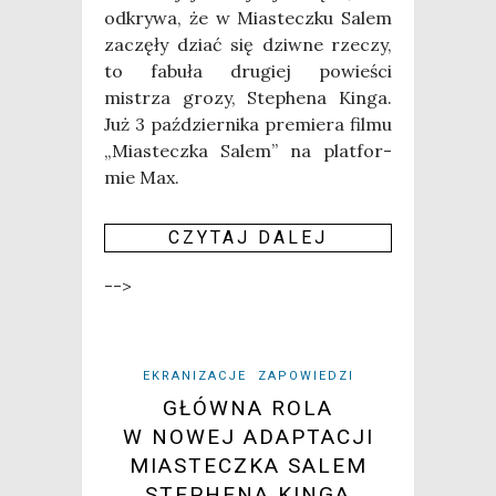
odkry­wa, że w Mia­stecz­ku Salem
zaczę­ły dziać się dziw­ne rze­czy,
to fabu­ła dru­giej powie­ści
mistrza gro­zy, Ste­phe­na Kin­ga.
Już 3 paź­dzier­ni­ka pre­mie­ra fil­mu
„Mia­stecz­ka Salem” na plat­for­
mie Max.
CZY­TAJ DALEJ
-->
EKRANIZACJE
ZAPOWIEDZI
GŁÓWNA ROLA
W NOWEJ ADAPTACJI
MIASTECZKA SALEM
STEPHENA KINGA