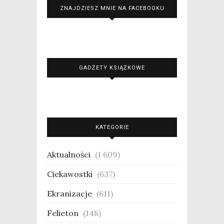
ZNAJDZIESZ MNIE NA FACEBOOKU
GADŻETY KSIĄŻKOWE
KATEGORIE
Aktualności
(1 609)
Ciekawostki
(637)
Ekranizacje
(611)
Felieton
(148)