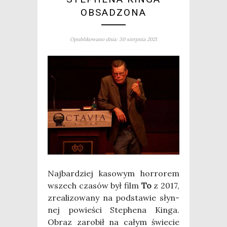
OBSADZONA
Opublikowano dnia: 30 sierpnia 2021
Naj­bar­dziej kaso­wym hor­ro­rem
wszech cza­sów był film
To
z 2017,
zre­ali­zo­wa­ny na pod­sta­wie słyn­
nej powie­ści Ste­phe­na Kin­ga.
Obraz zaro­bił na całym świe­cie