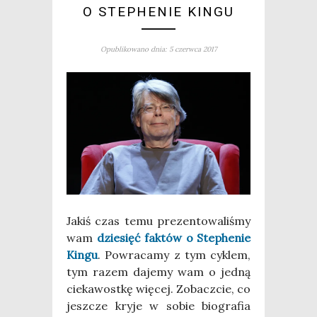
O STEPHENIE KINGU
Opublikowano dnia: 5 czerwca 2017
Jakiś czas temu pre­zen­to­wa­li­śmy
wam
dzie­sięć fak­tów o Ste­phe­nie
Kin­gu
. Powra­ca­my z tym cyklem,
tym razem daje­my wam o jed­ną
cie­ka­wost­kę wię­cej. Zobacz­cie, co
jesz­cze kry­je w sobie bio­gra­fia