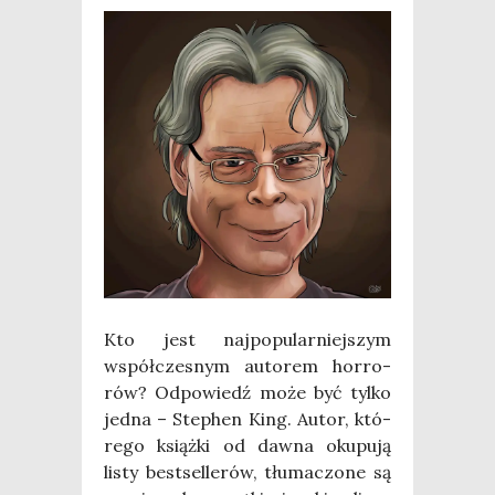
Kto jest naj­po­pu­lar­niej­szym
współ­cze­snym auto­rem hor­ro­
rów? Odpo­wiedź może być tyl­ko
jed­na – Ste­phen King. Autor, któ­
re­go książ­ki od daw­na oku­pu­ją
listy best­sel­le­rów, tłu­ma­czo­ne są