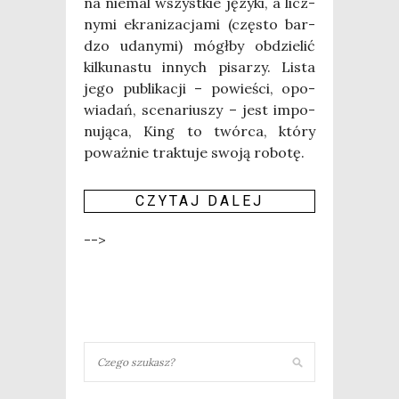
na nie­mal wszyst­kie języ­ki, a licz­
ny­mi ekra­ni­za­cja­mi (czę­sto bar­
dzo uda­ny­mi) mógł­by obdzie­lić
kil­ku­na­stu innych pisa­rzy. Lista
jego publi­ka­cji – powie­ści, opo­
wia­dań, sce­na­riu­szy – jest impo­
nu­ją­ca, King to twór­ca, któ­ry
poważ­nie trak­tu­je swo­ją robo­tę.
CZY­TAJ DALEJ
-->