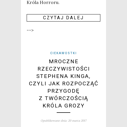
Kró­la Hor­ro­ru.
CZY­TAJ DALEJ
-->
CIEKAWOSTKI
MROCZNE
RZECZYWISTOŚCI
STEPHENA KINGA,
CZYLI JAK ROZPOCZĄĆ
PRZYGODĘ
Z TWÓRCZOŚCIĄ
KRÓLA GROZY
Opublikowano dnia: 20 marca 2017