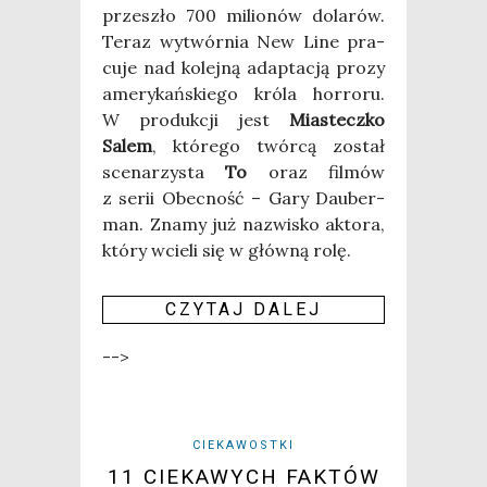
prze­szło 700 milio­nów dola­rów.
Teraz wytwór­nia New Line pra­
cu­je nad kolej­ną adap­ta­cją pro­zy
ame­ry­kań­skie­go kró­la hor­ro­ru.
W pro­duk­cji jest
Mia­stecz­ko
Salem
, któ­re­go twór­cą został
sce­na­rzy­sta
To
oraz fil­mów
z serii Obec­ność – Gary Dau­ber­
man. Zna­my już nazwi­sko akto­ra,
któ­ry wcie­li się w głów­ną rolę.
CZY­TAJ DALEJ
-->
CIEKAWOSTKI
11 CIEKAWYCH FAKTÓW