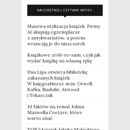
NAJCHĘTNIEJ CZYTANE WPISY:
Masowa utylizacja książek. Firmy
AI skupują egzemplarze
z antykwariatów, a potem
wrzucają je do niszczarek
Książkowe zrób-to-sam, czyli jak
wydać książkę na własną rękę
Dua Lipa otwiera bibliotekę
zakazanych książek.
W księgozbiorze m.in. Orwell,
Kafka, Rushdie, Atwood
i Tokarczuk
10 faktów na temat Johna
Maxwella Coetzee, które
warto znać
TOP 5 książek Jakuba Małeckiego