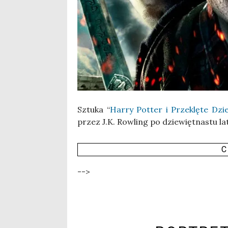
Sztu­ka “
Har­ry Pot­ter i Prze­klę­te Dzi
przez J.K. Row­ling po dzie­więt­na­stu 
C
-->