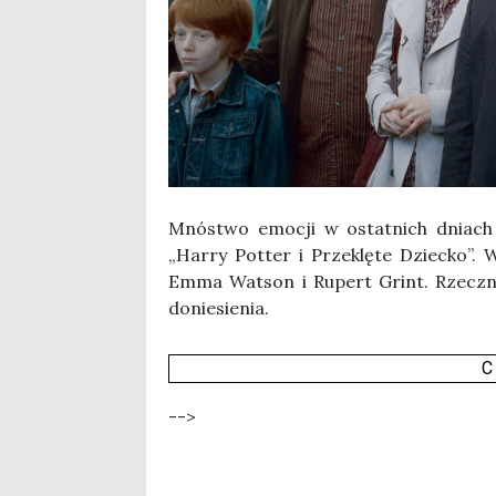
Mnó­stwo emo­cji w ostat­nich dniach wyw
„Har­ry Pot­ter i Prze­klę­te Dziec­ko”. 
Emma Wat­son i Rupert Grint. Rzecz­nik
donie­sie­nia.
C
-->