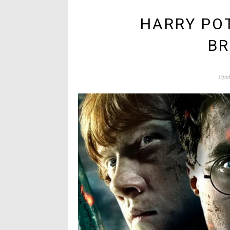
HARRY PO
B
Opub