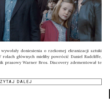
o­ła­ły donie­sie­nia o rze­ko­mej ekra­ni­za­cji sztu­ki
W rolach głów­nych mie­li­by powró­cić Daniel Radc­lif­fe,
 pra­so­wy War­ner Bros. Disco­ve­ry zde­men­to­wał te
ZY­TAJ DALEJ