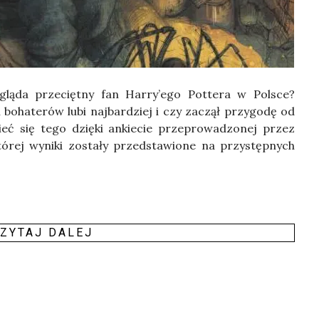
lą­da prze­cięt­ny fan Har­ry­’e­go Pot­te­ra w Pol­sce?
h boha­te­rów lubi naj­bar­dziej i czy zaczął przy­go­dę od
eć się tego dzię­ki ankie­cie prze­pro­wa­dzo­nej przez
­rej wyni­ki zosta­ły przed­sta­wio­ne na przy­stęp­nych
ZY­TAJ DALEJ