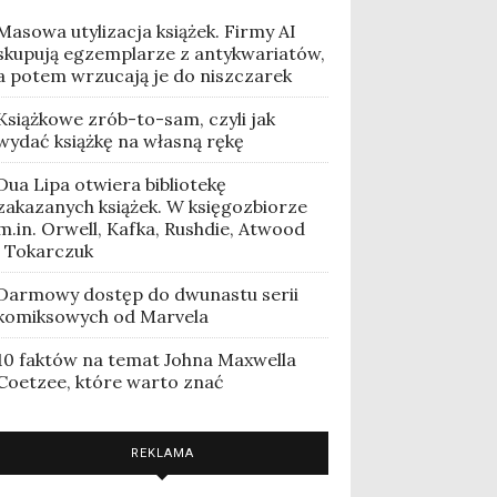
Masowa utylizacja książek. Firmy AI
skupują egzemplarze z antykwariatów,
a potem wrzucają je do niszczarek
Książkowe zrób-to-sam, czyli jak
wydać książkę na własną rękę
Dua Lipa otwiera bibliotekę
zakazanych książek. W księgozbiorze
m.in. Orwell, Kafka, Rushdie, Atwood
i Tokarczuk
Darmowy dostęp do dwunastu serii
komiksowych od Marvela
10 faktów na temat Johna Maxwella
Coetzee, które warto znać
REKLAMA