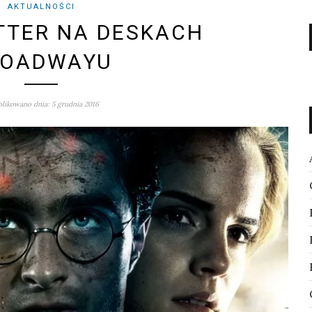
AKTUALNOŚCI
TTER NA DESKACH
ROADWAYU
likowano dnia: 5 grudnia 2016