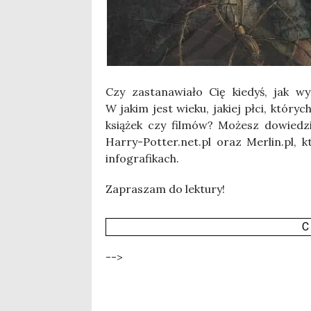
Czy zasta­na­wia­ło Cię kie­dyś, jak wyg
W jakim jest wie­ku, jakiej płci, któ­ryc
ksią­żek czy fil­mów? Możesz dowie­dzi
Harry-Potter.net.pl oraz Merlin.pl, któ
infografikach.
Zapra­szam do lektury!
C
-->