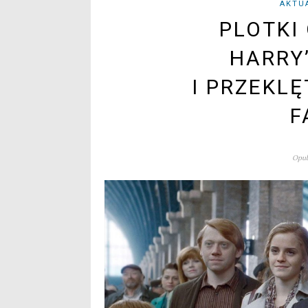
AKTU
PLOTKI
HARRY
I PRZEKL
F
Opub