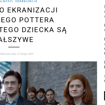
ALNOŚCI
EKRANIZACJE
 O EKRANIZACJI
’EGO POTTERA
ĘTEGO DZIECKA SĄ
AŁSZYWE
likowano dnia: 27 lutego 2023