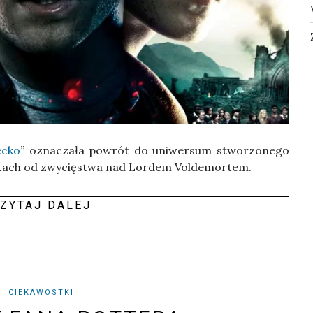
ec­ko
” ozna­cza­ła powrót do uni­wer­sum stwo­rzo­ne­go
latach od zwy­cię­stwa nad Lor­dem Vol­de­mor­tem.
ZY­TAJ DALEJ
CIEKAWOSTKI