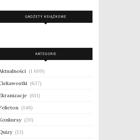
GADŻETY KSIĄŻKOWE
KATEGORIE
Aktualności
(1 609)
Ciekawostki
(637)
Ekranizacje
(611)
Felieton
(148)
Konkursy
(20)
Quizy
(13)