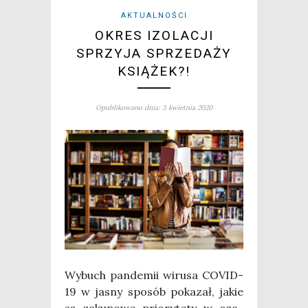
AKTUALNOŚCI
OKRES IZOLACJI
SPRZYJA SPRZEDAŻY
KSIĄŻEK?!
Opublikowano dnia: 3 kwietnia 2020
Wybuch pan­de­mii wiru­sa COVID-
19 w jasny spo­sób poka­zał, jakie
są zaku­po­we prio­ry­te­ty w cza­