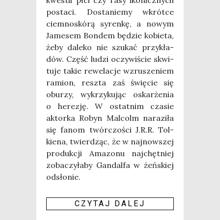
posta­ci. Dosta­nie­my wkrót­ce
ciem­no­skó­rą syren­kę, a nowym
Jame­sem Bon­dem będzie kobie­ta,
żeby dale­ko nie szu­kać przy­kła­
dów. Część ludzi oczy­wi­ście skwi­
tu­je takie rewe­la­cje wzru­sze­niem
ramion, resz­ta zaś świę­cie się
obu­rzy, wykrzy­ku­jąc oskar­że­nia
o here­zję. W ostat­nim cza­sie
aktor­ka Robyn Mal­colm nara­zi­ła
się fanom twór­czo­ści J.R.R. Tol­
kie­na, twier­dząc, że w naj­now­szej
pro­duk­cji Ama­zo­nu naj­chęt­niej
zoba­czy­ła­by Gan­dal­fa w żeń­skiej
odsło­nie.
CZY­TAJ DALEJ