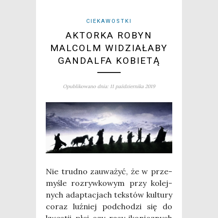
CIEKAWOSTKI
AKTORKA ROBYN
MALCOLM WIDZIAŁABY
GANDALFA KOBIETĄ
Opublikowano dnia: 11 października 2019
Nie trud­no zauwa­żyć, że w prze­
my­śle roz­ryw­ko­wym przy kolej­
nych adap­ta­cjach tek­stów kul­tu­ry
coraz luź­niej pod­cho­dzi się do
kwe­stii płci czy rasy iko­nicz­nych