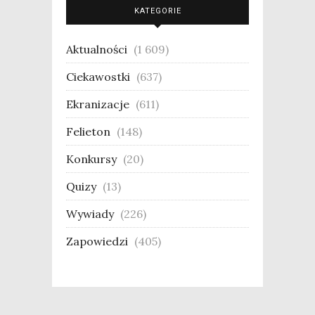
KATEGORIE
Aktualności
(1 609)
Ciekawostki
(637)
Ekranizacje
(611)
Felieton
(148)
Konkursy
(20)
Quizy
(13)
Wywiady
(226)
Zapowiedzi
(405)