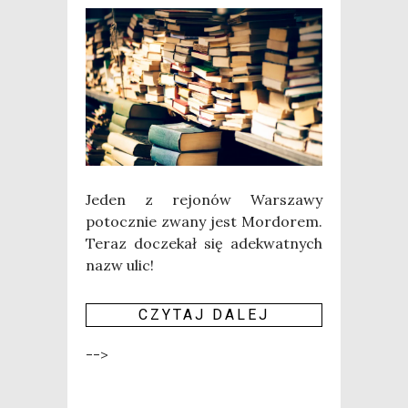
Jeden z rejo­nów War­sza­wy
potocz­nie zwa­ny jest Mor­do­rem.
Teraz docze­kał się ade­kwat­nych
nazw ulic!
CZY­TAJ DALEJ
-->