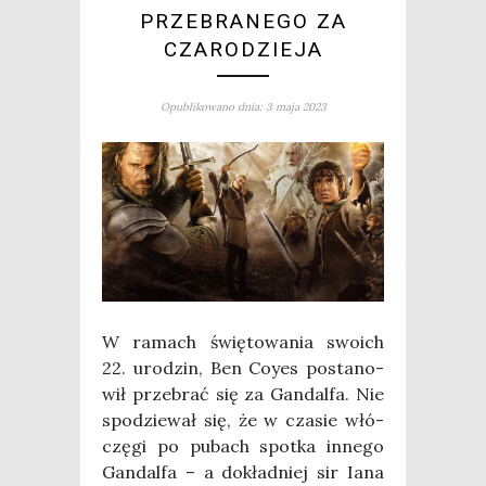
PRZEBRANEGO ZA
CZARODZIEJA
Opublikowano dnia: 3 maja 2023
W ramach świę­to­wa­nia swo­ich
22. uro­dzin, Ben Coy­es posta­no­
wił prze­brać się za Gan­dal­fa. Nie
spo­dzie­wał się, że w cza­sie włó­
czę­gi po pubach spo­tka inne­go
Gan­dal­fa – a dokład­niej sir Iana