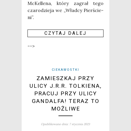
McKel­le­na, któ­ry zagrał tego
cza­ro­dzie­ja we „Wład­cy Pier­ście­
ni”.
CZY­TAJ DALEJ
-->
CIEKAWOSTKI
ZAMIESZKAJ PRZY
ULICY J.R.R. TOLKIENA,
PRACUJ PRZY ULICY
GANDALFA! TERAZ TO
MOŻLIWE
Opublikowano dnia: 7 stycznia 2023