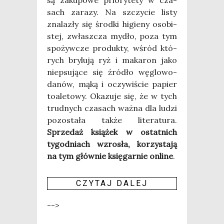
sach zara­zy. Na szczy­cie listy
zna­la­zły się środ­ki higie­ny oso­bi­
stej, zwłasz­cza mydło, poza tym
spo­żyw­cze pro­duk­ty, wśród któ­
rych bry­lu­ją ryż i maka­ron jako
nie­psu­ją­ce się źró­dło węglo­wo­
da­nów, mąką i oczy­wi­ście papier
toa­le­to­wy. Oka­zu­je się, że w tych
trud­nych cza­sach waż­na dla ludzi
pozo­sta­ła tak­że lite­ra­tu­ra.
Sprze­daż ksią­żek w ostat­nich
tygo­dniach wzro­sła, korzy­sta­ją
na tym głów­nie księ­gar­nie onli­ne
.
CZY­TAJ DALEJ
-->