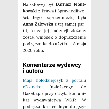
Naro­do­wej był
Dariusz Piont­
kow­ski
z Pra­wa i Spra­wie­dli­wo­
ści. Jego poprzed­nicz­ką była
Anna Zalew­ska
z tej samej par­
tii, to za jej kaden­cji zło­żo­ny
został wnio­sek o dopusz­cze­nie
pod­ręcz­ni­ka do użyt­ku – 8 maja
2020 roku.
Komentarze wydawcy
i autora
Maja Koło­dziej­czyk z por­ta­lu
eDziec­ko
(nale­żą­ce­go do
Gazeta.pl) przy­to­czy­ła komu­ni­
kat wydaw­nic­twa WSiP: „W
pod­ręcz­ni­ku lice­al­nym do języ­