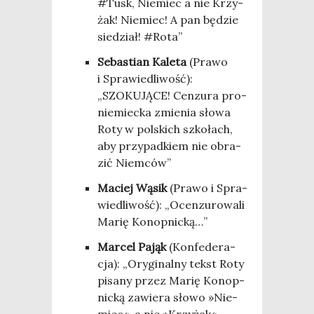
#Tusk, Nie­miec a nie Krzy­
żak! Nie­miec! A pan będzie
sie­dział! #Rota”
Seba­stian Kale­ta
(Pra­wo
i Spra­wie­dli­wość):
„SZOKUJĄCE! Cen­zu­ra pro­
nie­miec­ka zmie­nia sło­wa
Roty w pol­skich szko­łach,
aby przy­pad­kiem nie obra­
zić Niemców”
Maciej Wąsik
(Pra­wo i Spra­
wie­dli­wość): „Ocen­zu­ro­wa­li
Marię Konopnicką…”
Mar­cel Pająk
(Kon­fe­de­ra­
cja): „Ory­gi­nal­ny tekst Roty
pisa­ny przez Marię Konop­
nic­ką zawie­ra sło­wo »Nie­