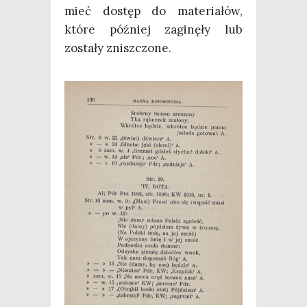
mieć dostęp do mate­ria­łów,
któ­re póź­niej zagi­nę­ły lub
zosta­ły zniszczone.