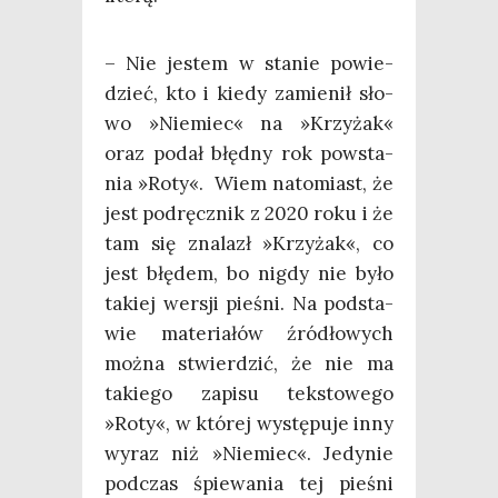
– Nie jestem w sta­nie powie­
dzieć, kto i kie­dy zamie­nił sło­
wo »Nie­miec« na »Krzy­żak«
oraz podał błęd­ny rok powsta­
nia »Roty«. Wiem nato­miast, że
jest pod­ręcz­nik z 2020 roku i że
tam się zna­lazł »Krzy­żak«, co
jest błę­dem, bo nigdy nie było
takiej wer­sji pie­śni. Na pod­sta­
wie mate­ria­łów źró­dło­wych
moż­na stwier­dzić, że nie ma
takie­go zapi­su tek­sto­we­go
»Roty«, w któ­rej wystę­pu­je inny
wyraz niż »Nie­miec«. Jedy­nie
pod­czas śpie­wa­nia tej pie­śni