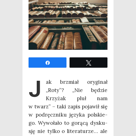
Udo­stęp­nij
Twe­etuj
J
ak brzmiał ory­gi­nał
„Roty”? „Nie będzie
Krzy­żak pluł nam
w twarz” – taki zapis poja­wił się
w pod­ręcz­ni­ku języ­ka pol­skie­
go. Wywo­ła­ło to gorą­cą dys­ku­
sję nie tyl­ko o lite­ra­tu­rze… ale