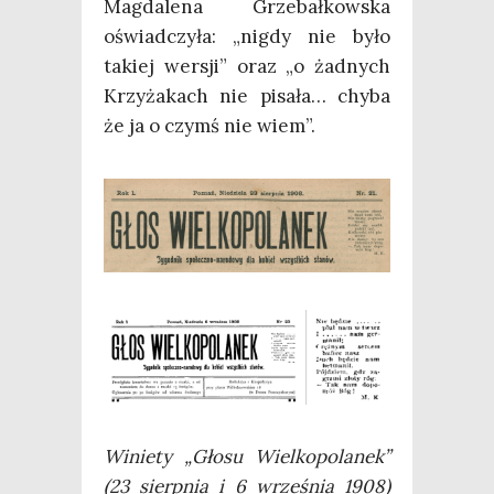
Mag­da­le­na Grze­bał­kow­ska
oświad­czy­ła: „nigdy nie było
takiej wer­sji” oraz „o żad­nych
Krzy­ża­kach nie pisa­ła… chy­ba
że ja o czymś nie wiem”.
Winie­ty „Gło­su Wiel­ko­po­la­nek”
(23 sierp­nia i 6 wrze­śnia 1908)