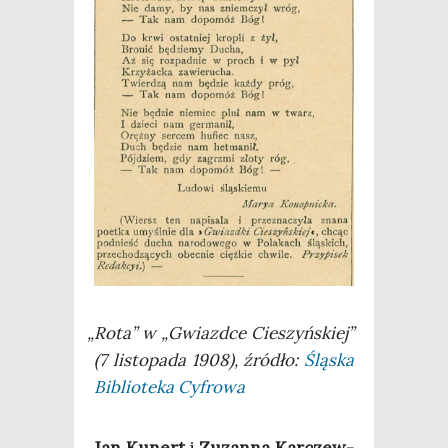
„
Rota” w „Gwiazd­ce Cie­szyń­skiej”
(7 listo­pa­da 1908), źró­dło:
Ślą­ska
Biblio­te­ka Cyfrowa
Jan Kunert
i
Zuzan­na Kar­czew­