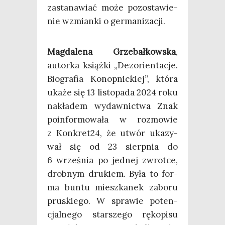
zasta­na­wiać może pozo­sta­wie­
nie wzmian­ki o germanizacji.
Mag­da­le­na Grze­bał­kow­ska
,
autor­ka książ­ki „Dez­orien­ta­cje.
Bio­gra­fia Konop­nic­kiej”, któ­ra
uka­że się 13 listo­pa­da 2024 roku
nakła­dem wydaw­nic­twa Znak
poin­for­mo­wa­ła w roz­mo­wie
z Konkret24, że utwór uka­zy­
wał się od 23 sierp­nia do
6 wrze­śnia po jed­nej zwrot­ce,
drob­nym dru­kiem. Była to for­
ma bun­tu miesz­ka­nek zabo­ru
pru­skie­go. W spra­wie poten­
cjal­ne­go star­sze­go ręko­pi­su