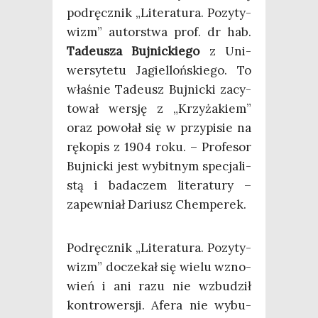
pod­ręcz­nik „Lite­ra­tu­ra. Pozy­ty­
wizm” autor­stwa prof. dr hab.
Tade­usza Buj­nic­kie­go
z Uni­
wer­sy­te­tu Jagiel­loń­skie­go. To
wła­śnie Tade­usz Buj­nic­ki zacy­
to­wał wer­sję z „Krzy­ża­kiem”
oraz powo­łał się w przy­pi­sie na
ręko­pis z 1904 roku. – Pro­fe­sor
Buj­nic­ki jest wybit­nym spe­cja­li­
stą i bada­czem lite­ra­tu­ry –
zapew­niał Dariusz Chemperek.
Pod­ręcz­nik „Lite­ra­tu­ra. Pozy­ty­
wizm” docze­kał się wie­lu wzno­
wień i ani razu nie wzbu­dził
kon­tro­wer­sji. Afe­ra nie wybu­