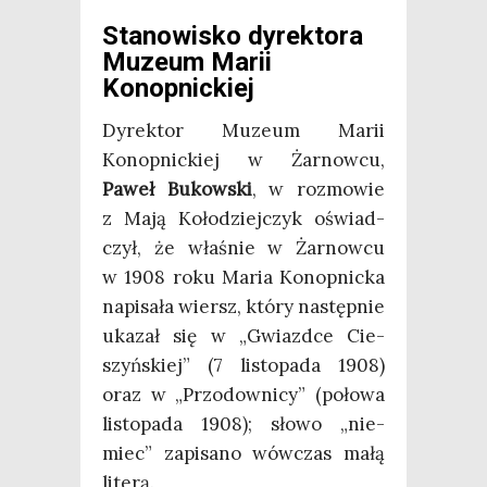
Stanowisko dyrektora
Muzeum Marii
Konopnickiej
Dyrek­tor Muzeum Marii
Konop­nic­kiej w Żar­now­cu,
Paweł Bukow­ski
, w roz­mo­wie
z Mają Koło­dziej­czyk oświad­
czył, że wła­śnie w Żar­now­cu
w 1908 roku Maria Konop­nic­ka
napi­sa­ła wiersz, któ­ry następ­nie
uka­zał się w „Gwiazd­ce Cie­
szyń­skiej” (7 listo­pa­da 1908)
oraz w „Przo­dow­ni­cy” (poło­wa
listo­pa­da 1908); sło­wo „nie­
miec”­ zapi­sa­no wów­czas małą
literą.