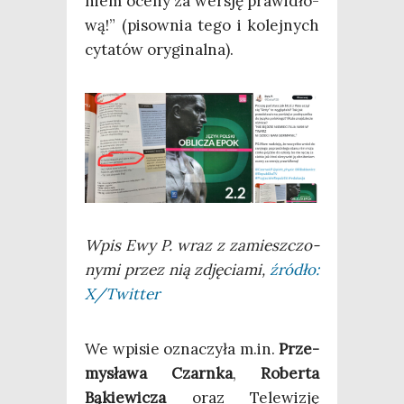
niem oce­ny za wer­sję pra­wi­dło­
wą!” (pisow­nia tego i kolej­nych
cyta­tów oryginalna).
Wpis Ewy P. wraz z zamiesz­czo­
ny­mi przez nią zdję­cia­mi,
źró­dło:
X/Twitter
We wpi­sie ozna­czy­ła m.in.
Prze­
my­sła­wa Czarn­ka
,
Rober­ta
Bąkie­wi­cza
oraz Tele­wi­zję