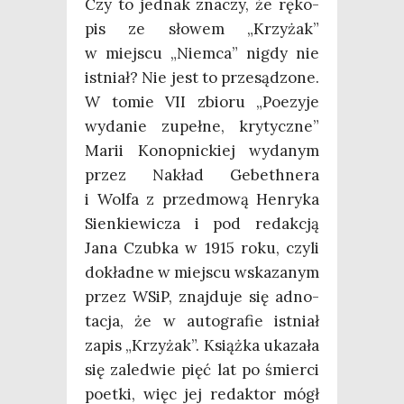
Czy to jed­nak zna­czy, że ręko­
pis ze sło­wem „Krzy­żak”
w miej­scu „Niem­ca” nigdy nie
ist­niał? Nie jest to prze­są­dzo­ne.
W tomie VII zbio­ru „Poezy­je
wyda­nie zupeł­ne, kry­tycz­ne”
Marii Konop­nic­kiej wyda­nym
przez Nakład Gebe­th­ne­ra
i Wol­fa z przed­mo­wą Hen­ry­ka
Sien­kie­wi­cza i pod redak­cją
Jana Czub­ka w 1915 roku, czy­li
dokład­ne w miej­scu wska­za­nym
przez WSiP, znaj­du­je się adno­
ta­cja, że w auto­gra­fie ist­niał
zapis „Krzy­żak”. Książ­ka uka­za­ła
się zale­d­wie pięć lat po śmier­ci
poet­ki, więc jej redak­tor mógł