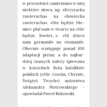
w prze­szło­ści zamie­nia­no w niej
nie­któ­re sło­wa, np. »Krzy­żac­ka
zawie­ru­cha« na »Sowiec­ka
zawie­ru­cha«, »Nie będzie Nie­
miec pluł nam w twarz« na »Nie
będzie Sowiet…«, »Ni dzie­ci
nam ger­ma­nił« na »tuma­nił«.
Obec­nie wystę­pu­je ponad 100
adap­ta­cji pie­śni, a do naj­bar­
dziej zna­nych nale­ży śpie­wa­na
w kościo­łach Rota kato­li­ków
pol­skich (»Nie rzu­cim, Chry­ste,
Świą­tyń Twych«) autor­stwa
Alek­san­dra Pio­trow­skie­go –
opo­wia­dał Paweł Bukowski.