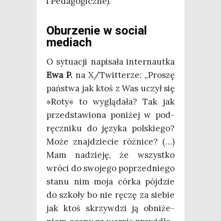
i Pedagogiczne).
Oburzenie w social
mediach
O sytu­acji napi­sa­ła inter­naut­ka
Ewa P.
na X/Twitterze: „Pro­szę
pań­stwa jak ktoś z Was uczył się
»Roty« to wyglą­da­ła? Tak jak
przed­sta­wio­na poni­żej w pod­
ręcz­ni­ku do języ­ka pol­skie­go?
Może znaj­dzie­cie róż­ni­ce? (…)
Mam nadzie­ję, że wszyst­ko
wró­ci do swo­je­go poprzed­nie­go
sta­nu nim moja cór­ka pój­dzie
do szko­ły bo nie ręczę za sie­bie
jak ktoś skrzyw­dzi ją obni­że­