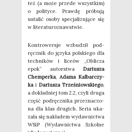
też (a może przede wszyst­kim)
o poli­ty­ce. Praw­dę pró­bu­ją
usta­lić oso­by spe­cja­li­zu­ją­ce się
w literaturoznawstwie.
Kon­tro­wer­sje wzbu­dził pod­
ręcz­nik do języ­ka pol­skie­go dla
tech­ni­ków i lice­ów „Obli­cza
epok” autor­stwa
Dariu­sza
Chem­per­ka
,
Ada­ma Kal­bar­czy­
ka
i
Dariu­sza Trze­śniow­skie­go
,
a dokład­niej tom 2.2, czy­li dru­ga
część pod­ręcz­ni­ka prze­zna­czo­
na dla klas dru­gich. Seria uka­
za­ła się nakła­dem wydaw­nic­twa
WSiP (Wydaw­nic­twa Szkol­ne