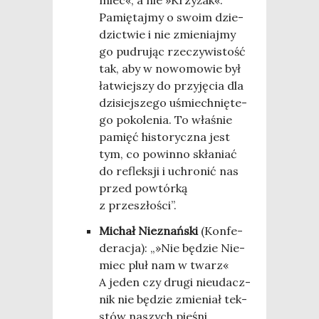
miec«, a nie »Krzy­żak«.
Pamię­taj­my o swo­im dzie­
dzic­twie i nie zmie­niaj­my
go pudru­jąc rze­czy­wi­stość
tak, aby w nowo­mo­wie był
łatwiej­szy do przy­ję­cia dla
dzi­siej­sze­go uśmiech­nię­te­
go poko­le­nia. To wła­śnie
pamięć histo­rycz­na jest
tym, co powin­no skła­niać
do reflek­sji i uchro­nić nas
przed powtór­ką
z przeszłości”.
Michał Nie­znań­ski
(Kon­fe­
de­ra­cja): „»Nie będzie Nie­
miec pluł nam w twarz«
A jeden czy dru­gi nie­udacz­
nik nie będzie zmie­niał tek­
stów naszych pie­śni