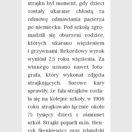
straj­ku był moment, gdy dzie­ci
zosta­ły uka­ra­ne chło­stą za
odmo­wę odma­wia­nia pacie­rza
po nie­miec­ku. Pod szko­łą zgro­
ma­dzi­li się obu­rze­ni rodzi­ce,
któ­rych uka­ra­no wię­zie­niem
i grzyw­na­mi. Rekor­do­wy wyrok
wyniósł 2,5 roku wię­zie­nia. Za
win­ne­go uzna­no nawet foto­
gra­fa, któ­ry wyko­nał zdję­cia
straj­ku­ją­cych. Suro­we kary
spra­wi­ły, że fala straj­ków roz­la­
ła się na kolej­ne szko­ły, w 1906
roku straj­ko­wa­ło łącz­nie oko­ło
75 tysię­cy dzie­ci z ośmiu­set
szkół. Straj­ki popar­li m.in. Hen­
ryk Sien­kie­wicz oraz irlandz­ki