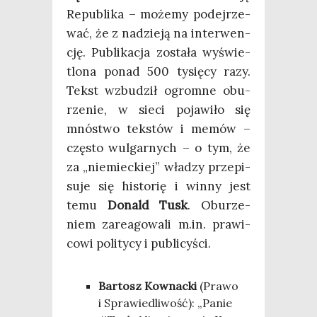
Repu­bli­ka – może­my podej­rze­
wać, że z nadzie­ją na inter­wen­
cję. Publi­ka­cja zosta­ła wyświe­
tlo­na ponad 500 tysię­cy razy.
Tekst wzbu­dził ogrom­ne obu­
rze­nie, w sie­ci poja­wi­ło się
mnó­stwo tek­stów i memów –
czę­sto wul­gar­nych – o tym, że
za „nie­miec­kiej” wła­dzy prze­pi­
su­je się histo­rię i win­ny jest
temu
Donald Tusk
. Obu­rze­
niem zare­ago­wa­li m.in. pra­wi­
co­wi poli­ty­cy i publicyści.
Bar­tosz Kow­nac­ki
(Pra­wo
i Spra­wie­dli­wość): „Panie