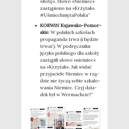
»Rotę«. Sło­wo »Nie­miec«
zastą­pio­no na »Krzy­żak«.
#Uśmiech­nię­ta­Pol­ska”
KOR­WiN Kujaw­sko-Pomor­
skie
: W pol­skich szko­łach
pro­pa­gan­da trwa (i będzie
trwać). W pod­ręcz­ni­ku
języ­ka pol­skie­go dla szko­ły
zastą­pi­li sło­wo »nie­miec«
na »Krzy­żak«. Jak widać
przy­ja­cie­le Nie­miec w rzą­
dzie nie życzą sobie szka­lo­
wa­nia Nie­miec. Czyj dzia­
dek był w Wermachcie?”