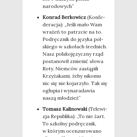
narodowych”
Kon­rad Ber­ko­wicz
(Kon­fe­
de­ra­cja): „Jeśli mało Wam
wra­żeń to patrz­cie na to.
Pod­ręcz­nik do języ­ka pol­
skie­go w szko­łach śred­nich.
Nasz pol­sko­ję­zycz­ny rząd
posta­no­wił zmie­nić sło­wa
Roty. Niem­ców zastą­pi­li
Krzy­ża­ka­mi, żeby niko­mu
nic się nie koja­rzy­ło. Tak się
ogłu­pia i wyna­ra­da­wia
naszą młodzież”
Tomasz Kali­now­ski
(Tele­wi­
zja Repu­bli­ka): „To nie żart.
To szkol­ny pod­ręcz­nik,
w któ­rym ocen­zu­ro­wa­no