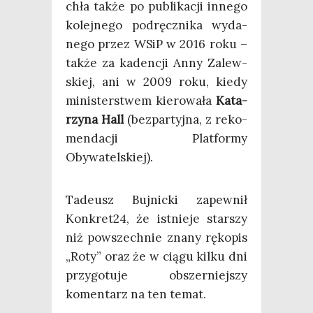
chła tak­że po publi­ka­cji inne­go
kolej­ne­go pod­ręcz­ni­ka wyda­
ne­go przez WSiP w 2016 roku –
tak­że za kaden­cji Anny Zalew­
skiej, ani w 2009 roku, kie­dy
mini­ster­stwem kie­ro­wa­ła
Kata­
rzy­na Hall
(bez­par­tyj­na, z reko­
men­da­cji Plat­for­my
Obywatelskiej).
Tade­usz Buj­nic­ki zapew­nił
Konkret24, że ist­nie­je star­szy
niż powszech­nie zna­ny ręko­pis
„Roty” oraz że w cią­gu kil­ku dni
przy­go­tu­je obszer­niej­szy
komen­tarz na ten temat.