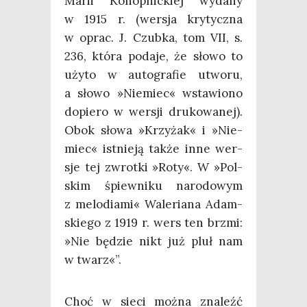
Marii Konop­nic­kiej wyda­ny
w 1915 r. (wer­sja kry­tycz­na
w oprac. J. Czub­ka, tom VII, s.
236, któ­ra poda­je, że sło­wo to
uży­to w auto­gra­fie utwo­ru,
a sło­wo »Nie­miec« wsta­wio­no
dopie­ro w wer­sji dru­ko­wa­nej).
Obok sło­wa »Krzy­żak« i »Nie­
miec« ist­nie­ją tak­że inne wer­
sje tej zwrot­ki »Roty«. W »Pol­
skim śpiew­ni­ku naro­do­wym
z melo­dia­mi« Wale­ria­na Adam­
skie­go z 1919 r. wers ten brzmi:
»Nie będzie nikt już pluł nam
w twarz«”.
Choć w sie­ci moż­na zna­leźć