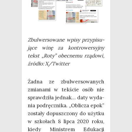
Zbul­wer­so­wa­ne wpi­sy przy­pi­su­
ją­ce winę za kon­tro­wer­syj­ny
tekst „Roty” obec­ne­mu rzą­do­wi,
źró­dło: X/Twitter
Żad­na ze zbul­wer­so­wa­nych
zmia­na­mi w tek­ście osób nie
spraw­dzi­ła jed­nak… daty wyda­
nia pod­ręcz­ni­ka. „Obli­cza epok”
zosta­ły dopusz­czo­ny do użyt­ku
w szko­łach 8 lip­ca 2020 roku,
kie­dy Mini­strem Edu­ka­cji