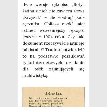
dwie wer­sje ręko­pi­su „Roty”,
żad­na z nich nie zawie­ra sło­wa
„Krzy­żak” – ale według pod­
ręcz­ni­ka „Obli­cza epok” miał
ist­nieć wcze­śniej­szy ręko­pis,
jesz­cze z 1904 roku. Czy taki
doku­ment rze­czy­wi­ście ist­nie­je
lub ist­niał? Trud­no potwier­dzić
to na pod­sta­wie poszu­ki­wań
tyl­ko inter­ne­to­wych, to zada­nie
dla osób zaj­mu­ją­cych się
archiwistyką.