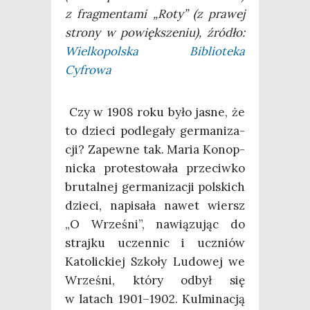
z frag­men­ta­mi „Roty” (z pra­wej
stro­ny w powięk­sze­niu), źró­dło:
Wiel­ko­pol­ska Biblio­te­ka
Cyfrowa
Czy w 1908 roku było jasne, że
to dzie­ci pod­le­ga­ły ger­ma­ni­za­
cji? Zapew­ne tak. Maria Konop­
nic­ka pro­te­sto­wa­ła prze­ciw­ko
bru­tal­nej ger­ma­ni­za­cji pol­skich
dzie­ci, napi­sa­ła nawet wiersz
„O Wrze­śni”, nawią­zu­jąc do
straj­ku uczen­nic i uczniów
Kato­lic­kiej Szko­ły Ludo­wej we
Wrze­śni, któ­ry odbył się
w latach 1901–1902. Kul­mi­na­cją