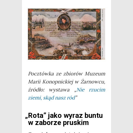
Pocz­tów­ka ze zbio­rów Muzeum
Marii Konop­nic­kiej w Żar­now­cu,
źró­dło: wysta­wa „
Nie rzu­cim
zie­mi, skąd nasz ród
”
„
Rota” jako wyraz buntu
w zaborze pruskim