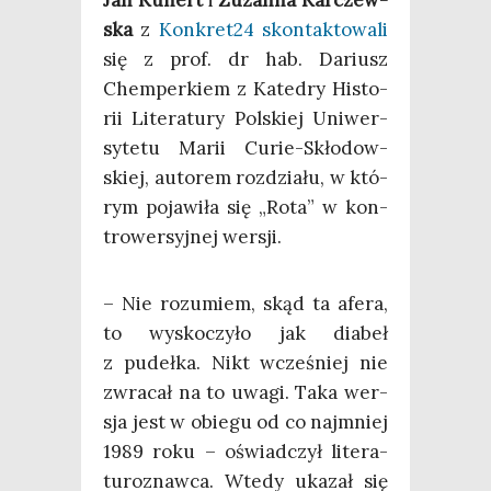
ska
z
Konkret24 skon­tak­to­wa­li
się z prof. dr hab. Dariusz
Chem­per­kiem z Kate­dry Histo­
rii Lite­ra­tu­ry Pol­skiej Uni­wer­
sy­te­tu Marii Curie-Skło­dow­
skiej, auto­rem roz­dzia­łu, w któ­
rym poja­wi­ła się „Rota” w kon­
tro­wer­syj­nej wersji.
– Nie rozu­miem, skąd ta afe­ra,
to wysko­czy­ło jak dia­beł
z pudeł­ka. Nikt wcze­śniej nie
zwra­cał na to uwa­gi. Taka wer­
sja jest w obie­gu od co naj­mniej
1989 roku – oświad­czył lite­ra­
tu­ro­znaw­ca. Wte­dy uka­zał się