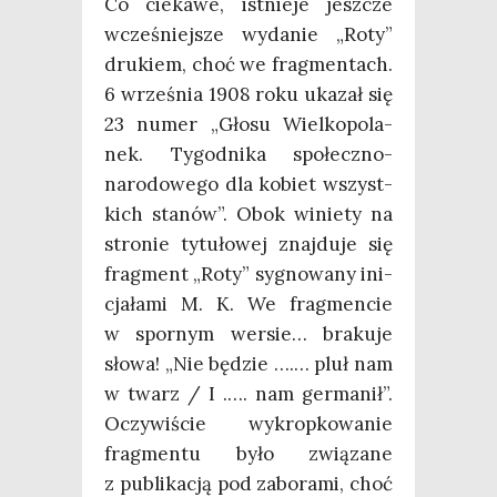
Co cie­ka­we, ist­nie­je jesz­cze
wcze­śniej­sze wyda­nie „Roty”
dru­kiem, choć we frag­men­tach.
6 wrze­śnia 1908 roku uka­zał się
23 numer „Gło­su Wiel­ko­po­la­
nek. Tygo­dni­ka spo­łecz­no-
naro­do­we­go dla kobiet wszyst­
kich sta­nów”. Obok winie­ty na
stro­nie tytu­ło­wej znaj­du­je się
frag­ment „Roty” sygno­wa­ny ini­
cja­ła­mi M. K. We frag­men­cie
w spor­nym wer­sie… bra­ku­je
sło­wa! „Nie będzie ….… pluł nam
w twarz / I .…. nam ger­ma­nił”.
Oczy­wi­ście wykrop­ko­wa­nie
frag­men­tu było zwią­za­ne
z publi­ka­cją pod zabo­ra­mi, choć