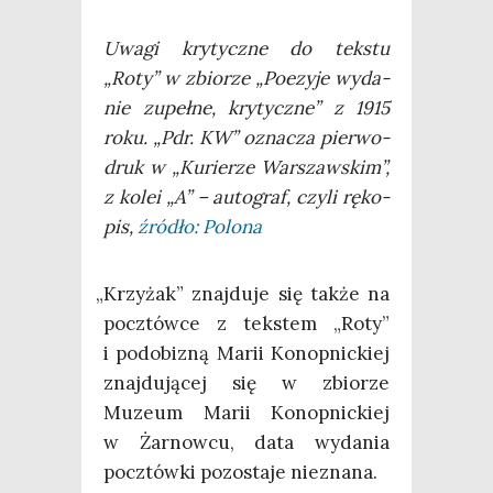
Uwa­gi kry­tycz­ne do tek­stu
„Roty” w zbio­rze „Poezy­je wyda­
nie zupeł­ne, kry­tycz­ne” z 1915
roku. „Pdr. KW” ozna­cza pier­wo­
druk w „Kurie­rze War­szaw­skim”,
z kolei „A” – auto­graf, czy­li ręko­
pis,
źró­dło: Polona
„
Krzy­żak” znaj­du­je się tak­że na
pocz­tów­ce z tek­stem „Roty”
i podo­bi­zną Marii Konop­nic­kiej
znaj­du­ją­cej się w zbio­rze
Muzeum Marii Konop­nic­kiej
w Żar­now­cu, data wyda­nia
pocz­tów­ki pozo­sta­je nieznana.