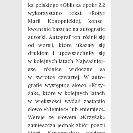
ka pol­skie­go »Obli­cza epok« 2.2
wyko­rzy­sta­no tekst »Roty«
Marii Konop­nic­kiej, kon­se­
kwent­nie bazu­jąc na auto­gra­fie
autor­ki. Auto­graf ten róż­nił się
od wer­sji, któ­re uka­za­ły się
dru­kiem i upo­wszech­ni­ły się
w kolej­nych latach. Naj­waż­niej­
sze róż­ni­ce widocz­ne są
w zwrot­ce czwar­tej. W auto­
gra­fie wystę­pu­je sło­wo »Krzy­
żak«, któ­re w kolej­nych latach
w więk­szo­ści wydań zastą­pi­ło
sło­wo »Nie­miec« lub »nie­miec«.
Wer­sję ze sło­wem »Krzy­żak«
zamiesz­cza jed­nak zbiór poezji