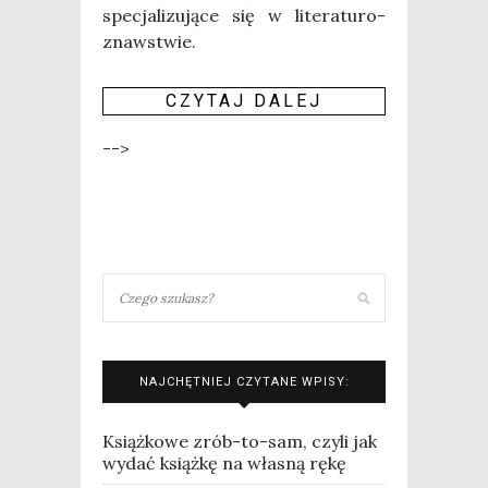
spe­cja­li­zu­ją­ce się w lite­ra­tu­ro­
znaw­stwie.
CZY­TAJ DALEJ
-->
NAJCHĘTNIEJ CZYTANE WPISY:
Książkowe zrób-to-sam, czyli jak
wydać książkę na własną rękę