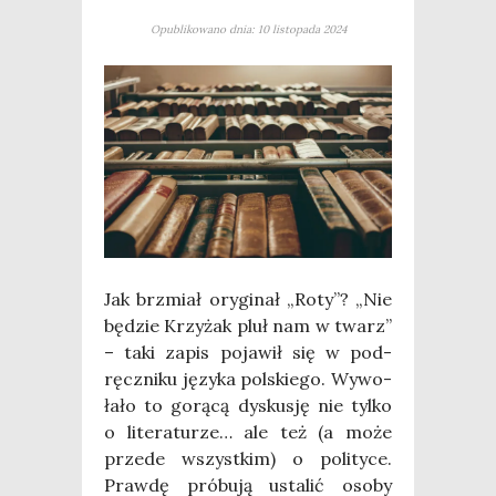
Opublikowano dnia: 10 listopada 2024
Jak brzmiał ory­gi­nał „Roty”? „Nie
będzie Krzy­żak pluł nam w twarz”
– taki zapis poja­wił się w pod­
ręcz­ni­ku języ­ka pol­skie­go. Wywo­
ła­ło to gorą­cą dys­ku­sję nie tyl­ko
o lite­ra­tu­rze… ale też (a może
przede wszyst­kim) o poli­ty­ce.
Praw­dę pró­bu­ją usta­lić oso­by