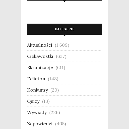
KATEGORIE
Aktualności
(1 609)
Ciekawostki
(637)
Ekranizacje
(611)
Felieton
(148)
Konkursy
(20)
Quizy
(13)
Wywiady
(226)
Zapowiedzi
(405)