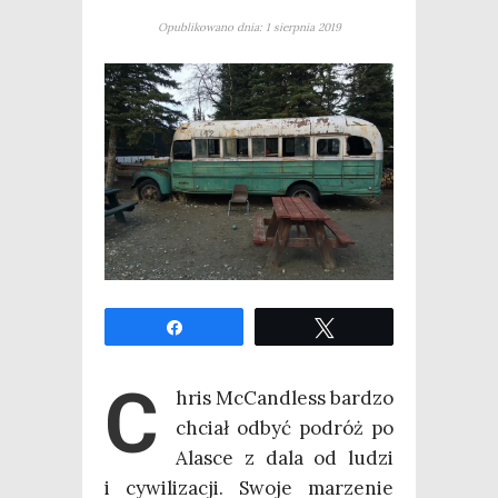
Opublikowano dnia: 1 sierpnia 2019
Udo­stęp­nij
Twe­etuj
C
hris McCan­dless bar­dzo
chciał odbyć podróż po
Ala­sce z dala od ludzi
i cywi­li­za­cji. Swo­je marze­nie