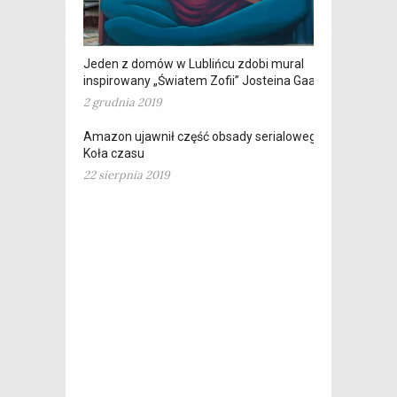
Jeden z domów w Lublińcu zdobi mural
inspirowany „Światem Zofii” Josteina Gaardera
2 grudnia 2019
Amazon ujawnił część obsady serialowego
Koła czasu
22 sierpnia 2019