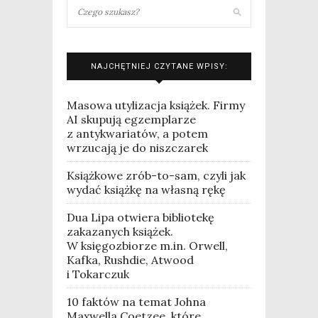
NAJCHĘTNIEJ CZYTANE WPISY:
Masowa utylizacja książek. Firmy
AI skupują egzemplarze
z antykwariatów, a potem
wrzucają je do niszczarek
Książkowe zrób-to-sam, czyli jak
wydać książkę na własną rękę
Dua Lipa otwiera bibliotekę
zakazanych książek.
W księgozbiorze m.in. Orwell,
Kafka, Rushdie, Atwood
i Tokarczuk
10 faktów na temat Johna
Maxwella Coetzee, które