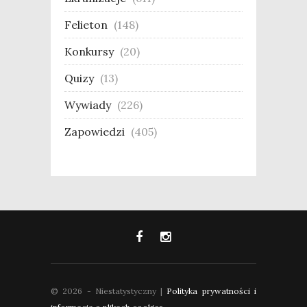
Felieton
(148)
Konkursy
(20)
Quizy
(13)
Wywiady
(226)
Zapowiedzi
(405)
© 2026 - Niestatystyczny |
Polityka prywatności i