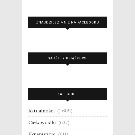
ZNAJDZIESZ MNIE NA FACEBOOKU
GADŻETY KSIĄŻKOWE
KATEGORIE
Aktualności
(1 609)
Ciekawostki
(637)
Ekranizacje
(611)