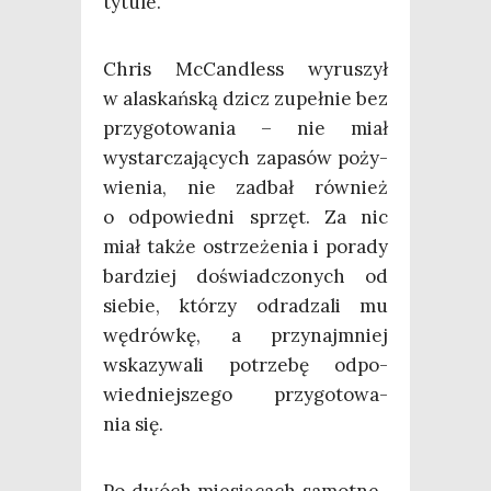
tytule.
Chris McCan­dless wyru­szył
w ala­skań­ską dzicz zupeł­nie bez
przy­go­to­wa­nia – nie miał
wystar­cza­ją­cych zapa­sów poży­
wie­nia, nie zadbał rów­nież
o odpo­wied­ni sprzęt. Za nic
miał tak­że ostrze­że­nia i pora­dy
bar­dziej doświad­czo­nych od
sie­bie, któ­rzy odra­dza­li mu
wędrów­kę, a przy­naj­mniej
wska­zy­wa­li potrze­bę odpo­
wied­niej­sze­go przy­go­to­wa­
nia się.