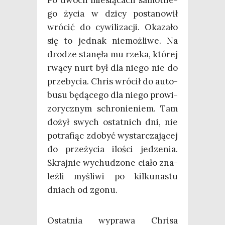
Po dwóch mie­sią­cach samot­ne­
go życia w dzi­cy posta­no­wił
wró­cić do cywi­li­za­cji. Oka­za­ło
się to jed­nak nie­moż­li­we. Na
dro­dze sta­nę­ła mu rze­ka, któ­rej
rwą­cy nurt był dla nie­go nie do
prze­by­cia. Chris wró­cił do auto­
bu­su będą­ce­go dla nie­go pro­wi­
zo­rycz­nym schro­nie­niem. Tam
dożył swych ostat­nich dni, nie
potra­fiąc zdo­być wystar­cza­ją­cej
do prze­ży­cia ilo­ści jedze­nia.
Skraj­nie wychu­dzo­ne cia­ło zna­
leź­li myśli­wi po kil­ku­na­stu
dniach od zgonu.
Ostat­nia wypra­wa Chri­sa