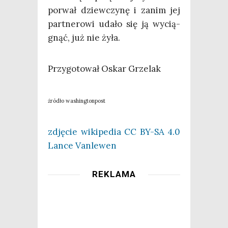
porwał dziew­czy­nę i zanim jej
part­ne­ro­wi uda­ło się ją wycią­
gnąć, już nie żyła.
Przy­go­to­wał Oskar Grzelak
źró­dło washingtonpost
zdję­cie wiki­pe­dia CC BY-SA 4.0
Lan­ce Vanlewen
REKLAMA