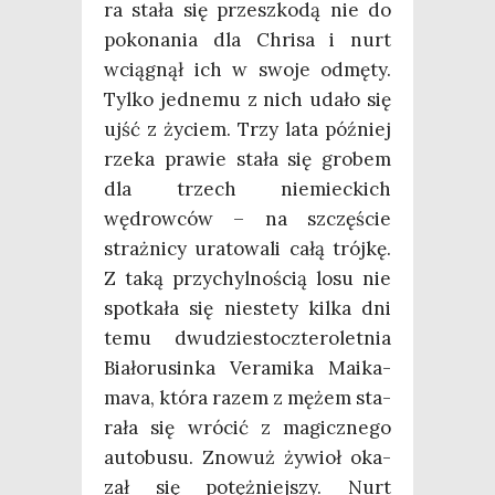
ra sta­ła się prze­szko­dą nie do
poko­na­nia dla Chri­sa i nurt
wcią­gnął ich w swo­je odmę­ty.
Tyl­ko jed­ne­mu z nich uda­ło się
ujść z życiem. Trzy lata póź­niej
rze­ka pra­wie sta­ła się gro­bem
dla trzech nie­miec­kich
wędrow­ców – na szczę­ście
straż­ni­cy ura­to­wa­li całą trój­kę.
Z taką przy­chyl­no­ścią losu nie
spo­tka­ła się nie­ste­ty kil­ka dni
temu dwu­dzie­stocz­te­ro­let­nia
Bia­ło­ru­sin­ka Vera­mi­ka Maika­
ma­va, któ­ra razem z mężem sta­
ra­ła się wró­cić z magicz­ne­go
auto­bu­su. Zno­wuż żywioł oka­
zał się potęż­niej­szy. Nurt