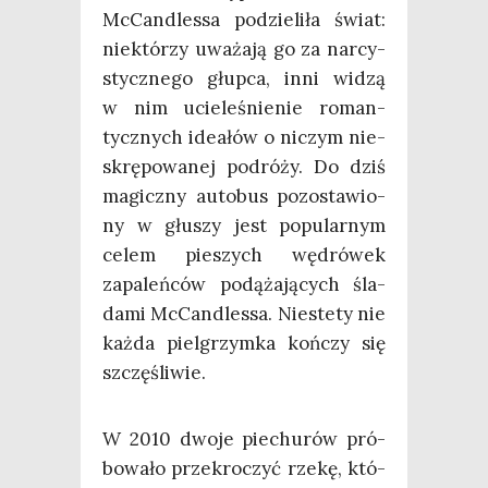
McCan­dles­sa podzie­li­ła świat:
nie­któ­rzy uwa­ża­ją go za nar­cy­
stycz­ne­go głup­ca, inni widzą
w nim ucie­le­śnie­nie roman­
tycz­nych ide­ałów o niczym nie­
skrę­po­wa­nej podró­ży. Do dziś
magicz­ny auto­bus pozo­sta­wio­
ny w głu­szy jest popu­lar­nym
celem pie­szych wędró­wek
zapa­leń­ców podą­ża­ją­cych śla­
da­mi McCan­dles­sa. Nie­ste­ty nie
każ­da piel­grzym­ka koń­czy się
szczęśliwie.
W 2010 dwo­je pie­chu­rów pró­
bo­wa­ło prze­kro­czyć rze­kę, któ­