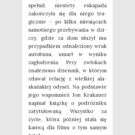
speł­nił, nie­ste­ty eska­pa­da
zakoń­czy­ła się dla nie­go tra­
gicz­nie – po kil­ku mie­sią­cach
samot­ne­go prze­by­wa­nia w dzi­
czy, gdzie za dom słu­żył mu
przy­pad­kiem odna­le­zio­ny wrak
auto­bu­su, umarł w wyni­ku
zagło­dze­nia. Przy zwło­kach
zna­le­zio­no dzien­nik, w któ­rym
zda­wał rela­cję z wiel­kiej ala­
skań­skiej ody­sei. Na pod­sta­wie
jego wspo­mnień Jon Kra­kau­er
napi­sał książ­kę o podróż­ni­ku
zaty­tu­ło­wa­ną Wszyst­ko za
życie, któ­ra póź­niej sta­ła się
kan­wą dla fil­mu o tym samym