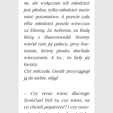
ne, ale wyłącz­nie ich mło­dzież
jest płod­na, tyl­ko mło­dzież może
mieć potom­stwo. A pra­wie cała
elfia mło­dzież poszła wów­czas
za Eli­re­ną. Za Aeli­renn, za Bia­łą
Różą z Sha­er­ra­wedd. Sto­imy
wśród ruin jej pała­cu, przy fon­
tan­nie, któ­rej plu­sku słu­cha­ła
wie­czo­ra­mi. A to… to były jej
kwia­ty.
Ciri mil­cza­ła. Geralt przy­cią­gnął
ją do sie­bie, objął.
– Czy teraz wiesz dla­cze­go
Scoia’tael byli tu, czy wiesz, na
co chcie­li popa­trzeć? I czy rozu­