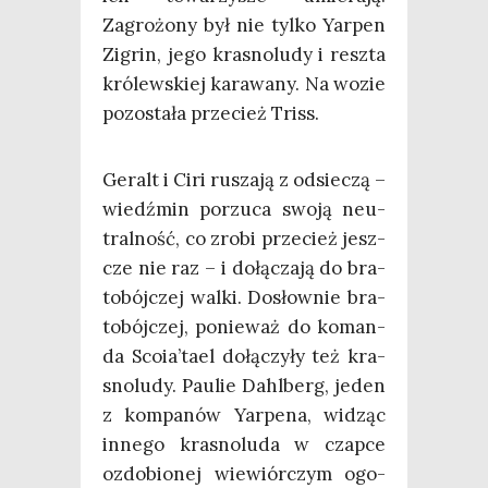
Zagro­żo­ny był nie tyl­ko Yar­pen
Zigrin, jego kra­sno­lu­dy i resz­ta
kró­lew­skiej kara­wa­ny. Na wozie
pozo­sta­ła prze­cież Triss.
Geralt i Ciri rusza­ją z odsie­czą –
wiedź­min porzu­ca swo­ją neu­
tral­ność, co zro­bi prze­cież jesz­
cze nie raz – i dołą­cza­ją do bra­
to­bój­czej wal­ki. Dosłow­nie bra­
to­bój­czej, ponie­waż do koman­
da Scoia’tael dołą­czy­ły też kra­
sno­lu­dy. Pau­lie Dahl­berg, jeden
z kom­pa­nów Yar­pe­na, widząc
inne­go kra­sno­lu­da w czap­ce
ozdo­bio­nej wie­wiór­czym ogo­