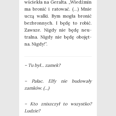
wście­kła na Geral­ta. „Wiedź­min
ma bro­nić i rato­wać. (…) Mnie
uczą wal­ki. Bym mogła bro­nić
bez­bron­nych. I będę to robić.
Zawsze. Nigdy nie będę neu­
tral­na. Nigdy nie będę obo­jęt­
na. Nigdy!”.
– Tu był… zamek?
– Pałac. Elfy nie budo­wa­ły
zamków. (…)
– Kto znisz­czył to wszyst­ko?
Ludzie?