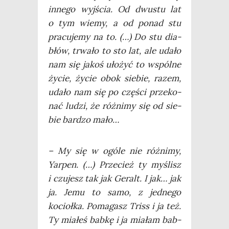
inne­go wyj­ścia. Od dwu­stu lat
o tym wie­my, a od ponad stu
pra­cu­je­my na to. (…) Do stu dia­
błów, trwa­ło to sto lat, ale uda­ło
nam się jakoś uło­żyć to wspól­ne
życie, życie obok sie­bie, razem,
uda­ło nam się po czę­ści prze­ko­
nać ludzi, że róż­ni­my się od sie­
bie bar­dzo mało…
– My się w ogó­le nie róż­ni­my,
Yar­pen. (…) Prze­cież ty myślisz
i czu­jesz tak jak Geralt. I jak… jak
ja. Jemu to samo, z jed­ne­go
kocioł­ka. Poma­gasz Triss i ja też.
Ty mia­łeś bab­kę i ja mia­łam bab­