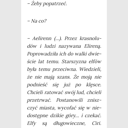
– Żeby popatrzeć.
– Na co?
– Aeli­renn (…). Przez kra­sno­lu­
dów i ludzi nazy­wa­na Eli­re­ną.
Popro­wa­dzi­ła ich do wal­ki dwie­
ście lat temu. Star­szy­zna elfów
była temu prze­ciw­na. Wie­dzie­li,
że nie mają szans. Że moją nie
pod­nieść się już po klę­sce.
Chcie­li rato­wać swój lud, chcie­li
prze­trwać. Posta­no­wi­li znisz­
czyć mia­sta, wyco­fać się w nie­
do­stęp­ne dzi­kie góry… i cze­kać.
Elfy są dłu­go­wiecz­ne, Ciri.