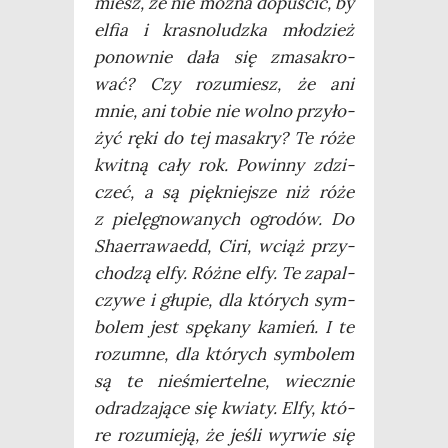
miesz, że nie moż­na dopu­ścić, by
elfia i kra­sno­ludz­ka mło­dzież
ponow­nie dała się zma­sa­kro­
wać? Czy rozu­miesz, że ani
mnie, ani tobie nie wol­no przy­ło­
żyć ręki do tej masa­kry? Te róże
kwit­ną cały rok. Powin­ny zdzi­
czeć, a są pięk­niej­sze niż róże
z pie­lę­gno­wa­nych ogro­dów. Do
Sha­er­ra­wa­edd, Ciri, wciąż przy­
cho­dzą elfy. Róż­ne elfy. Te zapal­
czy­we i głu­pie, dla któ­rych sym­
bo­lem jest spę­ka­ny kamień. I te
rozum­ne, dla któ­rych sym­bo­lem
są te nie­śmier­tel­ne, wiecz­nie
odra­dza­ją­ce się kwia­ty. Elfy, któ­
re rozu­mie­ją, że jeśli wyrwie się