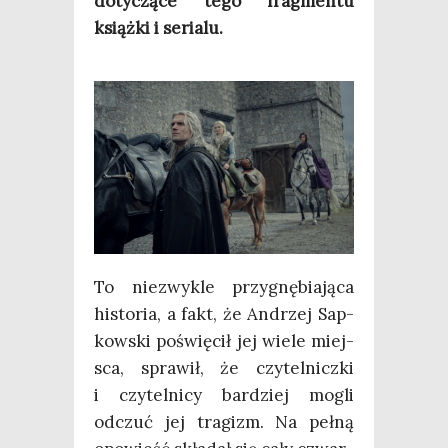
doty­czą­ce tego frag­men­tu
książ­ki i serialu.
To nie­zwy­kle przy­gnę­bia­ją­ca
histo­ria, a fakt, że Andrzej Sap­
kow­ski poświę­cił jej wie­le miej­
sca, spra­wił, że czy­tel­nicz­ki
i czy­tel­ni­cy bar­dziej mogli
odczuć jej tra­gizm. Na peł­ną