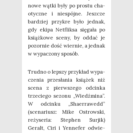
nowe wąt­ki były po pro­stu cha­
otycz­ne i nie­spój­ne. Jesz­cze
bar­dziej przy­kre było jed­nak,
gdy eki­pa Net­flik­sa się­ga­ła po
książ­ko­we sce­ny, by oddać je
pozor­nie dość wier­nie, a jed­nak
w wypa­czo­ny sposób.
Trud­no o lep­szy przy­kład wypa­
cze­nia prze­sła­nia ksią­żek niż
sce­na z pierw­sze­go odcin­ka
trze­cie­go sezo­nu „Wiedź­mi­na”.
W odcin­ku „Sha­er­ra­wedd”
(sce­na­riusz: Mike Ostrow­ski,
reży­se­ria: Ste­phen Sur­jik)
Geralt, Ciri i Yen­ne­fer odwie­