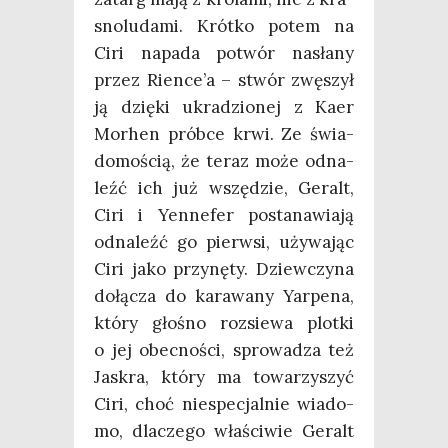
sno­lu­da­mi. Krót­ko potem na
Ciri napa­da potwór nasła­ny
przez Rience’a – stwór zwę­szył
ją dzię­ki ukra­dzio­nej z Kaer
Mor­hen prób­ce krwi. Ze świa­
do­mo­ścią, że teraz może odna­
leźć ich już wszę­dzie, Geralt,
Ciri i Yen­ne­fer posta­na­wia­ją
odna­leźć go pierw­si, uży­wa­jąc
Ciri jako przy­nę­ty. Dziew­czy­na
dołą­cza do kara­wa­ny Yar­pe­na,
któ­ry gło­śno roz­sie­wa plot­ki
o jej obec­no­ści, spro­wa­dza też
Jaskra, któ­ry ma towa­rzy­szyć
Ciri, choć nie­spe­cjal­nie wia­do­
mo, dla­cze­go wła­ści­wie Geralt