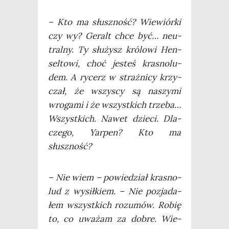
– Kto ma słusz­ność? Wie­wiór­ki
czy wy? Geralt chce być… neu­
tral­ny. Ty słu­żysz kró­lo­wi Hen­
sel­to­wi, choć jesteś kra­sno­lu­
dem. A rycerz w straż­ni­cy krzy­
czał, że wszy­scy są naszy­mi
wro­ga­mi i że wszyst­kich trze­ba…
Wszyst­kich. Nawet dzie­ci. Dla­
cze­go, Yar­pen? Kto ma
słuszność?
– Nie wiem – powie­dział kra­sno­
lud z wysił­kiem. – Nie pozja­da­
łem wszyst­kich rozu­mów. Robię
to, co uwa­żam za dobre. Wie­