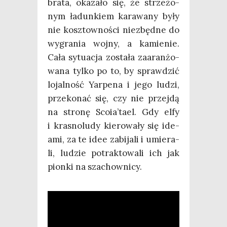
bra­ta, oka­za­ło się, że strze­żo­
nym ładun­kiem kara­wa­ny były
nie kosz­tow­no­ści nie­zbęd­ne do
wygra­nia woj­ny, a kamie­nie.
Cała sytu­acja zosta­ła zaaran­żo­
wa­na tyl­ko po to, by spraw­dzić
lojal­ność Yar­pe­na i jego ludzi,
prze­ko­nać się, czy nie przej­dą
na stro­nę Scoia’tael. Gdy elfy
i kra­sno­lu­dy kie­ro­wa­ły się ide­
ami, za te idee zabi­ja­li i umie­ra­
li, ludzie potrak­to­wa­li ich jak
pion­ki na szachownicy.