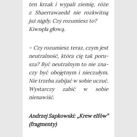
ten krzak i wypa­li zie­mię, róże
z Sha­er­ra­wa­edd nie roz­kwit­ną
już nigdy. Czy rozu­miesz to?
Kiw­nę­ła głową.
– Czy rozu­miesz teraz, czym jest
neu­tral­ność, któ­ra cię tak poru­
sza? Być neu­tral­nym to nie zna­
czy być obo­jęt­nym i nie­czu­łym.
Nie trze­ba zabi­jać w sobie uczuć.
Wystar­czy zabić w sobie
nienawiść.
Andrzej Sap­kow­ski: „Krew elfów”
(frag­men­ty)