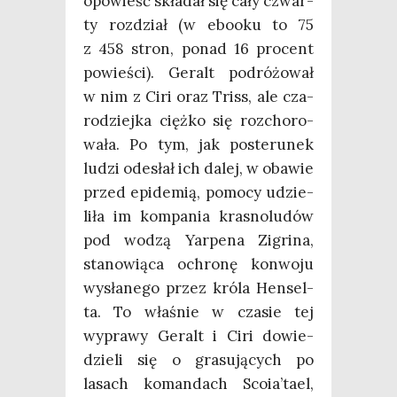
opo­wieść skła­dał się cały czwar­
ty roz­dział (w ebo­oku to 75
z 458 stron, ponad 16 pro­cent
powie­ści). Geralt podró­żo­wał
w nim z Ciri oraz Triss, ale cza­
ro­dziej­ka cięż­ko się roz­cho­ro­
wa­ła. Po tym, jak poste­ru­nek
ludzi ode­słał ich dalej, w oba­wie
przed epi­de­mią, pomo­cy udzie­
li­ła im kom­pa­nia kra­sno­lu­dów
pod wodzą Yar­pe­na Zigri­na,
sta­no­wią­ca ochro­nę kon­wo­ju
wysła­ne­go przez kró­la Hen­sel­
ta. To wła­śnie w cza­sie tej
wypra­wy Geralt i Ciri dowie­
dzie­li się o gra­su­ją­cych po
lasach koman­dach Scoia’tael,