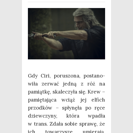
Gdy Ciri, poru­szo­na, posta­no­
wi­ła zerwać jed­ną z róż na
pamiąt­kę, ska­le­czy­ła się. Krew –
pamię­ta­ją­ca wciąż jej elfich
przod­ków – spły­nę­ła po ręce
dziew­czy­ny, któ­ra wpa­dła
w trans. Zda­ła sobie spra­wę, że
ich towa­rzy­sze umie­ra­ją.