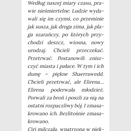
Według naszej mia­ry cza­su, pra­
wie nie­śmier­tel­ne. Ludzie wyda­
wa­li się im czymś, co prze­mi­nie
jak susza, jak dro­ga zima, jak pla­
ga sza­rań­czy, po któ­rych przy­
cho­dzi deszcz, wio­sna, nowy
uro­dzaj. Chcie­li prze­cze­kać.
Prze­trwać. Posta­no­wi­li znisz­
czyć mia­sta i pała­ce. W tym i ich
dumę – pięk­ne Sha­er­ra­wedd.
Chcie­li prze­trwać, ale Eli­re­na…
Eli­re­na pode­rwa­ła mło­dzież.
Porwa­li za broń i poszli za nią na
ostat­ni roz­pacz­li­wy bój. I zma­sa­
kro­wa­no ich. Bez­li­to­śnie zma­sa­
kro­wa­no.
Ciri mil­cza­ła, wpa­trzo­na w pięk­