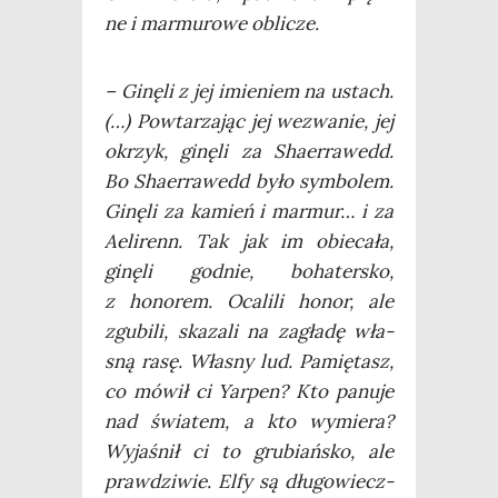
ne i mar­mu­ro­we oblicze.
– Ginę­li z jej imie­niem na ustach.
(…) Powta­rza­jąc jej wezwa­nie, jej
okrzyk, ginę­li za Sha­er­ra­wedd.
Bo Sha­er­ra­wedd było sym­bo­lem.
Ginę­li za kamień i mar­mur… i za
Aeli­renn. Tak jak im obie­ca­ła,
ginę­li god­nie, boha­ter­sko,
z hono­rem. Oca­li­li honor, ale
zgu­bi­li, ska­za­li na zagła­dę wła­
sną rasę. Wła­sny lud. Pamię­tasz,
co mówił ci Yar­pen? Kto panu­je
nad świa­tem, a kto wymie­ra?
Wyja­śnił ci to gru­biań­sko, ale
praw­dzi­wie. Elfy są dłu­go­wiecz­