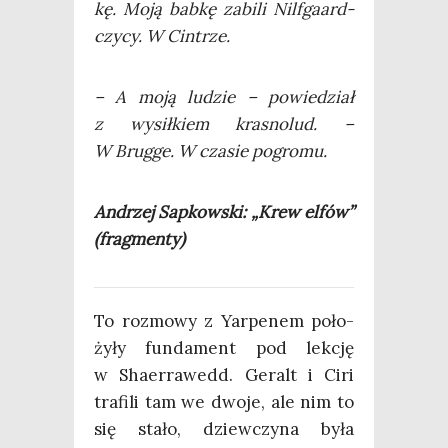
kę. Moją bab­kę zabi­li Nil­fga­ard­
czy­cy. W Cintrze.
– A moją ludzie – powie­dział
z wysił­kiem kra­sno­lud. –
W Brug­ge. W cza­sie pogromu.
Andrzej Sap­kow­ski: „Krew elfów”
(frag­men­ty)
To roz­mo­wy z Yar­pe­nem poło­
ży­ły fun­da­ment pod lek­cję
w Sha­er­ra­wedd. Geralt i Ciri
tra­fi­li tam we dwo­je, ale nim to
się sta­ło, dziew­czy­na była