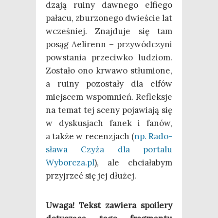
dza­ją ruiny daw­ne­go elfie­go
pała­cu, zbu­rzo­ne­go dwie­ście lat
wcze­śniej. Znaj­du­je się tam
posąg Aeli­renn – przy­wód­czy­ni
powsta­nia prze­ciw­ko ludziom.
Zosta­ło ono krwa­wo stłu­mio­ne,
a ruiny pozo­sta­ły dla elfów
miej­scem wspo­mnień. Reflek­sje
na temat tej sce­ny poja­wia­ją się
w dys­ku­sjach fanek i fanów,
a tak­że w recen­zjach (
np. Rado­
sła­wa Czy­ża dla por­ta­lu
Wyborcza.pl
), ale chcia­ła­bym
przyj­rzeć się jej dłużej.
Uwa­ga! Tekst zawie­ra spo­ile­ry