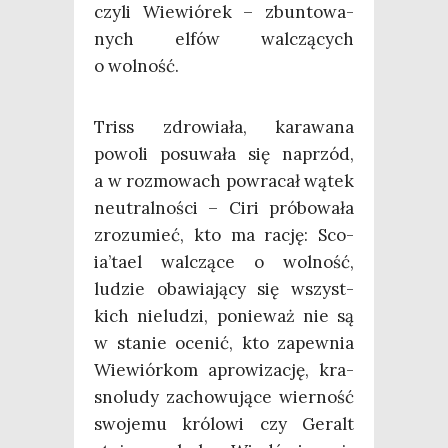
czy­li Wie­wió­rek – zbun­to­wa­
nych elfów wal­czą­cych
o wolność.
Triss zdro­wia­ła, kara­wa­na
powo­li posu­wa­ła się naprzód,
a w roz­mo­wach powra­cał wątek
neu­tral­no­ści – Ciri pró­bo­wa­ła
zro­zu­mieć, kto ma rację: Sco­
ia­’ta­el wal­czą­ce o wol­ność,
ludzie oba­wia­ją­cy się wszyst­
kich nie­lu­dzi, ponie­waż nie są
w sta­nie oce­nić, kto zapew­nia
Wie­wiór­kom apro­wi­za­cję, kra­
sno­lu­dy zacho­wu­ją­ce wier­ność
swo­je­mu kró­lo­wi czy Geralt