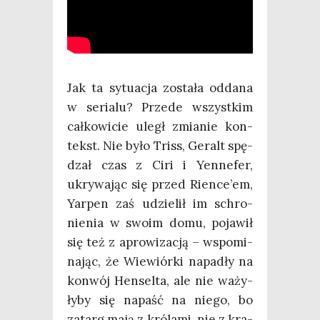
Jak ta sytu­acja zosta­ła odda­na
w seria­lu? Przede wszyst­kim
cał­ko­wi­cie uległ zmia­nie kon­
tekst. Nie było Triss, Geralt spę­
dzał czas z Ciri i Yen­ne­fer,
ukry­wa­jąc się przed Rience’em,
Yar­pen zaś udzie­lił im schro­
nie­nia w swo­im domu, poja­wił
się też z apro­wi­za­cją – wspo­mi­
na­jąc, że Wie­wiór­ki napa­dły na
kon­wój Hen­sel­ta, ale nie waży­
ły­by się napaść na nie­go, bo
zatarg mają z kró­la­mi, nie z kra­