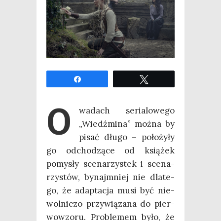
Udo­stęp­nij
Twe­etuj
O
wadach seria­lo­we­go
„Wiedź­mi­na” moż­na by
pisać dłu­go – poło­ży­ły
go odcho­dzą­ce od ksią­żek
pomy­sły sce­na­rzy­stek i sce­na­
rzy­stów, bynaj­mniej nie dla­te­
go, że adap­ta­cja musi być nie­
wol­ni­czo przy­wią­za­na do pier­
wo­wzo­ru. Pro­ble­mem było, że