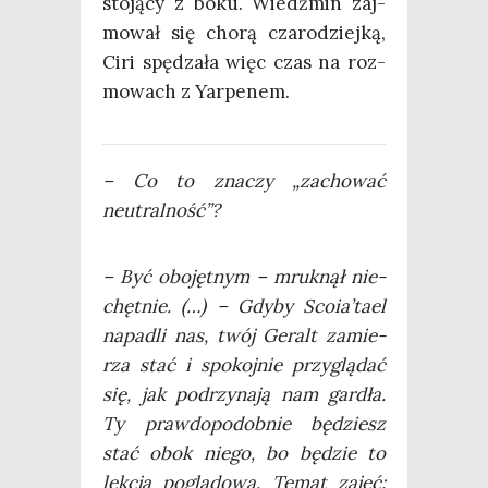
sto­ją­cy z boku. Wiedź­min zaj­
mo­wał się cho­rą cza­ro­dziej­ką,
Ciri spę­dza­ła więc czas na roz­
mo­wach z Yarpenem.
– Co to zna­czy „zacho­wać
neutralność”?
– Być obo­jęt­nym – mruk­nął nie­
chęt­nie. (…) – Gdy­by Scoia’tael
napa­dli nas, twój Geralt zamie­
rza stać i spo­koj­nie przy­glą­dać
się, jak pod­rzy­na­ją nam gar­dła.
Ty praw­do­po­dob­nie będziesz
stać obok nie­go, bo będzie to
lek­cja poglą­do­wa. Temat zajęć: