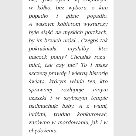
w kół­ko, bez wybo­ru, z kim
popa­dło i gdzie popa­dło.
A waszym kobie­tom wystar­czy
byle siąść na męskich por­t­kach,
by im brzuch urósł… Cze­goś tak
pokra­śnia­ła, myślał­by kto:
maczek polny? Chcia­łaś rozu­
mieć, tak czy nie? To i masz
szcze­rą praw­dę i wier­ną histo­rię
świa­ta, któ­rym wła­da ten, kto
spraw­niej roz­łu­pu­je innym
czasz­ki i w szyb­szym tem­pie
nadmu­chu­je baby. A z wami,
ludź­mi, trud­no kon­ku­ro­wać,
zarów­no w mor­do­wa­niu, jak i w
chędożeniu.