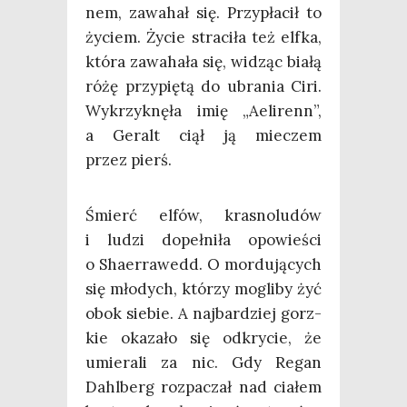
nem, zawa­hał się. Przy­pła­cił to
życiem. Życie stra­ci­ła też elf­ka,
któ­ra zawa­ha­ła się, widząc bia­łą
różę przy­pię­tą do ubra­nia Ciri.
Wykrzyk­nę­ła imię „Aeli­renn”,
a Geralt ciął ją mie­czem
przez pierś.
Śmierć elfów, kra­sno­lu­dów
i ludzi dopeł­ni­ła opo­wie­ści
o Sha­er­ra­wedd. O mor­du­ją­cych
się mło­dych, któ­rzy mogli­by żyć
obok sie­bie. A naj­bar­dziej gorz­
kie oka­za­ło się odkry­cie, że
umie­ra­li za nic. Gdy Regan
Dahl­berg roz­pa­czał nad cia­łem