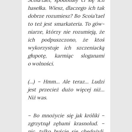
haseł­ka. Wiesz, dla­cze­go ich tak
dobrze rozu­miesz? Bo Scoia’tael
to też jest smar­ka­te­ria. To gów­
nia­rze, któ­rzy nie rozu­mie­ją, że
ich pod­pusz­czo­no, że ktoś
wyko­rzy­stu­je ich szcze­niac­ką
głu­po­tę, kar­miąc slo­ga­na­mi
o wolności.
(…) – Hmm… Ale teraz… Ludzi
jest prze­cież dużo wię­cej niż…
Niż was.
– Bo mno­ży­cie się jak kró­li­ki –
zgrzyt­nął zęba­mi kra­sno­lud. –
nic, tyl­ko byście się chę­do­ży­li,