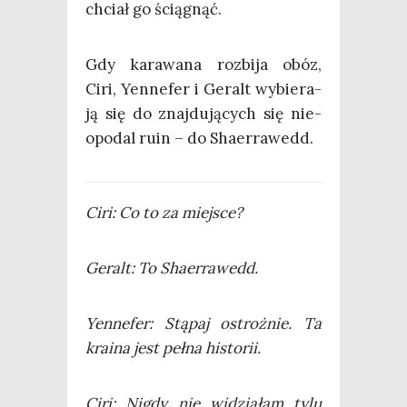
chciał go ściągnąć.
Gdy kara­wa­na roz­bi­ja obóz,
Ciri, Yen­ne­fer i Geralt wybie­ra­
ją się do znaj­du­ją­cych się nie­
opo­dal ruin – do Shaerrawedd.
Ciri: Co to za miejsce?
Geralt: To Shaerrawedd.
Yen­ne­fer: Stą­paj ostroż­nie. Ta
kra­ina jest peł­na historii.
Ciri: Nigdy nie widzia­łam tylu