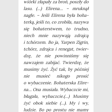
wiór­ki zła­pa­ły za broń, poszły do
lasu. (…) Eli­re­na… – mruk­nął
nagle. – Jeśli Eli­re­na była boha­
ter­ką, jeśli to, co zro­bi­ła, nazy­wa
się boha­ter­stwem, to trud­no,
niech mnie nazy­wa­ją zdraj­cą
i tchó­rzem. Bo ja, Yar­pen Zigrin,
tchórz, zdraj­ca i rene­gat, twier­
dzę, że nie powin­ni­śmy się
nawza­jem zabi­jać. Twier­dzę, że
musi­my żyć. Żyć tak, by póź­niej
nie musieć niko­go pro­sić
o wyba­cze­nie. Boha­ter­ska Eli­re­
na… Ona musia­ła. Wybacz­cie mi,
bła­ga­ła, wybacz­cie.(…) Musi­my
żyć obok sie­bie (…). My i wy,
ludzie. Bo po pro­stu nie mamy