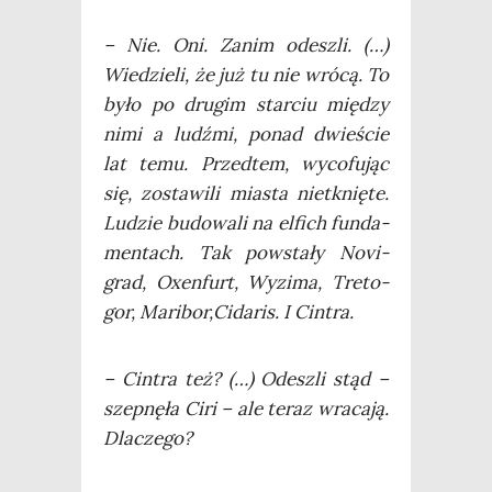
– Nie. Oni. Zanim ode­szli. (…)
Wie­dzie­li, że już tu nie wró­cą. To
było po dru­gim star­ciu mię­dzy
nimi a ludź­mi, ponad dwie­ście
lat temu. Przed­tem, wyco­fu­jąc
się, zosta­wi­li mia­sta nie­tknię­te.
Ludzie budo­wa­li na elfich fun­da­
men­tach. Tak powsta­ły Novi­
grad, Oxen­furt, Wyzi­ma, Tre­to­
gor, Maribor,Cidaris. I Cintra.
– Cin­tra też? (…) Ode­szli stąd –
szep­nę­ła Ciri – ale teraz wra­ca­ją.
Dlaczego?