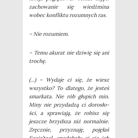
zacho­wa­nie się wiedź­mi­na
wobec kon­flik­tu rozum­nych ras.
– Nie rozumiem.
– Temu aku­rat nie dzi­wię się ani
trochę.
(…) – Wyda­je ci się, że wiesz
wszyst­ko? To dla­te­go, że jesteś
smar­ka­ta. Nie rób głu­pich min.
Miny nie przy­da­dzą ci doro­sło­
ści, a spra­wia­ją, że robisz się
jesz­cze brzyd­sza niż nor­mal­nie.
Zręcz­nie, przy­zna­ję, poję­łaś
Scoia’tael, spodo­ba­ły ci się ich