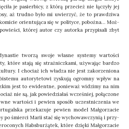
­ła je pasier­bi­cy, z któ­rą prze­cież nie łączy­ły jej
 losy, aż trud­no było mi uwie­rzyć, że to praw­dzi­wa
­ko­mi­cie orien­tu­ją­ca się w poli­ty­ce, poboż­na… Moż­
owie­ści, któ­rej autor czy autor­ka przy­pi­sa­li zbyt
yna­stie two­rzą swo­je wła­sne sys­te­my war­to­ści
 któ­re sta­ją się straż­nicz­ka­mi, uży­wa­jąc bar­dzo
kul­tu­ry. I cho­ciaż ich wła­dza nie jest zako­rze­nio­na
­bi­ste­mu auto­ry­te­to­wi zysku­ją ogrom­ny wpływ na
z­kim jest to ewi­dent­ne, ponie­waż widzi­my na nim
o­ciaż nie są, jak powie­dzia­łaś wcze­śniej, połą­czo­ne
ew­ne war­to­ści i pewien spo­sób uczest­ni­cze­nia we
or­tu­gal­ska prze­ka­zu­je pewien model Mał­go­rza­cie
by po śmier­ci Marii stać się wycho­waw­czy­nią i przy­
o­co­nych Habs­bur­żą­tek, któ­re dzię­ki Mał­go­rza­cie