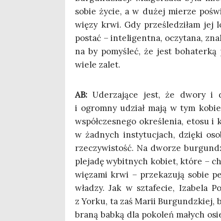
sobie życie, a w dużej mie­rze poświę­ci
wię­zy krwi. Gdy prze­śle­dzi­łam jej
postać – inte­li­gent­na, oczy­ta­na, zna
na by pomy­śleć, że jest boha­ter­ką p
wie­le zalet.
AB:
Ude­rza­ją­ce jest, że dwo­ry i d
i ogrom­ny udział mają w tym kobie­ty,
współ­cze­sne­go okre­śle­nia, eto­su i 
w żad­nych insty­tu­cjach, dzię­ki oso
rze­czy­wi­stość. Na dwo­rze bur­gund
ple­ja­dę wybit­nych kobiet, któ­re – ch
wię­za­mi krwi – prze­ka­zu­ją sobie p
wła­dzy. Jak w szta­fe­cie, Iza­be­la P
z Yor­ku, ta zaś Marii Bur­gundz­kiej, 
bra­ną bab­ką dla poko­leń małych osie­r