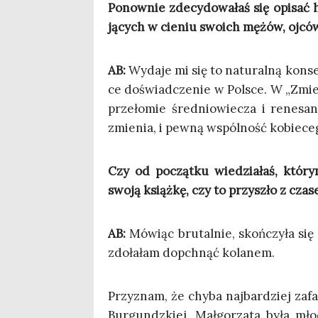
Ponow­nie zde­cy­do­wa­łaś się opi­sać 
ją­cych w cie­niu swo­ich mężów, ojców
AB:
Wyda­je mi się to natu­ral­ną kon­s
ce doświad­cze­nie w Pol­sce. W „Zmier
prze­ło­mie śre­dnio­wie­cza i rene­san
zmie­nia, i pew­ną wspól­ność kobie­ce
Czy od począt­ku wie­dzia­łaś, któ­r
swo­ją książ­kę, czy to przy­szło z cza
AB:
Mówiąc bru­tal­nie, skoń­czy­ła się 
zdo­ła­łam dopchnąć kolanem.
Przy­znam, że chy­ba naj­bar­dziej zafa­
Bur­gundz­kiej. Mał­go­rza­ta była mł