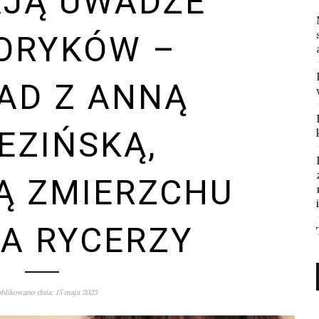
JĄ UWADZE
ORYKÓW –
AD Z ANNĄ
EZIŃSKĄ,
Ą ZMIERZCHU
A RYCERZY
blikowano dnia: 15 maja 2023