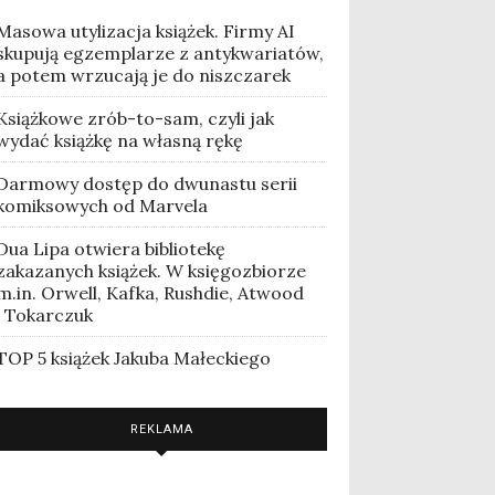
Masowa utylizacja książek. Firmy AI
skupują egzemplarze z antykwariatów,
a potem wrzucają je do niszczarek
Książkowe zrób-to-sam, czyli jak
wydać książkę na własną rękę
Darmowy dostęp do dwunastu serii
komiksowych od Marvela
Dua Lipa otwiera bibliotekę
zakazanych książek. W księgozbiorze
m.in. Orwell, Kafka, Rushdie, Atwood
i Tokarczuk
TOP 5 książek Jakuba Małeckiego
REKLAMA