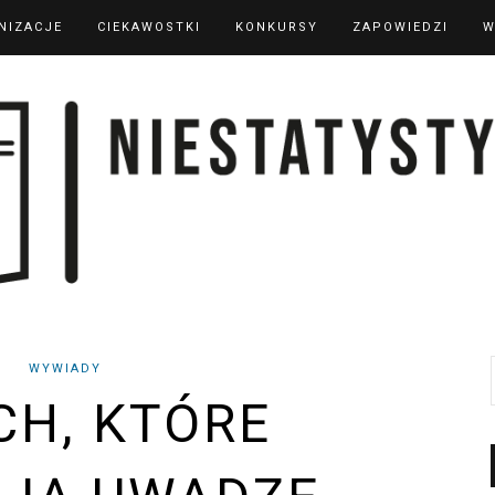
NIZACJE
CIEKAWOSTKI
KONKURSY
ZAPOWIEDZI
W
WYWIADY
CH, KTÓRE