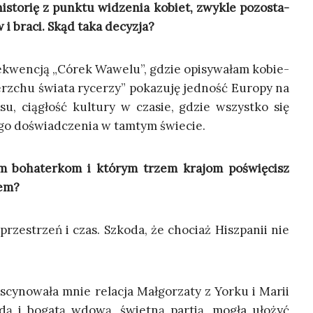
histo­rię z punk­tu widze­nia kobiet, zwy­kle pozo­sta­
 i bra­ci. Skąd taka decyzja?
e­kwen­cją „Córek Wawe­lu”, gdzie opi­sy­wa­łam kobie­
z­chu świa­ta ryce­rzy” poka­zu­ję jed­ność Euro­py na
­su, cią­głość kul­tu­ry w cza­sie, gdzie wszyst­ko się
­go doświad­cze­nia w tam­tym świecie.
ym boha­ter­kom i któ­rym trzem kra­jom poświę­cisz
sem?
prze­strzeń i czas. Szko­da, że cho­ciaż Hisz­pa­nii nie
scy­no­wa­ła mnie rela­cja Mał­go­rza­ty z Yor­ku i Marii
o­dą i boga­tą wdo­wą, świet­ną par­tią, mogła uło­żyć