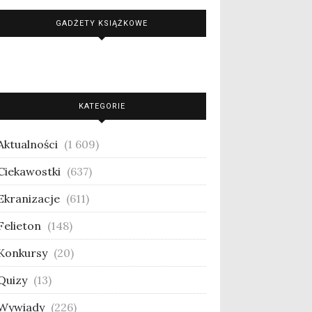
GADŻETY KSIĄŻKOWE
KATEGORIE
Aktualności
(1 609)
Ciekawostki
(637)
Ekranizacje
(611)
Felieton
(148)
Konkursy
(20)
Quizy
(13)
Wywiady
(226)