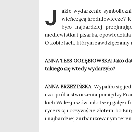
J
akie wyda­rze­nie sym­bo­licz­
wień­czą­cą śre­dnio­wie­cze? 
było naj­bar­dziej przej­mu­ją
medie­wist­ka i pisar­ka, opo­wie­dzia­
O kobie­tach, któ­rym zawdzię­cza­my
ANNA TESS GOŁĘBIOWSKA: Jako datę ko
takie­go się wte­dy wydarzyło?
ANNA BRZEZIŃSKA:
Wypa­li­ło się je
cza: pró­ba stwo­rze­nia pomię­dzy Fra
kich Wale­zju­szów, młod­szej gałę­zi fra
rycer­ską i oczy­wi­ście zło­tem, bo Bur
i naj­bar­dziej zur­ba­ni­zo­wa­nym tere