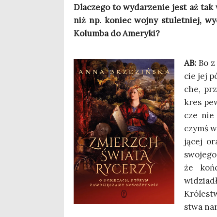
Dla­cze­go to wyda­rze­nie jest aż tak 
niż np. koniec woj­ny stu­let­niej, wy
Kolum­ba do Ameryki?
AB:
Bo z 
cie jej p
che, prz
kres pew­
cze nie 
czymś w 
ją­cej or
swo­je­go
że koń­
widzia­dł
Kró­le­st
stwa nar