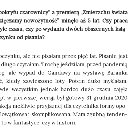
kry­fu cza­row­ni­cy” a pre­mie­rą „Zmierz­chu świa­ta
ię­cza­my nowo­żyt­ność” minę­ło aż 5 lat. Czy pra­ca
ż tyle cza­su, czy po wyda­niu dwóch obszer­nych ksią­
czyn­ku od pisania?
zyn­ku, ale nie pisa­łam przez pięć lat. Pisa­nie jest
o dłu­go czy­ta­łam. Tro­chę jeź­dzi­łam: przed pan­de­mią
ra­rę, ale wypad do Gan­da­wy na wysta­wę Baran­ka
ć, kie­dy zawie­szo­no loty. Potem dużo myśla­łam.
zede wszyst­kim jed­nak bar­dzo dużo cza­su zaję­ła
pt w pierw­szej wer­sji był goto­wy 31 grud­nia 2020
­cją moż­li­wie przy­ja­znej dla czy­tel­ni­ka for­my opo­
ie­lo­wąt­ko­wa i skom­pli­ko­wa­na. Mam zgub­ną ten­den­
to w fan­ta­sty­ce, czy w historii.