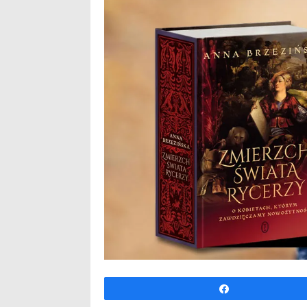
Udo­stęp­nij