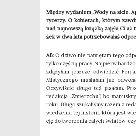
Mię­dzy wyda­niem „Wody na sicie. Apo­
ryce­rzy. O kobie­tach, któ­rym zawdz
nad naj­now­szą książ­ką zaję­ła Ci a
żek w dwa lata potrze­bo­wa­łaś odpo­
AB:
O dzi­wo nie pamię­tam tego odpo­c
tyl­ko czę­ścią pra­cy. Naj­pierw bar­dz
zdą­ży­łam jesz­cze odwie­dzić Fer­
Mistycz­ne­go musia­łam już odwo­ła
Oczy­wi­ście dłu­go też pisa­łam. Pr
redak­cja „Zmierz­chu”, bo manu­skry
roku. Dłu­go szu­ka­li­śmy razem z redak
wie­dze­nia tej histo­rii, któ­ra jest w
cję do two­rze­nia całych świa­tów, czy 