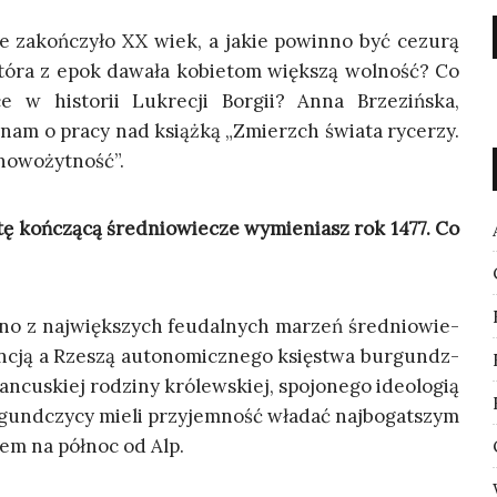
nie zakoń­czy­ło XX wiek, a jakie powin­no być cezu­rą
Któ­ra z epok dawa­ła kobie­tom więk­szą wol­ność? Co
­ce w histo­rii Lukre­cji Bor­gii? Anna Brze­ziń­ska,
ła nam o pra­cy nad książ­ką „Zmierzch świa­ta ryce­rzy.
 nowożytność”.
ń­czą­cą śre­dnio­wie­cze wymie­niasz rok 1477. Co
d­no z naj­więk­szych feu­dal­nych marzeń śre­dnio­wie­
n­cją a Rze­szą auto­no­micz­ne­go księ­stwa bur­gundz­
n­cu­skiej rodzi­ny kró­lew­skiej, spo­jo­ne­go ide­olo­gią
­gund­czy­cy mie­li przy­jem­ność wła­dać naj­bo­gat­szym
­nem na pół­noc od Alp.