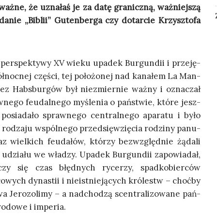
waż­ne, że uzna­łaś je za datę gra­nicz­ną, waż­niej­szą
da­nie „Biblii” Guten­ber­ga czy dotar­cie Krzysz­to­fa
per­spek­ty­wy XV wie­ku upa­dek Bur­gun­dii i prze­ję­
ół­noc­nej czę­ści, tej poło­żo­nej nad kana­łem La Man­
ez Habs­bur­gów był nie­zmier­nie waż­ny i ozna­czał
ne­go feu­dal­ne­go myśle­nia o pań­stwie, któ­re jesz­
posia­da­ło spraw­ne­go cen­tral­ne­go apa­ra­tu i było
rodza­ju wspól­ne­go przed­się­wzię­cia rodzi­ny panu­
az wiel­kich feu­da­łów, któ­rzy bez­względ­nie żąda­li
 udzia­łu we wła­dzy. Upa­dek Bur­gun­dii zapo­wia­dał,
czy się czas błęd­nych ryce­rzy, spad­ko­bier­ców
o­wych dyna­stii i nie­ist­nie­ją­cych kró­lestw – choć­by
wa Jero­zo­li­my – a nad­cho­dzą scen­tra­li­zo­wa­ne pań­
o­do­we i imperia.