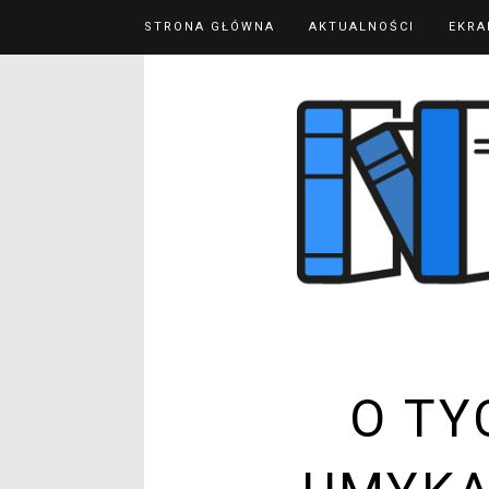
STRONA GŁÓWNA
AKTUALNOŚCI
EKRA
O TY