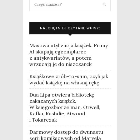
NAJCHĘTNIEJ CZYTANE WPISY:
Masowa utylizacja książek. Firmy
AI skupują egzemplarze
z antykwariatów, a potem
wrzucają je do niszczarek
Książkowe zrób-to-sam, czyli jak
wydać książkę na własną rękę
Dua Lipa otwiera bibliotekę
zakazanych książek.
W księgozbiorze m.in. Orwell,
Kafka, Rushdie, Atwood
i Tokarczuk
Darmowy dostęp do dwunastu
serii komiksowych od Marvela