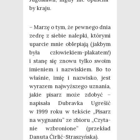
by kraju.
– Marzę o tym, że pew­ne­go dnia
zedrę z sie­bie nalep­ki, któ­ry­mi
upar­cie mnie oble­pia­ją (jak­bym
była czło­wie­kiem-pla­ka­tem!)
i sta­nę się zno­wu tyl­ko swo­im
imie­niem i nazwi­skiem. Bo to
wła­śnie, imię i nazwi­sko, jest
wyra­zem naj­wyż­sze­go uzna­nia,
jakie pisarz może zdo­być –
napi­sa­ła Dubra­vka Ugre­šić
w 1999 roku w tek­ście „Pisarz
na wygna­niu” ze zbio­ru „Czy­ta­
nie wzbro­nio­ne” (prze­kład
Danu­ta Ćirlić-Straszyńska).