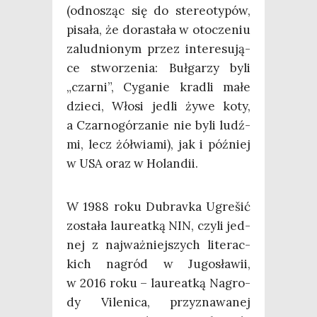
(odno­sząc się do ste­reo­ty­pów,
pisa­ła, że dora­sta­ła w oto­cze­niu
zalud­nio­nym przez inte­re­su­ją­
ce stwo­rze­nia: Buł­ga­rzy byli
„czar­ni”, Cyga­nie kra­dli małe
dzie­ci, Wło­si jedli żywe koty,
a Czar­no­gó­rza­nie nie byli ludź­
mi, lecz żół­wia­mi), jak i póź­niej
w USA oraz w Holandii.
W 1988 roku Dubra­vka Ugre­šić
zosta­ła lau­re­at­ką NIN, czy­li jed­
nej z naj­waż­niej­szych lite­rac­
kich nagród w Jugo­sła­wii,
w 2016 roku – lau­re­at­ką Nagro­
dy Vile­ni­ca, przy­zna­wa­nej