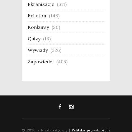
Ekranizacje
(611)
Felieton
(148)
Konkursy
(20)
Quizy
(13)
Wywiady
(226)
Zapowiedzi
(405)
© 2026 - Niestatystyczny |
Polityka prywatności i