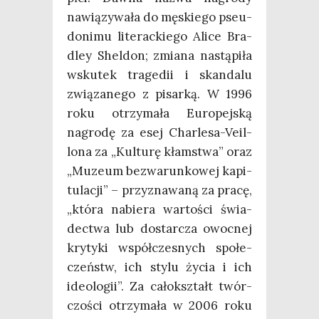
nawią­zy­wa­ła do męskie­go pseu­
do­ni­mu lite­rac­kie­go Ali­ce Bra­
dley Shel­don; zmia­na nastą­pi­ła
wsku­tek tra­ge­dii i skan­da­lu
zwią­za­ne­go z pisar­ką. W 1996
roku otrzy­ma­ła Euro­pej­ską
nagro­dę za esej Char­le­sa-Veil­
lo­na za „Kul­tu­rę kłam­stwa” oraz
„Muzeum bez­wa­run­ko­wej kapi­
tu­la­cji” – przy­zna­wa­ną za pra­cę,
„któ­ra nabie­ra war­to­ści świa­
dec­twa lub dostar­cza owoc­nej
kry­ty­ki współ­cze­snych spo­łe­
czeństw, ich sty­lu życia i ich
ide­olo­gii”. Za cało­kształt twór­
czo­ści otrzy­ma­ła w 2006 roku