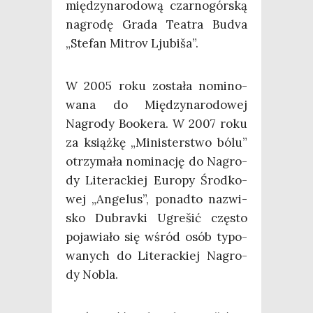
mię­dzy­na­ro­do­wą czar­no­gór­ską
nagro­dę Gra­da Teatra Budva
„Ste­fan Mitrov Ljubiša”.
W 2005 roku zosta­ła nomi­no­
wa­na do Mię­dzy­na­ro­do­wej
Nagro­dy Booke­ra. W 2007 roku
za książ­kę „Mini­ster­stwo bólu”
otrzy­ma­ła nomi­na­cję do Nagro­
dy Lite­rac­kiej Euro­py Środ­ko­
wej „Ange­lus”, ponad­to nazwi­
sko Dubra­vki Ugre­šić czę­sto
poja­wia­ło się wśród osób typo­
wa­nych do Lite­rac­kiej Nagro­
dy Nobla.