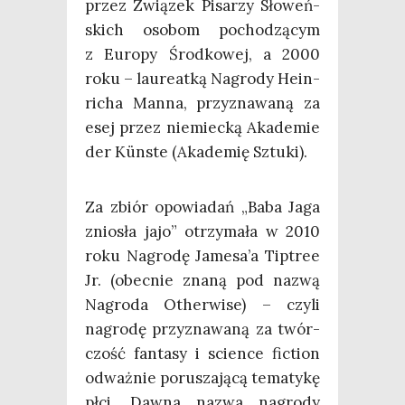
przez Zwią­zek Pisa­rzy Sło­weń­
skich oso­bom pocho­dzą­cym
z Euro­py Środ­ko­wej, a 2000
roku – lau­re­at­ką Nagro­dy Hein­
ri­cha Man­na, przy­zna­wa­ną za
esej przez nie­miec­ką Aka­de­mie
der Kün­ste (Aka­de­mię Sztuki).
Za zbiór opo­wia­dań „Baba Jaga
znio­sła jajo” otrzy­ma­ła w 2010
roku Nagro­dę Jamesa’a Tip­tree
Jr. (obec­nie zna­ną pod nazwą
Nagro­da Other­wi­se) – czy­li
nagro­dę przy­zna­wa­ną za twór­
czość fan­ta­sy i scien­ce fic­tion
odważ­nie poru­sza­ją­cą tema­ty­kę
płci. Daw­na nazwa nagro­dy