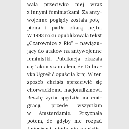
wa­ła prze­ciw­ko niej wraz
z inny­mi femi­nist­ka­mi. Za anty­
wo­jen­ne poglą­dy zosta­ła potę­
pio­na i padła ofia­rą hej­tu.
W 1993 roku opu­bli­ko­wa­ła tekst
„Cza­row­ni­ce z Rio” – nawią­zu­
ją­cy do ata­ków na anty­wo­jen­ne
femi­nist­ki. Publi­ka­cja oka­za­ła
się takim skan­da­lem, że Dubra­
vka Ugre­šić opu­ści­ła kraj. W ten
spo­sób chcia­ła sprze­ci­wić się
chor­wac­kie­mu nacjo­na­li­zmo­wi.
Resz­tę życia spę­dzi­ła na emi­
gra­cji, przede wszyst­kim
w Amster­da­mie. Przy­zna­ła
potem, że gdy­by nie roz­pad
Jugo­sła­wii, nigdy nie opu­ści­ła­