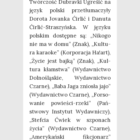
Twór­czość Dubra­vki Ugre­šić na
język pol­ski prze­tłu­ma­czy­ły
Doro­ta Jovan­ka Ćir­lić i Danu­ta
Ćir­lić-Stra­szyń­ska. W języ­ku
pol­skim dostęp­ne są: „Niko­go
nie ma w domu” (Znak), „Kul­tu­
ra kara­oke” (Kor­po­ra­cja Ha!art),
„Życie jest baj­ką” (Znak), „Kul­
tu­ra kłam­stwa” (Wydaw­nic­two
Dol­no­ślą­skie, Wydaw­nic­two
Czar­ne), „Baba Jaga znio­sła jajo”
(Wydaw­nic­two Czar­ne), „For­so­
wa­nie powie­ści-rze­ki” (Pań­
stwo­wy Insty­tut Wydaw­ni­czy),
„Stef­cia Ćwiek w szpo­nach
życia” (Wydaw­nic­two Czar­ne),
„Ame­ry­kań­ski fik­cjo­narz”