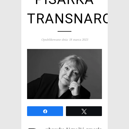
TRANSNAROD
Opublikowano dnia: 18 marca 2023
Udo­stęp­nij
Twe­etuj