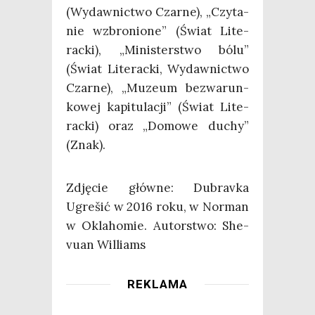
(Wydaw­nic­two Czar­ne), „Czy­ta­
nie wzbro­nio­ne” (Świat Lite­
rac­ki), „Mini­ster­stwo bólu”
(Świat Lite­rac­ki, Wydaw­nic­two
Czar­ne), „Muzeum bez­wa­run­
ko­wej kapi­tu­la­cji” (Świat Lite­
rac­ki) oraz „Domo­we duchy”
(Znak).
Zdję­cie głów­ne: Dubra­vka
Ugre­šić w 2016 roku, w Nor­man
w Okla­ho­mie. Autor­stwo: She­
vu­an Williams
REKLAMA