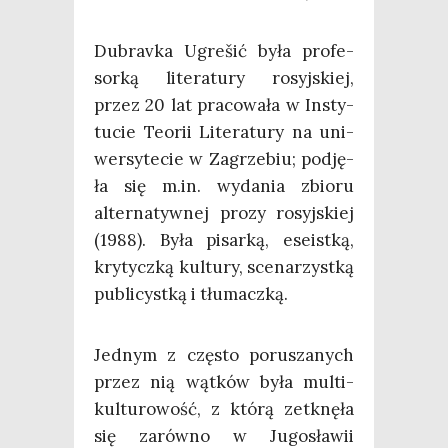
Dubra­vka Ugre­šić była pro­fe­
sor­ką lite­ra­tu­ry rosyj­skiej,
przez 20 lat pra­co­wa­ła w Insty­
tu­cie Teo­rii Lite­ra­tu­ry na uni­
wer­sy­te­cie w Zagrze­biu; pod­ję­
ła się m.in. wyda­nia zbio­ru
alter­na­tyw­nej pro­zy rosyj­skiej
(1988). Była pisar­ką, ese­ist­ką,
kry­tycz­ką kul­tu­ry, sce­na­rzyst­ką
publi­cyst­ką i tłumaczką.
Jed­nym z czę­sto poru­sza­nych
przez nią wąt­ków była mul­ti­
kul­tu­ro­wość, z któ­rą zetknę­ła
się zarów­no w Jugo­sła­wii