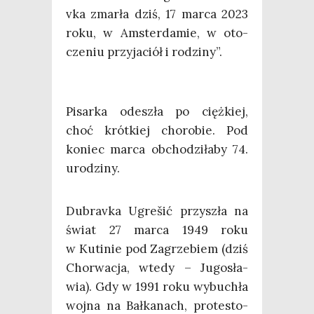
vka zmar­ła dziś, 17 mar­ca 2023
roku, w Amster­da­mie, w oto­
cze­niu przy­ja­ciół i rodziny”.
Pisar­ka ode­szła po cięż­kiej,
choć krót­kiej cho­ro­bie. Pod
koniec mar­ca obcho­dzi­ła­by 74.
urodziny.
Dubra­vka Ugre­šić przy­szła na
świat 27 mar­ca 1949 roku
w Kuti­nie pod Zagrze­biem (dziś
Chor­wa­cja, wte­dy – Jugo­sła­
wia). Gdy w 1991 roku wybu­chła
woj­na na Bał­ka­nach, pro­te­sto­