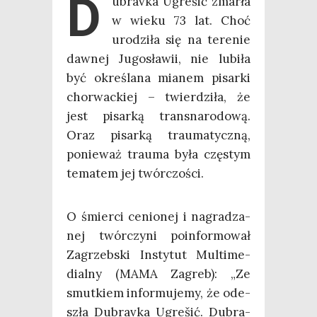
D
ubra­vka Ugre­šić zmar­ła
w wie­ku 73 lat. Choć
uro­dzi­ła się na tere­nie
daw­nej Jugo­sła­wii, nie lubi­ła
być okre­śla­na mia­nem pisar­ki
chor­wac­kiej – twier­dzi­ła, że
jest pisar­ką trans­na­ro­do­wą.
Oraz pisar­ką trau­ma­tycz­ną,
ponie­waż trau­ma była czę­stym
tema­tem jej twórczości.
O śmier­ci cenio­nej i nagra­dza­
nej twór­czy­ni poin­for­mo­wał
Zagrzeb­ski Insty­tut Mul­ti­me­
dial­ny (MAMA Zagreb): „Ze
smut­kiem infor­mu­je­my, że ode­
szła Dubra­vka Ugre­šić. Dubra­