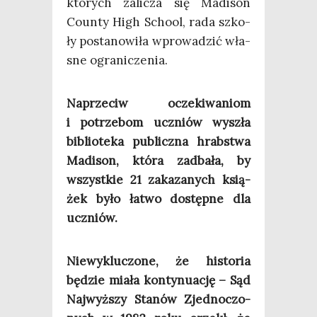
któ­rych zali­cza się Madi­son
Coun­ty High Scho­ol, rada szko­
ły posta­no­wi­ła wpro­wa­dzić wła­
sne ograniczenia.
Naprze­ciw ocze­ki­wa­niom
i potrze­bom uczniów wyszła
biblio­te­ka publicz­na hrab­stwa
Madi­son, któ­ra zadba­ła, by
wszyst­kie 21 zaka­za­nych ksią­
żek było łatwo dostęp­ne dla
uczniów.
Nie­wy­klu­czo­ne, że histo­ria
będzie mia­ła kon­ty­nu­ację – Sąd
Naj­wyż­szy Sta­nów Zjed­no­czo­