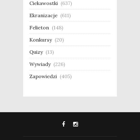
Ciekawostki
(637)
Ekranizacje
(611)
Felieton
(148)
Konkursy
(20)
Quizy
(13)
Wywiady
(226)
Zapowiedzi
(405)