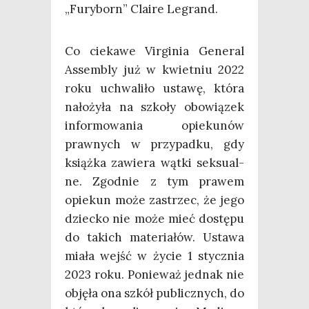
„Fury­born” Cla­ire Legrand.
Co cie­ka­we Vir­gi­nia Gene­ral
Assem­bly już w kwiet­niu 2022
roku uchwa­li­ło usta­wę, któ­ra
nało­ży­ła na szko­ły obo­wią­zek
infor­mo­wa­nia opie­ku­nów
praw­nych w przy­pad­ku, gdy
książ­ka zawie­ra wąt­ki sek­su­al­
ne. Zgod­nie z tym pra­wem
opie­kun może zastrzec, że jego
dziec­ko nie może mieć dostę­pu
do takich mate­ria­łów. Usta­wa
mia­ła wejść w życie 1 stycz­nia
2023 roku. Ponie­waż jed­nak nie
obję­ła ona szkół publicz­nych, do