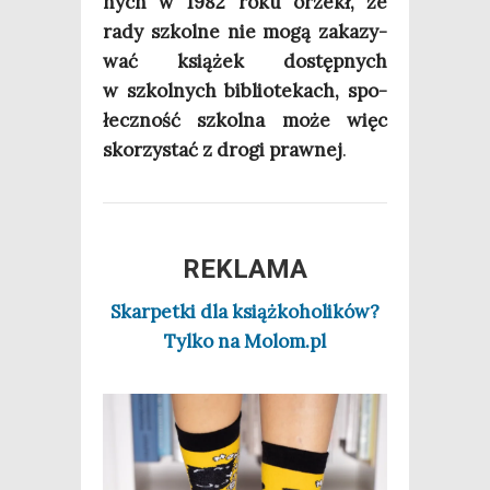
nych w 1982 roku orzekł, że
rady szkol­ne nie mogą zaka­zy­
wać ksią­żek dostęp­nych
w szkol­nych biblio­te­kach, spo­
łecz­ność szkol­na może więc
sko­rzy­stać z dro­gi praw­nej
.
REKLAMA
Skar­pet­ki dla książ­ko­ho­li­ków?
Tyl­ko na Molom.pl