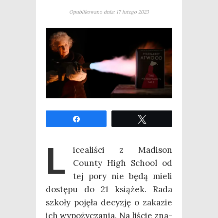
Opublikowano dnia: 17 lutego 2023
Udo­stęp­nij
Twe­etuj
L
ice­ali­ści z Madi­son
Coun­ty High Scho­ol od
tej pory nie będą mie­li
dostę­pu do 21 ksią­żek. Rada
szko­ły poję­ła decy­zję o zaka­zie
ich wypo­ży­cza­nia. Na liście zna­