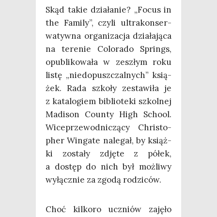
Skąd takie dzia­ła­nie? „Focus in
the Fami­ly”, czy­li ultra­kon­ser­
wa­tyw­na orga­ni­za­cja dzia­ła­ją­ca
na tere­nie Colo­ra­do Springs,
opu­bli­ko­wa­ła w zeszłym roku
listę „nie­do­pusz­czal­nych” ksią­
żek. Rada szko­ły zesta­wi­ła je
z kata­lo­giem biblio­te­ki szkol­nej
Madi­son Coun­ty High Scho­ol.
Wice­prze­wod­ni­czą­cy Chri­sto­
pher Win­ga­te nale­gał, by książ­
ki zosta­ły zdję­te z półek,
a dostęp do nich był moż­li­wy
wyłącz­nie za zgo­dą rodziców.
Choć kil­ko­ro uczniów zaję­ło