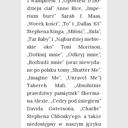
z wam­pi­rem” i „Opo­wieść o zło­
dzie­ju ciał” Anne Rice, „Impe­
rium burz” Sarah J. Maas,
„Worek kości”, „To” i „Dal­las ‘63”
Ste­phe­na Kin­ga, „Miłość”, „Sula”,
„Tar Baby” i „Naj­bar­dziej nie­bie­
skie oko” Toni Mor­ri­son,
„Dotknij mnie”, „Odkryj mnie”,
„Roz­budź mnie” (oraz nie­wy­da­
ne po pol­sku tomy „Shat­ter Me”,
„Ima­gi­ne Me”, „Unra­vel Me”)
Tahe­reh Mafi, „Abso­lut­nie
praw­dzi­wy pamięt­nik” Sher­ma­
na Ale­xie, „Cedry pod śnie­giem”
Davi­da Guter­so­na, „Char­lie”
Ste­phe­na Chbosky’ego, a tak­że
nie­do­stęp­ny w naszym języ­ku