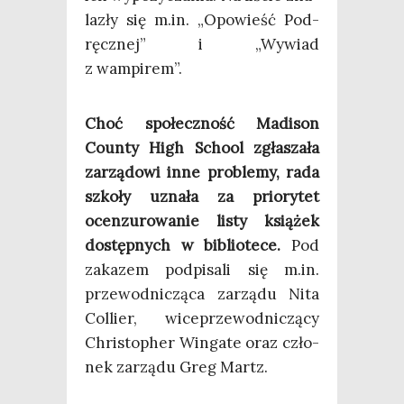
la­zły się m.in. „Opo­wieść Pod­
ręcz­nej” i „Wywiad
z wampirem”.
Choć spo­łecz­ność Madi­son
Coun­ty High Scho­ol zgła­sza­ła
zarzą­do­wi inne pro­ble­my, rada
szko­ły uzna­ła za prio­ry­tet
ocen­zu­ro­wa­nie listy ksią­żek
dostęp­nych w biblio­te­ce.
Pod
zaka­zem pod­pi­sa­li się m.in.
prze­wod­ni­czą­ca zarzą­du Nita
Col­lier, wice­prze­wod­ni­czą­cy
Chri­sto­pher Win­ga­te oraz czło­
nek zarzą­du Greg Martz.