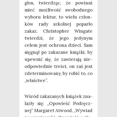
głos, twier­dząc, że powin­ni
mieć moż­li­wość swo­bod­ne­go
wybo­ru lek­tur, to wie­lu człon­
ków rady szkol­nej popar­ło
zakaz. Chri­sto­pher Win­ga­te
twier­dzi, że jego jedy­nym
celem jest ochro­na dzie­ci. Sam
się­gnął po zaka­za­ne książ­ki, by
upew­nić się, że zawie­ra­ją nie­
od­po­wied­nie tre­ści, on zaś jest
zde­ter­mi­no­wa­ny, by robić to, co
„wła­ści­we”.
Wśród zaka­za­nych ksią­żek zna­
la­zły się: „Opo­wieść Pod­ręcz­
nej” Mar­ga­ret Atwo­od, „Wywiad