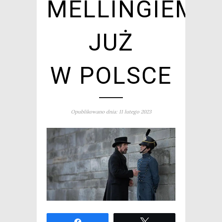
MELLINGIEM
JUŻ
W POLSCE
Opublikowano dnia: 11 lutego 2023
Udo­stęp­nij
Twe­etuj