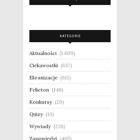
KATEGORIE
Aktualności
(1 609)
Ciekawostki
(637)
Ekranizacje
(611)
Felieton
(148)
Konkursy
(20)
Quizy
(13)
Wywiady
(226)
Zapowiedzi
(405)