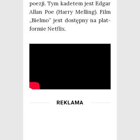
poezji. Tym kade­tem jest Edgar
Allan Poe (Har­ry Mel­ling). Film
„Biel­mo” jest dostęp­ny na plat­
for­mie Netflix.
REKLAMA