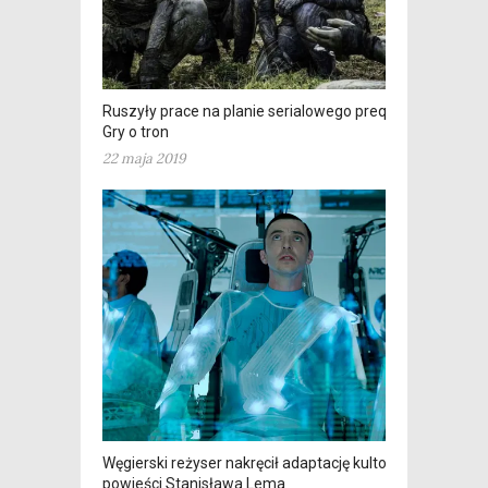
Ruszyły prace na planie serialowego prequela
Gry o tron
22 maja 2019
Węgierski reżyser nakręcił adaptację kultowej
powieści Stanisława Lema