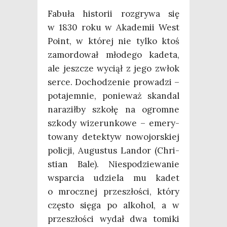
Fabu­ła histo­rii roz­gry­wa się
w 1830 roku w Aka­de­mii West
Point, w któ­rej nie tyl­ko ktoś
zamor­do­wał mło­de­go kade­ta,
ale jesz­cze wyciął z jego zwłok
ser­ce. Docho­dze­nie pro­wa­dzi –
pota­jem­nie, ponie­waż skan­dal
nara­ził­by szko­łę na ogrom­ne
szko­dy wize­run­ko­we – eme­ry­
to­wa­ny detek­tyw nowo­jor­skiej
poli­cji, Augu­stus Lan­dor (Chri­
stian Bale). Nie­spo­dzie­wa­nie
wspar­cia udzie­la mu kadet
o mrocz­nej prze­szło­ści, któ­ry
czę­sto się­ga po alko­hol, a w
prze­szło­ści wydał dwa tomi­ki