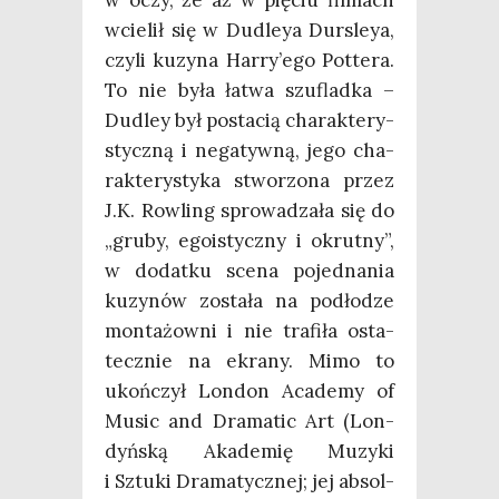
wcie­lił się w Dudleya Dur­sleya,
czy­li kuzy­na Harry’ego Pot­te­ra.
To nie była łatwa szu­flad­ka –
Dudley był posta­cią cha­rak­te­ry­
stycz­ną i nega­tyw­ną, jego cha­
rak­te­ry­sty­ka stwo­rzo­na przez
J.K. Row­ling spro­wa­dza­ła się do
„gru­by, ego­istycz­ny i okrut­ny”,
w dodat­ku sce­na pojed­na­nia
kuzy­nów zosta­ła na pod­ło­dze
mon­ta­żow­ni i nie tra­fi­ła osta­
tecz­nie na ekra­ny. Mimo to
ukoń­czył Lon­don Aca­de­my of
Music and Dra­ma­tic Art (Lon­
dyń­ską Aka­de­mię Muzy­ki
i Sztu­ki Dra­ma­tycz­nej; jej absol­