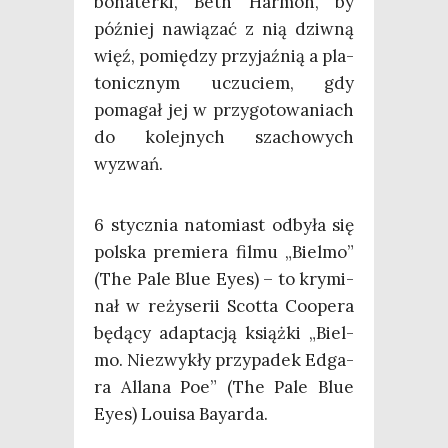
boha­ter­ki, Beth Har­mon, by
póź­niej nawią­zać z nią dziw­ną
więź, pomię­dzy przy­jaź­nią a pla­
to­nicz­nym uczu­ciem, gdy
poma­gał jej w przy­go­to­wa­niach
do kolej­nych sza­cho­wych
wyzwań.
6 stycz­nia nato­miast odby­ła się
pol­ska pre­mie­ra fil­mu „Biel­mo”
(The Pale Blue Eyes) – to kry­mi­
nał w reży­se­rii Scot­ta Coope­ra
będą­cy adap­ta­cją książ­ki „Biel­
mo. Nie­zwy­kły przy­pa­dek Edga­
ra Alla­na Poe” (The Pale Blue
Eyes) Louisa Bayarda.