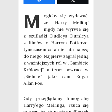
M
ogło­by się wyda­wać,
że Har­ry Mel­ling
nigdy nie wyrwie się
z szu­flad­ki Dudleya Dur­sleya
z fil­mów o Har­rym Pot­te­rze,
tym­cza­sem ostat­nie lata nale­żą
do nie­go. Naj­pierw zagrał jed­ną
z waż­niej­szych ról w „Gam­bi­cie
Kró­lo­wej”, a teraz powra­ca w
„Biel­mie” jako sam Edgar
Allan Poe.
Gdy prze­glą­da­my fil­mo­gra­fię
Harry’ego Mel­lin­ga, rzu­ca się
w oczy, że aż w pię­ciu fil­mach