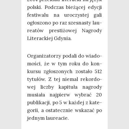
pol­ski. Pod­czas bie­żą­cej edy­cji
festi­wa­lu na uro­czy­stej gali
ogło­szo­no po raz szes­na­sty lau­
re­atów pre­sti­żo­wej Nagro­dy
Lite­rac­kiej Gdynia.
Orga­ni­za­to­rzy poda­li do wia­do­
mo­ści, że w tym roku do kon­
kur­su zgło­szo­nych zosta­ło 512
tytu­łów. Z tej nie­mal rekor­do­
wej licz­by kapi­tu­ła nagro­dy
musia­ła naj­pierw wybrać 20
publi­ka­cji, po 5 w każ­dej z kate­
go­rii, a osta­tecz­nie wska­zać po
jed­nym laureacie.