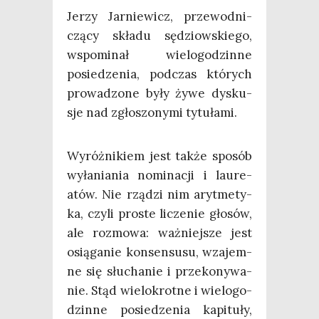
Jerzy Jar­nie­wicz, prze­wod­ni­
czą­cy skła­du sędziow­skie­go,
wspo­mi­nał wie­lo­go­dzin­ne
posie­dze­nia, pod­czas któ­rych
pro­wa­dzo­ne były żywe dys­ku­
sje nad zgło­szo­ny­mi tytułami.
Wyróż­ni­kiem jest tak­że spo­sób
wyła­nia­nia nomi­na­cji i lau­re­
atów. Nie rzą­dzi nim aryt­me­ty­
ka, czy­li pro­ste licze­nie gło­sów,
ale roz­mo­wa: waż­niej­sze jest
osią­ga­nie kon­sen­su­su, wza­jem­
ne się słu­cha­nie i prze­ko­ny­wa­
nie. Stąd wie­lo­krot­ne i wie­lo­go­
dzin­ne posie­dze­nia kapi­tu­ły,