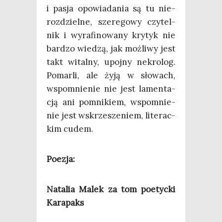
i pasja opo­wia­da­nia są tu nie­
roz­dziel­ne, sze­re­go­wy czy­tel­
nik i wyra­fi­no­wa­ny kry­tyk nie
bar­dzo wie­dzą, jak moż­li­wy jest
takt wital­ny, upoj­ny nekro­log.
Pomar­li, ale żyją w sło­wach,
wspo­mnie­nie nie jest lamen­ta­
cją ani pomni­kiem, wspo­mnie­
nie jest wskrze­sze­niem, lite­rac­
kim cudem.
Poezja:
Nata­lia Malek za tom poetyc­ki
Karapaks