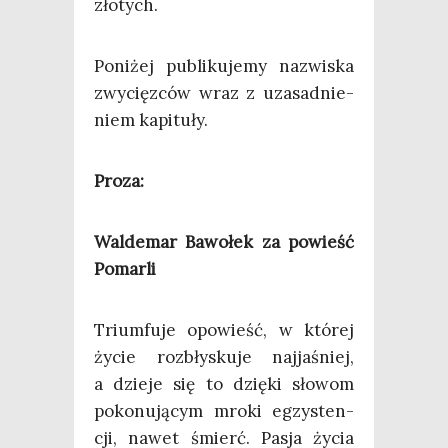
złotych.
Poni­żej publi­ku­je­my nazwi­ska
zwy­cięz­ców wraz z uza­sad­nie­
niem kapituły.
Pro­za:
Wal­de­mar Bawo­łek za powieść
Pomarli
Trium­fu­je opo­wieść, w któ­rej
życie roz­bły­sku­je naj­ja­śniej,
a dzie­je się to dzię­ki sło­wom
poko­nu­ją­cym mro­ki egzy­sten­
cji, nawet śmierć. Pasja życia