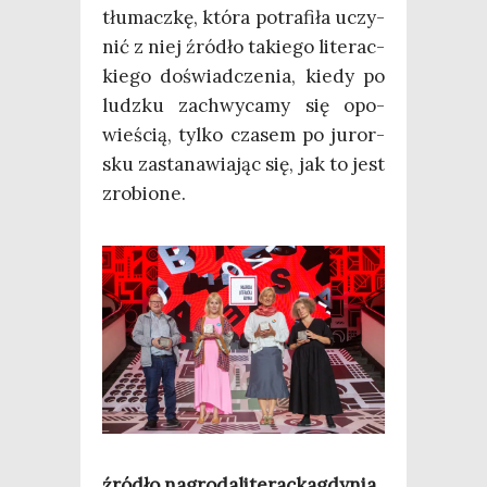
tłu­macz­kę, któ­ra potra­fi­ła uczy­
nić z niej źró­dło takie­go lite­rac­
kie­go doświad­cze­nia, kie­dy po
ludz­ku zachwy­ca­my się opo­
wie­ścią, tyl­ko cza­sem po juror­
sku zasta­na­wia­jąc się, jak to jest
zrobione.
źró­dło nagrodaliterackagdynia