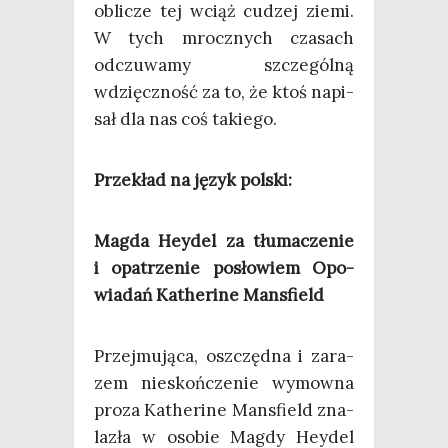
obli­cze tej wciąż cudzej zie­mi.
W tych mrocz­nych cza­sach
odczu­wa­my szcze­gól­ną
wdzięcz­ność za to, że ktoś napi­
sał dla nas coś takiego.
Prze­kład na język polski:
Mag­da Hey­del za tłu­ma­cze­nie
i opa­trze­nie posło­wiem Opo­
wia­dań Kathe­ri­ne Mansfield
Przej­mu­ją­ca, oszczęd­na i zara­
zem nie­skoń­cze­nie wymow­na
pro­za Kathe­ri­ne Mans­field zna­
la­zła w oso­bie Mag­dy Hey­del