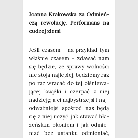
Joan­na Kra­kow­ska za Odmień­
czą rewo­lu­cję. Per­for­mans na
cudzej ziemi
Jeśli cza­sem – na przy­kład tym
wła­śnie cza­sem – zda­wać nam
się będzie, że spra­wy wol­no­ści
nie sto­ją naj­le­piej, będzie­my raz
po raz wra­cać do tej olśnie­wa­
ją­cej książ­ki i czer­pać z niej
nadzie­ję; a ci naj­by­strzej­si i naj­
od­waż­niej­si spo­śród nas będą
się z niej uczyć, jak sta­wać bła­
zeń­skim oko­niem i jak odmie­
niać, bez ustan­ku odmie­niać,