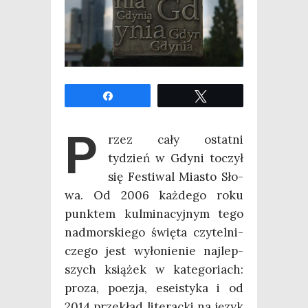
Udo­stęp­nij
Twe­etuj
P
rzez cały ostat­ni
tydzień w Gdy­ni toczył
się Festi­wal Mia­sto Sło­
wa. Od 2006 każ­de­go roku
punk­tem kul­mi­na­cyj­nym tego
nad­mor­skie­go świę­ta czy­tel­ni­
cze­go jest wyło­nie­nie naj­lep­
szych ksią­żek w kate­go­riach:
pro­za, poezja, ese­isty­ka i od
2014 prze­kład lite­rac­ki na język