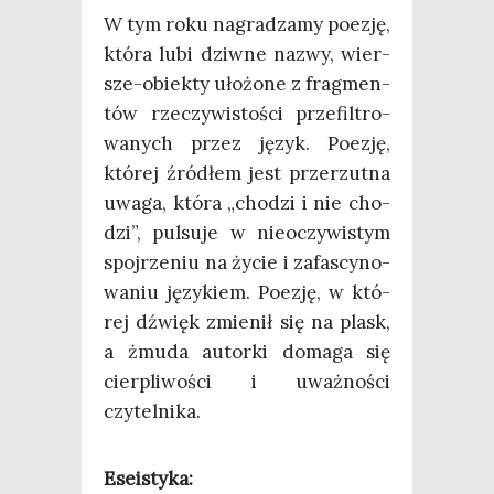
W tym roku nagra­dza­my poezję,
któ­ra lubi dziw­ne nazwy, wier­
sze-obiek­ty uło­żo­ne z frag­men­
tów rze­czy­wi­sto­ści prze­fil­tro­
wa­nych przez język. Poezję,
któ­rej źró­dłem jest prze­rzut­na
uwa­ga, któ­ra „cho­dzi i nie cho­
dzi”, pul­su­je w nie­oczy­wi­stym
spoj­rze­niu na życie i zafa­scy­no­
wa­niu języ­kiem. Poezję, w któ­
rej dźwięk zmie­nił się na plask,
a żmu­da autor­ki doma­ga się
cier­pli­wo­ści i uważ­no­ści
czytelnika.
Ese­isty­ka: