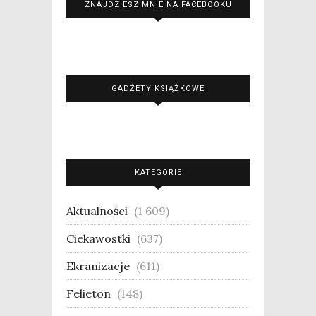
ZNAJDZIESZ MNIE NA FACEBOOKU
GADŻETY KSIĄŻKOWE
KATEGORIE
Aktualności
(1 609)
Ciekawostki
(637)
Ekranizacje
(611)
Felieton
(148)