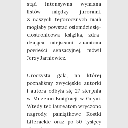
stąd inten­syw­na wymia­na
listów mię­dzy juro­ra­mi.
Z naszych tego­rocz­nych maili
mogła­by powstać osiem­dzie­się­
cio­stro­ni­co­wa książ­ka, zdra­
dza­ją­ca miej­sca­mi zna­mio­na
powie­ści sen­sa­cyj­nej, mówił
Jerzy Jarniewicz.
Uro­czy­sta gala, na któ­rej
pozna­li­śmy zwy­cię­skie autor­ki
i auto­ra odby­ła się 27 sierp­nia
w Muzeum Emi­gra­cji w Gdy­ni.
Wte­dy też lau­re­atom wrę­czo­no
nagro­dy: pamiąt­ko­we Kost­ki
Lite­rac­kie oraz po 50 tysię­cy