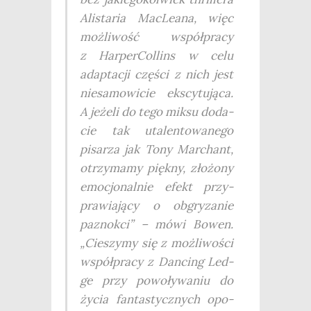
Ali­sta­ria Mac­Le­ana, więc
moż­li­wość współ­pra­cy
z Har­per­Col­lins w celu
adap­ta­cji czę­ści z nich jest
nie­sa­mo­wi­cie eks­cy­tu­ją­ca.
A jeże­li do tego mik­su doda­
cie tak uta­len­to­wa­ne­go
pisa­rza jak Tony Mar­chant,
otrzy­ma­my pięk­ny, zło­żo­ny
emo­cjo­nal­nie efekt przy­
pra­wia­ją­cy o obgry­za­nie
paznok­ci” – mówi Bowen.
„Cie­szy­my się z moż­li­wo­ści
współ­pra­cy z Dan­cing Led­
ge przy powo­ły­wa­niu do
życia fan­ta­stycz­nych opo­