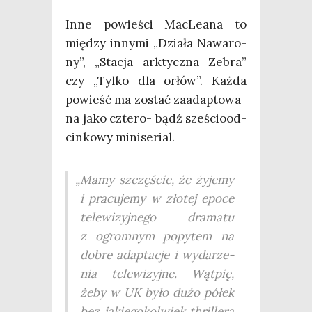
Inne powie­ści Mac­Le­ana to
mię­dzy inny­mi „Dzia­ła Nawa­ro­
ny”, „Sta­cja ark­tycz­na Zebra”
czy „Tyl­ko dla orłów”. Każ­da
powieść ma zostać zaadap­to­wa­
na jako czte­ro- bądź sze­ścio­od­
cin­ko­wy miniserial.
„
Mamy szczę­ście, że żyje­my
i pra­cu­je­my w zło­tej epo­ce
tele­wi­zyj­ne­go dra­ma­tu
z ogrom­nym popy­tem na
dobre adap­ta­cje i wyda­rze­
nia tele­wi­zyj­ne. Wąt­pię,
żeby w UK było dużo półek
bez jakie­go­kol­wiek thril­le­ra