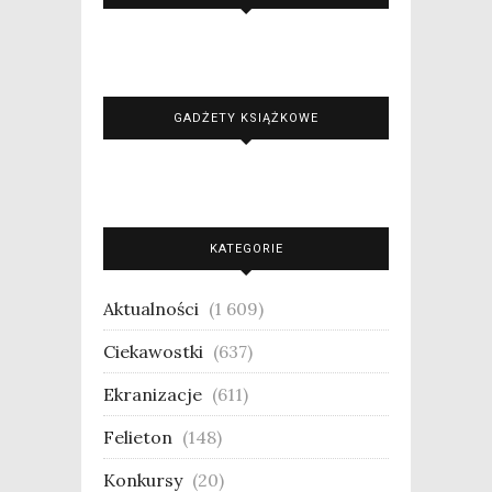
GADŻETY KSIĄŻKOWE
KATEGORIE
Aktualności
(1 609)
Ciekawostki
(637)
Ekranizacje
(611)
Felieton
(148)
Konkursy
(20)