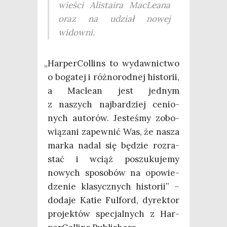
wie­ści Ali­sta­ira Mac­Le­ana
oraz na udział nowej
widowni.
„
Har­per­Col­lins to wydaw­nic­two
o boga­tej i róż­no­rod­nej histo­rii,
a Mac­le­an jest jed­nym
z naszych naj­bar­dziej cenio­
nych auto­rów. Jeste­śmy zobo­
wią­za­ni zapew­nić Was, że nasza
mar­ka nadal się będzie roz­ra­
stać i wciąż poszu­ku­je­my
nowych spo­so­bów na opo­wie­
dze­nie kla­sycz­nych histo­rii” –
doda­je Katie Ful­ford, dyrek­tor
pro­jek­tów spe­cjal­nych z Har­