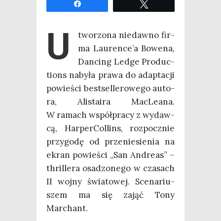
Udo­stęp­nij
Twe­etuj
U
two­rzo­na nie­daw­no fir­
ma Laurence’a Bowe­na,
Dan­cing Led­ge Pro­duc­
tions naby­ła pra­wa do adap­ta­cji
powie­ści best­sel­le­ro­we­go auto­
ra, Ali­sta­ira Mac­Le­ana.
W ramach współ­pra­cy z wydaw­
cą, Har­per­Col­lins, roz­pocz­nie
przy­go­dę od prze­nie­sie­nia na
ekran powie­ści „San Andre­as” –
thril­le­ra osa­dzo­ne­go w cza­sach
II woj­ny świa­to­wej. Sce­na­riu­
szem ma się zająć Tony
Marchant.