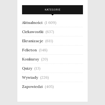
KATEGORIE
Aktualności
(1 609)
Ciekawostki
(637)
Ekranizacje
(611)
Felieton
(148)
Konkursy
(20)
Quizy
(13)
Wywiady
(226)
Zapowiedzi
(405)