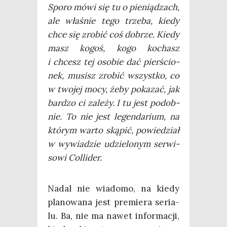
Spo­ro mówi się tu o pie­nią­dzach,
ale wła­śnie tego trze­ba, kie­dy
chce się zro­bić coś dobrze. Kie­dy
masz kogoś, kogo kochasz
i chcesz tej oso­bie dać pier­ścio­
nek, musisz zro­bić wszyst­ko, co
w two­jej mocy, żeby poka­zać, jak
bar­dzo ci zale­ży. I tu jest podob­
nie. To nie jest legen­da­rium, na
któ­rym war­to ską­pić, powie­dział
w wywia­dzie udzie­lo­nym ser­wi­
so­wi Collider.
Nadal nie wia­do­mo, na kie­dy
pla­no­wa­na jest pre­mie­ra seria­
lu. Ba, nie ma nawet infor­ma­cji,