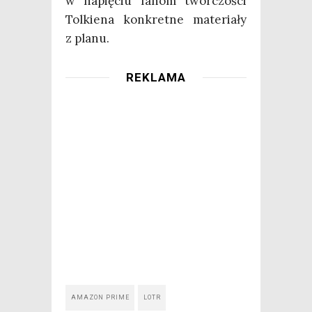
w napię­ciu fanom twór­czo­ści
Tol­kie­na kon­kret­ne mate­ria­ły
z planu.
REKLAMA
AMAZON PRIME
LOTR