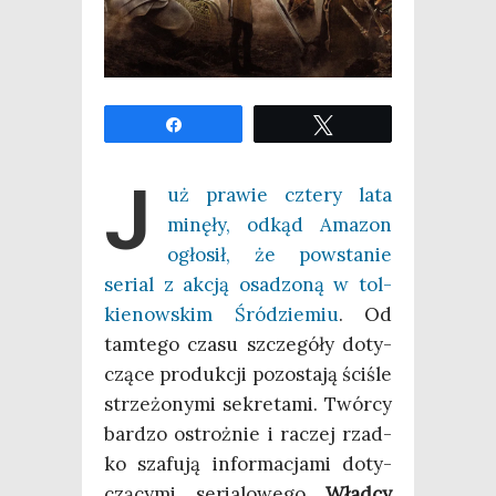
Udo­stęp­nij
Twe­etuj
J
uż pra­wie czte­ry lata
minę­ły, odkąd Ama­zon
ogło­sił, że powsta­nie
serial z akcją osa­dzo­ną w tol­
kie­now­skim Śród­zie­miu
. Od
tam­te­go cza­su szcze­gó­ły doty­
czą­ce pro­duk­cji pozo­sta­ją ści­śle
strze­żo­ny­mi sekre­ta­mi. Twór­cy
bar­dzo ostroż­nie i raczej rzad­
ko sza­fu­ją infor­ma­cja­mi doty­
czą­cy­mi seria­lo­we­go
Wład­cy