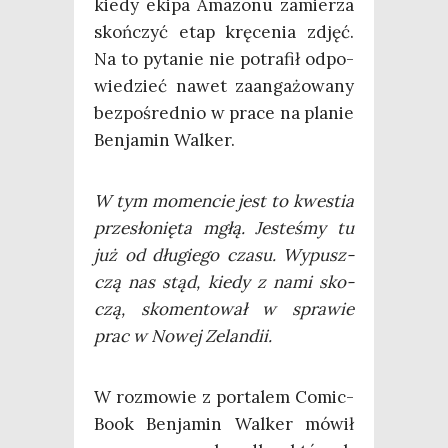
kie­dy eki­pa Ama­zo­nu zamie­rza
skoń­czyć etap krę­ce­nia zdjęć.
Na to pyta­nie nie potra­fił odpo­
wie­dzieć nawet zaan­ga­żo­wa­ny
bez­po­śred­nio w pra­ce na pla­nie
Ben­ja­min Walker.
W tym momen­cie jest to kwe­stia
prze­sło­nię­ta mgłą. Jeste­śmy tu
już od dłu­gie­go cza­su. Wypusz­
czą nas stąd, kie­dy z nami sko­
czą, sko­men­to­wał w spra­wie
prac w Nowej Zelandii.
W roz­mo­wie z por­ta­lem Comic­
Bo­ok Ben­ja­min Wal­ker mówił