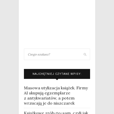
NAJCHĘTNIEJ CZYTANE WPISY:
Masowa utylizacja książek. Firmy
AI skupują egzemplarze
z antykwariatów, a potem
wrzucają je do niszczarek
Książkowe zrób-to-sam, czyli jak