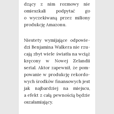
dzą­cy z nim roz­mo­wy nie
omiesz­ka­li pod­py­tać go
o wycze­ki­wa­ną przez milio­ny
pro­duk­cję Amazonu.
Nie­ste­ty wymi­ja­ją­ce odpo­wie­
dzi Ben­ja­mi­na Wal­ke­ra nie rzu­
ca­ją zbyt wie­le świa­tła na wciąż
krę­co­ny w Nowej Zelan­dii
serial. Aktor zapew­nił, że pom­
po­wa­nie w pro­duk­cję rekor­do­
wych środ­ków finan­so­wych jest
jak naj­bar­dziej na miej­scu,
a efekt z całą pew­no­ścią będzie
oszałamiający.