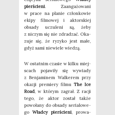
pier­ście­ni
. Zaan­ga­żo­wa­ni
w pra­ce na pla­nie człon­ko­wie
eki­py fil­mo­wej i aktor­skiej
obsa­dy uczu­le­ni są, żeby
z niczym się nie zdra­dzać. Oka­
zu­je się, że ryzy­ko jest małe,
gdyż sami nie­wie­le wiedzą.
W ostat­nim cza­sie w kil­ku miej­
scach poja­wi­ły się wywia­dy
z Ben­ja­mi­nem Wal­ke­rem przy
oka­zji pre­mie­ry fil­mu
The Ice
Road
, w któ­rym zagrał. Z racji
tego, że aktor został tak­że
powo­ła­ny do obsa­dy seria­lo­we­
go
Wład­cy pier­ście­ni
, pro­wa­