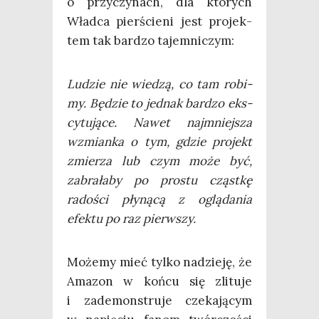
o przy­czy­nach, dla któ­rych
Wład­ca pier­ście­ni jest pro­jek­
tem tak bar­dzo tajemniczym:
Ludzie nie wie­dzą, co tam robi­
my. Będzie to jed­nak bar­dzo eks­
cy­tu­ją­ce. Nawet naj­mniej­sza
wzmian­ka o tym, gdzie pro­jekt
zmie­rza lub czym może być,
zabra­ła­by po pro­stu cząst­kę
rado­ści pły­ną­cą z oglą­da­nia
efek­tu po raz pierwszy.
Może­my mieć tyl­ko nadzie­ję, że
Ama­zon w koń­cu się zli­tu­je
i zade­mon­stru­je cze­ka­ją­cym