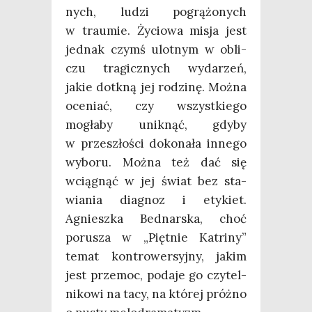
nych, ludzi pogrą­żo­nych
w trau­mie. Życio­wa misja jest
jed­nak czymś ulot­nym w obli­
czu tra­gicz­nych wyda­rzeń,
jakie dotkną jej rodzi­nę. Moż­na
oce­niać, czy wszyst­kie­go
mogła­by unik­nąć, gdy­by
w prze­szło­ści doko­na­ła inne­go
wybo­ru. Moż­na też dać się
wcią­gnąć w jej świat bez sta­
wia­nia dia­gnoz i ety­kiet.
Agniesz­ka Bed­nar­ska, choć
poru­sza w „Pięt­nie Katri­ny”
temat kon­tro­wer­syj­ny, jakim
jest prze­moc, poda­je go czy­tel­
ni­ko­wi na tacy, na któ­rej próż­no