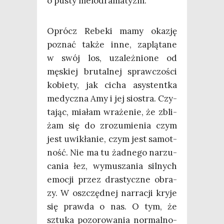
o pusty melodramatyzm.
Oprócz Rebe­ki mamy oka­zję
poznać tak­że inne, zaplą­ta­ne
w swój los, uza­leż­nio­ne od
męskiej bru­tal­nej spraw­czo­ści
kobie­ty, jak cicha asy­stent­ka
medycz­na Amy i jej sio­stra. Czy­
ta­jąc, mia­łam wra­że­nie, że zbli­
żam się do zro­zu­mie­nia czym
jest uwi­kła­nie, czym jest samot­
ność. Nie ma tu żad­ne­go narzu­
ca­nia łez, wymu­sza­nia sil­nych
emo­cji przez dra­stycz­ne obra­
zy. W oszczęd­nej nar­ra­cji kry­je
się praw­da o nas. O tym, że
sztu­ka pozo­ro­wa­nia nor­mal­no­