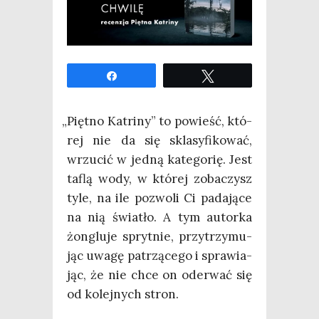
Udo­stęp­nij
Twe­etuj
„
Pięt­no Katri­ny” to powieść, któ­
rej nie da się skla­sy­fi­ko­wać,
wrzu­cić w jed­ną kate­go­rię. Jest
taflą wody, w któ­rej zoba­czysz
tyle, na ile pozwo­li Ci pada­ją­ce
na nią świa­tło. A tym autor­ka
żon­glu­je spryt­nie, przy­trzy­mu­
jąc uwa­gę patrzą­ce­go i spra­wia­
jąc, że nie chce on ode­rwać się
od kolej­nych stron.