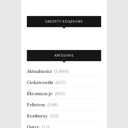
GADŻETY KSIĄŻKOWE
KATEGORIE
Aktualności
(1 609)
Ciekawostki
(637)
Ekranizacje
(611)
Felieton
(148)
Konkursy
(20)
Quizy
(13)