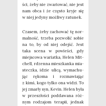
ści, żeby nie zwa­rio­wać, nie jest
nam obca i że czę­sto kry­je się
w niej jedy­ny moż­li­wy ratunek.
Cza­sem, żeby zacho­wać tę nor­
mal­ność, trze­ba pozwo­lić sobie
na to, by od niej odejść. Jest
taka sce­na w powie­ści, gdy
miej­sco­wa wariat­ka, Helen Mit­
chell, rdzen­na miesz­kan­ka mia­
stecz­ka, idzie uli­cą, wyma­chu­
jąc ręko­ma i roz­ma­wia­jąc
z kimś, kogo tyl­ko ona widzi. To
jej zmar­ły syn, Kevin. Helen była
w prze­szło­ści pod­da­wa­na róż­
nym rodza­jom tera­pii, jed­nak