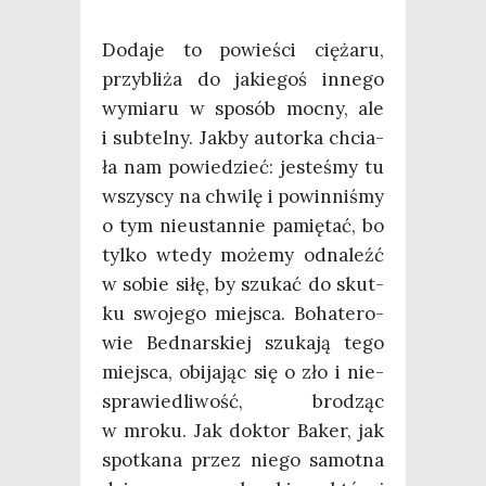
Doda­je to powie­ści cię­ża­ru,
przy­bli­ża do jakie­goś inne­go
wymia­ru w spo­sób moc­ny, ale
i sub­tel­ny. Jak­by autor­ka chcia­
ła nam powie­dzieć: jeste­śmy tu
wszy­scy na chwi­lę i powin­ni­śmy
o tym nie­ustan­nie pamię­tać, bo
tyl­ko wte­dy może­my odna­leźć
w sobie siłę, by szu­kać do skut­
ku swo­je­go miej­sca. Boha­te­ro­
wie Bed­nar­skiej szu­ka­ją tego
miej­sca, obi­ja­jąc się o zło i nie­
spra­wie­dli­wość, bro­dząc
w mro­ku. Jak dok­tor Baker, jak
spo­tka­na przez nie­go samot­na