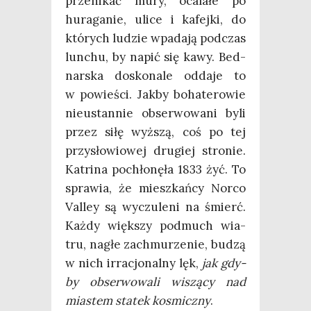
prze­ni­kać mury, oca­la­łe po
hura­ga­nie, uli­ce i kafej­ki, do
któ­rych ludzie wpa­da­ją pod­czas
lun­chu, by napić się kawy. Bed­
nar­ska dosko­na­le odda­je to
w powie­ści. Jak­by boha­te­ro­wie
nie­ustan­nie obser­wo­wa­ni byli
przez siłę wyż­szą, coś po tej
przy­sło­wio­wej dru­giej stro­nie.
Katri­na pochło­nę­ła 1833 żyć. To
spra­wia, że miesz­kań­cy Nor­co
Val­ley są wyczu­le­ni na śmierć.
Każ­dy więk­szy podmuch wia­
tru, nagłe zachmu­rze­nie, budzą
w nich irra­cjo­nal­ny lęk,
jak gdy­
by obser­wo­wa­li wiszą­cy nad
mia­stem sta­tek kosmicz­ny
.