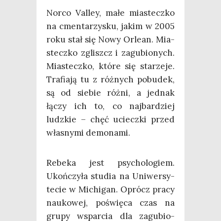
Nor­co Val­ley, małe mia­stecz­ko
na cmen­ta­rzy­sku, jakim w 2005
roku stał się Nowy Orle­an. Mia­
stecz­ko zgliszcz i zagu­bio­nych.
Mia­stecz­ko, któ­re się sta­rze­je.
Tra­fia­ją tu z róż­nych pobu­dek,
są od sie­bie róż­ni, a jed­nak
łączy ich to, co naj­bar­dziej
ludz­kie – chęć uciecz­ki przed
wła­sny­mi demonami.
Rebe­ka jest psy­cho­lo­giem.
Ukoń­czy­ła stu­dia na Uni­wer­sy­
te­cie w Michi­gan. Oprócz pra­cy
nauko­wej, poświę­ca czas na
gru­py wspar­cia dla zagu­bio­