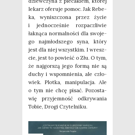
dziew­czy­na z ple­ca­kiem, któ­rej
lekarz ofe­ru­je pomoc. Jak Rebe­
ka, wynisz­czo­na przez życie
i jed­no­cze­śnie roz­pacz­li­wie
łak­ną­ca nor­mal­no­ści dla swo­je­
go naj­młod­sze­go syna, któ­ry
jest dla niej wszyst­kim. I wresz­
cie, jest to powieść o Złu. O tym,
że naj­gor­szą jego for­mą nie są
duchy i wspo­mnie­nia, ale czło­
wiek. Plot­ka, mani­pu­la­cja. Ale
o tym nie chcę pisać. Pozo­sta­
wię przy­jem­ność odkry­wa­nia
Tobie, Dro­gi Czytelniku.