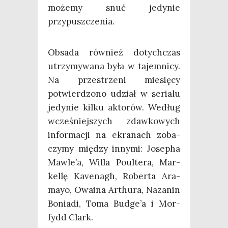
może­my snuć jedy­nie
przypuszczenia.
Obsa­da rów­nież dotych­czas
utrzy­my­wa­na była w tajem­ni­cy.
Na prze­strze­ni mie­się­cy
potwier­dzo­no udział w seria­lu
jedy­nie kil­ku akto­rów. Według
wcze­śniej­szych zdaw­ko­wych
infor­ma­cji na ekra­nach zoba­
czy­my mię­dzy inny­mi: Jose­pha
Mawle’a, Wil­la Poul­te­ra, Mar­
kel­lę Kave­nagh, Rober­ta Ara­
mayo, Owa­ina Arthu­ra, Naza­nin
Bonia­di, Toma Bud­ge­’a i Mor­
fydd Clark.