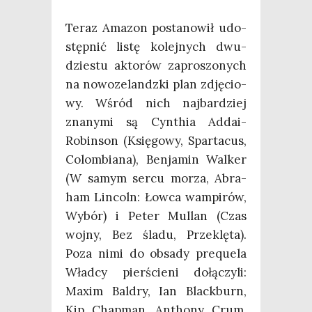
Teraz Ama­zon posta­no­wił udo­
stęp­nić listę kolej­nych dwu­
dzie­stu akto­rów zapro­szo­nych
na nowo­ze­landz­ki plan zdję­cio­
wy. Wśród nich naj­bar­dziej
zna­ny­mi są Cyn­thia Addai-
Robin­son (Księ­go­wy, Spar­ta­cus,
Colom­bia­na), Ben­ja­min Wal­ker
(W samym ser­cu morza, Abra­
ham Lin­coln: Łow­ca wam­pi­rów,
Wybór) i Peter Mul­lan (Czas
woj­ny, Bez śla­du, Prze­klę­ta).
Poza nimi do obsa­dy pre­qu­ela
Wład­cy pier­ście­ni dołą­czy­li:
Maxim Bal­dry, Ian Black­burn,
Kip Chap­man, Antho­ny Crum,