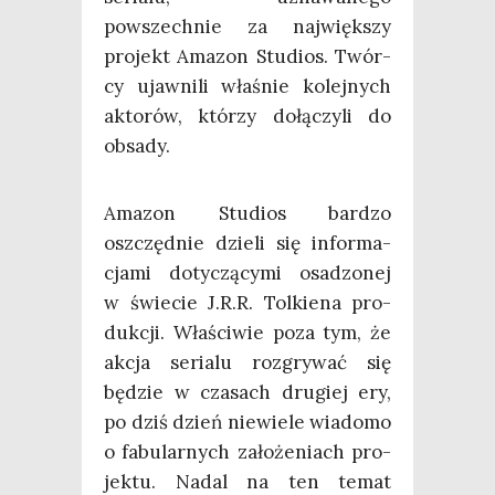
powszech­nie za naj­więk­szy
pro­jekt Ama­zon Stu­dios. Twór­
cy ujaw­ni­li wła­śnie kolej­nych
akto­rów, któ­rzy dołą­czy­li do
obsady.
Ama­zon Stu­dios bar­dzo
oszczęd­nie dzie­li się infor­ma­
cja­mi doty­czą­cy­mi osa­dzo­nej
w świe­cie J.R.R. Tol­kie­na pro­
duk­cji. Wła­ści­wie poza tym, że
akcja seria­lu roz­gry­wać się
będzie w cza­sach dru­giej ery,
po dziś dzień nie­wie­le wia­do­mo
o fabu­lar­nych zało­że­niach pro­
jek­tu. Nadal na ten temat