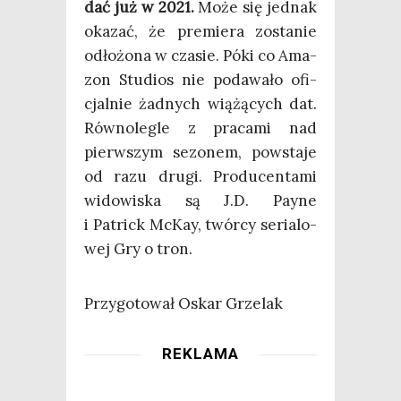
dać już w 2021.
Może się jed­nak
oka­zać, że pre­mie­ra zosta­nie
odło­żo­na w cza­sie. Póki co Ama­
zon Stu­dios nie poda­wa­ło ofi­
cjal­nie żad­nych wią­żą­cych dat.
Rów­no­le­gle z pra­ca­mi nad
pierw­szym sezo­nem, powsta­je
od razu dru­gi. Pro­du­cen­ta­mi
wido­wi­ska są J.D. Pay­ne
i Patrick McKay, twór­cy seria­lo­
wej Gry o tron.
Przy­go­to­wał Oskar Grzelak
REKLAMA