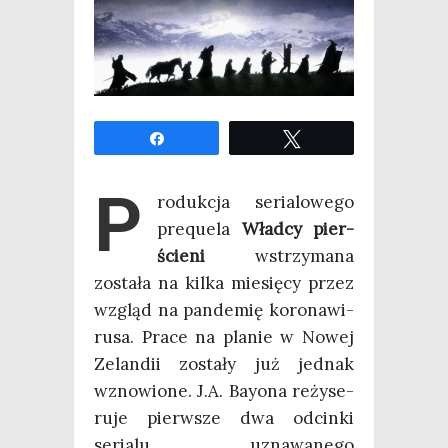
Udo­stęp­nij
Twe­etuj
P
ro­duk­cja seria­lo­we­go
pre­qu­ela
Wład­cy pier­
ście­ni
wstrzy­ma­na
zosta­ła na kil­ka mie­się­cy przez
wzgląd na pan­de­mię koro­na­wi­
ru­sa. Pra­ce na pla­nie w Nowej
Zelan­dii zosta­ły już jed­nak
wzno­wio­ne. J.A. Bay­ona reży­se­
ru­je pierw­sze dwa odcin­ki
seria­lu, uzna­wa­ne­go