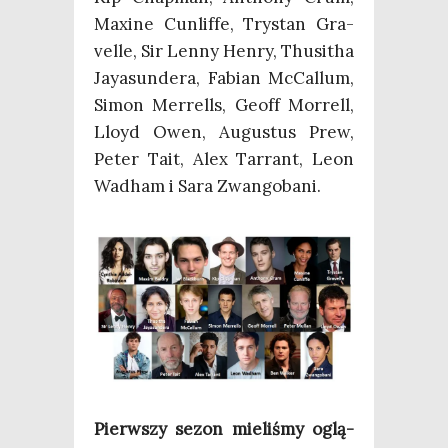
Maxi­ne Cun­lif­fe, Try­stan Gra­
vel­le, Sir Len­ny Hen­ry, Thu­si­tha
Jay­asun­de­ra, Fabian McCal­lum,
Simon Mer­rells, Geoff Mor­rell,
Lloyd Owen, Augu­stus Prew,
Peter Tait, Alex Tar­rant, Leon
Wadham i Sara Zwangobani.
Pierw­szy sezon mie­li­śmy oglą­