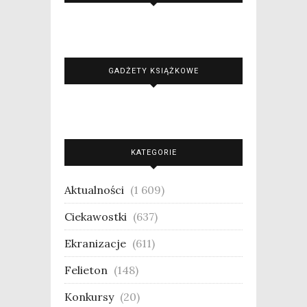
GADŻETY KSIĄŻKOWE
KATEGORIE
Aktualności
(1 609)
Ciekawostki
(637)
Ekranizacje
(611)
Felieton
(148)
Konkursy
(20)