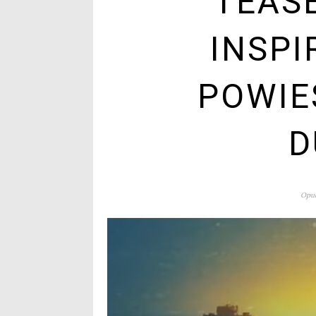
TEAS
INSP
POWIE
D
Opub