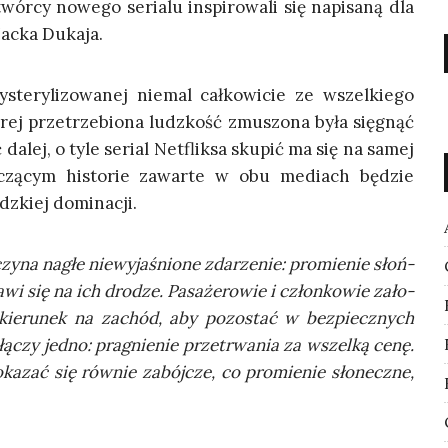
twór­cy nowe­go seria­lu inspi­ro­wa­li się napi­sa­ną dla
 Jac­ka Dukaja.
e­ry­li­zo­wa­nej nie­mal cał­ko­wi­cie ze wszel­kie­go
ó­rej prze­trze­bio­na ludz­kość zmu­szo­na była się­gnąć
dalej, o tyle serial Net­flik­sa sku­pić ma się na samej
łączą­cym histo­rie zawar­te w obu mediach będzie
udz­kiej dominacji.
na nagłe nie­wy­ja­śnio­ne zda­rze­nie: pro­mie­nie słoń­
­wi się na ich dro­dze. Pasa­że­ro­wie i człon­ko­wie zało­
ją kie­ru­nek na zachód, aby pozo­stać w bez­piecz­nych
ączy jed­no: pra­gnie­nie prze­trwa­nia za wszel­ką cenę.
ka­zać się rów­nie zabój­cze, co pro­mie­nie sło­necz­ne,