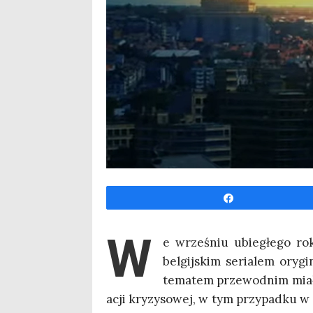
Udo­stęp­nij
W
e wrze­śniu ubie­głe­go rok
bel­gij­skim seria­lem ory­g
tema­tem prze­wod­nim mia­ł
acji kry­zy­so­wej, w tym przy­pad­ku w 