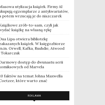
Masowa utylizacja książek. Firmy AI
skupują egzemplarze z antykwariatów,
a potem wrzucają je do niszczarek
Książkowe zrób-to-sam, czyli jak
wydać książkę na własną rękę
Dua Lipa otwiera bibliotekę
zakazanych książek. W księgozbiorze
m.in. Orwell, Kafka, Rushdie, Atwood
i Tokarczuk
Darmowy dostęp do dwunastu serii
komiksowych od Marvela
10 faktów na temat Johna Maxwella
Coetzee, które warto znać
REKLAMA