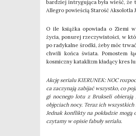
bar­dziej intry­gu­ją­ca była wieść, że 
Alle­gro powie­ścią Sta­rość Akso­lo­tla
O ile książ­ka opo­wia­da o Zie­mi wyst
życia, ponu­rej rze­czy­wi­sto­ści, w kt
po rady­kal­ne środ­ki, żeby móc trwać 
chwi­li koń­ca świa­ta. Pomo­stem 
kosmicz­ny kata­klizm kła­dą­cy kres l
Akcję seria­lu KIERUNEK: NOC roz­po­czy­
ca zaczy­na­ją zabi­jać wszyst­ko, co poja
gi noc­ne­go lotu z Bruk­se­li obie­ra­
obję­ciach nocy. Teraz ich wszyst­kich ł
Jed­nak kon­flik­ty na pokła­dzie mogą o
czy­ta­my w opi­sie fabu­ły serialu.