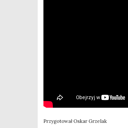
Przy­go­to­wał Oskar Grzelak