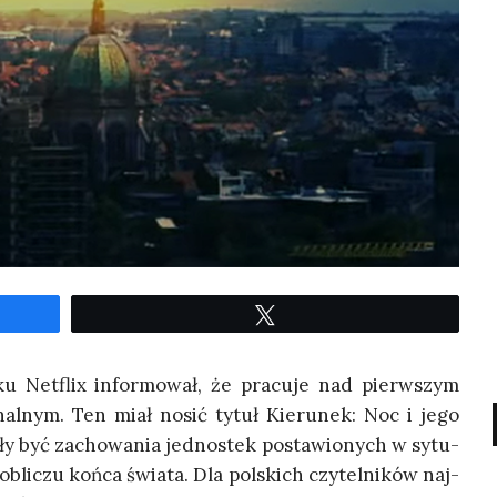
Twe­etuj
u Net­flix infor­mo­wał, że pra­cu­je nad pierw­szym
i­nal­nym. Ten miał nosić tytuł Kie­ru­nek: Noc i jego
y być zacho­wa­nia jed­no­stek posta­wio­nych w sytu­
obli­czu koń­ca świa­ta. Dla pol­skich czy­tel­ni­ków naj­