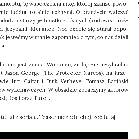
samo­lo­tu, tę współ­cze­sną arkę, któ­rej szan­se powo­
nić ludź­mi total­nie róż­ny­mi. O prze­ży­cie wal­czyć
ło­dzi i sta­rzy, jed­nost­ki z róż­nych śro­do­wisk, róż­
i języ­ka­mi. Kie­ru­nek: Noc będzie się sta­rał odpo­
ek jeste­śmy w sta­nie zapo­mnieć o tym, co nas dzie­li
ra.
dal nie jest zna­na. Wia­do­mo, że będzie liczył sobie
 Jason Geo­r­ge (The Pro­tec­tor, Nar­cos), na krze­
go­wie Inti Cal­fat i Dirk Ver­heye. Tomasz Bagiń­ski
­tów wyko­naw­czych. W obsa­dzie zoba­czy­my akto­rów
ski, Rosji oraz Turcji.
ate­riał z seria­lu. Teaser może­cie obej­rzeć tutaj: