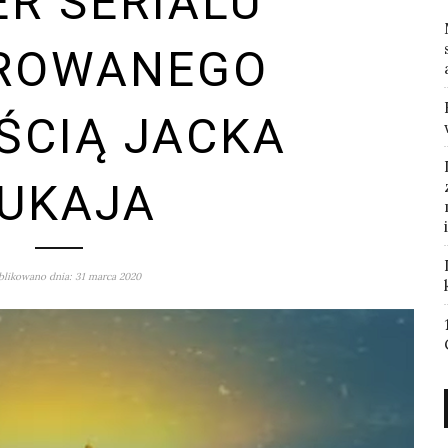
ER SERIALU
IROWANEGO
ŚCIĄ JACKA
UKAJA
likowano dnia: 31 marca 2020