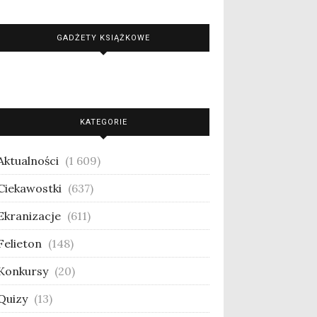
GADŻETY KSIĄŻKOWE
KATEGORIE
Aktualności
(1 609)
Ciekawostki
(637)
Ekranizacje
(611)
Felieton
(148)
Konkursy
(20)
Quizy
(13)