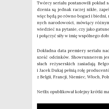
Twór­cy seria­lu posta­no­wi­li pokład 
dze­nia są jed­nak raczej nikłe, zapeł­
więc będą po rów­no boga­ci i bied­ni, m
nych naro­do­wo­ści, mówią­cy róż­ny­m
wie­dzieć na pyta­nie, czy jako gatu­n
i połą­czyć siły w imię wspól­ne­go dob
Dokład­na data pre­mie­ry seria­lu na
sześć odcin­ków. Show­run­ne­rem jest
słach reży­ser­skich zasia­da­ją Bel­
i Jacek Dukaj peł­nią rolę pro­du­cen
z Bel­gii, Fran­cji, Nie­miec, Włoch, Pol­
Netlix opu­bli­ko­wał kolej­ny krót­ki m