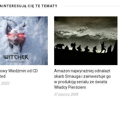
AINTERESUJĄ CIĘ TE TEMATY
nowy Wiedźmin od CD
Amazon najwyraźniej odnalazł
Red
skarb Smauga i zainwestuje go
w produkcję serialu ze świata
 2022
Władcy Pierścieni
17 marca 2018