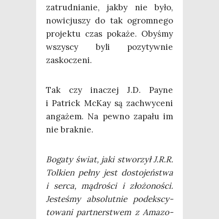
zatrud­nia­nie, jak­by nie było,
nowi­cju­szy do tak ogrom­ne­go
pro­jek­tu czas poka­że. Oby­śmy
wszy­scy byli pozy­tyw­nie
zaskoczeni.
Tak czy ina­czej J.D. Pay­ne
i Patrick McKay są zachwy­ce­ni
anga­żem. Na pew­no zapa­łu im
nie braknie.
Boga­ty świat, jaki stwo­rzył J.R.R.
Tol­kien peł­ny jest dosto­jeń­stwa
i ser­ca, mądro­ści i zło­żo­no­ści.
Jeste­śmy abso­lut­nie pod­eks­cy­
to­wa­ni part­ner­stwem z Ama­zo­