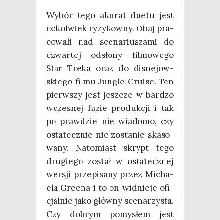
Wybór tego aku­rat duetu jest
cokol­wiek ryzy­kow­ny. Obaj pra­
co­wa­li nad sce­na­riu­sza­mi do
czwar­tej odsło­ny fil­mo­we­go
Star Tre­ka oraz do disne­jow­
skie­go fil­mu Jun­gle Cru­ise. Ten
pierw­szy jest jesz­cze w bar­dzo
wcze­snej fazie pro­duk­cji i tak
po praw­dzie nie wia­do­mo, czy
osta­tecz­nie nie zosta­nie ska­so­
wa­ny. Nato­miast skrypt tego
dru­gie­go został w osta­tecz­nej
wer­sji prze­pi­sa­ny przez Micha­
ela Gre­ena i to on wid­nie­je ofi­
cjal­nie jako głów­ny sce­na­rzy­sta.
Czy dobrym pomy­słem jest