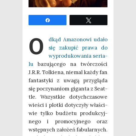
Udo­stęp­nij
Twe­etuj
O
dkąd Ama­zo­no­wi uda­ło
się zaku­pić pra­wa do
wypro­du­ko­wa­nia seria­
lu
bazu­ją­ce­go na twór­czo­ści
J.R.R. Tol­kie­na, nie­mal każ­dy fan
fan­ta­sty­ki z uwa­gą przy­glą­da
się poczy­na­niom gigan­ta z Seat­
tle. Wszyst­kie dotych­cza­so­we
wie­ści i plot­ki doty­czy­ły wła­ści­
wie tyl­ko budże­tu pro­duk­cyj­
ne­go i pro­mo­cyj­ne­go oraz
wstęp­nych zało­żeń fabu­lar­nych.