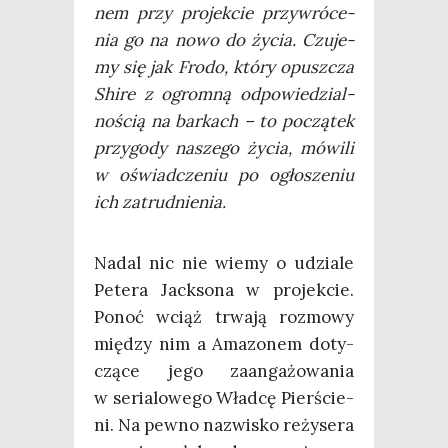
nem przy pro­jek­cie przy­wró­ce­
nia go na nowo do życia. Czu­je­
my się jak Fro­do, któ­ry opusz­cza
Shi­re z ogrom­ną odpo­wie­dzial­
no­ścią na bar­kach – to począ­tek
przy­go­dy nasze­go życia, mówi­li
w oświad­cze­niu po ogło­sze­niu
ich zatrudnienia.
Nadal nic nie wie­my o udzia­le
Pete­ra Jack­so­na w pro­jek­cie.
Ponoć wciąż trwa­ją roz­mo­wy
mię­dzy nim a Ama­zo­nem doty­
czą­ce jego zaan­ga­żo­wa­nia
w seria­lo­we­go Wład­cę Pier­ście­
ni. Na pew­no nazwi­sko reży­se­ra