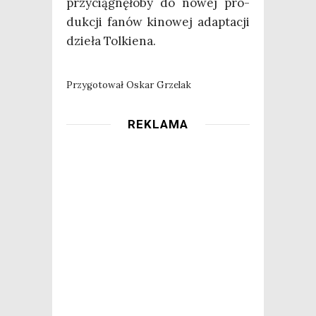
przy­cią­gnę­ło­by do nowej pro­
duk­cji fanów kino­wej adap­ta­cji
dzie­ła Tolkiena.
Przy­go­to­wał Oskar Grzelak
REKLAMA