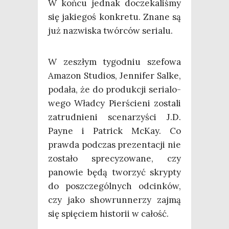
W koń­cu jed­nak docze­ka­li­śmy
się jakie­goś kon­kre­tu. Zna­ne są
już nazwi­ska twór­ców serialu.
W zeszłym tygo­dniu sze­fo­wa
Ama­zon Stu­dios, Jen­ni­fer Sal­ke,
poda­ła, że do pro­duk­cji seria­lo­
we­go Wład­cy Pier­ście­ni zosta­li
zatrud­nie­ni sce­na­rzy­ści J.D.
Pay­ne i Patrick McKay. Co
praw­da pod­czas pre­zen­ta­cji nie
zosta­ło spre­cy­zo­wa­ne, czy
pano­wie będą two­rzyć skryp­ty
do poszcze­gól­nych odcin­ków,
czy jako show­run­ne­rzy zaj­mą
się spię­ciem histo­rii w całość.