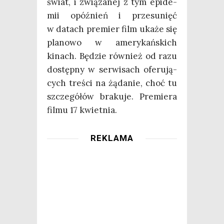
świat, i zwią­za­nej z tym epi­de­
mii opóź­nień i prze­su­nięć
w datach pre­mier film uka­że się
pla­no­wo w ame­ry­kań­skich
kinach. Będzie rów­nież od razu
dostęp­ny w ser­wi­sach ofe­ru­ją­
cych tre­ści na żąda­nie, choć tu
szcze­gó­łów bra­ku­je. Pre­mie­ra
fil­mu 17 kwietnia.
REKLAMA