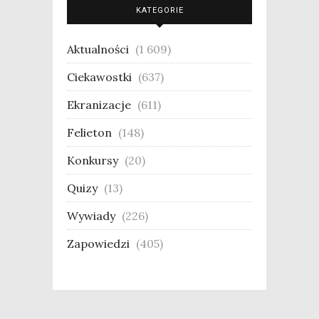
KATEGORIE
Aktualności
(1 609)
Ciekawostki
(637)
Ekranizacje
(611)
Felieton
(148)
Konkursy
(20)
Quizy
(13)
Wywiady
(226)
Zapowiedzi
(405)