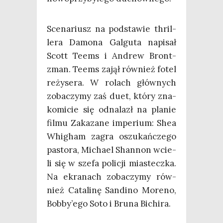
Sce­na­riusz na pod­sta­wie thril­
le­ra Damo­na Gal­gu­ta napi­sał
Scott Teems i Andrew Bront­
zman. Teems zajął rów­nież fotel
reży­se­ra. W rolach głów­nych
zoba­czy­my zaś duet, któ­ry zna­
ko­mi­cie się odna­lazł na pla­nie
fil­mu Zaka­za­ne impe­rium: Shea
Whi­gham zagra oszu­kań­cze­go
pasto­ra, Micha­el Shan­non wcie­
li się w sze­fa poli­cji mia­stecz­ka.
Na ekra­nach zoba­czy­my rów­
nież Cata­li­nę San­di­no More­no,
Bobby’ego Soto i Bru­na Bichira.