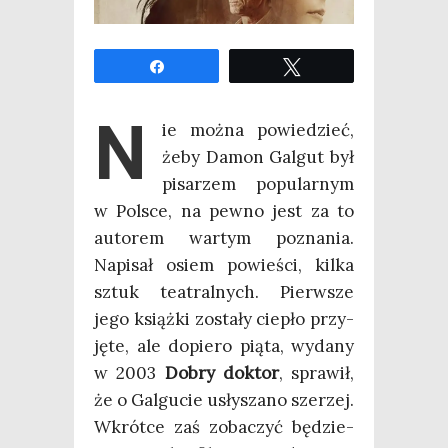
Udo­stęp­nij
Twe­etuj
N
ie moż­na powie­dzieć,
żeby Damon Gal­gut był
pisa­rzem popu­lar­nym
w Pol­sce, na pew­no jest za to
auto­rem war­tym pozna­nia.
Napi­sał osiem powie­ści, kil­ka
sztuk teatral­nych. Pierw­sze
jego książ­ki zosta­ły cie­pło przy­
ję­te, ale dopie­ro pią­ta, wyda­ny
w 2003
Dobry dok­tor
, spra­wił,
że o Gal­gu­cie usły­sza­no sze­rzej.
Wkrót­ce zaś zoba­czyć będzie­