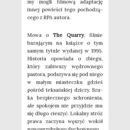
my mogli fil­mo­wą adap­ta­cję
innej powie­ści tego pocho­dzą­
ce­go z RPA autora.
Mowa o
The Quar­ry
, fil­mie
bazu­ją­cym na książ­ce o tym
samym tytu­le wyda­nej w 1995.
Histo­ria opo­wia­da o zbie­gu,
któ­ry zabiw­szy wędrow­ne­go
pasto­ra, pod­szy­wa się pod nie­go
w małym mia­stecz­ku gdzieś
pośród tek­sań­skiej dzi­czy. Szu­
ka bez­piecz­ne­go schro­nie­nia,
ale spo­ko­jem nie przyj­dzie mu
się dłu­go cie­szyć. Lokal­ny stróż
pra­wa zaczy­na węszyć wokół
nowo­przy­by­łe­go duchownego.