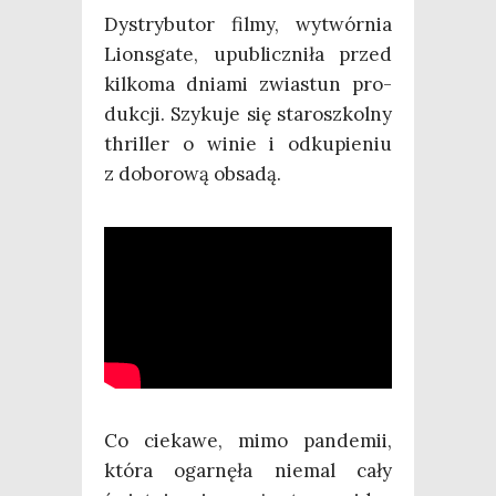
Dys­try­bu­tor fil­my, wytwór­nia
Lions­ga­te, upu­blicz­ni­ła przed
kil­ko­ma dnia­mi zwia­stun pro­
duk­cji. Szy­ku­je się sta­rosz­kol­ny
thril­ler o winie i odku­pie­niu
z dobo­ro­wą obsadą.
Co cie­ka­we, mimo pan­de­mii,
któ­ra ogar­nę­ła nie­mal cały