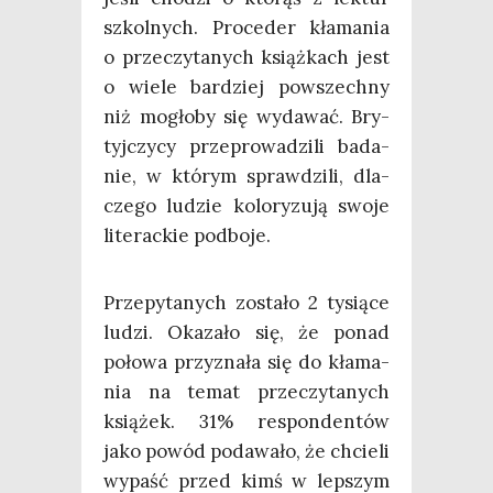
szkol­nych. Pro­ce­der kła­ma­nia
o prze­czy­ta­nych książ­kach jest
o wie­le bar­dziej powszech­ny
niż mogło­by się wyda­wać. Bry­
tyj­czy­cy prze­pro­wa­dzi­li bada­
nie, w któ­rym spraw­dzi­li, dla­
cze­go ludzie kolo­ry­zu­ją swo­je
lite­rac­kie podboje.
Prze­py­ta­nych zosta­ło 2 tysią­ce
ludzi. Oka­za­ło się, że ponad
poło­wa przy­zna­ła się do kła­ma­
nia na temat prze­czy­ta­nych
ksią­żek. 31% respon­den­tów
jako powód poda­wa­ło, że chcie­li
wypaść przed kimś w lep­szym