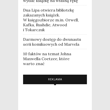
wydać książkę na własną rękę
Dua Lipa otwiera bibliotekę
zakazanych książek.
W księgozbiorze m.in. Orwell,
Kafka, Rushdie, Atwood
i Tokarczuk
Darmowy dostęp do dwunastu
serii komiksowych od Marvela
10 faktów na temat Johna
Maxwella Coetzee, które
warto znać
REKLAMA