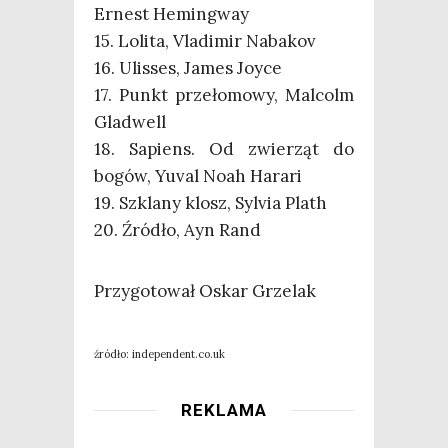
Ernest Hemingway
15. Loli­ta, Vla­di­mir Nabakov
16. Ulis­ses, James Joyce
17. Punkt prze­ło­mo­wy, Mal­colm
Gladwell
18. Sapiens. Od zwie­rząt do
bogów, Yuval Noah Harari
19. Szkla­ny klosz, Sylvia Plath
20. Źró­dło, Ayn Rand
Przy­go­to­wał Oskar Grzelak
źró­dło: independent.co.uk
REKLAMA