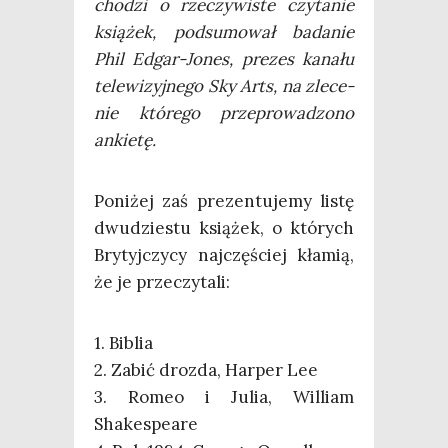
cho­dzi o rze­czy­wi­ste czy­ta­nie
ksią­żek, pod­su­mo­wał bada­nie
Phil Edgar-Jones, pre­zes kana­łu
tele­wi­zyj­ne­go Sky Arts, na zle­ce­
nie któ­re­go prze­pro­wa­dzo­no
ankietę.
Poni­żej zaś pre­zen­tu­je­my listę
dwu­dzie­stu ksią­żek, o któ­rych
Bry­tyj­czy­cy naj­czę­ściej kła­mią,
że je przeczytali:
1. Biblia
2. Zabić droz­da, Har­per Lee
3. Romeo i Julia, Wil­liam
Shakespeare