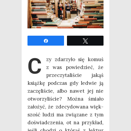
Udo­stęp­nij
Twe­etuj
C
zy zda­rzy­ło się komuś
z was powie­dzieć, że
prze­czy­ta­li­ście jakąś
książ­kę pod­czas gdy led­wie ją
zaczę­li­ście, albo nawet jej nie
otwo­rzy­li­ście? Moż­na śmia­ło
zało­żyć, że zde­cy­do­wa­na więk­
szość ludzi ma zwią­za­ne z tym
doświad­cze­nia, ot na przy­kład,
jeśli cho­dzi o któ­rąś z lek­tur