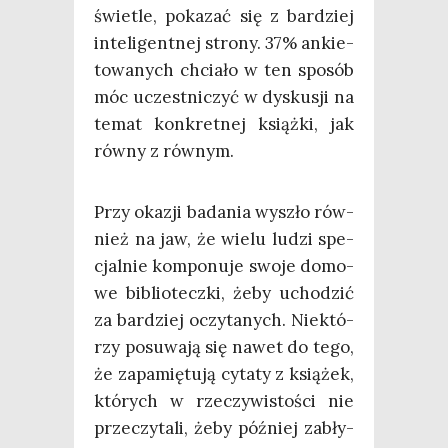
świe­tle, poka­zać się z bar­dziej
inte­li­gent­nej stro­ny. 37% ankie­
to­wa­nych chcia­ło w ten spo­sób
móc uczest­ni­czyć w dys­ku­sji na
temat kon­kret­nej książ­ki, jak
rów­ny z równym.
Przy oka­zji bada­nia wyszło rów­
nież na jaw, że wie­lu ludzi spe­
cjal­nie kom­po­nu­je swo­je domo­
we biblio­tecz­ki, żeby ucho­dzić
za bar­dziej oczy­ta­nych. Nie­któ­
rzy posu­wa­ją się nawet do tego,
że zapa­mię­tu­ją cyta­ty z ksią­żek,
któ­rych w rze­czy­wi­sto­ści nie
prze­czy­ta­li, żeby póź­niej zabły­