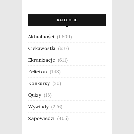
KATEGORIE
Aktualności
(1 609)
Ciekawostki
(637)
Ekranizacje
(611)
Felieton
(148)
Konkursy
(20)
Quizy
(13)
Wywiady
(226)
Zapowiedzi
(405)