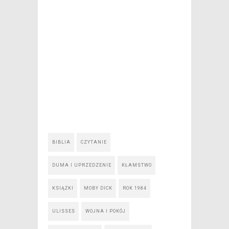
BIBLIA
CZYTANIE
DUMA I UPRZEDZENIE
KŁAMSTWO
KSIĄŻKI
MOBY DICK
ROK 1984
ULISSES
WOJNA I POKÓJ