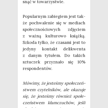
snąć w towarzystwie.
Popu­lar­nym zabie­giem jest tak­
że pochwa­le­nie się w mediach
spo­łecz­no­ścio­wych zdję­ciem
z waż­ną kul­tu­ro­wo książ­ką.
Szko­da tyl­ko, że cza­sa­mi jest to
jedy­ny kon­takt deli­kwen­ta
z danym tytu­łem. Do takich
sztu­czek przy­zna­ło się 10%
respondentów.
Mówi­my, że jeste­śmy spo­łe­czeń­
stwem czy­tel­ni­ków, ale oka­zu­je
się, że jeste­śmy rów­nież spo­łe­
czeń­stwem kłam­czu­chów, jeśli