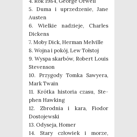
4. Rok 1984, Geo­r­ge Orwell
5. Duma i uprze­dze­nie, Jane
Austen
6. Wiel­kie nadzie­je, Char­les
Dickens
7. Moby Dick, Her­man Melville
8. Woj­na i pokój, Lew Tołstoj
9. Wyspa skar­bów, Robert Louis
Stevenson
10. Przy­go­dy Tom­ka Sawy­era,
Mark Twain
11. Krót­ka histo­ria cza­su, Ste­
phen Hawking
12. Zbrod­nia i kara, Fio­dor
Dostojewski
13. Ody­se­ja, Homer
14. Sta­ry czło­wiek i morze,