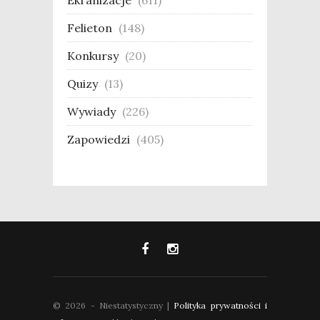
Felieton
(148)
Konkursy
(20)
Quizy
(13)
Wywiady
(226)
Zapowiedzi
(405)
© 2026 - Niestatystyczny |
Polityka prywatności i