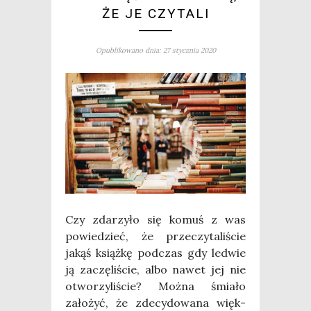
ŻE JE CZYTALI
Opublikowano dnia: 27 stycznia 2020
Czy zda­rzy­ło się komuś z was
powie­dzieć, że prze­czy­ta­li­ście
jakąś książ­kę pod­czas gdy led­wie
ją zaczę­li­ście, albo nawet jej nie
otwo­rzy­li­ście? Moż­na śmia­ło
zało­żyć, że zde­cy­do­wa­na więk­