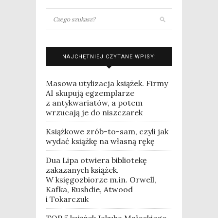
NAJCHĘTNIEJ CZYTANE WPISY:
Masowa utylizacja książek. Firmy
AI skupują egzemplarze
z antykwariatów, a potem
wrzucają je do niszczarek
Książkowe zrób-to-sam, czyli jak
wydać książkę na własną rękę
Dua Lipa otwiera bibliotekę
zakazanych książek.
W księgozbiorze m.in. Orwell,
Kafka, Rushdie, Atwood
i Tokarczuk
TOP 5 książek Jakuba Małeckiego