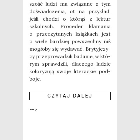
szość ludzi ma zwią­za­ne z tym
doświad­cze­nia, ot na przy­kład,
jeśli cho­dzi o któ­rąś z lek­tur
szkol­nych. Pro­ce­der kła­ma­nia
o prze­czy­ta­nych książ­kach jest
o wie­le bar­dziej powszech­ny niż
mogło­by się wyda­wać. Bry­tyj­czy­
cy prze­pro­wa­dzi­li bada­nie, w któ­
rym spraw­dzi­li, dla­cze­go ludzie
kolo­ry­zu­ją swo­je lite­rac­kie pod­
bo­je.
CZY­TAJ DALEJ
-->