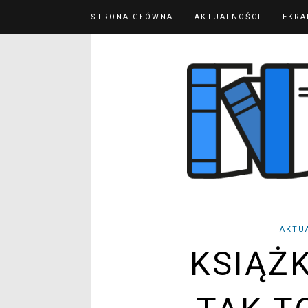
STRONA GŁÓWNA
AKTUALNOŚCI
EKRA
AKTU
KSIĄŻ