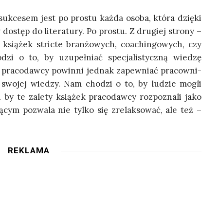
uk­ce­sem jest po pro­stu każ­da oso­ba, któ­ra dzię­ki
 dostęp do lite­ra­tu­ry. Po pro­stu. Z dru­giej stro­ny –
ksią­żek stric­te bran­żo­wych, coachin­go­wych, czy
zi o to, by uzu­peł­niać spe­cja­li­stycz­ną wie­dzę
o pra­co­daw­cy powin­ni jed­nak zapew­niać pra­cow­ni­
wo­jej wie­dzy. Nam cho­dzi o to, by ludzie mogli
 by te zale­ty ksią­żek pra­co­daw­cy roz­po­zna­li jako
­cym pozwa­la nie tyl­ko się zre­lak­so­wać, ale też –
REKLAMA