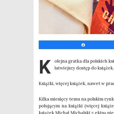
Udo­stęp­nij
K
olej­na grat­ka dla pol­skich ks
łatwiej­szy dostęp do ksią­że
Książ­ki, wię­cej ksią­żek, nawet w pra
Kil­ka mie­się­cy temu na pol­skim ryn­
polu­ją­cym na książ­ki (wię­cej ksią
ksią­żek Michał Michal­ski z eki­pą nie 