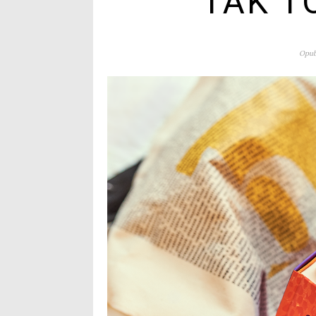
TAK T
Opub