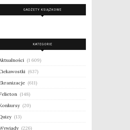
GADŻETY KSIĄŻKOWE
KATEGORIE
Aktualności
(1 609)
Ciekawostki
(637)
Ekranizacje
(611)
Felieton
(148)
Konkursy
(20)
Quizy
(13)
Wywiady
(226)