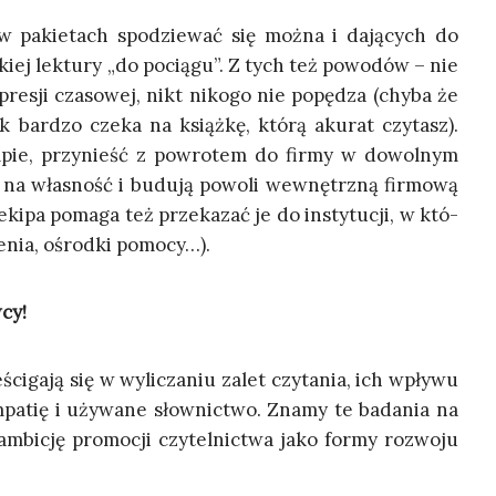
a w pakie­tach spo­dzie­wać się moż­na i dają­cych do
ek­kiej lek­tu­ry „do pocią­gu”. Z tych też powo­dów – nie
, pre­sji cza­so­wej, nikt niko­go nie popę­dza (chy­ba że
k bar­dzo cze­ka na książ­kę, któ­rą aku­rat czy­tasz).
m­pie, przy­nieść z powro­tem do fir­my w dowol­nym
 na wła­sność i budu­ją powo­li wewnętrz­ną fir­mo­wą
 eki­pa poma­ga też prze­ka­zać je do insty­tu­cji, w któ­
zie­nia, ośrod­ki pomocy…).
cy!
ści­ga­ją się w wyli­cza­niu zalet czy­ta­nia, ich wpły­wu
mpa­tię i uży­wa­ne słow­nic­two. Zna­my te bada­nia na
bi­cję pro­mo­cji czy­tel­nic­twa jako for­my roz­wo­ju