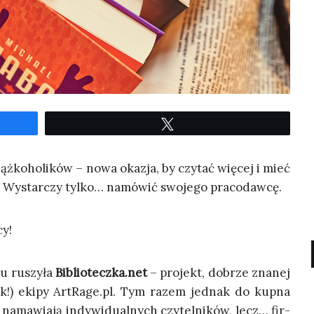
Twe­etuj
iąż­ko­ho­li­ków – nowa oka­zja, by czy­tać wię­cej i mieć
k. Wystar­czy tyl­ko… namó­wić swo­je­go pracodawcę.
cy!
ku ruszy­ła
Biblioteczka.net
– pro­jekt, dobrze zna­nej
­żek!) eki­py ArtRage.pl. Tym razem jed­nak do kup­na
nama­wia­ją indy­wi­du­al­nych czy­tel­ni­ków, lecz… fir­