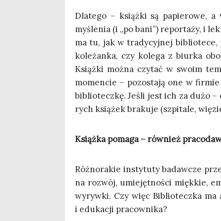
Dla­te­go – książ­ki są papie­ro­we, 
myśle­nia (i „po bani”) repor­ta­ży, i l
ma tu, jak w tra­dy­cyj­nej biblio­te­ce
kole­żan­ka, czy kole­ga z biur­ka obo
Książ­ki moż­na czy­tać w swo­im te
momen­cie – pozo­sta­ją one w fir­mie
biblio­tecz­kę. Jeśli jest ich za dużo –
rych ksią­żek bra­ku­je (szpi­ta­le, wię­
Książ­ka poma­ga – rów­nież pracodaw
Róż­no­ra­kie insty­tu­ty badaw­cze prze­
na roz­wój, umie­jęt­no­ści mięk­kie, e
wyryw­ki. Czy więc Biblio­tecz­ka ma am
i edu­ka­cji pracownika?