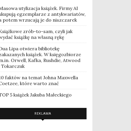
Masowa utylizacja książek. Firmy AI
skupują egzemplarze z antykwariatów,
a potem wrzucają je do niszczarek
Książkowe zrób-to-sam, czyli jak
wydać książkę na własną rękę
Dua Lipa otwiera bibliotekę
zakazanych książek. W księgozbiorze
m.in. Orwell, Kafka, Rushdie, Atwood
i Tokarczuk
10 faktów na temat Johna Maxwella
Coetzee, które warto znać
TOP 5 książek Jakuba Małeckiego
REKLAMA