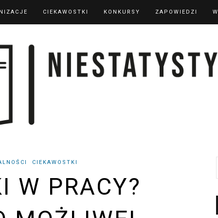
NIZACJE
CIEKAWOSTKI
KONKURSY
ZAPOWIEDZI
W
ALNOŚCI
CIEKAWOSTKI
KI W PRACY?