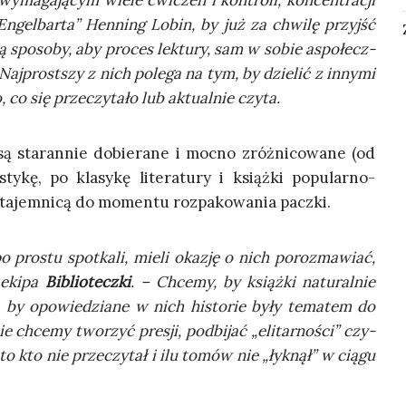
a­ga­ją­cym wie­le ćwi­czeń i kon­tro­li, kon­cen­tra­cji
ngel­bar­ta” Hen­ning Lobin, by już za chwi­lę przyjść
ją spo­so­by, aby pro­ces lek­tu­ry, sam w sobie aspo­łecz­
 Naj­prost­szy z nich pole­ga na tym, by dzie­lić z inny­mi
, co się prze­czy­ta­ło lub aktu­al­nie czyta.
ą sta­ran­nie dobie­ra­ne i moc­no zróż­ni­co­wa­ne (od
sty­kę, po kla­sy­kę lite­ra­tu­ry i książ­ki popu­lar­no-
 tajem­ni­cą do momen­tu roz­pa­ko­wa­nia paczki.
 pro­stu spo­tka­li, mie­li oka­zję o nich poroz­ma­wiać,
 eki­pa
Biblio­tecz­ki
. – Chce­my, by książ­ki natu­ral­nie
k, by opo­wie­dzia­ne w nich histo­rie były tema­tem do
ie chce­my two­rzyć pre­sji, pod­bi­jać „eli­tar­no­ści” czy­
go to kto nie prze­czy­tał i ilu tomów nie „łyk­nął” w cią­gu