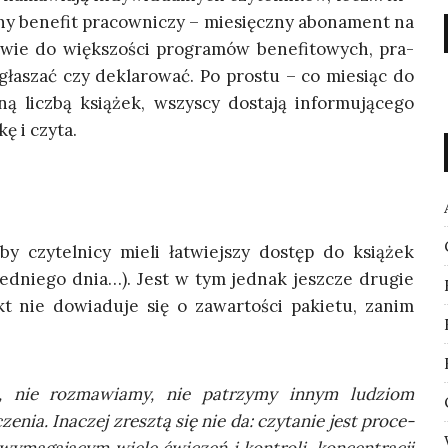
ny bene­fit pra­cow­ni­czy – mie­sięcz­ny abo­na­ment na
stwie do więk­szo­ści pro­gra­mów bene­fi­to­wych, pra­
gła­szać czy dekla­ro­wać. Po pro­stu – co mie­siąc do
ną licz­bą ksią­żek, wszy­scy dosta­ją infor­mu­ją­ce­go
kę i czyta.
 czy­tel­ni­cy mie­li łatwiej­szy dostęp do ksią­żek
ed­nie­go dnia…). Jest w tym jed­nak jesz­cze dru­gie
ie dowia­du­je się o zawar­to­ści pakie­tu, zanim
­jąc, nie roz­ma­wia­my, nie patrzy­my innym ludziom
e­nia. Ina­czej zresz­tą się nie da: czy­ta­nie jest pro­ce­