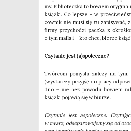
my. Biblio­tecz­ka to bowiem ory­gi­nal­
książ­ki. Co lep­sze – w prze­ci­wień­
cow­nik nie musi się tu zapi­sy­wać, z
fir­my przy­cho­dzi pacz­ka z okre­ślo­
o tym maila i – kto chce, bie­rze książ­
Czy­ta­nie jest (a)społeczne?
Twór­com pomy­słu zale­ży na tym, by
(wystar­czy przyjść do pra­cy odpo­wi
dno – nie bez powo­du bowiem nikt n
książ­ki poja­wią się w biurze.
Czy­ta­nie jest aspo­łecz­ne. Czy­ta
w twarz, odse­pa­ro­wu­je­my się od oto­cz