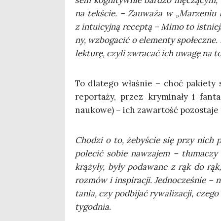
sem kogni­tyw­nie bar­dzo męczą­cym, wym
na tek­ście. – Zauwa­ża w „Marze­niu E
z intu­icyj­ną recep­tą – Mimo to ist­nie­
ny, wzbo­ga­cić o ele­men­ty spo­łecz­ne.
lek­tu­rę, czy­li zwra­cać ich uwa­gę na to
To dla­te­go wła­śnie – choć pakie­ty s
repor­ta­ży, przez kry­mi­na­ły i fan­ta­
nauko­we) – ich zawar­tość pozo­sta­je
Cho­dzi o to, żeby­ście się przy nich po
pole­cić sobie nawza­jem – tłu­ma­czy
krą­ży­ły, były poda­wa­ne z rąk do rą
roz­mów i inspi­ra­cji. Jed­no­cze­śnie – n
ta­nia, czy pod­bi­jać rywa­li­za­cji, cze­
tygodnia.