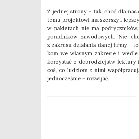
Z jed­nej stro­ny – tak, choć dla nas s
temu pro­jek­to­wi ma szer­szy i lep­szy
w pakie­tach nie ma pod­ręcz­ni­ków, 
porad­ni­ków zawo­do­wych. Nie cho­d
z zakre­su dzia­ła­nia danej fir­my – t
kom we wła­snym zakre­sie i wedle s
korzy­stać z dobro­dziejstw lek­tu­ry i
coś, co ludziom z nimi współ­pra­cu­ją
jed­no­cze­śnie – rozwijać.