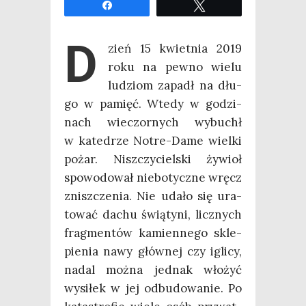
Udo­stęp­nij
Twe­etuj
D
zień 15 kwiet­nia 2019
roku na pew­no wie­lu
ludziom zapadł na dłu­
go w pamięć. Wte­dy w godzi­
nach wie­czor­nych wybuchł
w kate­drze Notre-Dame wiel­ki
pożar. Nisz­czy­ciel­ski żywioł
spo­wo­do­wał nie­bo­tycz­ne wręcz
znisz­cze­nia. Nie uda­ło się ura­
to­wać dachu świą­ty­ni, licz­nych
frag­men­tów kamien­ne­go skle­
pie­nia nawy głów­nej czy igli­cy,
nadal moż­na jed­nak wło­żyć
wysi­łek w jej odbu­do­wa­nie. Po