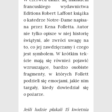
fran­cu­skie­go wydaw­nic­twa
Edi­tions Robert Laf­font książ­ka
o kate­drze Notre-Dame napi­sa­
na przez Kena Fol­let­ta. Autor
nie tyl­ko opi­sze w niej histo­rię
świą­ty­ni, ale zwró­ci uwa­gę na
to, co jej zawdzię­cza­my i cze­go
jest sym­bo­lem. W krót­kim tek­
ście mają się rów­nież poja­wić
wzru­sza­ją­ce, bar­dzo oso­bi­ste
frag­men­ty, w któ­rych Fol­lett
podzie­li się emo­cja­mi, jakie nim
tar­ga­ły, kie­dy dowie­dział się
o pożarze.
Jeśli ludzie pła­ka­li 15 kwiet­nia