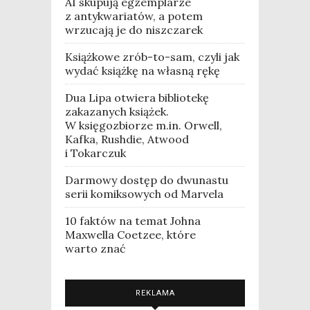
AI skupują egzemplarze
z antykwariatów, a potem
wrzucają je do niszczarek
Książkowe zrób-to-sam, czyli jak
wydać książkę na własną rękę
Dua Lipa otwiera bibliotekę
zakazanych książek.
W księgozbiorze m.in. Orwell,
Kafka, Rushdie, Atwood
i Tokarczuk
Darmowy dostęp do dwunastu
serii komiksowych od Marvela
10 faktów na temat Johna
Maxwella Coetzee, które
warto znać
REKLAMA