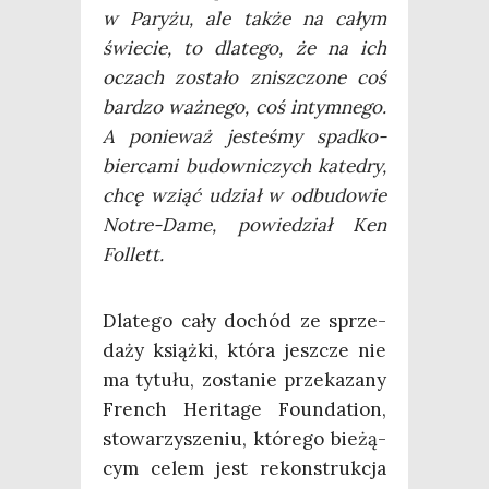
w Pary­żu, ale tak­że na całym
świe­cie, to dla­te­go, że na ich
oczach zosta­ło znisz­czo­ne coś
bar­dzo waż­ne­go, coś intym­ne­go.
A ponie­waż jeste­śmy spad­ko­
bier­ca­mi budow­ni­czych kate­dry,
chcę wziąć udział w odbu­do­wie
Notre-Dame, powie­dział Ken
Follett.
Dla­te­go cały dochód ze sprze­
da­ży książ­ki, któ­ra jesz­cze nie
ma tytu­łu, zosta­nie prze­ka­za­ny
French Heri­ta­ge Foun­da­tion,
sto­wa­rzy­sze­niu, któ­re­go bie­żą­
cym celem jest rekon­struk­cja