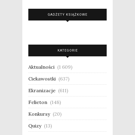
GADŻETY KSIĄŻKOWE
KATEGORIE
Aktualności
(1 609)
Ciekawostki
(637)
Ekranizacje
(611)
Felieton
(148)
Konkursy
(20)
Quizy
(13)