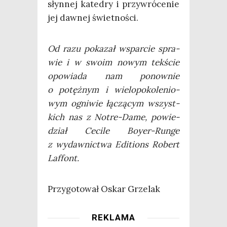
słyn­nej kate­dry i przy­wró­ce­nie
jej daw­nej świetności.
Od razu poka­zał wspar­cie spra­
wie i w swo­im nowym tek­ście
opo­wia­da nam ponow­nie
o potęż­nym i wie­lo­po­ko­le­nio­
wym ogni­wie łączą­cym wszyst­
kich nas z Notre-Dame, powie­
dział Ceci­le Boy­er-Run­ge
z wydaw­nic­twa Edi­tions Robert
Laffont.
Przy­go­to­wał Oskar Grzelak
REKLAMA