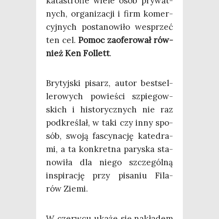
kata­stro­fie wie­le osób pry­wat­
nych, orga­ni­za­cji i firm komer­
cyj­nych posta­no­wi­ło wes­przeć
ten cel.
Pomoc zaofe­ro­wał rów­
nież Ken Fol­lett
.
Bry­tyj­ski pisarz, autor best­sel­
le­ro­wych powie­ści szpie­gow­
skich i histo­rycz­nych nie raz
pod­kre­ślał, w taki czy inny spo­
sób, swo­ją fascy­na­cję kate­dra­
mi, a ta kon­kret­na pary­ska sta­
no­wi­ła dla nie­go szcze­gól­ną
inspi­ra­cję przy pisa­niu Fila­
rów Ziemi.
W czerw­cu uka­że się nakła­dem