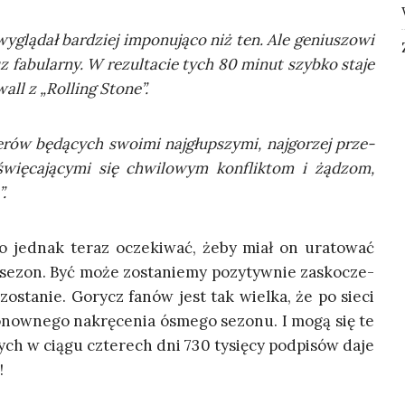
yglą­dał bar­dziej impo­nu­ją­co niż ten. Ale geniu­szo­wi
z fabu­lar­ny. W rezul­ta­cie tych 80 minut szyb­ko sta­je
all z „Rol­ling Stone”.
­rów będą­cych swo­imi naj­głup­szy­mi, naj­go­rzej prze­
oświę­ca­ją­cy­mi się chwi­lo­wym kon­flik­tom i żądzom,
.
o jed­nak teraz ocze­ki­wać, żeby miał on ura­to­wać
y sezon. Być może zosta­nie­my pozy­tyw­nie zasko­cze­
ozo­sta­nie. Gorycz fanów jest tak wiel­ka, że po sie­ci
onow­ne­go nakrę­ce­nia ósme­go sezo­nu. I mogą się te
ch w cią­gu czte­rech dni 730 tysię­cy pod­pi­sów daje
!