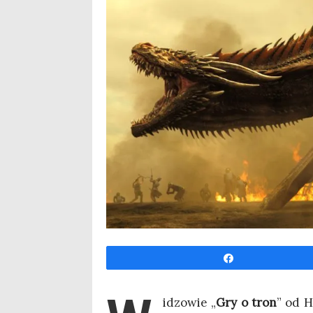
Udo­stęp­nij
idzo­wie „
Gry o tron
” od H