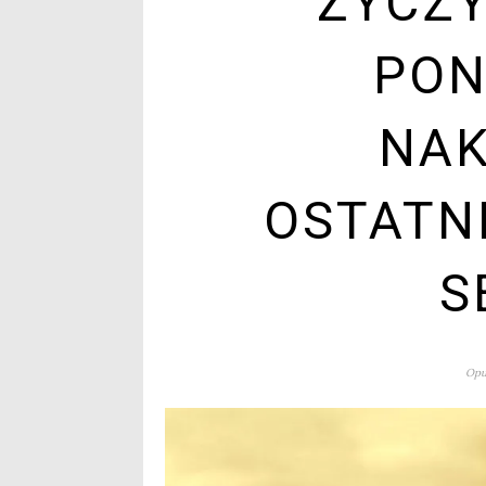
ŻYCZY
PO
NAK
OSTATN
S
Opu