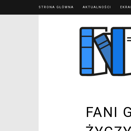
STRONA GŁÓWNA
AKTUALNOŚCI
EKRA
FANI 