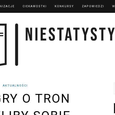
NIZACJE
CIEKAWOSTKI
KONKURSY
ZAPOWIEDZI
W
AKTUALNOŚCI
GRY O TRON