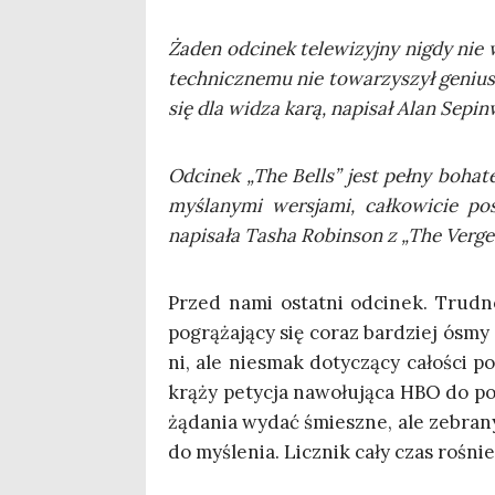
Żaden odci­nek tele­wi­zyj­ny nigdy nie w
tech­nicz­ne­mu nie towa­rzy­szył genius
się dla widza karą, napi­sał Alan Sepin­w
Odci­nek „The Bells” jest peł­ny boha­te
my­śla­ny­mi wer­sja­mi, cał­ko­wi­cie p
napi­sa­ła Tasha Robin­son z „The Verge”
Przed nami ostat­ni odci­nek. Trud­n
pogrą­ża­ją­cy się coraz bar­dziej ósm
ni, ale nie­smak doty­czą­cy cało­ści p
krą­ży pety­cja nawo­łu­ją­ca HBO do p
żąda­nia wydać śmiesz­ne, ale zebra­ny
do myśle­nia. Licz­nik cały czas rośnie