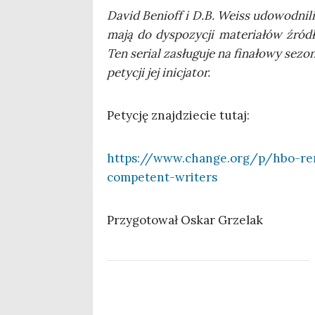
David Benioff i D.B. Weiss udo­wod­ni­li,
mają do dys­po­zy­cji mate­ria­łów źró­d
Ten serial zasłu­gu­je na fina­ło­wy sezon
pety­cji jej inicjator.
Pety­cję znaj­dzie­cie tutaj:
https://www.change.org/p/hbo-re
competent-writers
Przy­go­to­wał Oskar Grzelak