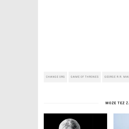
CHANGE ORG
GAME OF THRONES
GEORGE R.R. MA
MOŻE TEŻ Z