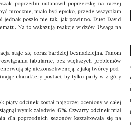
wszak poprzed­ni usta­no­wił poprzecz­kę na raczej
być mrocz­nie, mia­ło być epic­ko, przede wszyst­kim
. Coś jed­nak poszło nie tak, jak powin­no. Duet David
tema­tu. Na to wska­zu­ją reak­cje widzów. Uwa­ga na
cja sta­je się coraz bar­dziej bez­na­dziej­na. Fanom
roz­wią­za­nia fabu­lar­ne, bez więk­szych pro­ble­mów
 dener­wu­ją się nie­kon­se­kwen­cją, z jaką twór­cy pod­
na­jąc cha­rak­te­ry posta­ci, by tyl­ko par­ły w z góry
k pią­ty odci­nek został naj­go­rzej oce­nio­ny w całej
 osią­gnął wynik zale­d­wie 47%. Czwar­ty odci­nek miał
ia dla poprzed­nich sezo­nów kształ­to­wa­ła się na