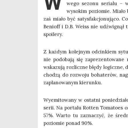
W
we­go sezo­nu seria­lu – 
wyso­kim pozio­mie. Mia­ło 
zaś mia­ło być satys­fak­cjo­nu­ją­co
Benioff i D.B. Weiss nie udźwi­gnął 
spoilery.
Z każ­dym kolej­nym odcin­kiem sytu­a
nie podo­ba­ją się zapre­zen­to­wa­ne 
wska­zu­ją roz­licz­ne błę­dy logicz­ne,
cho­dzą do roz­wo­ju boha­te­rów, nagi­
zapla­no­wa­nym kierunku.
Wyemi­to­wa­ny w ostat­ni ponie­dzia­łe
serii. Na por­ta­lu Rot­ten Toma­to­es
57%. War­to tu zazna­czyć, że śred­n
pozio­mie ponad 90%.