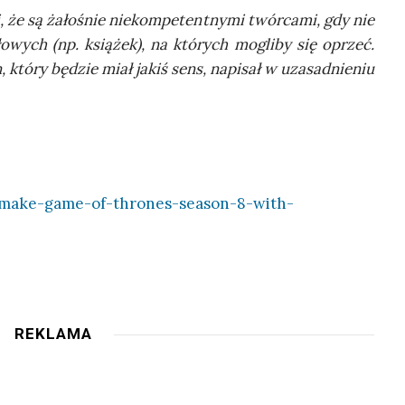
 że są żało­śnie nie­kom­pe­tent­ny­mi twór­ca­mi, gdy nie
ło­wych (np. ksią­żek), na któ­rych mogli­by się oprzeć.
, któ­ry będzie miał jakiś sens, napi­sał w uza­sad­nie­niu
make-game-of-thrones-season-8-with-
REKLAMA