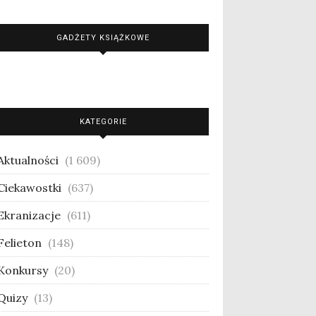
GADŻETY KSIĄŻKOWE
KATEGORIE
Aktualności
(1 609)
Ciekawostki
(637)
Ekranizacje
(611)
Felieton
(148)
Konkursy
(20)
Quizy
(13)