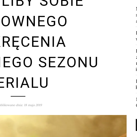
LIBY SOBIE
NOWNEGO
RĘCENIA
IEGO SEZONU
ERIALU
blikowano dnia: 18 maja 2019