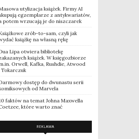
Masowa utylizacja książek. Firmy AI
skupują egzemplarze z antykwariatów,
a potem wrzucają je do niszczarek
Książkowe zrób-to-sam, czyli jak
wydać książkę na własną rękę
Dua Lipa otwiera bibliotekę
zakazanych książek. W księgozbiorze
m.in. Orwell, Kafka, Rushdie, Atwood
i Tokarczuk
Darmowy dostęp do dwunastu serii
komiksowych od Marvela
10 faktów na temat Johna Maxwella
Coetzee, które warto znać
REKLAMA