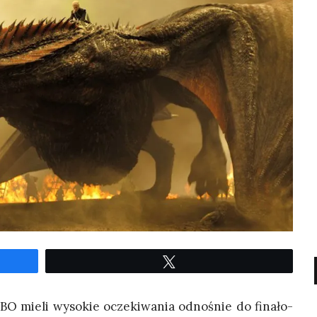
Twe­etuj
BO mie­li wyso­kie ocze­ki­wa­nia odno­śnie do fina­ło­