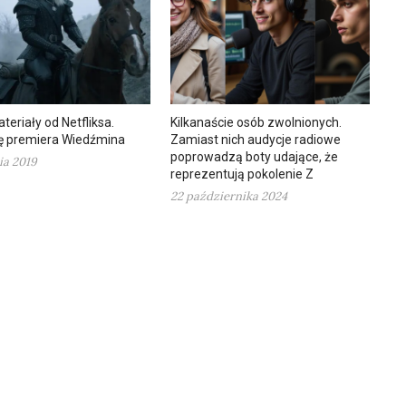
eriały od Netfliksa.
Kilkanaście osób zwolnionych.
ię premiera Wiedźmina
Zamiast nich audycje radiowe
poprowadzą boty udające, że
ia 2019
reprezentują pokolenie Z
22 października 2024