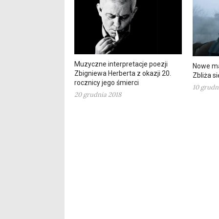
Muzyczne interpretacje poezji
Nowe mat
Zbigniewa Herberta z okazji 20.
Zbliża s
rocznicy jego śmierci
10 grudn
20 grudnia 2018