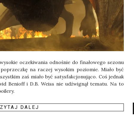
wyso­kie ocze­ki­wa­nia odno­śnie do fina­ło­we­go sezo­nu
ł poprzecz­kę na raczej wyso­kim pozio­mie. Mia­ło być
yst­kim zaś mia­ło być satys­fak­cjo­nu­ją­co. Coś jed­nak
vid Benioff i D.B. Weiss nie udźwi­gnął tema­tu. Na to
ile­ry.
ZY­TAJ DALEJ