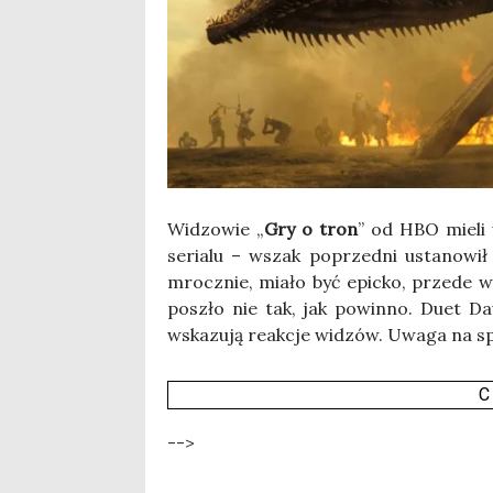
Widzo­wie „
Gry o tron
” od HBO mie­li 
seria­lu – wszak poprzed­ni usta­no­wi
mrocz­nie, mia­ło być epic­ko, przede wsz
poszło nie tak, jak powin­no. Duet Da
wska­zu­ją reak­cje widzów. Uwa­ga na spo­
C
-->