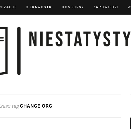
NIZACJE
CIEKAWOSTKI
KONKURSY
ZAPOWIEDZI
W
zasz tag
CHANGE ORG