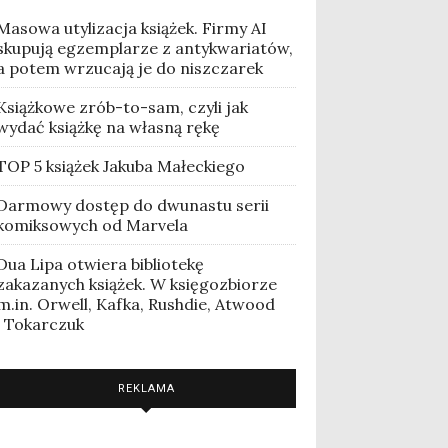
Masowa utylizacja książek. Firmy AI
skupują egzemplarze z antykwariatów,
a potem wrzucają je do niszczarek
Książkowe zrób-to-sam, czyli jak
wydać książkę na własną rękę
TOP 5 książek Jakuba Małeckiego
Darmowy dostęp do dwunastu serii
komiksowych od Marvela
Dua Lipa otwiera bibliotekę
zakazanych książek. W księgozbiorze
m.in. Orwell, Kafka, Rushdie, Atwood
i Tokarczuk
REKLAMA