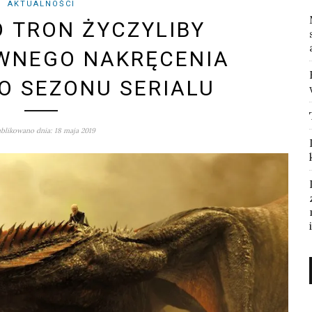
AKTUALNOŚCI
O TRON ŻYCZYLIBY
WNEGO NAKRĘCENIA
O SEZONU SERIALU
blikowano dnia: 18 maja 2019