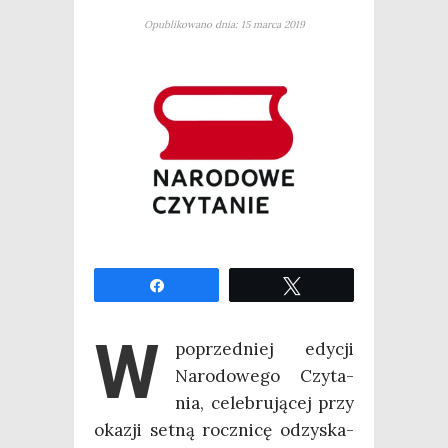
Opublikowano dnia: 15 marca 2019
Udo­stęp­nij
Twe­etuj
W
poprzed­niej edy­cji
Naro­do­we­go Czy­ta­
nia, cele­bru­ją­cej przy
oka­zji set­ną rocz­ni­cę odzy­ska­