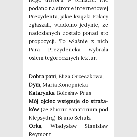
poda­no na stro­nie inter­ne­to­wej
Pre­zy­den­ta, jakie książ­ki Pola­cy
zgła­sza­li, wia­do­mo jedy­nie, że
nade­sła­nych zosta­ło ponad sto
pro­po­zy­cji. To wła­śnie z nich
Para Pre­zy­denc­ka wybra­ła
osiem tego­rocz­nych lektur.
Dobra pani
, Eli­za Orzeszkowa;
Dym
, Maria Konopnicka
Kata­ryn­ka
, Bole­sław Prus
Mój ojciec wstę­pu­je do stra­ża­
ków
(ze zbio­ru: Sana­to­rium pod
Klep­sy­drą), Bru­no Schulz
Orka
, Wła­dy­sław Sta­ni­sław
Reymont