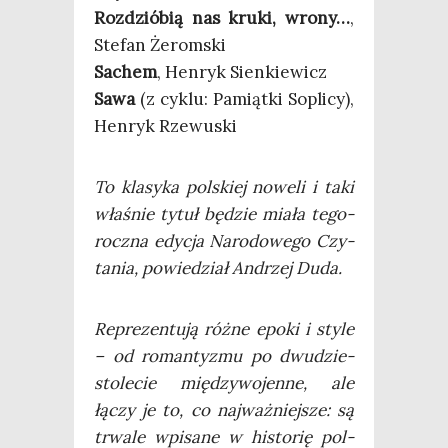
Roz­dzió­bią nas kru­ki, wro­ny…
,
Ste­fan Żeromski
Sachem
, Hen­ryk Sienkiewicz
Sawa
(z cyklu: Pamiąt­ki Sopli­cy),
Hen­ryk Rzewuski
To kla­sy­ka pol­skiej nowe­li i taki
wła­śnie tytuł będzie mia­ła tego­
rocz­na edy­cja Naro­do­we­go Czy­
ta­nia, powie­dział Andrzej Duda.
Repre­zen­tu­ją róż­ne epo­ki i sty­le
– od roman­ty­zmu po dwu­dzie­
sto­le­cie mię­dzy­wo­jen­ne, ale
łączy je to, co naj­waż­niej­sze: są
trwa­le wpi­sa­ne w histo­rię pol­