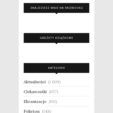
ZNAJDZIESZ MNIE NA FACEBOOKU
GADŻETY KSIĄŻKOWE
KATEGORIE
Aktualności
(1 609)
Ciekawostki
(637)
Ekranizacje
(611)
Felieton
(148)