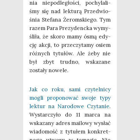
nia nie­pod­le­gło­ści, pochy­la­li­
śmy się nad lek­tu­rą Przed­wio­
śnia Ste­fa­na Żerom­skie­go. Tym
razem Para Pre­zy­denc­ka wymy­
śli­ła, że sko­ro mamy ósmą edy­
cję akcji, to prze­czy­ta­my osiem
róż­nych tytu­łów. Ale żeby nie
był zbyt trud­no, wska­za­ne
zosta­ły nowele.
Jak co roku, sami czy­tel­ni­cy
mogli pro­po­no­wać swo­je typy
lek­tur na Naro­do­we Czy­ta­nie
.
Wystar­czy­ło do 11 mar­ca na
wska­za­ny adres mailo­wy wysłać
wia­do­mość z tytu­łem kon­kret­
ne­go utwo­ru w tema­cie. Nie