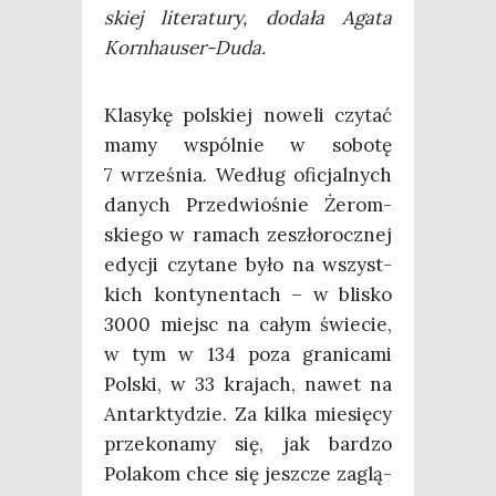
skiej lite­ra­tu­ry, doda­ła Aga­ta
Kornhauser-Duda.
Kla­sy­kę pol­skiej nowe­li czy­tać
mamy wspól­nie w sobo­tę
7 wrze­śnia. Według ofi­cjal­nych
danych Przed­wio­śnie Żerom­
skie­go w ramach zeszło­rocz­nej
edy­cji czy­ta­ne było na wszyst­
kich kon­ty­nen­tach – w bli­sko
3000 miejsc na całym świe­cie,
w tym w 134 poza gra­ni­ca­mi
Pol­ski, w 33 kra­jach, nawet na
Antark­ty­dzie. Za kil­ka mie­się­cy
prze­ko­na­my się, jak bar­dzo
Pola­kom chce się jesz­cze zaglą­