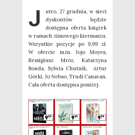
J
utro, 27 grud­nia, w sie­ci
dys­kon­tów będzie
dostęp­na ofer­ta ksią­żek
w ramach zimo­we­go kier­ma­szu.
Wszyst­kie pozy­cje po 9,99 zł.
W ofer­cie m.in. Jojo Moy­es,
Remi­giusz Mróz, Kata­rzy­na
Bon­da, Syl­wia Chut­nik, Artur
Gór­ki, Jo Neb­so, Tru­di Cana­van.
Cała ofer­ta dostęp­na poniżej.