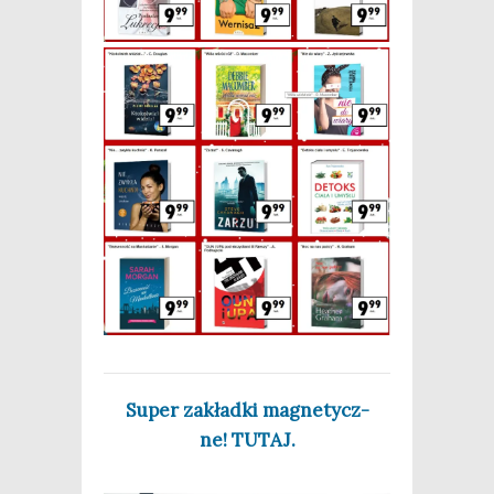
Super zakład­ki magne­tycz­
ne! TUTAJ.