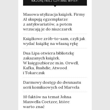
NAJCHĘTNIEJ CZYTANE WPISY:
Masowa utylizacja książek. Firmy
AI skupują egzemplarze
z antykwariatów, a potem
wrzucają je do niszczarek
Książkowe zrób-to-sam, czyli jak
wydać książkę na własną rękę
Dua Lipa otwiera bibliotekę
zakazanych książek.
W księgozbiorze m.in. Orwell,
Kafka, Rushdie, Atwood
i Tokarczuk
Darmowy dostęp do dwunastu
serii komiksowych od Marvela
10 faktów na temat Johna
Maxwella Coetzee, które
warto znać