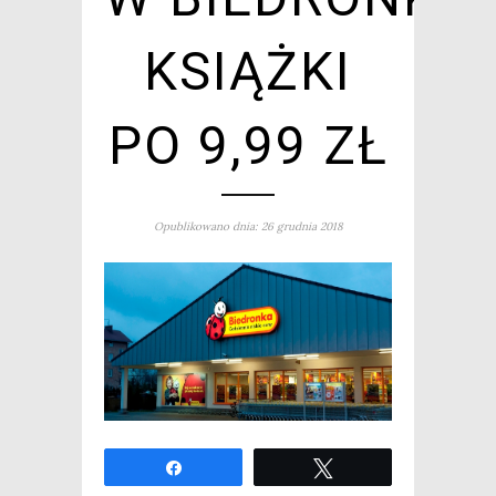
KSIĄŻKI
PO 9,99 ZŁ
Opublikowano dnia: 26 grudnia 2018
Udo­stęp­nij
Twe­etuj