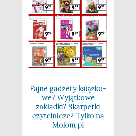
Faj­ne gadże­ty książ­ko­
we? Wyjąt­ko­we
zakład­ki? Skar­pet­ki
czy­tel­ni­cze? Tyl­ko na
Molom.pl