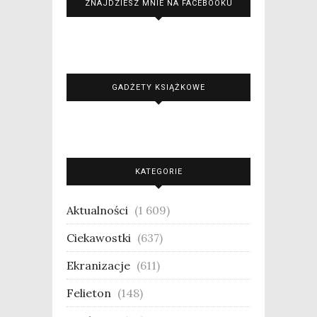
ZNAJDZIESZ MNIE NA FACEBOOKU
GADŻETY KSIĄŻKOWE
KATEGORIE
Aktualności
(1 609)
Ciekawostki
(637)
Ekranizacje
(611)
Felieton
(148)