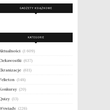
GADŻETY KSIĄŻKOWE
KATEGORIE
Aktualności
(1 609)
Ciekawostki
(637)
Ekranizacje
(611)
Felieton
(148)
Konkursy
(20)
Quizy
(13)
Wywiady
(226)