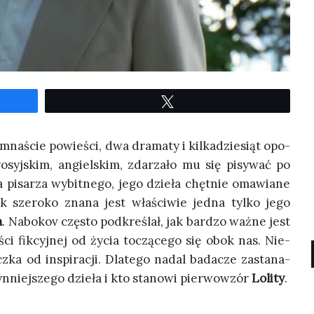
Twe­etuj
m­na­ście powie­ści, dwa dra­ma­ty i kil­ka­dzie­siąt opo­
osyj­skim, angiel­skim, zda­rza­ło mu się pisy­wać po
a pisa­rza wybit­ne­go, jego dzie­ła chęt­nie oma­wia­ne
ak sze­ro­ko zna­na jest wła­ści­wie jed­na tyl­ko jego
a
. Nabo­kov czę­sto pod­kre­ślał, jak bar­dzo waż­ne jest
o­ści fik­cyj­nej od życia toczą­ce­go się obok nas. Nie­
cz­ka od inspi­ra­cji. Dla­te­go nadal bada­cze zasta­na­
yn­niej­sze­go dzie­ła i kto sta­no­wi pier­wo­wzór
Loli­ty
.