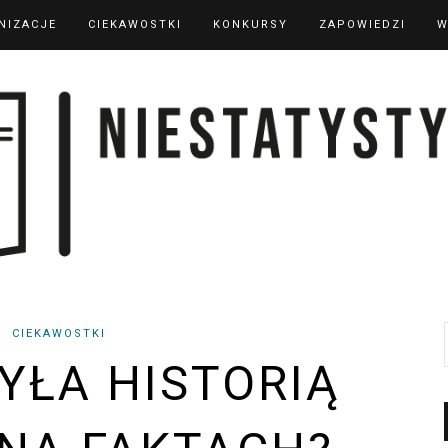
NIZACJE
CIEKAWOSTKI
KONKURSY
ZAPOWIEDZI
W
CIEKAWOSTKI
BYŁA HISTORIĄ