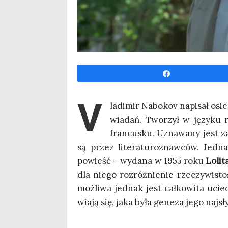
Udo­stęp­nij
V
la­di­mir Nabo­kov napi­sał osie
wia­dań. Two­rzył w języ­ku r
fran­cu­sku. Uzna­wa­ny jest z
są przez lite­ra­tu­ro­znaw­ców. Jed­n
powieść – wyda­na w 1955 roku
Loli­t
dla nie­go roz­róż­nie­nie rze­czy­wi­st
moż­li­wa jed­nak jest cał­ko­wi­ta ucie
wia­ją się, jaka była gene­za jego naj­sł