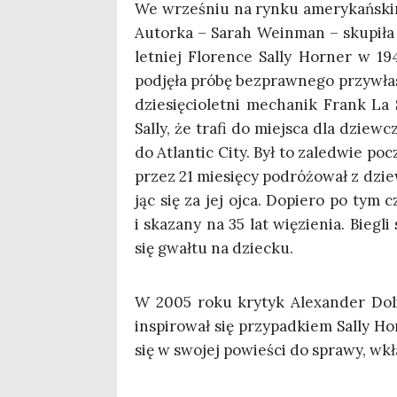
We wrze­śniu na ryn­ku ame­ry­kań­ski
Autor­ka – Sarah Wein­man – sku­pi­ła 
let­niej Flo­ren­ce Sal­ly Hor­ner w 1
pod­ję­ła pró­bę bez­praw­ne­go przy­wła
dzie­się­cio­let­ni mecha­nik Frank La 
Sal­ly, że tra­fi do miej­sca dla dzie
do Atlan­tic City. Był to zale­d­wie poc
przez 21 mie­się­cy podró­żo­wał z dzi
jąc się za jej ojca. Dopie­ro po tym cza
i ska­za­ny na 35 lat wię­zie­nia. Bie­gl
się gwał­tu na dziecku.
W 2005 roku kry­tyk Ale­xan­der Doli­
inspi­ro­wał się przy­pad­kiem Sal­ly H
się w swo­jej powie­ści do spra­wy, wkł