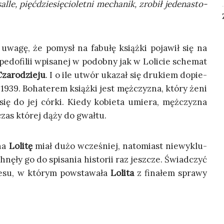
­le, pięć­dzie­się­cio­let­ni mecha­nik, zro­bił jede­na­sto­
wa­gę, że pomysł na fabu­łę książ­ki poja­wił się na
do­fi­lii wpi­sa­nej w podob­ny jak w Loli­cie sche­mat
za­ro­dzie­ju
. I o ile utwór uka­zał się dru­kiem dopie­
1939. Boha­te­rem książ­ki jest męż­czy­zna, któ­ry żeni
 się do jej cór­ki. Kie­dy kobie­ta umie­ra, męż­czy­zna
czas któ­rej dąży do gwałtu.
 na
Loli­tę
miał dużo wcze­śniej, nato­miast nie­wy­klu­
ę­ły go do spi­sa­nia histo­rii raz jesz­cze. Świad­czyć
­su, w któ­rym powsta­wa­ła
Loli­ta
z fina­łem spra­wy