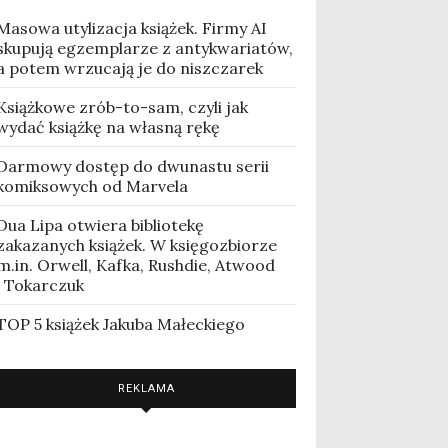
Masowa utylizacja książek. Firmy AI
skupują egzemplarze z antykwariatów,
a potem wrzucają je do niszczarek
Książkowe zrób-to-sam, czyli jak
wydać książkę na własną rękę
Darmowy dostęp do dwunastu serii
komiksowych od Marvela
Dua Lipa otwiera bibliotekę
zakazanych książek. W księgozbiorze
m.in. Orwell, Kafka, Rushdie, Atwood
i Tokarczuk
TOP 5 książek Jakuba Małeckiego
REKLAMA