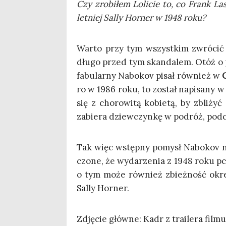
Czy zro­bi­łem Loli­cie to, co Frank Lasal
let­niej Sal­ly Hor­ner w 1948 roku?
War­to przy tym wszyst­kim zwró­cić u
dłu­go przed tym skan­da­lem. Otóż o pe
fabu­lar­ny Nabo­kov pisał rów­nież w
C
ro w 1986 roku, to został napi­sa­ny w 
się z cho­ro­wi­tą kobie­tą, by zbli­żyć
zabie­ra dziew­czyn­kę w podróż, pod­
Tak więc wstęp­ny pomysł Nabo­kov
czo­ne, że wyda­rze­nia z 1948 roku pchn
o tym może rów­nież zbież­ność okre
Sal­ly Horner.
Zdję­cie głów­ne: Kadr z tra­ile­ra filmu