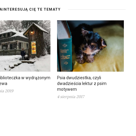
AINTERESUJĄ CIĘ TE TEMATY
biblioteczka w wydrążonym
Psia dwudziestka, czyli
zewa
dwadzieścia lektur z psim
motywem
nia 2019
4 sierpnia 2017