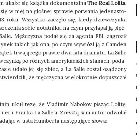
m uka­że się książ­ka doku­men­tal­na
The Real Loli­ta
.
się w niej na gło­śnej spra­wie porwa­nia jede­na­sto­
948 roku. Wszyst­ko zaczę­ło się, kie­dy dziew­czyn­ka
sz­cze­nia sobie notat­ni­ka, na czym przy­ła­pał ją pięć­
Sal­le. Męż­czy­zna podał się za agen­ta FBI, zagro­ził
w­czy­nek takich jak ona, po czym wywiózł ją z Cam­den
zą­tek trwa­ją­ce­go pra­wie dwa lata dra­ma­tu. La Sal­le
ew­czyn­ką po róż­nych ame­ry­kań­skich sta­nach, poda­
­sie uda­ło jej się zbiec, a La Sal­le został osą­dzo­ny
i stwier­dzi­li, że męż­czy­zna wie­lo­krot­nie dopusz­czał
nin ukuł tezę, że Vla­di­mir Nabo­kov pisząc Loli­tę,
or­ner i Fran­ka La Salle’a. Zresz­tą sam autor odwo­łał
a­da­jąc w usta Hum­ber­ta nastę­pu­ją­ce słowa: