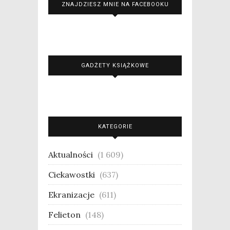
ZNAJDZIESZ MNIE NA FACEBOOKU
GADŻETY KSIĄŻKOWE
KATEGORIE
Aktualności
(1 609)
Ciekawostki
(637)
Ekranizacje
(611)
Felieton
(148)