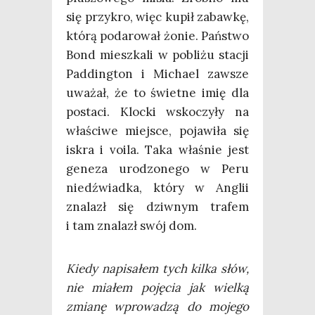
się przy­kro, więc kupił zabaw­kę,
któ­rą poda­ro­wał żonie. Pań­stwo
Bond miesz­ka­li w pobli­żu sta­cji
Pad­ding­ton i Micha­el zawsze
uwa­żał, że to świet­ne imię dla
posta­ci. Kloc­ki wsko­czy­ły na
wła­ści­we miej­sce, poja­wi­ła się
iskra i voila. Taka wła­śnie jest
gene­za uro­dzo­ne­go w Peru
niedź­wiad­ka, któ­ry w Anglii
zna­lazł się dziw­nym tra­fem
i tam zna­lazł swój dom.
Kie­dy napi­sa­łem tych kil­ka słów,
nie mia­łem poję­cia jak wiel­ką
zmia­nę wpro­wa­dzą do moje­go