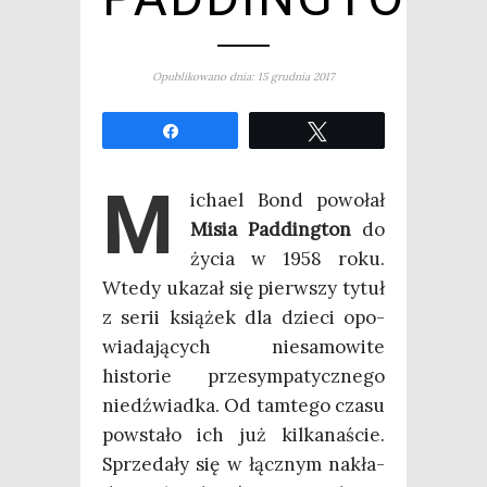
Opublikowano dnia: 15 grudnia 2017
Udo­stęp­nij
Twe­etuj
M
icha­el Bond powo­łał
Misia Pad­ding­ton
do
życia w 1958 roku.
Wte­dy uka­zał się pierw­szy tytuł
z serii ksią­żek dla dzie­ci opo­
wia­da­ją­cych nie­sa­mo­wi­te
histo­rie prze­sym­pa­tycz­ne­go
niedź­wiad­ka. Od tam­te­go cza­su
powsta­ło ich już kil­ka­na­ście.
Sprze­da­ły się w łącz­nym nakła­