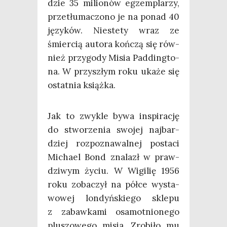
dzie 35 milio­nów egzem­pla­rzy,
prze­tłu­ma­czo­no je na ponad 40
języ­ków. Nie­ste­ty wraz ze
śmier­cią auto­ra koń­czą się rów­
nież przy­go­dy Misia Pad­ding­to­
na. W przy­szłym roku uka­że się
ostat­nia książka.
Jak to zwy­kle bywa inspi­ra­cję
do stwo­rze­nia swo­jej naj­bar­
dziej roz­po­zna­wal­nej posta­ci
Micha­el Bond zna­lazł w praw­
dzi­wym życiu. W Wigi­lię 1956
roku zoba­czył na pół­ce wysta­
wo­wej lon­dyń­skie­go skle­pu
z zabaw­ka­mi osa­mot­nio­ne­go
plu­szo­we­go misia. Zro­bi­ło mu