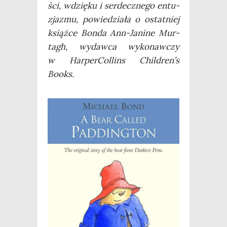
ści, wdzię­ku i ser­decz­ne­go entu­
zja­zmu, powie­dzia­ła o ostat­niej
książ­ce Bon­da Ann-Jani­ne Mur­
tagh, wydaw­ca wyko­naw­czy
w Har­per­Col­lins Children’s
Books.