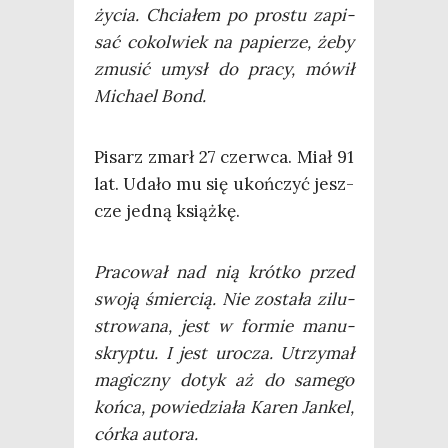
życia. Chcia­łem po pro­stu zapi­
sać cokol­wiek na papie­rze, żeby
zmu­sić umysł do pra­cy, mówił
Micha­el Bond.
Pisarz zmarł 27 czerw­ca. Miał 91
lat. Uda­ło mu się ukoń­czyć jesz­
cze jed­ną książkę.
Pra­co­wał nad nią krót­ko przed
swo­ją śmier­cią. Nie zosta­ła zilu­
stro­wa­na, jest w for­mie manu­
skryp­tu. I jest uro­cza. Utrzy­mał
magicz­ny dotyk aż do same­go
koń­ca, powie­dzia­ła Karen Jan­kel,
cór­ka autora.