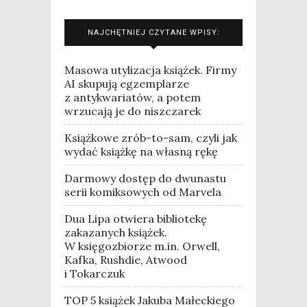
NAJCHĘTNIEJ CZYTANE WPISY:
Masowa utylizacja książek. Firmy
AI skupują egzemplarze
z antykwariatów, a potem
wrzucają je do niszczarek
Książkowe zrób-to-sam, czyli jak
wydać książkę na własną rękę
Darmowy dostęp do dwunastu
serii komiksowych od Marvela
Dua Lipa otwiera bibliotekę
zakazanych książek.
W księgozbiorze m.in. Orwell,
Kafka, Rushdie, Atwood
i Tokarczuk
TOP 5 książek Jakuba Małeckiego