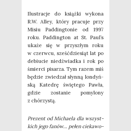
Ilu­stra­cje do książ­ki wyko­na
R.W. Alley, któ­ry pra­cu­je przy
Misiu Pad­ding­to­nie od 1997
roku. Pad­ding­ton at St. Paul’s
uka­że się w przy­szłym roku
w czerw­cu, sześć­dzie­siąt lat po
debiu­cie niedź­wiad­ka i rok po
śmier­ci pisa­rza. Tym razem miś
będzie zwie­dzał słyn­ną lon­dyń­
ską Kate­drę świę­te­go Paw­ła,
gdzie zosta­nie pomy­lo­ny
z chórzystą.
Pre­zent od Micha­ela dla wszyst­
kich jego fanów… pełen cie­ka­wo­