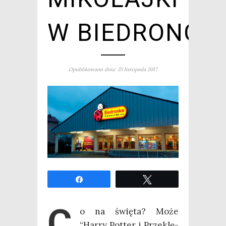
W BIEDRONCE
Opublikowano dnia: 25 listopada 2017
Udo­stęp­nij
Twe­etuj
C
o na świę­ta? Może
“Har­ry Pot­ter i Prze­klę­