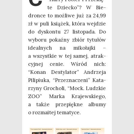
te Dziec­ko”? W Bie­
dron­ce to moż­li­we już za 24,99
zł w puli ksią­żek, któ­ra wej­dzie
do dys­kon­tu 27 listo­pa­da. Do
wybo­ru pokaź­ny zbiór tytu­łów
ide­al­nych na miko­łaj­ki –
a wszyst­kie w tej samej, atrak­
cyj­nej cenie. Wśród nich:
“Konan Desty­la­tor” Andrze­ja
Pili­piu­ka, “Prze­zna­cze­ni” Kata­
rzy­ny Gro­cho­li, “Mock. Ludz­kie
ZOO” Mar­ka Kra­jew­skie­go,
a tak­że prze­pięk­ne albu­my
o roz­ma­itej tematyce.