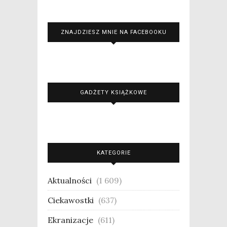
ZNAJDZIESZ MNIE NA FACEBOOKU
GADŻETY KSIĄŻKOWE
KATEGORIE
Aktualności
(1 609)
Ciekawostki
(637)
Ekranizacje
(611)