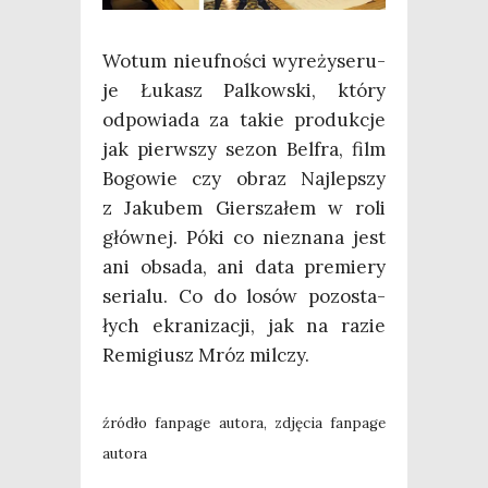
Wotum nie­uf­no­ści wyre­ży­se­ru­
je Łukasz Pal­kow­ski, któ­ry
odpo­wia­da za takie pro­duk­cje
jak pierw­szy sezon Bel­fra, film
Bogo­wie czy obraz Naj­lep­szy
z Jaku­bem Gier­sza­łem w roli
głów­nej. Póki co nie­zna­na jest
ani obsa­da, ani data pre­mie­ry
seria­lu. Co do losów pozo­sta­
łych ekra­ni­za­cji, jak na razie
Remi­giusz Mróz milczy.
źró­dło fan­pa­ge auto­ra, zdję­cia fan­pa­ge
autora