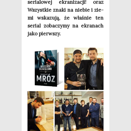
seria­lo­wej ekra­ni­za­cji! oraz
Wszyst­kie zna­ki na nie­bie i zie­
mi wska­zu­ją, że wła­śnie ten
serial zoba­czy­my na ekra­nach
jako pierwszy.