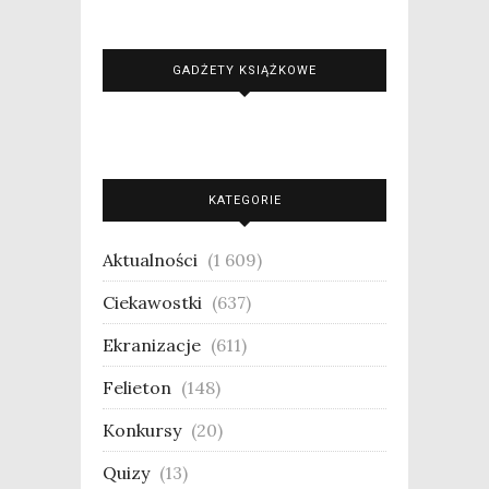
GADŻETY KSIĄŻKOWE
KATEGORIE
Aktualności
(1 609)
Ciekawostki
(637)
Ekranizacje
(611)
Felieton
(148)
Konkursy
(20)
Quizy
(13)