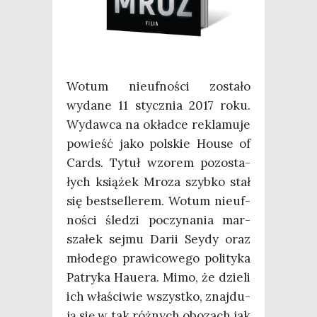
Wotum nie­uf­no­ści zosta­ło
wyda­ne 11 stycz­nia 2017 roku.
Wydaw­ca na okład­ce rekla­mu­je
powieść jako pol­skie House of
Cards. Tytuł wzo­rem pozo­sta­
łych ksią­żek Mro­za szyb­ko stał
się best­sel­le­rem. Wotum nie­uf­
no­ści śle­dzi poczy­na­nia mar­
sza­łek sej­mu Darii Sey­dy oraz
mło­de­go pra­wi­co­we­go poli­ty­ka
Patry­ka Hau­era. Mimo, że dzie­li
ich wła­ści­wie wszyst­ko, znaj­du­
ją się w tak róż­nych obo­zach jak