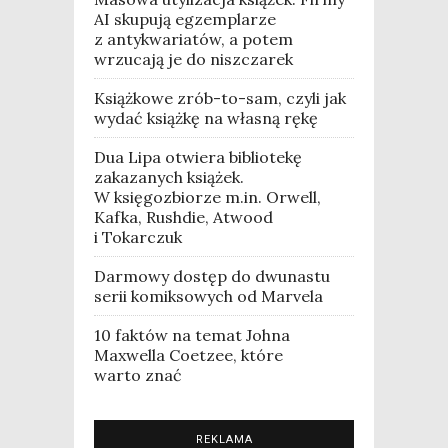
AI skupują egzemplarze
z antykwariatów, a potem
wrzucają je do niszczarek
Książkowe zrób-to-sam, czyli jak
wydać książkę na własną rękę
Dua Lipa otwiera bibliotekę
zakazanych książek.
W księgozbiorze m.in. Orwell,
Kafka, Rushdie, Atwood
i Tokarczuk
Darmowy dostęp do dwunastu
serii komiksowych od Marvela
10 faktów na temat Johna
Maxwella Coetzee, które
warto znać
REKLAMA