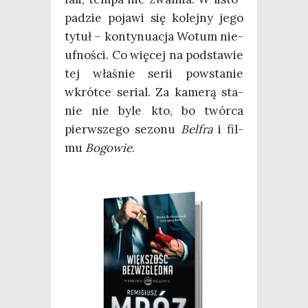
pa­dzie poja­wi się kolej­ny jego
tytuł – kon­ty­nu­acja Wotum nie­
uf­no­ści. Co wię­cej na pod­sta­wie
tej wła­śnie serii powsta­nie
wkrót­ce serial. Za kame­rą sta­
nie nie byle kto, bo twór­ca
pierw­sze­go sezo­nu
Bel­fra
i fil­
mu
Bogo­wie
.