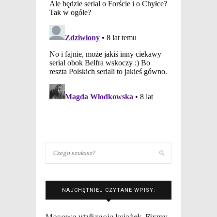
NAJCHĘTNIEJ CZYTANE WPISY:
Masowa utylizacja książek. Firmy