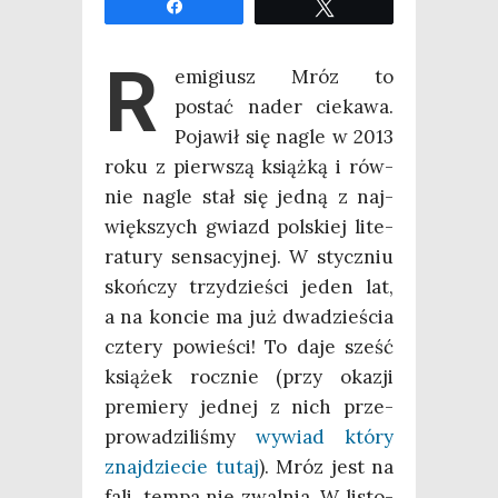
Udo­stęp­nij
Twe­etuj
R
emi­giusz Mróz to
postać nader cie­ka­wa.
Poja­wił się nagle w 2013
roku z pierw­szą książ­ką i rów­
nie nagle stał się jed­ną z naj­
więk­szych gwiazd pol­skiej lite­
ra­tu­ry sen­sa­cyj­nej. W stycz­niu
skoń­czy trzy­dzie­ści jeden lat,
a na kon­cie ma już dwa­dzie­ścia
czte­ry powie­ści! To daje sześć
ksią­żek rocz­nie (przy oka­zji
pre­mie­ry jed­nej z nich prze­
pro­wa­dzi­li­śmy
wywiad któ­ry
znaj­dzie­cie tutaj
). Mróz jest na
fali, tem­pa nie zwal­nia. W listo­