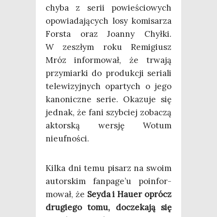
chy­ba z serii powie­ścio­wych
opo­wia­da­ją­cych losy komi­sa­rza
For­sta oraz Joan­ny Chył­ki.
W zeszłym roku Remi­giusz
Mróz infor­mo­wał, że trwa­ją
przy­miar­ki do pro­duk­cji seria­li
tele­wi­zyj­nych opar­tych o jego
kano­nicz­ne serie. Oka­zu­je się
jed­nak, że fani szyb­ciej zoba­czą
aktor­ską wer­sję Wotum
nieufności.
Kil­ka dni temu pisarz na swo­im
autor­skim fanpage’u poin­for­
mo­wał, że
Sey­da i Hau­er oprócz
dru­gie­go tomu, docze­ka­ją się