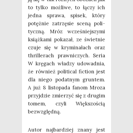
to tyl­ko moż­li­we, to łączy ich
jed­na spra­wa, spi­sek, któ­ry
potęż­nie zatrzę­sie sce­ną poli­
tycz­ną. Mróz wcze­śniej­szy­mi
książ­ka­mi poka­zał, ze świet­nie
czu­je się w kry­mi­na­łach oraz
thril­le­rach praw­ni­czych. Seria
W krę­gach wła­dzy udo­wad­nia,
że rów­nież poli­ti­cal fic­tion jest
dla nie­go podat­nym grun­tem.
A już 8 listo­pa­da fanom Mro­za
przyj­dzie zmie­rzyć się z dru­gim
tomem, czy­li Więk­szo­ścią
bezwzględną.
Autor naj­bar­dziej zna­ny jest