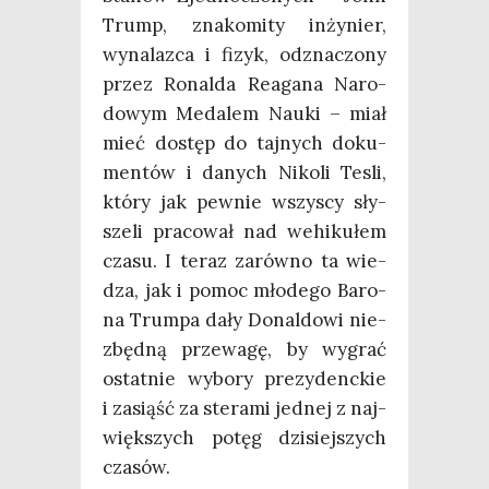
Trump, zna­ko­mi­ty inży­nier,
wyna­laz­ca i fizyk, odzna­czo­ny
przez Ronal­da Reaga­na Naro­
do­wym Meda­lem Nauki – miał
mieć dostęp do taj­nych doku­
men­tów i danych Niko­li Tesli,
któ­ry jak pew­nie wszy­scy sły­
sze­li pra­co­wał nad wehi­ku­łem
cza­su. I teraz zarów­no ta wie­
dza, jak i pomoc mło­de­go Baro­
na Trum­pa dały Donal­do­wi nie­
zbęd­ną prze­wa­gę, by wygrać
ostat­nie wybo­ry pre­zy­denc­kie
i zasiąść za ste­ra­mi jed­nej z naj­
więk­szych potęg dzi­siej­szych
czasów.