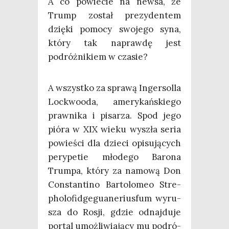
A co powie­cie na new­sa, że
Trump został pre­zy­den­tem
dzię­ki pomo­cy swo­je­go syna,
któ­ry tak napraw­dę jest
podróż­ni­kiem w czasie?
A wszyst­ko za spra­wą Inger­sol­la
Loc­kwo­oda, ame­ry­kań­skie­go
praw­ni­ka i pisa­rza. Spod jego
pió­ra w XIX wie­ku wyszła seria
powie­ści dla dzie­ci opi­su­ją­cych
pery­pe­tie mło­de­go Baro­na
Trum­pa, któ­ry za namo­wą Don
Con­stan­ti­no Bar­to­lo­meo Stre­
pho­lo­fid­ge­gu­ane­rius­fum wyru­
sza do Rosji, gdzie odnaj­du­je
por­tal umoż­li­wia­ją­cy mu podró­