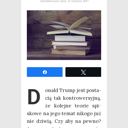
Opublikowano dnia: 13 sierpnia 2017
Udo­stęp­nij
Twe­etuj
D
onald Trump jest posta­
cią tak kon­tro­wer­syj­ną,
że kolej­ne teo­rie spi­
sko­we na jego temat niko­go już
nie dzi­wią. Czy aby na pew­no?