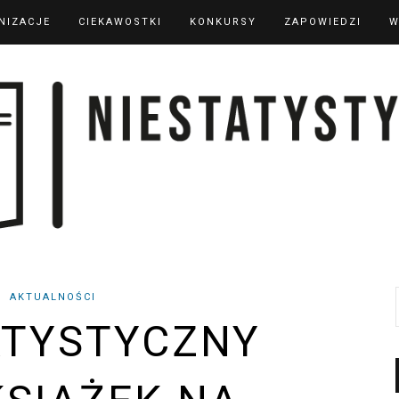
NIZACJE
CIEKAWOSTKI
KONKURSY
ZAPOWIEDZI
W
AKTUALNOŚCI
ATYSTYCZNY