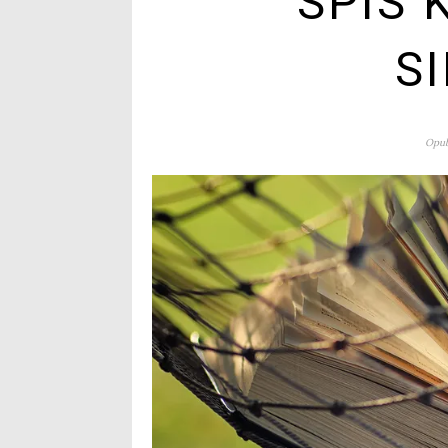
SPIS 
S
Opub