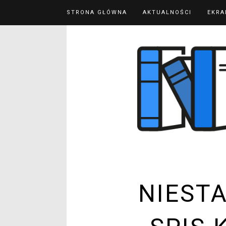
STRONA GŁÓWNA
AKTUALNOŚCI
EKRA
NIEST