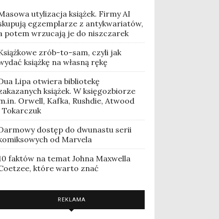
Masowa utylizacja książek. Firmy AI
skupują egzemplarze z antykwariatów,
a potem wrzucają je do niszczarek
Książkowe zrób-to-sam, czyli jak
wydać książkę na własną rękę
Dua Lipa otwiera bibliotekę
zakazanych książek. W księgozbiorze
m.in. Orwell, Kafka, Rushdie, Atwood
i Tokarczuk
Darmowy dostęp do dwunastu serii
komiksowych od Marvela
10 faktów na temat Johna Maxwella
Coetzee, które warto znać
REKLAMA