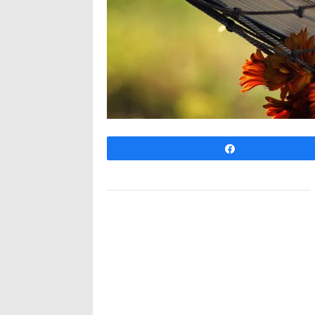
Udo­stęp­nij