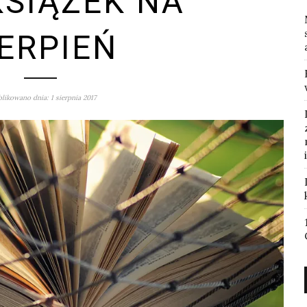
KSIĄŻEK NA
IERPIEŃ
likowano dnia: 1 sierpnia 2017