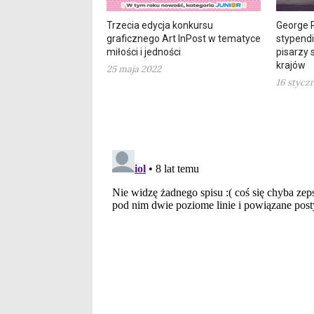
Trzecia edycja konkursu
George R
graficznego Art InPost w tematyce
stypendi
miłości i jedności
pisarzy
krajów
25 maja 2022
16 stycz