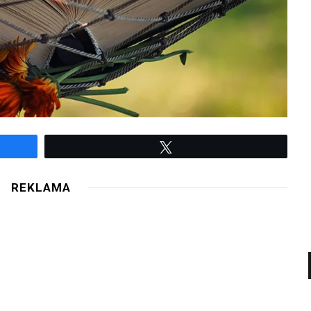
Twe­etuj
REKLAMA