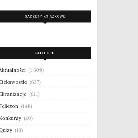
GADŻETY KSIĄŻKOWE
KATEGORIE
Aktualności
(1 609)
Ciekawostki
(637)
Ekranizacje
(611)
Felieton
(148)
Konkursy
(20)
Quizy
(13)