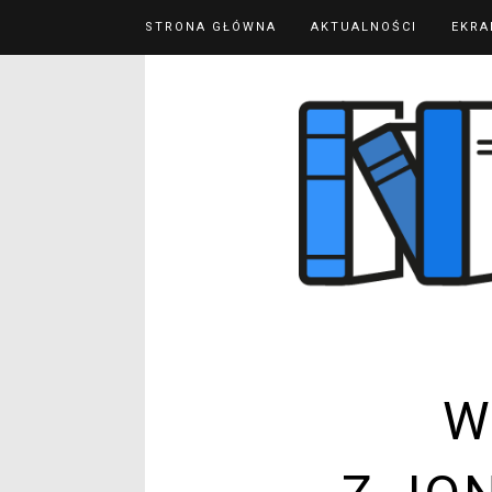
STRONA GŁÓWNA
AKTUALNOŚCI
EKRA
W