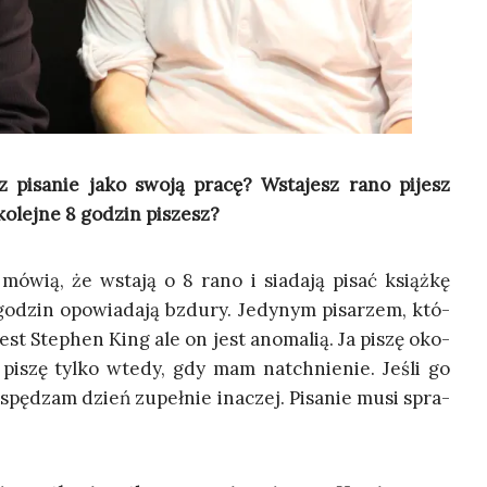
esz pisa­nie jako swo­ją pra­cę? Wsta­jesz rano pijesz
 kolej­ne 8 godzin piszesz?
 mówią, że wsta­ją o 8 rano i sia­da­ją pisać książ­kę
e godzin opo­wia­da­ją bzdu­ry. Jedy­nym pisa­rzem, któ­
jest Ste­phen King ale on jest ano­ma­lią. Ja piszę oko­
le piszę tyl­ko wte­dy, gdy mam natchnie­nie. Jeśli go
pę­dzam dzień zupeł­nie ina­czej. Pisa­nie musi spra­