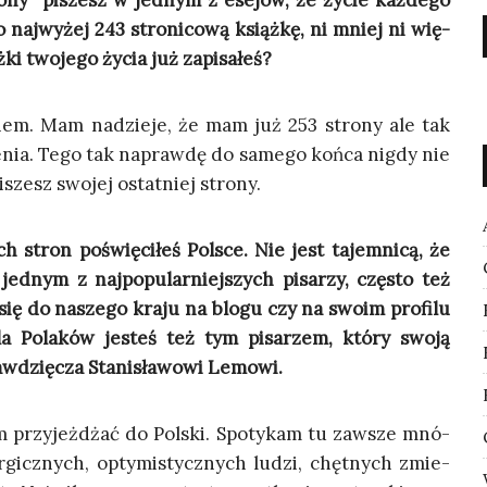
ro­ny” piszesz w jed­nym z ese­jów, że życie każ­de­go
 naj­wy­żej 243 stro­ni­co­wą książ­kę, ni mniej ni wię­
ż­ki two­je­go życia już zapisałeś?
em. Mam nadzie­je, że mam już 253 stro­ny ale tak
e­nia. Tego tak napraw­dę do same­go koń­ca nigdy nie
szesz swo­jej ostat­niej strony.
ch stron poświę­ci­łeś Pol­sce. Nie jest tajem­ni­cą, że
jed­nym z naj­po­pu­lar­niej­szych pisa­rzy, czę­sto też
się do nasze­go kra­ju na blo­gu czy na swo­im pro­fi­lu
a Pola­ków jesteś też tym pisa­rzem, któ­ry swo­ją
awdzię­cza Sta­ni­sła­wo­wi Lemowi.
m przy­jeż­dżać do Pol­ski. Spo­ty­kam tu zawsze mnó­
­gicz­nych, opty­mi­stycz­nych ludzi, chęt­nych zmie­