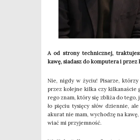
A od stro­ny tech­nicz­nej, trak­tu­j
kawę, sia­dasz do kom­pu­te­ra i przez
Nie, nigdy w życiu! Pisa­rze, któ­rzy
przez kolej­ne kil­ka czy kil­ka­na­ści
re­go znam, któ­ry się zbli­ża do tego, 
ło pię­ciu tysię­cy słów dzien­nie, a
aku­rat nie mam, wycho­dzę na kawę, s
wiać mi przyjemność.