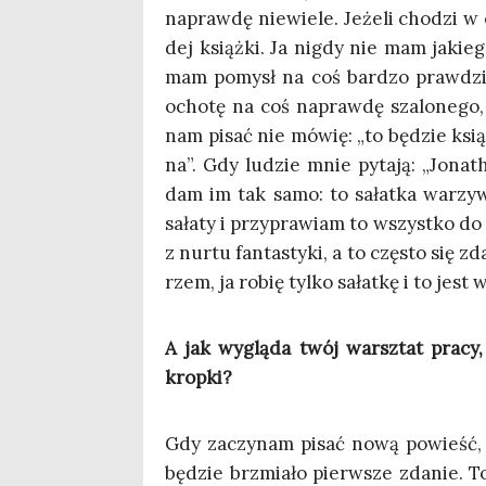
napraw­dę nie­wie­le. Jeże­li cho­dzi w
dej książ­ki. Ja nigdy nie mam jakie­g
mam pomysł na coś bar­dzo praw­dzi­
ocho­tę na coś napraw­dę sza­lo­ne­g
nam pisać nie mówię: „to będzie książ­
na”. Gdy ludzie mnie pyta­ją: „Jona­th
dam im tak samo: to sałat­ka warzyw­n
sała­ty i przy­pra­wiam to wszyst­ko d
z nur­tu fan­ta­sty­ki, a to czę­sto si
rzem, ja robię tyl­ko sałat­kę i to jest 
A jak wyglą­da twój warsz­tat pra­cy,
kropki?
Gdy zaczy­nam pisać nową powieść, je
będzie brzmia­ło pierw­sze zda­nie. 