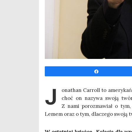
Udo­stęp­nij
J
ona­than Car­roll to ame­ry­kań­s
choć on nazy­wa swo­ją twór
Z nami poroz­ma­wiał o tym, 
Lemem oraz o tym, dla­cze­go swo­ją 