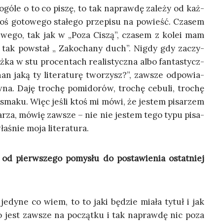
 ogó­le o to co piszę, to tak napraw­dę zale­ży od każ­
oś goto­we­go sta­łe­go prze­pi­su na powieść. Cza­sem
we­go, tak jak w „Poza Ciszą”, cza­sem z kolei mam
o, tak powstał „ Zako­cha­ny duch”. Nigdy gdy zaczy­
ka w stu pro­cen­tach reali­stycz­na albo fan­ta­stycz­
an jaką ty lite­ra­tu­rę two­rzysz?”, zawsze odpo­wia­
a. Daję tro­chę pomi­do­rów, tro­chę cebu­li, tro­chę
o sma­ku. Więc jeśli ktoś mi mówi, że jestem pisa­rzem
ę zda­rza, mówię zawsze – nie nie jestem tego typu pisa­
wła­śnie moja literatura.
 od pierw­sze­go pomy­słu do posta­wie­nia ostat­niej
dy­ne co wiem, to to jaki będzie mia­ła tytuł i jak
To jest zawsze na począt­ku i tak napraw­dę nic poza