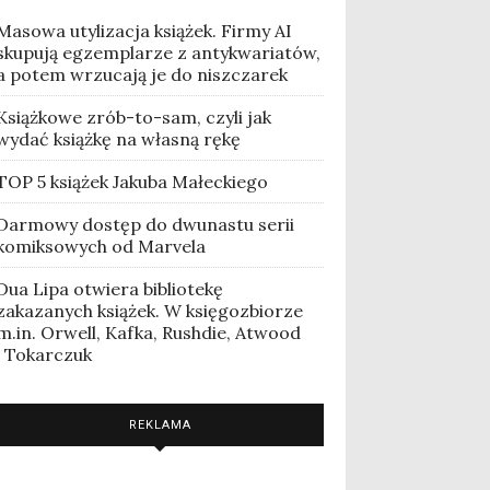
Masowa utylizacja książek. Firmy AI
skupują egzemplarze z antykwariatów,
a potem wrzucają je do niszczarek
Książkowe zrób-to-sam, czyli jak
wydać książkę na własną rękę
TOP 5 książek Jakuba Małeckiego
Darmowy dostęp do dwunastu serii
komiksowych od Marvela
Dua Lipa otwiera bibliotekę
zakazanych książek. W księgozbiorze
m.in. Orwell, Kafka, Rushdie, Atwood
i Tokarczuk
REKLAMA