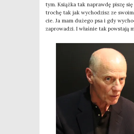
tym. Książ­ka tak napraw­dę piszę się
tro­chę tak jak wycho­dzisz ze swo­im
cie. Ja mam duże­go psa i gdy wycho­
zapro­wa­dzi. I wła­śnie tak powsta­ją 