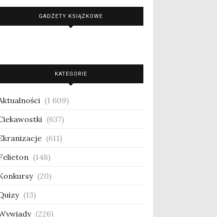
GADŻETY KSIĄŻKOWE
KATEGORIE
Aktualności
(1 609)
Ciekawostki
(637)
Ekranizacje
(611)
Felieton
(148)
Konkursy
(20)
Quizy
(13)
Wywiady
(226)