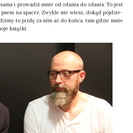
 sama i pro­wa­dzi mnie od zda­nia do zda­nia. To jest
 psem na spa­cer. Zwy­kle nie wiesz, dokąd pój­dzie­
dzi­my to ja idę za nim aż do koń­ca, tam gdzie mnie
moje książki.