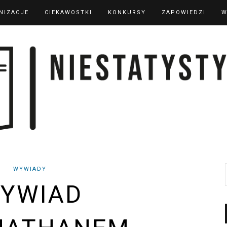
NIZACJE
CIEKAWOSTKI
KONKURSY
ZAPOWIEDZI
W
WYWIADY
YWIAD