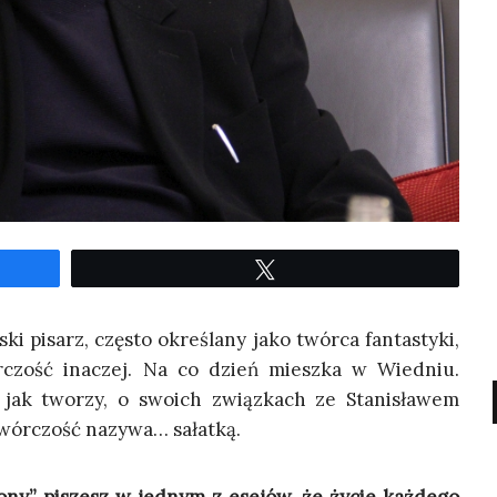
Twe­etuj
ki pisarz, czę­sto okre­śla­ny jako twór­ca fan­ta­sty­ki,
­czość ina­czej. Na co dzień miesz­ka w Wied­niu.
jak two­rzy, o swo­ich związ­kach ze Sta­ni­sła­wem
twór­czość nazy­wa… sałatką.