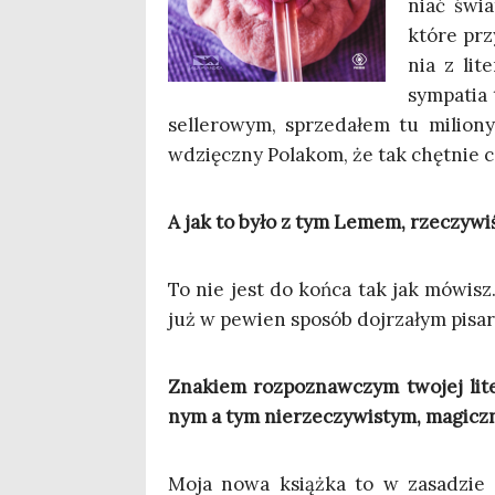
niać świa
któ­re prz
nia z lit
sym­pa­tia
sel­le­ro­wym, sprze­da­łem tu milio­
wdzięcz­ny Pola­kom, że tak chęt­nie czy
A jak to było z tym Lemem, rze­czy­wi
To nie jest do koń­ca tak jak mówisz
już w pewien spo­sób doj­rza­łym pisa
Zna­kiem roz­po­znaw­czym two­jej lite
nym a tym nie­rze­czy­wi­stym, magicz­
Moja nowa książ­ka to w zasa­dzie 1