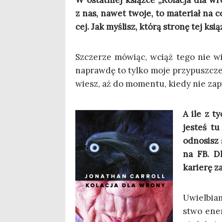
W ostat­niej książ­ce „Kola­cja dla w
z nas, nawet two­je, to mate­riał na co
cej. Jak myślisz, któ­rą stro­nę tej ksią
Szcze­rze mówiąc, wciąż tego nie wi
napraw­dę to tyl­ko moje przy­pusz­cz
wiesz, aż do momen­tu, kie­dy nie zapi­
A ile z ty
jesteś tu 
odno­sisz 
na FB. Dl
karie­rę z
Uwiel­bia
stwo ener