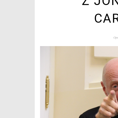
Z JO
CA
Opu