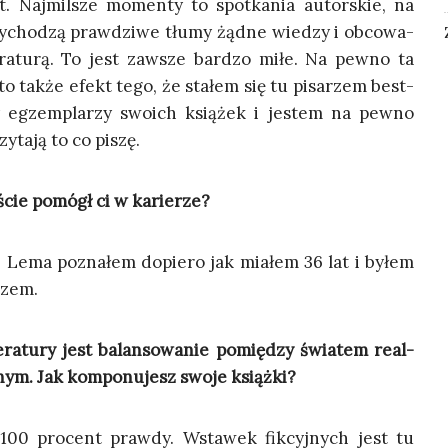
t. Naj­mil­sze momen­ty to spo­tka­nia autor­skie, na
y­cho­dzą praw­dzi­we tłu­my żąd­ne wie­dzy i obco­wa­
e­ra­tu­rą. To jest zawsze bar­dzo miłe. Na pew­no ta
 to tak­że efekt tego, że sta­łem się tu pisa­rzem best­
ny egzem­pla­rzy swo­ich ksią­żek i jestem na pew­no
­ta­ją to co piszę.
­ście pomógł ci w karierze?
. Lema pozna­łem dopie­ro jak mia­łem 36 lat i byłem
rzem.
­ra­tu­ry jest balan­so­wa­nie pomię­dzy świa­tem real­
nym. Jak kom­po­nu­jesz swo­je książki?
00 pro­cent praw­dy. Wsta­wek fik­cyj­nych jest tu